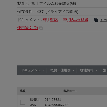
製造元 :
富士フイルム和光純薬(株)
保存条件 :
-80℃ (ドライアイス輸送)
ドキュメント :
SDS
製品規格書
す
使用論文 (
2
)
ドキュメント
概要・使用例
物性情報
別
比較
製品コード
販売元
014-27621
JAN
4548995066909