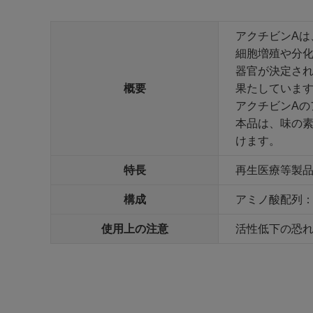
アクチビンAは
細胞増殖や分
器官が決定され
概要
果たしていま
アクチビンAの
本品は、味の
けます。
特長
再生医療等製
構成
アミノ酸配列：Gly3
使用上の注意
活性低下の恐