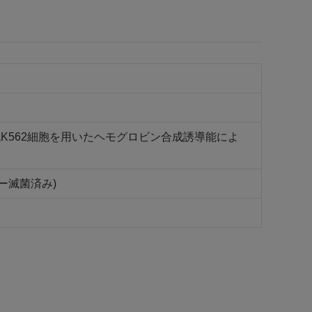
胞K562細胞を用いたヘモグロビン合成誘導能によ
ィルター滅菌済み)