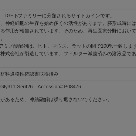
、TGF-βファミリーに分類されるサイトカインです。
化、神経細胞の生存を始め多くの活性があります。胚形成時に
る作用が報告されています。そのため、再生医療分野においてE
す。
アミノ酸配列は、ヒト、マウス、ラットの間で100%一致しま
素株式会社が製造しています。フィルター滅菌済みの溶液品で
品材料適格性確認書取得済み
11-Ser426、Accession# P08476
れがあるため、凍結融解は繰り返さないでください。