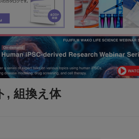
ト, 組換え体