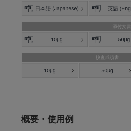
日本語 (Japanese)
英語 (Engl
添付文
10μg
50μg
検査成績書
10μg
50μg
概要・使用例