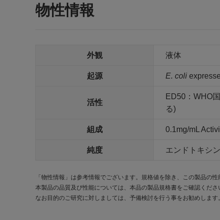
物性情報
外観
液体
起源
E. coli
expresse
ED50：WH
活性
る)
組成
0.1mg/mL Ac
純度
エンドトキシン:<
「物性情報」は参考情報でございます。規格値を除き、この製品の性
本製品の品質及び性能については、本品の製品規格書をご確認くださ
なお目的のご研究に対しましては、予備検討を行う事をお勧めします