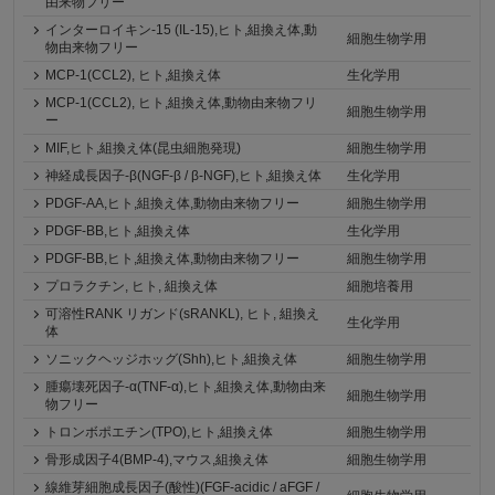
由来物フリー
インターロイキン-15 (IL-15),ヒト,組換え体,動
細胞生物学用
物由来物フリー
MCP-1(CCL2), ヒト,組換え体
生化学用
MCP-1(CCL2), ヒト,組換え体,動物由来物フリ
細胞生物学用
ー
MIF,ヒト,組換え体(昆虫細胞発現)
細胞生物学用
神経成長因子-β(NGF-β / β-NGF),ヒト,組換え体
生化学用
PDGF-AA,ヒト,組換え体,動物由来物フリー
細胞生物学用
PDGF-BB,ヒト,組換え体
生化学用
PDGF-BB,ヒト,組換え体,動物由来物フリー
細胞生物学用
プロラクチン, ヒト, 組換え体
細胞培養用
可溶性RANK リガンド(sRANKL), ヒト, 組換え
生化学用
体
ソニックヘッジホッグ(Shh),ヒト,組換え体
細胞生物学用
腫瘍壊死因子-α(TNF-α),ヒト,組換え体,動物由来
細胞生物学用
物フリー
トロンボポエチン(TPO),ヒト,組換え体
細胞生物学用
骨形成因子4(BMP-4),マウス,組換え体
細胞生物学用
線維芽細胞成長因子(酸性)(FGF-acidic / aFGF /