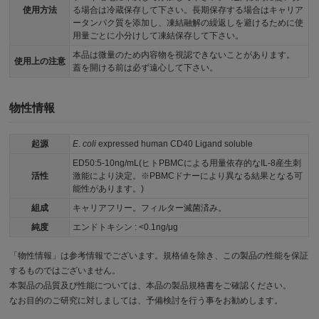
使用方法
る場合は冷蔵保存して下さい。長期保存する場合はキャリア
ータンパク質を添加し、凍結融解の繰返しを避けるために使
用量ごとに小分けして凍結保存して下さい。
本品は微量のため内容物を視認できないことがあります。
使用上の注意
蓋を開ける前は必ず遠心して下さい。
物性情報
起源
E
.
coli
expressed human CD40 Ligand soluble
ED50:5-10ng/mL(ヒトPBMCによる用量依存的なIL-8産生刺
活性
激能により決定。※PBMCドナーにより異なる結果となる可
能性があります。)
組成
キャリアフリー。フィルター滅菌済み。
純度
エンドトキシン : <0.1ng/μg
「物性情報」は参考情報でございます。規格値を除き、この製品の性能を保証
するものではございません。
本製品の品質及び性能については、本品の製品規格書をご確認ください。
なお目的のご研究に対しましては、予備検討を行う事をお勧めします。