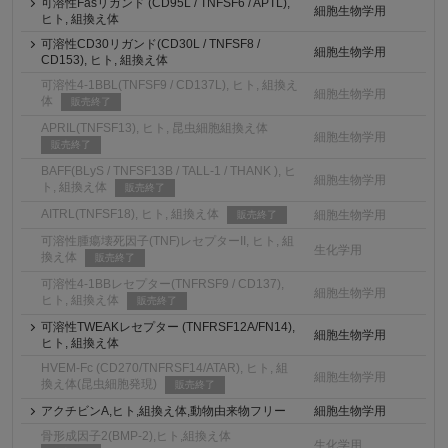
可溶性Fasリガンド (CD95L / TNFSF6 / APTL),
細胞生物学用
ヒト, 組換え体
可溶性CD30リガンド(CD30L / TNFSF8 /
細胞生物学用
CD153), ヒト, 組換え体
可溶性4-1BBL(TNFSF9 / CD137L), ヒト, 組換え
細胞生物学用
体
販売終了
APRIL(TNFSF13), ヒト, 昆虫細胞組換え体
細胞生物学用
販売終了
BAFF(BLyS / TNFSF13B / TALL-1 / THANK ), ヒ
細胞生物学用
ト, 組換え体
販売終了
AITRL(TNFSF18), ヒト, 組換え体
細胞生物学用
販売終了
可溶性腫瘍壊死因子(TNF)レセプターII, ヒト, 組
生化学用
換え体
販売終了
可溶性4-1BBレセプター(TNFRSF9 / CD137),
細胞生物学用
ヒト, 組換え体
販売終了
可溶性TWEAKレセプター (TNFRSF12A/FN14),
細胞生物学用
ヒト, 組換え体
HVEM-Fc (CD270/TNFRSF14/ATAR), ヒト, 組
細胞生物学用
換え体(昆虫細胞発現)
販売終了
アクチビンA,ヒト,組換え体,動物由来物フリー
細胞生物学用
骨形成因子2(BMP-2),ヒト,組換え体
生化学用