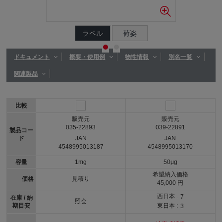
ラベル
荷姿
ドキュメント
概要・使用例
物性情報
別名一覧
関連製品
比較
販売元
販売元
035-22893
039-22891
製品コー
ド
JAN
JAN
4548995013187
4548995013170
容量
1mg
50μg
希望納入価格
価格
見積り
45,000 円
西日本 :
7
在庫 / 納
照会
期目安
東日本 :
3