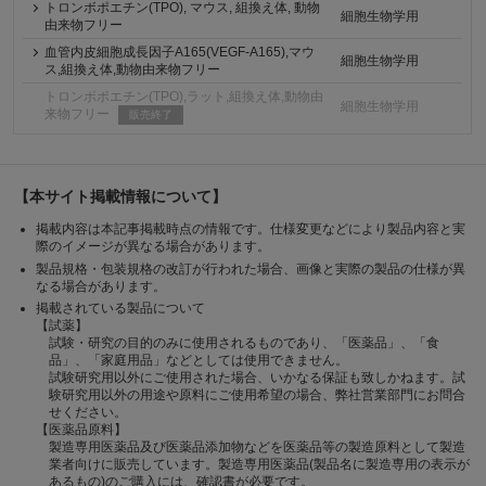
トロンボポエチン(TPO), マウス, 組換え体, 動物
細胞生物学用
由来物フリー
血管内皮細胞成長因子A165(VEGF-A165),マウ
細胞生物学用
ス,組換え体,動物由来物フリー
トロンボポエチン(TPO),ラット,組換え体,動物由
細胞生物学用
来物フリー
販売終了
【本サイト掲載情報について】
掲載内容は本記事掲載時点の情報です。仕様変更などにより製品内容と実
際のイメージが異なる場合があります。
製品規格・包装規格の改訂が行われた場合、画像と実際の製品の仕様が異
なる場合があります。
掲載されている製品について
【試薬】
試験・研究の目的のみに使用されるものであり、「医薬品」、「食
品」、「家庭用品」などとしては使用できません。
試験研究用以外にご使用された場合、いかなる保証も致しかねます。試
験研究用以外の用途や原料にご使用希望の場合、弊社営業部門にお問合
せください。
【医薬品原料】
製造専用医薬品及び医薬品添加物などを医薬品等の製造原料として製造
業者向けに販売しています。製造専用医薬品(製品名に製造専用の表示が
あるもの)のご購入には、確認書が必要です。