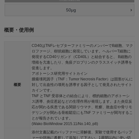
50μg
概要・使用例
CD40はTNFレセプターファミリーのメンバーでB細胞、マク
ロファージ、樹状細胞に発現しています。ヘルパーT細胞に
発現するCD40リガンド（CD40L）と結合すると、 B細胞の
増殖を亢進したり、免疫グロブリンのクラススイッチ誘導を
促進します。
アポトーシス研究用サイトカイン
腫瘍壊死因子（TNF：Tumor Necrosis Factor）は固形がんに
概要
対して出血性の壊死を誘導する因子として発見されたサイト
カインです。
TNF とTNF 受容体との結合により、標的細胞のアポトーシ
ス誘導、炎症惹起などの生理作用が発現します。また炎症反
応が関わる疾患である関節リウマチ、乾癬、敗血症や骨リモ
デリングが関わる骨粗鬆症にもTNF ファミリーが関与するこ
とが報告されています。
(Wako BioWindow 2015.11/No.140, p8)
添付文書記載のバッファーに溶解後、実験で使用するバッフ
ァーや培地に希釈して添加して下さい。1週間以内に使い切