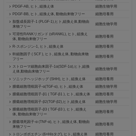
PDGF-AB, ヒト, 組換え体
細胞生物学用
PDGF-BB, ヒト, 組換え体, 動物由来物フリー
細胞培養用
胎盤成長因子-1 (PLGF-1),ヒト,組換え体,動物由
細胞生物学用
来物フリー
可溶性RANKリガンド (sRANKL), ヒト, 組換え
細胞培養用
体, 動物由来物フリー
R-スポンジン-1, ヒト, 組換え体
細胞培養用
幹細胞因子 ( SCF ), ヒト, 組換え体, 動物由来物
細胞培養用
フリー
ストローマ細胞由来因子-1α(SDF-1α),ヒト,組換
細胞生物学用
え体,動物由来物フリー
ソニックヘッジホッグ (SHH), ヒト, 組換え体
細胞培養用
腫瘍細胞増殖因子-α(TGF-α), ヒト, 組換え体
細胞生物学用
腫瘍細胞増殖因子-β1 ( TGF-β1 ), ヒト, 組換え体
細胞培養用
腫瘍細胞増殖因子-β2(TGF-β2),ヒト,組換え体
細胞生物学用
腫瘍細胞増殖因子-β3 ( TGF-β3 ), ヒト, 組換え
細胞培養用
体, 動物由来物フリー
腫瘍壊死因子-α (TNF-α), ヒト, 組換え体, 動物由
細胞培養用
来物フリー
トロンボポエチン (6×Hisタグ), ヒト, 組換え体
細胞培養用