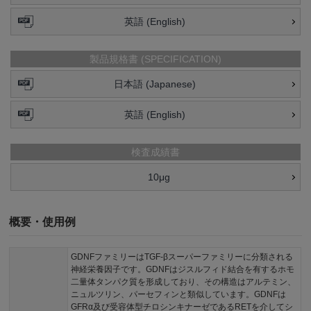
英語 (English)
製品規格書 (SPECIFICATION)
日本語 (Japanese)
英語 (English)
検査成績書
10μg
概要・使用例
GDNFファミリーはTGF-βスーパーファミリーに分類される
神経栄養因子です。GDNFはジスルフィド結合を有するホモ
二量体タンパク質を形成しており、その構造はアルテミン、
ニュルツリン、パーセフィンと類似しています。GDNFは
GFRα及び受容体型チロシンキナーゼであるRETを介してシ