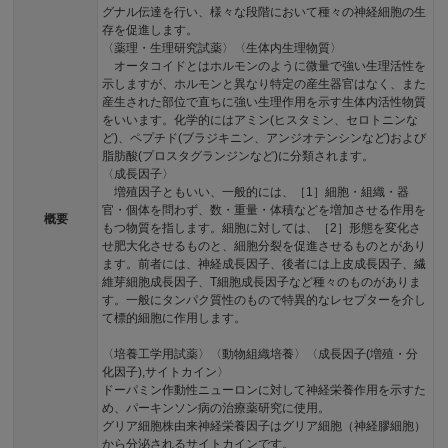
グナル伝達を行い、様々な段階において種々の神経細胞の生
存を促進します。
〈薬理・生理研究試薬〉〈生体内生理物質〉
オータコイドとはホルモンのように微量で強い生理活性を
示しますが、ホルモンと異なり特定の産生器官はなく、また
産生された部位で直ちに強い生理作用を示す生体内活性物質
をいいます。化学的にはアミン(ヒスタミン、セロトニンな
ど)、ペプチド(ブラジキニン、アンジオテンシンなど)および
脂肪酸(プロスタグランジンなど)に分類されます。
〈成長因子〉
増殖因子ともいい、一般的には、［1］細胞・組織・器
官・個体を問わず、数・重量・体積などを増加させる作用を
概要
もつ物質を指します。細胞に対しては、［2］形態を変化さ
せ肥大化させるものと、細胞分裂を促進させるものとがあり
ます。前者には、神経成長因子、後者には上皮成長因子、繊
維芽細胞成長因子、T細胞成長因子など種々のものがありま
す。一般にタンパク質性のもので特異的なレセプターを介し
て標的細胞に作用します。
〈培養工学用試薬〉〈動物組織培養〉〈成長因子(増殖・分
化因子),サイトカイン〉
ドーパミン作動性ニューロンに対して神経栄養作用を示すた
め、パーキンソン病の治療薬研究に使用。
グリア細胞株由来神経栄養因子はグリア細胞（神経膠細胞）
から分泌されるサイトカインです。