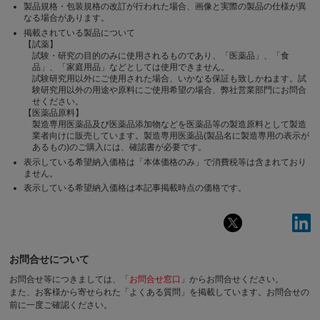
製品規格・包装規格の改訂が行われた場合、画像と実際の製品の仕様が異
なる場合があります。
掲載されている製品について
【試薬】
試験・研究の目的のみに使用されるものであり、「医薬品」、「食
品」、「家庭用品」などとしては使用できません。
試験研究用以外にご使用された場合、いかなる保証も致しかねます。試
験研究用以外の用途や原料にご使用希望の場合、弊社営業部門にお問合
せください。
【医薬品原料】
製造専用医薬品及び医薬品添加物などを医薬品等の製造原料として製造
業者向けに販売しています。製造専用医薬品(製品名に製造専用の表示が
あるもの)のご購入には、確認書が必要です。
表示している希望納入価格は「本体価格のみ」で消費税等は含まれており
ません。
表示している希望納入価格は本記事掲載時点の価格です。
お問合せについて
お問合せ等につきましては、「
お問合せ窓口
」からお問合せください。
また、お客様から寄せられた「よくある質問」を掲載しています。お問合せの
前に一度ご確認ください。