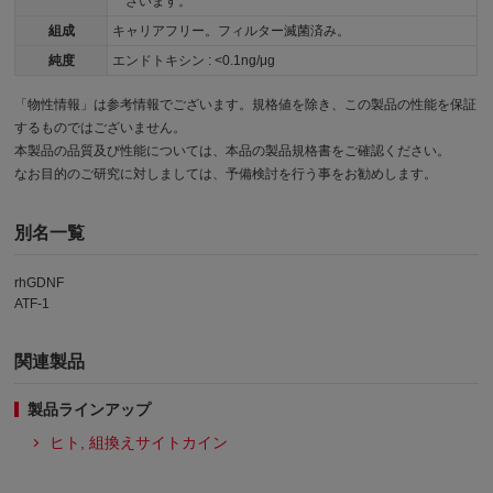
ざいます。
組成
キャリアフリー。フィルター滅菌済み。
純度
エンドトキシン : <0.1ng/μg
「物性情報」は参考情報でございます。規格値を除き、この製品の性能を保証
するものではございません。
本製品の品質及び性能については、本品の製品規格書をご確認ください。
なお目的のご研究に対しましては、予備検討を行う事をお勧めします。
別名一覧
rhGDNF
ATF-1
関連製品
製品ラインアップ
ヒト, 組換えサイトカイン