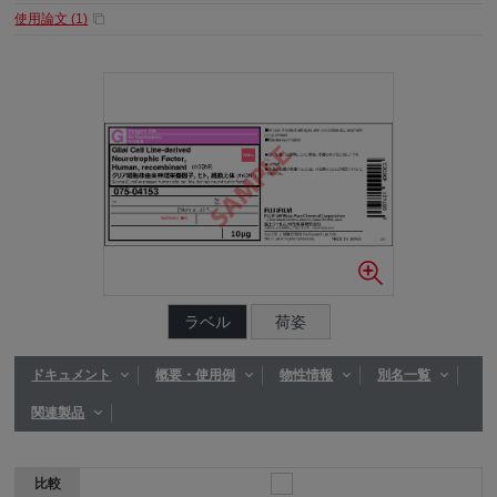
使用論文 (
1
)
ラベル
荷姿
ドキュメント
概要・使用例
物性情報
別名一覧
関連製品
比較