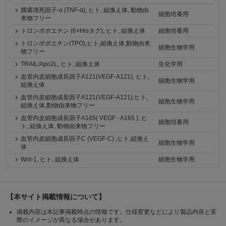
腫瘍壊死因子-α (TNF-α), ヒト, 組換え体, 動物由
細胞培養用
来物フリー
トロンボポエチン (6×Hisタグ), ヒト, 組換え体
細胞培養用
トロンボポエチン(TPO),ヒト,組換え体,動物由来
細胞生物学用
物フリー
TRAIL/Apo2L, ヒト, 組換え体
生化学用
血管内皮細胞成長因子A121(VEGF-A121), ヒト,
細胞生物学用
組換え体
血管内皮細胞成長因子A121(VEGF-A121),ヒト,
細胞生物学用
組換え体,動物由来物フリー
血管内皮細胞成長因子A165( VEGF - A165 ), ヒ
細胞培養用
ト, 組換え体, 動物由来物フリー
血管内皮細胞成長因子C (VEGF-C) ,ヒト,組換え
細胞生物学用
体
Wnt-1, ヒト, 組換え体
細胞生物学用
【本サイト掲載情報について】
掲載内容は本記事掲載時点の情報です。仕様変更などにより製品内容と実
際のイメージが異なる場合があります。