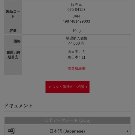
販売元
075-04153
製品コー
ド
JAN
4987481499003
容量
10μg
希望納入価格
価格
44,000 円
西日本 :
3
在庫 / 納
期目安
東日本 :
11
検査成績書
カスタム製造のご相談
ドキュメント
安全データシート (SDS)
日本語 (Japanese)