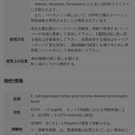
Artemin, Neurturin, Persephinなどと共にGDNFファミリー
に分類されます。
また、パーキンソン病において、GDNFが脳のドーパミン
神経線維を伸長させることが報告されています。
添付文書記載のバッファーに溶解後、実験で使用するバッフ
ァーや培地に希釈して添加して下さい。1週間以内に使い切
使用方法
る場合は冷蔵保存して下さい。長期保存する場合はキャリア
ータンパク質を添加し、凍結融解の繰返しを避けるために使
用量ごとに小分けして凍結保存して下さい。
凍結/融解の繰り返しを避ける。
使用上の注意
軽く遠心してから開封する。
物性情報
E. coli
expressed human glial cell line-derived neurotrophic
起源
factor
ED50：＜0.1μg/mL ラットC6細胞における増殖刺激によ
活性
る。[比活性:＞1×10*4 units/mgに相当]
使用時、水に0.1～1.0mg/mLの濃度で溶解させる。
溶解性
「溶解性情報」は、最適溶媒が記載されていない場合がご