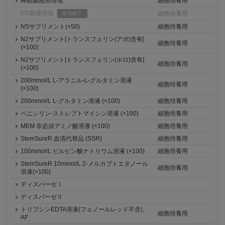
神経細胞用培地
細胞培養用
NS基礎培地
細胞培養用
販売終了
NSサプリメント(×50)
細胞培養用
N2サプリメント[トランスフェリン(アポ)含有]
細胞培養用
(×100)
N2サプリメント[トランスフェリン(ホロ)含有]
細胞培養用
(×100)
200mmol/L L-アラニル-L-グルタミン溶液
細胞培養用
(×100)
200mmol/L L-グルタミン溶液 (×100)
細胞培養用
ペニシリン-ストレプトマイシン溶液 (×100)
細胞培養用
MEM 非必須アミノ酸溶液 (×100)
細胞培養用
StemSureR 血清代替品 (SSR)
細胞培養用
100mmol/L ピルビン酸ナトリウム溶液 (×100)
細胞培養用
StemSureR 10mmol/L 2-メルカプトエタノール
細胞培養用
溶液(×100)
ディスパーゼⅠ
ディスパーゼⅡ
トリプシンEDTA溶液(フェノールレッド不含),
細胞培養用
AF