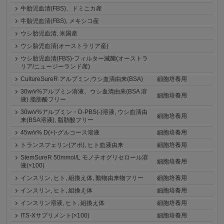
牛胎児血清(FBS)、ドミニカ産
牛胎児血清(FBS), メキシコ産
ウシ胎児血清, 米国産
ウシ胎児血清(オーストラリア産)
ウシ胎児血清(FBS)-フィルター滅菌(オーストラ
リア/ニュージーランド産)
CultureSureR アルブミン,ウシ血清由来(BSA)
細胞培養用
30w/v%アルブミン溶液、ウシ血清由来(BSA 溶
細胞培養用
液) 脂肪酸フリー
30w/v%アルブミン・D-PBS(-)溶液, ウシ血清由
細胞培養用
来(BSA溶液), 脂肪酸フリー
45w/v% D(+)-グルコース溶液
細胞培養用
トランスフェリン(アポ), ヒト血液由来
細胞培養用
StemSureR 50mmol/L モノチオグリセロール溶
細胞培養用
液(×100)
インスリン, ヒト, 組換え体, 動物由来物フリー
細胞培養用
インスリン, ヒト, 組換え体
細胞培養用
インスリン溶液, ヒト, 組換え体
細胞培養用
ITS-Xサプリメント(×100)
細胞培養用