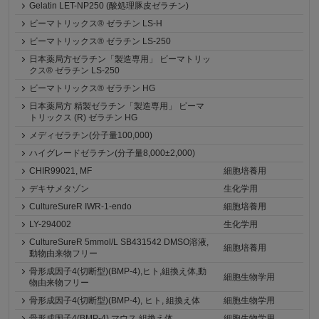
Gelatin LET-NP250 (酸処理豚皮ゼラチン)
ビーマトリックス® ゼラチン LS-H
ビーマトリックス® ゼラチン LS-250
日本薬局方ゼラチン「製造専用」 ビーマトリッ
クス® ゼラチン LS-250
ビーマトリックス® ゼラチン HG
日本薬局方 精製ゼラチン「製造専用」 ビーマ
トリックス (R) ゼラチン HG
メディゼラチン(分子量100,000)
ハイグレードゼラチン(分子量8,000±2,000)
CHIR99021, MF
細胞培養用
デキサメタゾン
生化学用
CultureSureR IWR-1-endo
細胞培養用
LY-294002
生化学用
CultureSureR 5mmol/L SB431542 DMSO溶液,
細胞培養用
動物由来物フリー
骨形成因子4(切断型)(BMP-4),ヒト,組換え体,動
細胞生物学用
物由来物フリー
骨形成因子4(切断型)(BMP-4), ヒト, 組換え体
細胞生物学用
骨形成因子4(BMP-4),マウス,組換え体
細胞生物学用