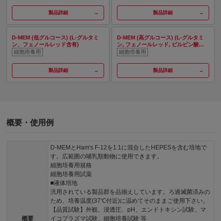
製品詳細
製品詳細
D-MEM (低グルコース) (L-グルタミ
D-MEM (高グルコース) (L-グルタミ
ン、フェノールレッド含有)
ン, フェノールレッド, ピルビン酸ナ
トリウム含有)
細胞培養用
細胞培養用
製品詳細
製品詳細
概要・使用例
D-MEMとHam's F-12を1:1に混合したHEPESを含む培地で
す。広範囲の哺乳類動物に使用できます。
細胞培養用規格
細胞培養用試薬
■液体培地
汎用されている製品群を品揃えしています。ろ過滅菌済みの
ため、培養温度(37℃付近)に温めてそのままご使用下さい。
【品質試験】外観、浸透圧、pH、エンドトキシン試験、マ
概要
イコプラズマ試験、細胞培養試験 等