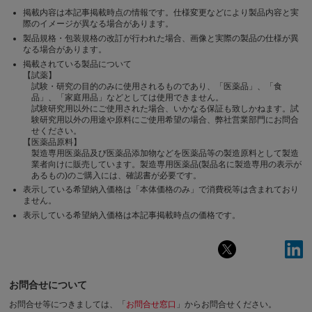
掲載内容は本記事掲載時点の情報です。仕様変更などにより製品内容と実
際のイメージが異なる場合があります。
製品規格・包装規格の改訂が行われた場合、画像と実際の製品の仕様が異
なる場合があります。
掲載されている製品について
【試薬】
試験・研究の目的のみに使用されるものであり、「医薬品」、「食
品」、「家庭用品」などとしては使用できません。
試験研究用以外にご使用された場合、いかなる保証も致しかねます。試
験研究用以外の用途や原料にご使用希望の場合、弊社営業部門にお問合
せください。
【医薬品原料】
製造専用医薬品及び医薬品添加物などを医薬品等の製造原料として製造
業者向けに販売しています。製造専用医薬品(製品名に製造専用の表示が
あるもの)のご購入には、確認書が必要です。
表示している希望納入価格は「本体価格のみ」で消費税等は含まれており
ません。
表示している希望納入価格は本記事掲載時点の価格です。
お問合せについて
お問合せ等につきましては、「
お問合せ窓口
」からお問合せください。