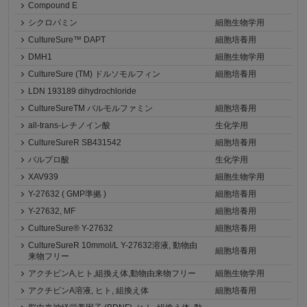
Compound E
シクロパミン
細胞生物学用
CultureSure™ DAPT
細胞培養用
DMH1
細胞生物学用
CultureSure (TM) ドルソモルフィン
細胞培養用
LDN 193189 dihydrochloride
CultureSureTM パルモルファミン
細胞培養用
all-trans-レチノイン酸
生化学用
CultureSureR SB431542
細胞培養用
バルプロ酸
生化学用
XAV939
細胞生物学用
Y-27632 ( GMP準拠 )
細胞培養用
Y-27632, MF
細胞培養用
CultureSure® Y-27632
細胞培養用
CultureSureR 10mmol/L Y-27632溶液, 動物由
細胞培養用
来物フリー
アクチビンA,ヒト,組換え体,動物由来物フリー
細胞生物学用
アクチビンA溶液, ヒト, 組換え体
細胞培養用