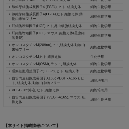
線維芽細胞成長因子4 (FGF4), ヒト, 組換え体
細胞生物学用
線維芽細胞成長因子4(FGF4),ヒト,組換え体,動
細胞生物学用
物由来物フリー
肝細胞増殖因子(HGF),ヒト,昆虫細胞組換え体
細胞生物学用
肝細胞増殖因子(HGF), マウス, 組換え体(昆虫細
細胞生物学用
胞発現)
オンコスタチンM(209aa),ヒト,組換え体,動物由
細胞生物学用
来物フリー
オンコスタチンM,ヒト,組換え体
生化学用
オンコスタチンM(OSM), ラット, 組換え体
細胞生物学用
腫瘍細胞増殖因子-α(TGF-α), ヒト, 組換え体
細胞生物学用
血管内皮細胞成長因子A165( VEGF - A165 ), ヒ
細胞培養用
ト, 組換え体, 動物由来物フリー
VEGF-165溶液, ヒト, 組換え体
細胞培養用
血管内皮細胞成長因子 (VEGF-A165), マウス, 組
細胞生物学用
換え体
【本サイト掲載情報について】