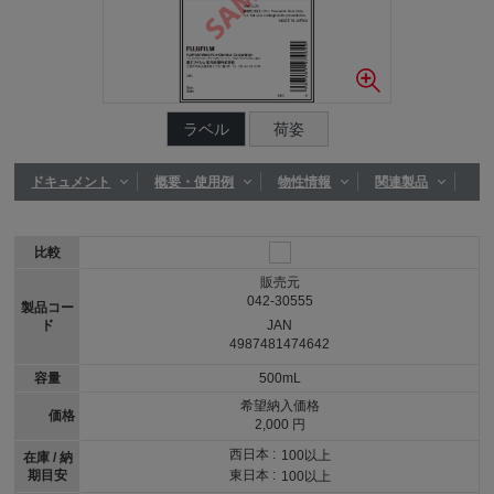
ラベル
荷姿
ドキュメント
概要・使用例
物性情報
関連製品
比較
販売元
042-30555
製品コー
ド
JAN
4987481474642
容量
500mL
希望納入価格
価格
2,000 円
西日本 :
100以上
在庫 / 納
期目安
東日本 :
100以上