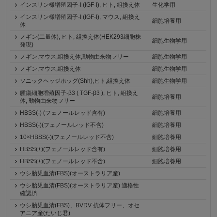
インスリン様増殖因子-I (IGF-I), ヒト, 組換え体
生化学用
インスリン様増殖因子-I (IGF-I), マウス, 組換え
細胞培養用
体
ノギン(二量体), ヒト, 組換え体(HEK293細胞株
細胞生物学用
発現)
ノギン,マウス,組換え体,動物由来物フリー
細胞生物学用
ノギン,マウス,組換え体
細胞生物学用
ソニックヘッジホッグ(Shh),ヒト,組換え体
細胞生物学用
腫瘍細胞増殖因子-β3 ( TGF-β3 ), ヒト, 組換え
細胞培養用
体, 動物由来物フリー
HBSS(-) (フェノールレッド含有)
細胞培養用
HBSS(-)(フェノールレッド不含)
細胞培養用
10×HBSS(-)(フェノールレッド不含)
細胞培養用
HBSS(+)(フェノールレッド含有)
細胞培養用
HBSS(+)(フェノールレッド不含)
細胞培養用
ウシ胎児血清(FBS)(オーストラリア産)
ウシ胎児血清(FBS)(オーストラリア産) 適格性
確認済
ウシ胎児血清(FBS)、BVDV 抗体フリー、オセ
アニア産(たいじ君)