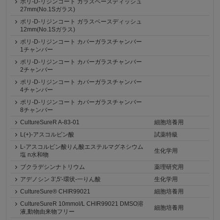
ポリ-D-リジンコート ガラスベースディッシュ
27mm(No.1Sガラス)
ポリ-D-リジンコート ガラスベースディッシュ
12mm(No.1Sガラス)
ポリ-D-リジンコート カバーガラスチャンバー
1チャンバー
ポリ-D-リジンコート カバーガラスチャンバー
2チャンバー
ポリ-D-リジンコート カバーガラスチャンバー
4チャンバー
ポリ-D-リジンコート カバーガラスチャンバー
8チャンバー
CultureSureR A-83-01
細胞培養用
L(+)-アスコルビン酸
試薬特級
L-アスコルビン酸りん酸エステルマグネシウム
生化学用
塩 n水和物
ブクラデシンナトリウム
薬理研究用
アデノシン 3',5'-環状-一りん酸
生化学用
CultureSure® CHIR99021
細胞培養用
CultureSureR 10mmol/L CHIR99021 DMSO溶
細胞培養用
液,動物由来物フリー