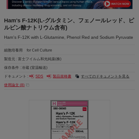
Ham's F-12K(L-グルタミン、フェノールレッド、ピ
ルビン酸ナトリウム含有)
Ham's F-12K with L-Glutamine, Phenol Red and Sodium Pyruvate
細胞培養用
for Cell Culture
製造元 :
富士フイルム和光純薬(株)
保存条件 :
冷蔵 (室温輸送)
ドキュメント :
SDS
製品規格書
すべてのドキュメントを見る
使用論文 (
8
)