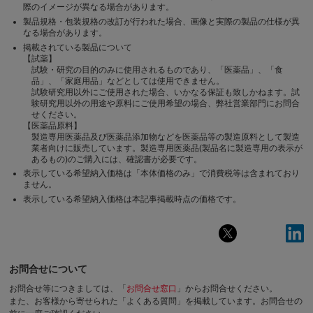
際のイメージが異なる場合があります。
製品規格・包装規格の改訂が行われた場合、画像と実際の製品の仕様が異
なる場合があります。
掲載されている製品について
【試薬】
試験・研究の目的のみに使用されるものであり、「医薬品」、「食
品」、「家庭用品」などとしては使用できません。
試験研究用以外にご使用された場合、いかなる保証も致しかねます。試
験研究用以外の用途や原料にご使用希望の場合、弊社営業部門にお問合
せください。
【医薬品原料】
製造専用医薬品及び医薬品添加物などを医薬品等の製造原料として製造
業者向けに販売しています。製造専用医薬品(製品名に製造専用の表示が
あるもの)のご購入には、確認書が必要です。
表示している希望納入価格は「本体価格のみ」で消費税等は含まれており
ません。
表示している希望納入価格は本記事掲載時点の価格です。
お問合せについて
お問合せ等につきましては、「
お問合せ窓口
」からお問合せください。
また、お客様から寄せられた「よくある質問」を掲載しています。お問合せの