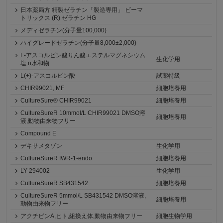
日本薬局方 精製ゼラチン「製造専用」 ビーマ
トリックス (R) ゼラチン HG
メディゼラチン(分子量100,000)
ハイグレードゼラチン(分子量8,000±2,000)
L-アスコルビン酸りん酸エステルマグネシウム
生化学用
塩 n水和物
L(+)-アスコルビン酸
試薬特級
CHIR99021, MF
細胞培養用
CultureSure® CHIR99021
細胞培養用
CultureSureR 10mmol/L CHIR99021 DMSO溶
細胞培養用
液,動物由来物フリー
Compound E
デキサメタゾン
生化学用
CultureSureR IWR-1-endo
細胞培養用
LY-294002
生化学用
CultureSureR SB431542
細胞培養用
CultureSureR 5mmol/L SB431542 DMSO溶液,
細胞培養用
動物由来物フリー
アクチビンA,ヒト,組換え体,動物由来物フリー
細胞生物学用