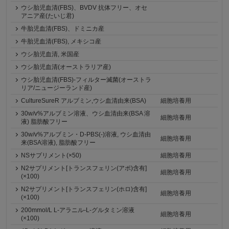
ウシ胎児血清(FBS)、BVDV 抗体フリー、オセ
アニア産(たいじ君)
牛胎児血清(FBS)、ドミニカ産
牛胎児血清(FBS), メキシコ産
ウシ胎児血清, 米国産
ウシ胎児血清(オーストラリア産)
ウシ胎児血清(FBS)-フィルター滅菌(オーストラ
リア/ニュージーランド産)
CultureSureR アルブミン,ウシ血清由来(BSA)
細胞培養用
30w/v%アルブミン溶液、ウシ血清由来(BSA 溶
細胞培養用
液) 脂肪酸フリー
30w/v%アルブミン・D-PBS(-)溶液, ウシ血清由
細胞培養用
来(BSA溶液), 脂肪酸フリー
NSサプリメント(×50)
細胞培養用
N2サプリメント[トランスフェリン(アポ)含有]
細胞培養用
(×100)
N2サプリメント[トランスフェリン(ホロ)含有]
細胞培養用
(×100)
200mmol/L L-アラニル-L-グルタミン溶液
細胞培養用
(×100)