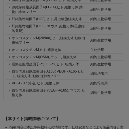
線維芽細胞成長因子4 (FGF4), ヒト, 組換え体
細胞生物学用
線維芽細胞成長因子4(FGF4),ヒト,組換え体,動
細胞生物学用
物由来物フリー
肝細胞増殖因子(HGF),ヒト,昆虫細胞組換え体
細胞生物学用
肝細胞増殖因子(HGF), マウス, 組換え体(昆虫細
細胞生物学用
胞発現)
オンコスタチンM(209aa),ヒト,組換え体,動物由
細胞生物学用
来物フリー
オンコスタチンM,ヒト,組換え体
生化学用
オンコスタチンM(OSM), ラット, 組換え体
細胞生物学用
腫瘍細胞増殖因子-α(TGF-α), ヒト, 組換え体
細胞生物学用
血管内皮細胞成長因子A165( VEGF - A165 ), ヒ
細胞培養用
ト, 組換え体, 動物由来物フリー
VEGF-165溶液, ヒト, 組換え体
細胞培養用
血管内皮細胞成長因子 (VEGF-A165), マウス, 組
細胞生物学用
換え体
【本サイト掲載情報について】
掲載内容は本記事掲載時点の情報です。仕様変更などにより製品内容と実