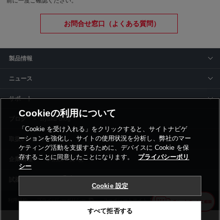
前に一度ご確認ください。
お問合せ窓口（よくある質問）
製品情報
ニュース
サポート
Cookieの利用について
siyaku-blog
「Cookie を受け入れる」をクリックすると、サイトナビゲ
ーションを強化し、サイトの使用状況を分析し、弊社のマー
取扱いメーカー
ケティング活動を支援するために、デバイスに Cookie を保
存することに同意したことになります。
プライバシーポリ
事業所一覧
シー
Cookie 設定
利用規約
プライバシーポリシー
コーポレートサイト
Cookie設定
すべて拒否する