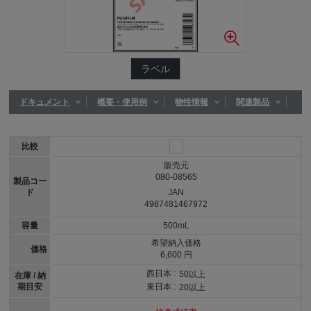
ラベル
ドキュメント
概要・使用例
物性情報
関連製品
比較
販売元
080-08565
製品コー
ド
JAN
4987481467972
容量
500mL
希望納入価格
価格
6,600 円
西日本 :
50以上
在庫 / 納
期目安
東日本 :
20以上