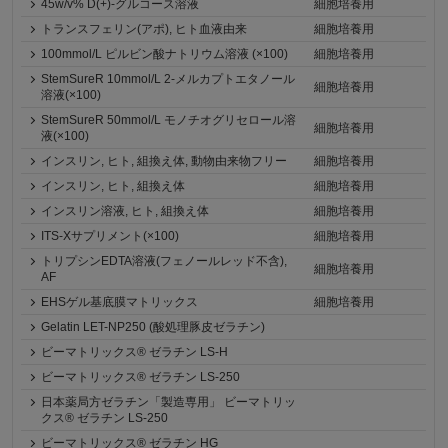
45w/v% D(+)-グルコース溶液
細胞培養用
トランスフェリン(アポ), ヒト血液由来
細胞培養用
100mmol/L ピルビン酸ナトリウム溶液 (×100)
細胞培養用
StemSureR 10mmol/L 2-メルカプトエタノール
細胞培養用
溶液(×100)
StemSureR 50mmol/L モノチオグリセロール溶
細胞培養用
液(×100)
インスリン, ヒト, 組換え体, 動物由来物フリー
細胞培養用
インスリン, ヒト, 組換え体
細胞培養用
インスリン溶液, ヒト, 組換え体
細胞培養用
ITS-Xサプリメント(×100)
細胞培養用
トリプシンEDTA溶液(フェノールレッド不含),
細胞培養用
AF
EHSゲル基底膜マトリックス
細胞培養用
Gelatin LET-NP250 (酸処理豚皮ゼラチン)
ビーマトリックス® ゼラチン LS-H
ビーマトリックス® ゼラチン LS-250
日本薬局方ゼラチン「製造専用」 ビーマトリッ
クス® ゼラチン LS-250
ビーマトリックス® ゼラチン HG