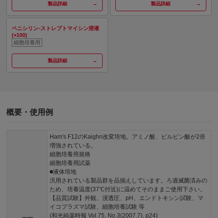
製品詳細
製品詳細
ペニシリン-ストレプトマイシン溶液
(×100)
細胞培養用
製品詳細
概要・使用例
Ham's F12のKaighn改変培地。アミノ酸、ピルビン酸が2倍
増強されている。
細胞培養用規格
細胞培養用試薬
■液体培地
汎用されている製品群を品揃えしています。ろ過滅菌済みの
ため、培養温度(37℃付近)に温めてそのままご使用下さい。
【品質試験】外観、浸透圧、pH、エンドトキシン試験、マ
イコプラズマ試験、細胞培養試験 等
(和光純薬時報 Vol.75, No.3(2007.7), p24)