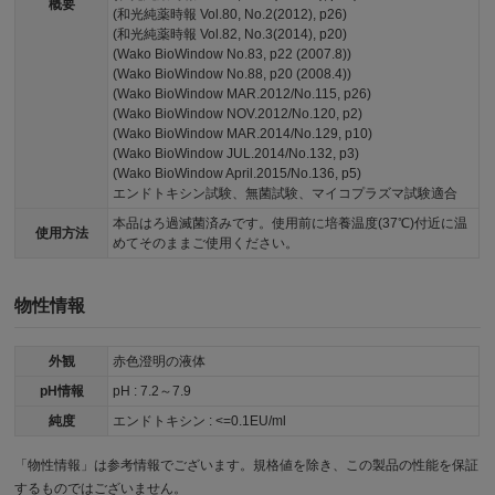
概要
(和光純薬時報 Vol.80, No.2(2012), p26)
(和光純薬時報 Vol.82, No.3(2014), p20)
(Wako BioWindow No.83, p22 (2007.8))
(Wako BioWindow No.88, p20 (2008.4))
(Wako BioWindow MAR.2012/No.115, p26)
(Wako BioWindow NOV.2012/No.120, p2)
(Wako BioWindow MAR.2014/No.129, p10)
(Wako BioWindow JUL.2014/No.132, p3)
(Wako BioWindow April.2015/No.136, p5)
エンドトキシン試験、無菌試験、マイコプラズマ試験適合
本品はろ過滅菌済みです。使用前に培養温度(37℃)付近に温
使用方法
めてそのままご使用ください。
物性情報
外観
赤色澄明の液体
pH情報
pH : 7.2～7.9
純度
エンドトキシン : <=0.1EU/ml
「物性情報」は参考情報でございます。規格値を除き、この製品の性能を保証
するものではございません。