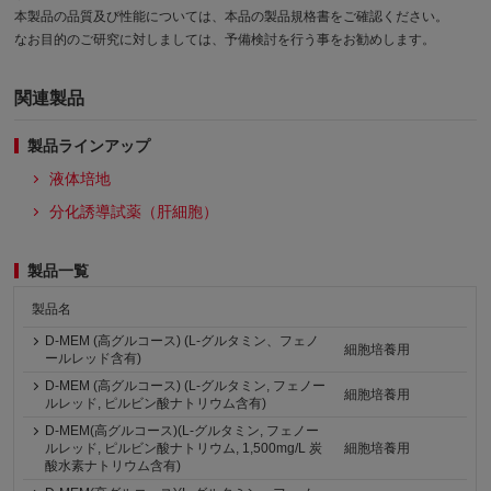
本製品の品質及び性能については、本品の製品規格書をご確認ください。
なお目的のご研究に対しましては、予備検討を行う事をお勧めします。
関連製品
製品ラインアップ
液体培地
分化誘導試薬（肝細胞）
製品一覧
製品名
D-MEM (高グルコース) (L-グルタミン、フェノ
細胞培養用
ールレッド含有)
D-MEM (高グルコース) (L-グルタミン, フェノー
細胞培養用
ルレッド, ピルビン酸ナトリウム含有)
D-MEM(高グルコース)(L-グルタミン, フェノー
ルレッド, ピルビン酸ナトリウム, 1,500mg/L 炭
細胞培養用
酸水素ナトリウム含有)