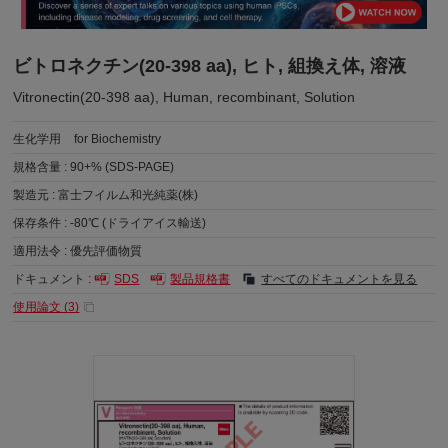
ビトロネクチン(20-398 aa), ヒト, 組換え体, 溶液
Vitronectin(20-398 aa), Human, recombinant, Solution
生化学用
for Biochemistry
規格含量 :
90+% (SDS-PAGE)
製造元 :
富士フイルム和光純薬(株)
保存条件 :
-80℃ (ドライアイス輸送)
適用法令 :
優先評価物質
ドキュメント :
SDS
製品規格書
すべてのドキュメントを見る
使用論文 (
3
)