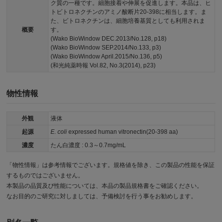
ク質の一種です。細胞接着や伸展を促進します。本品は、ヒ
トビトロネクチンのアミノ酸断片20-398に相当します。ま
た、ビトロネクチンは、細胞培養基質としても利用されま
概要
す。
(Wako BioWindow DEC.2013/No.128, p18)
(Wako BioWindow SEP.2014/No.133, p3)
(Wako BioWindow April.2015/No.136, p5)
(和光純薬時報 Vol.82, No.3(2014), p23)
物性情報
外観
液体
起源
E. coli
expressed human vitronectin(20-398 aa)
濃度
たん白濃度 : 0.3～0.7mg/mL
「物性情報」は参考情報でございます。規格値を除き、この製品の性能を保証
するものではございません。
本製品の品質及び性能については、本品の製品規格書をご確認ください。
なお目的のご研究に対しましては、予備検討を行う事をお勧めします。