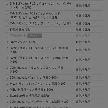
D-MEM/Ham's F-12(L-グルタミン、ピルビン酸
細胞培養用
ナトリウム含有)
D-MEM/Ham's F-12 (フェノールレッド、
細胞培養用
HEPES、ピルビン酸ナトリウム含有)
G-MEM(L-グルタミン、フェノールレッド含有)
細胞培養用
神経細胞用培地
細胞培養用
NS基礎培地
細胞培養用
販売終了
NSサプリメント(×50)
細胞培養用
N2サプリメント[トランスフェリン(アポ)含有]
細胞培養用
(×100)
N2サプリメント[トランスフェリン(ホロ)含有]
細胞培養用
(×100)
200mmol/L L-アラニル-L-グルタミン溶液
細胞培養用
(×100)
200mmol/L L-グルタミン溶液 (×100)
細胞培養用
ペニシリン-ストレプトマイシン溶液 (×100)
細胞培養用
MEM 非必須アミノ酸溶液 (×100)
細胞培養用
StemSureR 血清代替品 (SSR)
細胞培養用
100mmol/L ピルビン酸ナトリウム溶液 (×100)
細胞培養用
StemSureR 10mmol/L 2-メルカプトエタノール