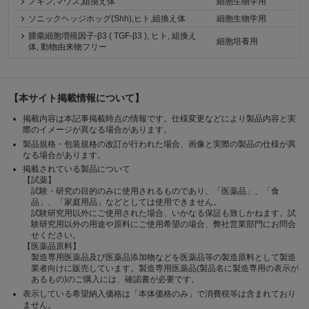
ノギン,マウス,組換え体
細胞生物学用
ソニックヘッジホッグ(Shh),ヒト,組換え体
細胞生物学用
腫瘍細胞増殖因子-β3 ( TGF-β3 ), ヒト, 組換え
細胞培養用
体, 動物由来物フリー
【本サイト掲載情報について】
掲載内容は本記事掲載時点の情報です。仕様変更などにより製品内容と実
際のイメージが異なる場合があります。
製品規格・包装規格の改訂が行われた場合、画像と実際の製品の仕様が異
なる場合があります。
掲載されている製品について
【試薬】
試験・研究の目的のみに使用されるものであり、「医薬品」、「食
品」、「家庭用品」などとしては使用できません。
試験研究用以外にご使用された場合、いかなる保証も致しかねます。試
験研究用以外の用途や原料にご使用希望の場合、弊社営業部門にお問合
せください。
【医薬品原料】
製造専用医薬品及び医薬品添加物などを医薬品等の製造原料として製造
業者向けに販売しています。製造専用医薬品(製品名に製造専用の表示が
あるもの)のご購入には、確認書が必要です。
表示している希望納入価格は「本体価格のみ」で消費税等は含まれており
ません。