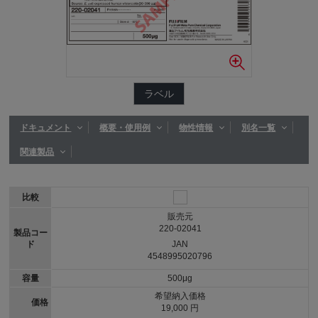
ラベル
ドキュメント
概要・使用例
物性情報
別名一覧
関連製品
比較
販売元
220-02041
製品コー
ド
JAN
4548995020796
容量
500μg
希望納入価格
価格
19,000 円