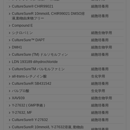
CultureSure® CHIR99021
細胞培養用
CultureSureR 10mmol/L CHIR99021 DMSO溶
細胞培養用
液,動物由来物フリー
Compound E
シクロパミン
細胞生物学用
CultureSure™ DAPT
細胞培養用
DMH1
細胞生物学用
CultureSure (TM) ドルソモルフィン
細胞培養用
LDN 193189 dihydrochloride
CultureSureTM パルモルファミン
細胞培養用
all-trans-レチノイン酸
生化学用
CultureSureR SB431542
細胞培養用
バルプロ酸
生化学用
XAV939
細胞生物学用
Y-27632 ( GMP準拠 )
細胞培養用
Y-27632, MF
細胞培養用
CultureSure® Y-27632
細胞培養用
CultureSureR 10mmol/L Y-27632溶液, 動物由
細胞培養用