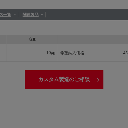
名一覧
関連製品
容量
10μg
希望納入価格
45
カスタム製造のご相談