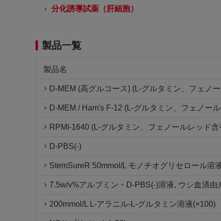
分化誘導試薬（肝細胞）
製品一覧
製品名
D-MEM (高グルコース) (L-グルタミン、フェノ
D-MEM / Ham's F-12 (L-グルタミン、フェノ
RPMI-1640 (L-グルタミン、フェノールレッド含
D-PBS(-)
StemSureR 50mmol/L モノチオグリセロール溶液(
7.5w/v%アルブミン・D-PBS(-)溶液, ウシ血清由
200mmol/L L-アラニル-L-グルタミン溶液(×100)