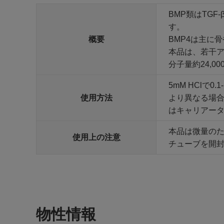
BMP類はTG
す。
概要
BMP4は主に
本品は、若干
分子量約24,00
5mM HClで
使用方法
より異なる場
はキャリアー
本品は微量の
使用上の注意
チューブを開
物性情報