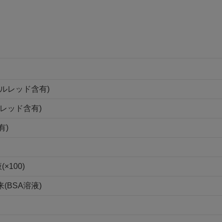
ールレッド含有)
ールレッド含有)
有)
×100)
来(BSA溶液)