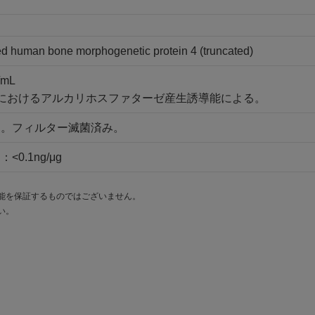
ed human bone morphogenetic protein 4 (truncated)
/mL
胞におけるアルカリホスファターゼ産生誘導能による。
ー。フィルター滅菌済み。
0.1ng/μg
能を保証するものではございません。
い。
。