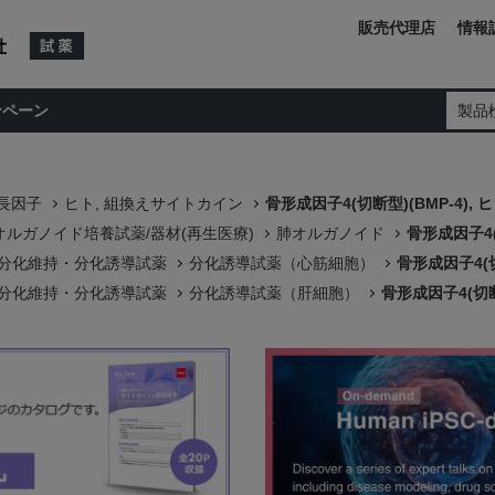
販売代理店
情報
ンペーン
製品
長因子
ヒト, 組換えサイトカイン
骨形成因子4(切断型)(BMP-4), 
ルガノイド培養試薬/器材(再生医療)
肺オルガノイド
骨形成因子4(
 未分化維持・分化誘導試薬
分化誘導試薬（心筋細胞）
骨形成因子4(切
 未分化維持・分化誘導試薬
分化誘導試薬（肝細胞）
骨形成因子4(切断型