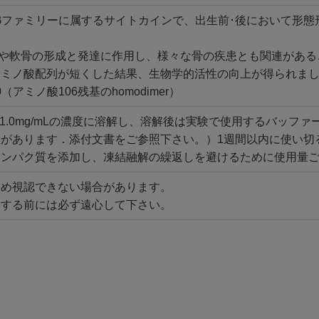
F-βファミリーに属するサイトカインで、出生前･後において形
骨や軟骨の形成と発達に作用し、様々な骨の疾患とも関連があ
アミノ酸配列が短くした結果、生物学的活性の向上が得られま
0（アミノ酸106残基のhomodimer）
0.1-1.0mg/mLの濃度に溶解し、溶解後は実験で使用するバ
合があります．添付文書をご参照下さい。）1週間以内に使い切
タンパク質を添加し、凍結融解の繰返しを避けるために使用量
ため視認できない場合があります。
封する前には必ず遠心して下さい。