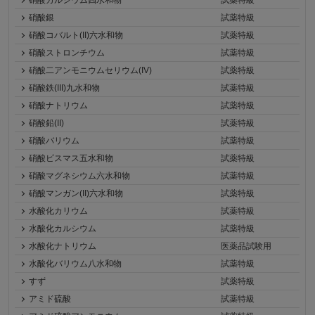
硝酸カルシウム四水和物
試薬特級
硝酸銀
試薬特級
硝酸コバルト(II)六水和物
試薬特級
硝酸ストロンチウム
試薬特級
硝酸二アンモニウムセリウム(IV)
試薬特級
硝酸鉄(III)九水和物
試薬特級
硝酸ナトリウム
試薬特級
硝酸鉛(II)
試薬特級
硝酸バリウム
試薬特級
硝酸ビスマス五水和物
試薬特級
硝酸マグネシウム六水和物
試薬特級
硝酸マンガン(II)六水和物
試薬特級
水酸化カリウム
試薬特級
水酸化カルシウム
試薬特級
水酸化ナトリウム
医薬品試験用
水酸化バリウム八水和物
試薬特級
すず
試薬特級
アミド硫酸
試薬特級