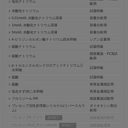
塩化ナトリウム
験用
水酸化ナトリウム
試薬特級
0.01mol/L 水酸化ナトリウム溶液
容量分析用
1mol/L 水酸化ナトリウム溶液
容量分析用
5mol/L 水酸化ナトリウム溶液
容量分析用
4-ピリジンカルボン酸ナトリウム四水和物
シアン定量用
硫酸ナトリウム
試薬特級
残留農薬・PCB試
硫酸ナトリウム
験用
p-トルエンスルホンクロロアミドナトリウム三
試薬特級
水和物
硫酸
試薬特級
硫酸
有害金属測定用
塩化すず(II)二水和物
有害金属測定用
フロリジール PR
残留農薬試験用
プレセップ活性炭埋蔵シリカゲル(リバースカラ
ダイオキシン類分
ム)
析用
プレセップR-アグリ
残留農薬試験用
販売終了
プレセップ®-C アグリ(Short)
試料前処理用
販売終了