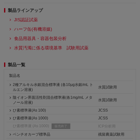
製品ラインアップ
JIS認証試薬
ハーフ缶(有機溶媒)
食品用器具・容器包装分析
水質汚濁に係る環境基準 試験用試薬
製品一覧
製品名
2種アルキル水銀混合標準液 (各10μg水銀/mL ト
水質試験用
ルエン溶液)
陰イオン界面活性剤混合標準液(各1mg/mL メタ
水質試験用
ノール溶液)
ひ素標準液(As 100)
JCSS
ひ素標準液(As 1000)
JCSS
ひ素標準液 (As 1000)
ICP分析用
販売終了
ベンチオカーブ標準品
残留農薬試験用