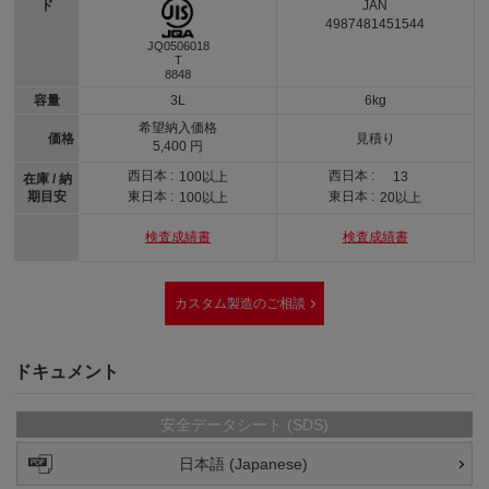
ド
JAN
4987481451544
JQ0506018
T
8848
容量
3L
6kg
希望納入価格
価格
見積り
5,400 円
西日本 :
西日本 :
100以上
13
在庫 / 納
期目安
東日本 :
東日本 :
100以上
20以上
検査成績書
検査成績書
カスタム製造のご相談
ドキュメント
安全データシート (SDS)
日本語 (Japanese)