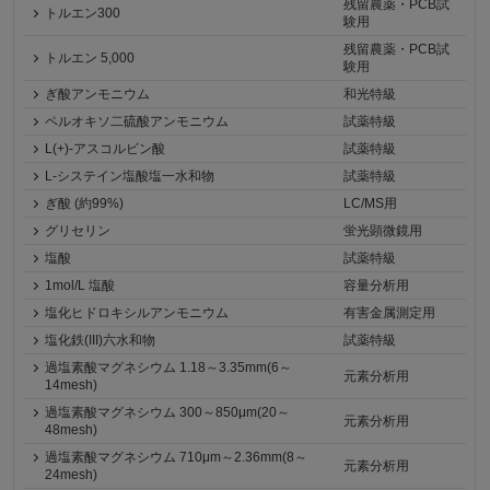
残留農薬・PCB試
トルエン300
験用
残留農薬・PCB試
トルエン 5,000
験用
ぎ酸アンモニウム
和光特級
ペルオキソ二硫酸アンモニウム
試薬特級
L(+)-アスコルビン酸
試薬特級
L-システイン塩酸塩一水和物
試薬特級
ぎ酸 (約99%)
LC/MS用
グリセリン
蛍光顕微鏡用
塩酸
試薬特級
1mol/L 塩酸
容量分析用
塩化ヒドロキシルアンモニウム
有害金属測定用
塩化鉄(III)六水和物
試薬特級
過塩素酸マグネシウム 1.18～3.35mm(6～
元素分析用
14mesh)
過塩素酸マグネシウム 300～850μm(20～
元素分析用
48mesh)
過塩素酸マグネシウム 710μm～2.36mm(8～
元素分析用
24mesh)