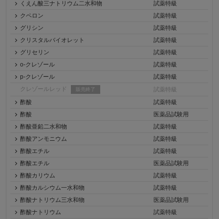
くえん酸三ナトリウム二水和物
試薬特級
クペロン
試薬特級
グリシン
試薬特級
クリスタルバイオレット
試薬特級
グリセリン
試薬特級
o-クレゾール
試薬特級
p-クレゾール
試薬特級
クレゾールレッド
試薬特級
販売終了
酢酸
試薬特級
酢酸
医薬品試験用
酢酸亜鉛二水和物
試薬特級
酢酸アンモニウム
試薬特級
酢酸エチル
試薬特級
酢酸エチル
医薬品試験用
酢酸カリウム
試薬特級
酢酸カルシウム一水和物
試薬特級
酢酸ナトリウム三水和物
医薬品試験用
酢酸ナトリウム
試薬特級