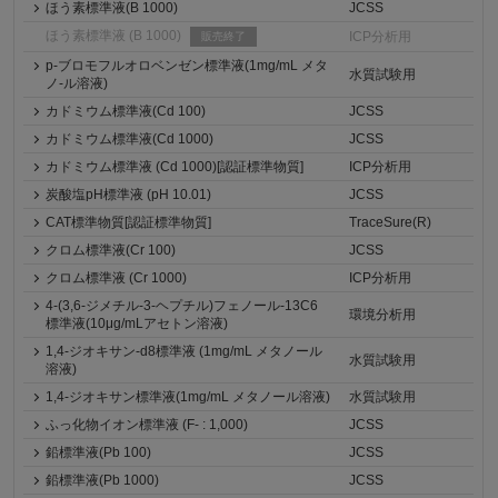
ほう素標準液(B 1000)
JCSS
ほう素標準液 (B 1000)
ICP分析用
販売終了
p-ブロモフルオロベンゼン標準液(1mg/mL メタ
水質試験用
ノ-ル溶液)
カドミウム標準液(Cd 100)
JCSS
カドミウム標準液(Cd 1000)
JCSS
カドミウム標準液 (Cd 1000)[認証標準物質]
ICP分析用
炭酸塩pH標準液 (pH 10.01)
JCSS
CAT標準物質[認証標準物質]
TraceSure(R)
クロム標準液(Cr 100)
JCSS
クロム標準液 (Cr 1000)
ICP分析用
4-(3,6-ジメチル-3-ヘプチル)フェノール-13C6
環境分析用
標準液(10μg/mLアセトン溶液)
1,4-ジオキサン-d8標準液 (1mg/mL メタノール
水質試験用
溶液)
1,4-ジオキサン標準液(1mg/mL メタノール溶液)
水質試験用
ふっ化物イオン標準液 (F- : 1,000)
JCSS
鉛標準液(Pb 100)
JCSS
鉛標準液(Pb 1000)
JCSS