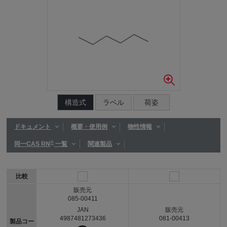
構造式
ラベル
荷姿
ドキュメント
概要・使用例
物性情報
®
同一CAS RN
一覧
関連製品
比較
販売元
085-00411
JAN
販売元
4987481273436
081-00413
製品コー