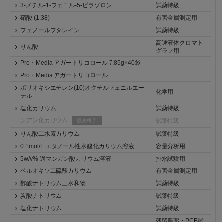
3-メチル-1-フェニル-5-ピラゾロン
試薬特級
硝酸 (1.38)
有害金属測定用
フェノールフタレイン
試薬特級
高速液体クロマト
りん酸
グラフ用
Pro・Media アガートリコロール 7.85g×40袋
Pro・Media アガートリコロール
ポリオキシエチレン(10)オクチルフェニルエー
化学用
テル
塩化カリウム
試薬特級
シアン化カリウム
試薬特級
販売終了
りん酸二水素カリウム
試薬特級
0.1mol/L エタノール性水酸化カリウム溶液
容量分析用
5w/v% 過マンガン酸カリウム溶液
排水試験用
ペルオキソ二硫酸カリウム
有害金属測定用
酢酸ナトリウム三水和物
試薬特級
炭酸ナトリウム
試薬特級
塩化ナトリウム
試薬特級
残留農薬・PCB試