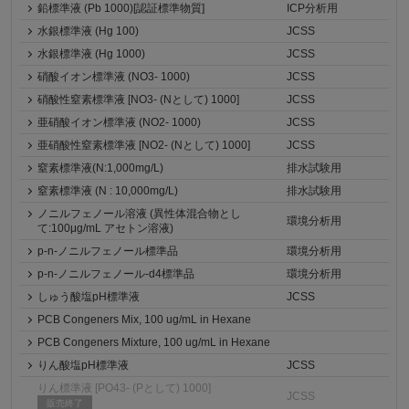
鉛標準液 (Pb 1000)[認証標準物質]
ICP分析用
水銀標準液 (Hg 100)
JCSS
水銀標準液 (Hg 1000)
JCSS
硝酸イオン標準液 (NO3- 1000)
JCSS
硝酸性窒素標準液 [NO3- (Nとして) 1000]
JCSS
亜硝酸イオン標準液 (NO2- 1000)
JCSS
亜硝酸性窒素標準液 [NO2- (Nとして) 1000]
JCSS
窒素標準液(N:1,000mg/L)
排水試験用
窒素標準液 (N : 10,000mg/L)
排水試験用
ノニルフェノール溶液 (異性体混合物とし
環境分析用
て:100μg/mL アセトン溶液)
p-n-ノニルフェノール標準品
環境分析用
p-n-ノニルフェノール-d4標準品
環境分析用
しゅう酸塩pH標準液
JCSS
PCB Congeners Mix, 100 ug/mL in Hexane
PCB Congeners Mixture, 100 ug/mL in Hexane
りん酸塩pH標準液
JCSS
りん標準液 [PO43- (Pとして) 1000]
JCSS
販売終了