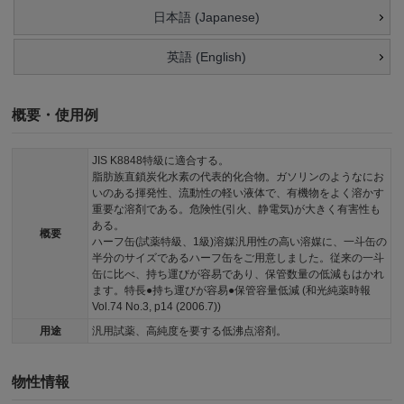
日本語 (Japanese)
英語 (English)
概要・使用例
JIS K8848特級に適合する。
脂肪族直鎖炭化水素の代表的化合物。ガソリンのようなにお
いのある揮発性、流動性の軽い液体で、有機物をよく溶かす
重要な溶剤である。危険性(引火、静電気)が大きく有害性も
ある。
概要
ハーフ缶(試薬特級、1級)溶媒汎用性の高い溶媒に、一斗缶の
半分のサイズであるハーフ缶をご用意しました。従来の一斗
缶に比べ、持ち運びが容易であり、保管数量の低減もはかれ
ます。特長●持ち運びが容易●保管容量低減 (和光純薬時報
Vol.74 No.3, p14 (2006.7))
用途
汎用試薬、高純度を要する低沸点溶剤。
物性情報