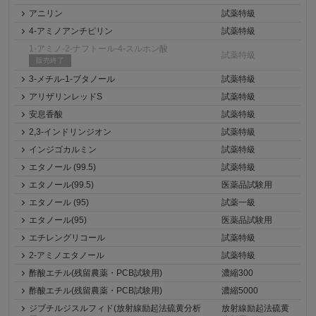
アニリン
試薬特級
4-アミノアンチピリン
試薬特級
1-アミノ-2-ナフトール-4-スルホン酸
試薬特級
販売終了
3-メチル-1-ブタノール
試薬特級
アリザリンレッドS
試薬特級
安息香酸
試薬特級
2,3-インドリンジオン
試薬特級
インジゴカルミン
試薬特級
エタノール (99.5)
試薬特級
エタノール(99.5)
医薬品試験用
エタノール (95)
試薬一級
エタノール(95)
医薬品試験用
エチレングリコール
試薬特級
2-アミノエタノール
試薬特級
酢酸エチル(残留農薬・PCB試験用)
濃縮300
酢酸エチル(残留農薬・PCB試験用)
濃縮5000
ジブチルジスルフィド(放射線励起法硫黄分析
放射線励起法硫黄