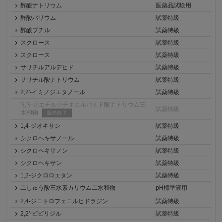
酢酸ナトリウム
医薬品試験用
酢酸バリウム
試薬特級
酢酸ブチル
試薬特級
スクロース
試薬特級
スクロース
試薬特級
サリチルアルデヒド
試薬特級
サリチル酸ナトリウム
試薬特級
2,2'-イミノジエタノール
試薬特級
N,N-ジエチルジチオカルバミド酸ナトリウム三
試薬特級
水和物
販売終了
1,4-ジオキサン
試薬特級
シクロヘキサノール
試薬特級
シクロヘキサノン
試薬特級
シクロヘキサン
試薬特級
1,2-ジクロロエタン
試薬特級
二しゅう酸三水素カリウム二水和物
pH標準液用
2,4-ジニトロフェニルヒドラジン
試薬特級
2,2'-ビピリジル
試薬特級