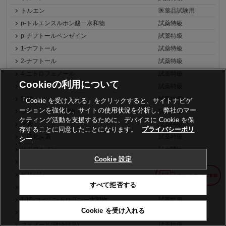
トルエン
医薬品試験用
p-トルエンスルホン酸一水和物
試薬特級
p-ナフトールベンゼイン
試薬特級
1-ナフトール
試薬特級
2-ナフトール
試薬特級
4-ニトロフェノール
試薬特級
Cookieの利用について
ニトロベンゼン
試薬特級
乳酸
試薬特級
「Cookie を受け入れる」をクリックすると、サイトナビゲ
ーションを強化し、サイトの使用状況を分析し、弊社のマー
ラクトース一水和物
試薬特級
ケティング活動を支援するために、デバイスに Cookie を保
尿素
試薬特級
存することに同意したことになります。
プライバシーポリ
二硫化炭素
試薬特級
シー
ヒドロキノン
試薬特級
Cookie 設定
パルミチン酸
試薬特級
ピリジン
試薬特級
すべて拒否する
ピロガロール
試薬特級
1,10-フェナントロリン一水和物
試薬特級
Cookie を受け入れる
フェノール
試薬特級
フェノール(破砕結晶)
試薬特級