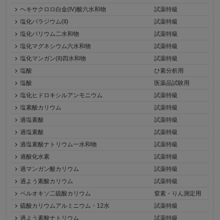
ヘキサクロロ白金(IV)酸六水和物
試薬特級
塩化パラジウム(II)
試薬特級
塩化バリウム二水和物
試薬特級
塩化マグネシウム六水和物
試薬特級
塩化マンガン(II)四水和物
試薬特級
塩酸
ひ素分析用
塩酸
医薬品試験用
塩化ヒドロキシルアンモニウム
試薬特級
塩素酸カリウム
試薬特級
過塩素酸
試薬特級
過塩素酸
試薬特級
過塩素酸ナトリウム一水和物
試薬特級
過酸化水素
試薬特級
過マンガン酸カリウム
試薬特級
過よう素酸カリウム
試薬特級
ペルオキソ二硫酸カリウム
窒素・りん測定用
硫酸カリウムアルミニウム・12水
試薬特級
過よう素酸ナトリウム
試薬特級