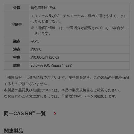
外観
無色澄明の液体
エタノール及びジエチルエーテルに極めて溶けやすく、水に
ほとんど溶けない。
溶解性
「溶解性情報」は、最適溶媒が記載されていない場合がご
ざいます。
融点
-95℃
沸点
約69℃
密度
約0.66g/ml (20℃)
純度
96.0+% (GC)(mass/mass)
「物性情報」は参考情報でございます。規格値を除き、この製品の性能を保証
するものではございません。
本製品の品質及び性能については、本品の製品規格書をご確認ください。
なお目的のご研究に対しましては、予備検討を行う事をお勧めします。
®
同一CAS RN
一覧
関連製品