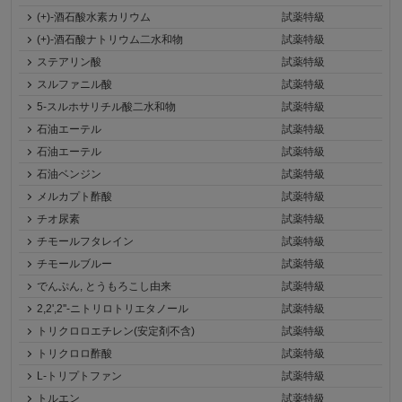
(+)-酒石酸水素カリウム
試薬特級
(+)-酒石酸ナトリウム二水和物
試薬特級
ステアリン酸
試薬特級
スルファニル酸
試薬特級
5-スルホサリチル酸二水和物
試薬特級
石油エーテル
試薬特級
石油エーテル
試薬特級
石油ベンジン
試薬特級
メルカプト酢酸
試薬特級
チオ尿素
試薬特級
チモールフタレイン
試薬特級
チモールブルー
試薬特級
でんぷん, とうもろこし由来
試薬特級
2,2',2''-ニトリロトリエタノール
試薬特級
トリクロロエチレン(安定剤不含)
試薬特級
トリクロロ酢酸
試薬特級
L-トリプトファン
試薬特級
トルエン
試薬特級