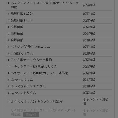
ペンタシアノニトロシル鉄(III)酸ナトリウム二水
試薬特級
和物
発煙硝酸 (1.52)
試薬特級
発煙硝酸 (1.50)
試薬特級
発煙硫酸
試薬特級
発煙硫酸
試薬特級
発煙硫酸
試薬特級
バナジン(V)酸アンモニウム
試薬特級
二硫酸カリウム
試薬特級
二りん酸ナトリウム十水和物
試薬特級
ヘキサシアニド鉄(Ⅲ)酸カリウム
試薬特級
ヘキサシアニド鉄(II)酸カリウム三水和物
試薬特級
ふっ化カリウム
試薬特級
ふっ化水素アンモニウム
試薬特級
ふっ化ナトリウム
試薬特級
オキシダント測定
よう化カリウム(オキシダント測定用)
用
りん酸水素二ナトリウム・12 水(オキシダント
オキシダント測定
測定用)
用
販売終了