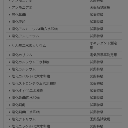
アンモニア水
試薬特級
アンモニア水
医薬品試験用
酸化鉛(II)
試薬特級
塩化亜鉛
試薬特級
塩化アルミニウム(III)六水和物
試薬特級
塩化アンモニウム
試薬特級
オキシダント測定
りん酸二水素カリウム
用
塩化カリウム
電気伝導率測定用
塩化カルシウム二水和物
試薬特級
塩化カルシウム
試薬特級
塩化コバルト(II)六水和物
試薬特級
塩化ストロンチウム六水和物
試薬特級
塩化すず(II)二水和物
試薬特級
塩化鉄(II)四水和物
試薬特級
塩化銅(I)
試薬特級
塩化銅(II)二水和物
試薬特級
塩化ナトリウム
医薬品試験用
塩化ニッケル(II)六水和物
試薬特級