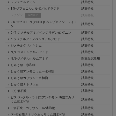
ジフェニルアミン
試薬特級
1,5-ジフェニルカルボノヒドラジド
試薬特級
ジチゾン
試薬特級
販売終了
2,6-ジブロモ-N-クロロ-p-ベンゾキノンモノイミ
試薬特級
ン
5-(4-ジメチルアミノベンジリデン)ロダニン
試薬特級
p-ジメチルアミノベンズアルデヒド
試薬特級
ジメチルグリオキシム
試薬特級
N,N-ジメチルホルムアミド
試薬特級
N,N-ジメチルホルムアミド
医薬品試験用
しゅう酸二水和物
試薬特級
しゅう酸アンモニウム一水和物
試薬特級
しゅう酸カリウム一水和物
試薬特級
しゅう酸ナトリウム
試薬特級
L(+)-酒石酸
試薬特級
ビス[(+)-タルトラト]二アンチモン(III)酸二カリ
試薬特級
ウム三水和物
L-酒石酸二カリウム・1/2水和物
試薬特級
(+)-酒石酸ナトリウムカリウム四水和物
試薬特級