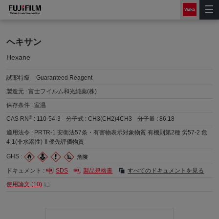
ヘキサン
Hexane
試薬特級
Guaranteed Reagent
製造元 :
富士フイルム和光純薬(株)
保存条件 :
室温
®
CAS RN
:
110-54-3
分子式 :
CH3(CH2)4CH3
分子量 :
86.18
適用法令 :
PRTR-1 安衛法57条・有害物表示対象物質 有機則第2種 労57-2 危
4-1(非水溶性)-II 優先評価物質
GHS :
ドキュメント :
SDS
製品規格書
すべてのドキュメントを見る
使用論文 (
10
)