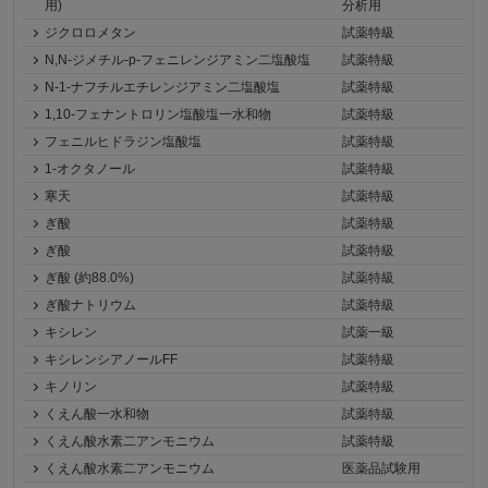
用)
分析用
ジクロロメタン
試薬特級
N,N-ジメチル-p-フェニレンジアミン二塩酸塩
試薬特級
N-1-ナフチルエチレンジアミン二塩酸塩
試薬特級
1,10-フェナントロリン塩酸塩一水和物
試薬特級
フェニルヒドラジン塩酸塩
試薬特級
1-オクタノール
試薬特級
寒天
試薬特級
ぎ酸
試薬特級
ぎ酸
試薬特級
ぎ酸 (約88.0%)
試薬特級
ぎ酸ナトリウム
試薬特級
キシレン
試薬一級
キシレンシアノールFF
試薬特級
キノリン
試薬特級
くえん酸一水和物
試薬特級
くえん酸水素二アンモニウム
試薬特級
くえん酸水素二アンモニウム
医薬品試験用