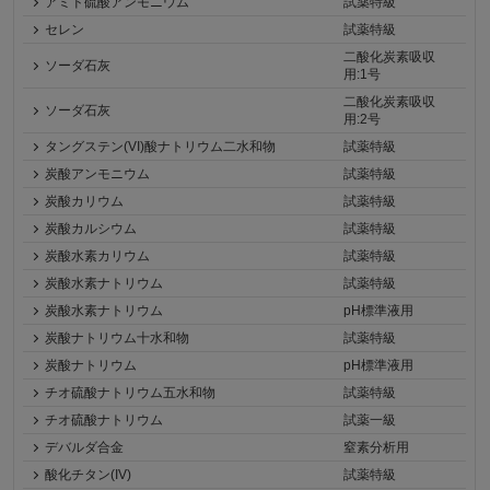
アミド硫酸アンモニウム
試薬特級
セレン
試薬特級
二酸化炭素吸収
ソーダ石灰
用:1号
二酸化炭素吸収
ソーダ石灰
用:2号
タングステン(VI)酸ナトリウム二水和物
試薬特級
炭酸アンモニウム
試薬特級
炭酸カリウム
試薬特級
炭酸カルシウム
試薬特級
炭酸水素カリウム
試薬特級
炭酸水素ナトリウム
試薬特級
炭酸水素ナトリウム
pH標準液用
炭酸ナトリウム十水和物
試薬特級
炭酸ナトリウム
pH標準液用
チオ硫酸ナトリウム五水和物
試薬特級
チオ硫酸ナトリウム
試薬一級
デバルダ合金
窒素分析用
酸化チタン(IV)
試薬特級