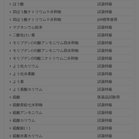
ほう酸
試薬特級
四ほう酸ナトリウム十水和物
試薬特級
四ほう酸ナトリウム十水和物
pH標準液用
マグネシウム粉末
試薬特級
二酸化けい素
試薬特級
モリブデン(Ⅵ)酸アンモニウム四水和物
試薬特級
モリブデン(Ⅵ)酸アンモニウム四水和物
試薬特級
モリブデン(VI)酸二ナトリウム二水和物
試薬特級
よう化カリウム
試薬特級
よう化水素酸
試薬特級
よう素
試薬特級
よう素酸カリウム
試薬特級
硫酸
医薬品試験用
硫酸亜鉛七水和物
試薬特級
硫酸アンモニウム
試薬特級
硫酸カリウム
試薬特級
硫酸銀(Ⅰ)
試薬特級
硫酸水素カリウム
試薬特級