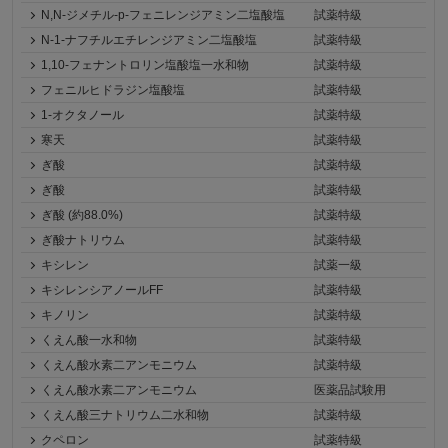
N,N-ジメチル-p-フェニレンジアミン二塩酸塩
試薬特級
N-1-ナフチルエチレンジアミン二塩酸塩
試薬特級
1,10-フェナントロリン塩酸塩一水和物
試薬特級
フェニルヒドラジン塩酸塩
試薬特級
1-オクタノール
試薬特級
寒天
試薬特級
ぎ酸
試薬特級
ぎ酸
試薬特級
ぎ酸 (約88.0%)
試薬特級
ぎ酸ナトリウム
試薬特級
キシレン
試薬一級
キシレンシアノールFF
試薬特級
キノリン
試薬特級
くえん酸一水和物
試薬特級
くえん酸水素二アンモニウム
試薬特級
くえん酸水素二アンモニウム
医薬品試験用
くえん酸三ナトリウム二水和物
試薬特級
クペロン
試薬特級