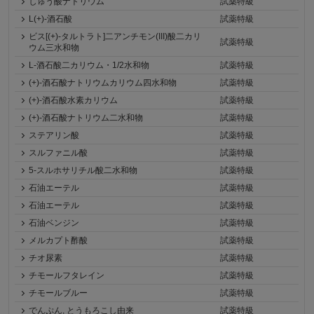
しゅう酸ナトリウム
試薬特級
L(+)-酒石酸
試薬特級
ビス[(+)-タルトラト]二アンチモン(III)酸二カリ
試薬特級
ウム三水和物
L-酒石酸二カリウム・1/2水和物
試薬特級
(+)-酒石酸ナトリウムカリウム四水和物
試薬特級
(+)-酒石酸水素カリウム
試薬特級
(+)-酒石酸ナトリウム二水和物
試薬特級
ステアリン酸
試薬特級
スルファニル酸
試薬特級
5-スルホサリチル酸二水和物
試薬特級
石油エーテル
試薬特級
石油エーテル
試薬特級
石油ベンジン
試薬特級
メルカプト酢酸
試薬特級
チオ尿素
試薬特級
チモールフタレイン
試薬特級
チモールブルー
試薬特級
でんぷん, とうもろこし由来
試薬特級