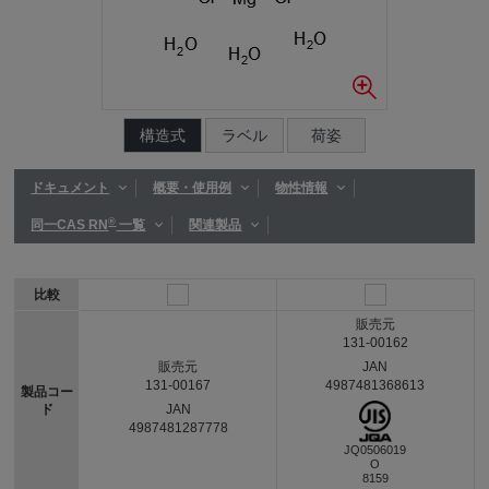
構造式
ラベル
荷姿
ドキュメント
概要・使用例
物性情報
®
同一CAS RN
一覧
関連製品
比較
販売元
131-00162
JAN
販売元
4987481368613
131-00167
製品コー
ド
JAN
4987481287778
JQ0506019
O
8159