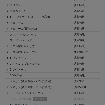
ピリジン
試薬特級
ピロガロール
試薬特級
1,10-フェナントロリン一水和物
試薬特級
フェノール
試薬特級
フェノール(破砕結晶)
試薬特級
フェノールフタレイン
試薬特級
フェノールレッド
試薬特級
フタル酸水素カリウム
試薬特級
フタル酸水素カリウム
pH標準液用
1-ブタノール
試薬特級
2-メチル-1-プロパノール
試薬特級
2-ブタノール
試薬特級
D(+)-グルコース
試薬特級
ヘキサン(残留農薬・PCB試験用)
濃縮300
ヘキサン(残留農薬・PCB試験用)
濃縮5000
フルオレセインナトリウム
試薬特級
ブルシンn水和物
試薬特級
販売終了