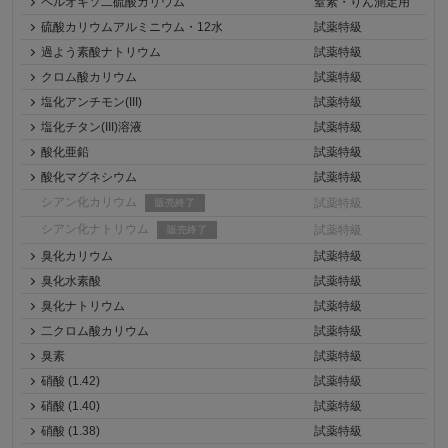
ペルオキソ二硫酸カリウム
窒素・りん測定用
硫酸カリウムアルミニウム・12水
試薬特級
過よう素酸ナトリウム
試薬特級
クロム酸カリウム
試薬特級
塩化アンチモン(III)
試薬特級
塩化チタン(III)溶液
試薬特級
酸化亜鉛
試薬特級
酸化マグネシウム
試薬特級
シアン化カリウム
試薬特級
販売終了
シアン化ナトリウム
試薬特級
販売終了
臭化カリウム
試薬特級
臭化水素酸
試薬特級
臭化ナトリウム
試薬特級
二クロム酸カリウム
試薬特級
臭素
試薬特級
硝酸 (1.42)
試薬特級
硝酸 (1.40)
試薬特級
硝酸 (1.38)
試薬特級