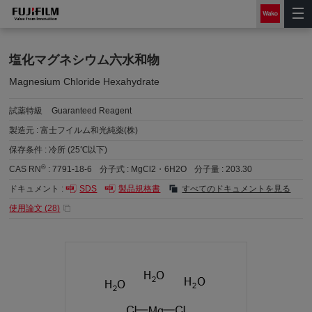
塩化マグネシウム六水和物
Magnesium Chloride Hexahydrate
試薬特級
Guaranteed Reagent
製造元 :
富士フイルム和光純薬(株)
保存条件 :
冷所 (25℃以下)
®
CAS RN
:
7791-18-6
分子式 :
MgCl2・6H2O
分子量 :
203.30
ドキュメント :
SDS
製品規格書
すべてのドキュメントを見る
使用論文 (
28
)