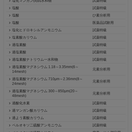
塩化マンガン(II)四水和物
試薬特級
塩酸
試薬特級
塩酸
ひ素分析用
塩酸
医薬品試験用
塩化ヒドロキシルアンモニウム
試薬特級
塩素酸カリウム
試薬特級
過塩素酸
試薬特級
過塩素酸
試薬特級
過塩素酸ナトリウム一水和物
試薬特級
過塩素酸マグネシウム 1.18～3.35mm(6～
元素分析用
14mesh)
過塩素酸マグネシウム 710μm～2.36mm(8～
元素分析用
24mesh)
過塩素酸マグネシウム 300～850μm(20～
元素分析用
48mesh)
過酸化水素
試薬特級
過マンガン酸カリウム
試薬特級
過よう素酸カリウム
試薬特級
ペルオキソ二硫酸アンモニウム
試薬特級