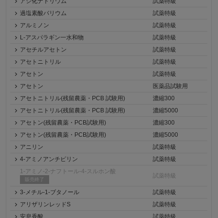
アジ化ナトリウム
試薬特級
過塩素酸バリウム
試薬特級
アルミノン
試薬特級
L-アスパラギン一水和物
試薬特級
アセチルアセトン
試薬特級
アセトニトリル
試薬特級
アセトン
試薬特級
アセトン
医薬品試験用
アセトニトリル(残留農薬・PCB 試験用)
濃縮300
アセトニトリル(残留農薬・PCB 試験用)
濃縮5000
アセトン(残留農薬・PCB試験用)
濃縮300
アセトン(残留農薬・PCB試験用)
濃縮5000
アニリン
試薬特級
4-アミノアンチピリン
試薬特級
1-アミノ-2-ナフトール-4-スルホン酸
試薬特級
販売終了
3-メチル-1-ブタノール
試薬特級
アリザリンレッドS
試薬特級
安息香酸
試薬特級