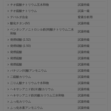
チオ硫酸ナトリウム五水和物
試薬特級
チオ硫酸ナトリウム
試薬一級
デバルダ合金
窒素分析用
酸化チタン(IV)
試薬特級
ペンタシアノニトロシル鉄(III)酸ナトリウム二水
試薬特級
和物
発煙硝酸 (1.52)
試薬特級
発煙硝酸 (1.50)
試薬特級
発煙硫酸
試薬特級
発煙硫酸
試薬特級
発煙硫酸
試薬特級
バナジン(V)酸アンモニウム
試薬特級
二硫酸カリウム
試薬特級
二りん酸ナトリウム十水和物
試薬特級
ヘキサシアニド鉄(Ⅲ)酸カリウム
試薬特級
ヘキサシアニド鉄(II)酸カリウム三水和物
試薬特級
ふっ化カリウム
試薬特級
ふっ化水素アンモニウム
試薬特級