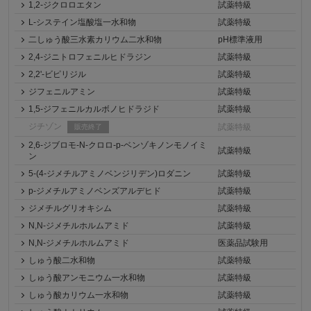
1,2-ジクロロエタン
試薬特級
L-システイン塩酸塩一水和物
試薬特級
二しゅう酸三水素カリウム二水和物
pH標準液用
2,4-ジニトロフェニルヒドラジン
試薬特級
2,2'-ビピリジル
試薬特級
ジフェニルアミン
試薬特級
1,5-ジフェニルカルボノヒドラジド
試薬特級
ジチゾン
試薬特級
販売終了
2,6-ジブロモ-N-クロロ-p-ベンゾキノンモノイミ
試薬特級
ン
5-(4-ジメチルアミノベンジリデン)ロダニン
試薬特級
p-ジメチルアミノベンズアルデヒド
試薬特級
ジメチルグリオキシム
試薬特級
N,N-ジメチルホルムアミド
試薬特級
N,N-ジメチルホルムアミド
医薬品試験用
しゅう酸二水和物
試薬特級
しゅう酸アンモニウム一水和物
試薬特級
しゅう酸カリウム一水和物
試薬特級