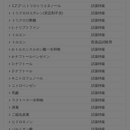
2,2',2''-ニトリロトリエタノール
試薬特級
トリクロロエチレン(安定剤不含)
試薬特級
トリクロロ酢酸
試薬特級
L-トリプトファン
試薬特級
トルエン
試薬特級
トルエン
医薬品試験用
p-トルエンスルホン酸一水和物
試薬特級
p-ナフトールベンゼイン
試薬特級
1-ナフトール
試薬特級
2-ナフトール
試薬特級
4-ニトロフェノール
試薬特級
ニトロベンゼン
試薬特級
乳酸
試薬特級
ラクトース一水和物
試薬特級
尿素
試薬特級
二硫化炭素
試薬特級
ヒドロキノン
試薬特級
パルミチン酸
試薬特級