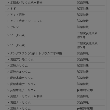
水酸化バリウム八水和物
試薬特級
すず
試薬特級
アミド硫酸
試薬特級
アミド硫酸アンモニウム
試薬特級
セレン
試薬特級
二酸化炭素吸収
ソーダ石灰
用:1号
二酸化炭素吸収
ソーダ石灰
用:2号
タングステン(VI)酸ナトリウム二水和物
試薬特級
炭酸アンモニウム
試薬特級
炭酸カリウム
試薬特級
炭酸カルシウム
試薬特級
炭酸水素カリウム
試薬特級
炭酸水素ナトリウム
試薬特級
炭酸水素ナトリウム
pH標準液用
炭酸ナトリウム十水和物
試薬特級
炭酸ナトリウム
試薬特級
炭酸ナトリウム
pH標準液用