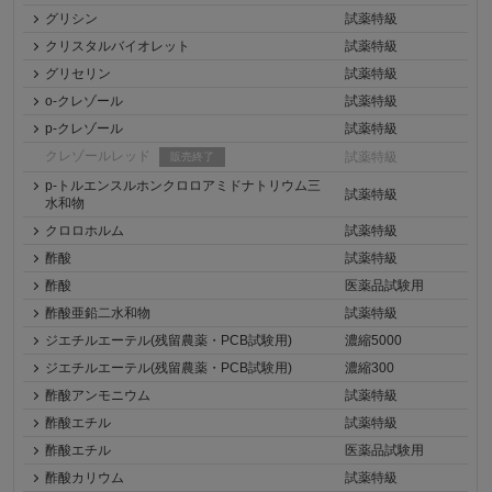
グリシン
試薬特級
クリスタルバイオレット
試薬特級
グリセリン
試薬特級
o-クレゾール
試薬特級
p-クレゾール
試薬特級
クレゾールレッド
試薬特級
販売終了
p-トルエンスルホンクロロアミドナトリウム三
試薬特級
水和物
クロロホルム
試薬特級
酢酸
試薬特級
酢酸
医薬品試験用
酢酸亜鉛二水和物
試薬特級
ジエチルエーテル(残留農薬・PCB試験用)
濃縮5000
ジエチルエーテル(残留農薬・PCB試験用)
濃縮300
酢酸アンモニウム
試薬特級
酢酸エチル
試薬特級
酢酸エチル
医薬品試験用
酢酸カリウム
試薬特級