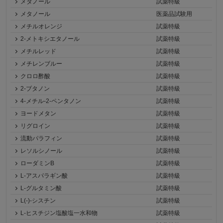
メタノール
試薬特級
メタノール
医薬品試験用
メチルオレンジ
試薬特級
2-メトキシエタノール
試薬特級
メチルレッド
試薬特級
メチレンブルー
試薬特級
クロロ酢酸
試薬特級
2-ブタノン
試薬特級
4-メチル-2-ペンタノン
試薬特級
ヨードメタン
試薬特級
リグロイン
試薬特級
流動パラフィン
試薬特級
レソルシノール
試薬特級
ローダミンB
試薬特級
L-アスパラギン酸
試薬特級
L-グルタミン酸
試薬特級
L(-)-シスチン
試薬特級
L-ヒスチジン塩酸塩一水和物
試薬特級