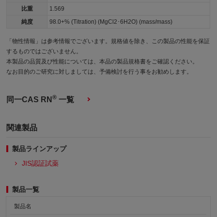
比重
1.569
純度
98.0+% (Titration) (MgCl2･6H2O) (mass/mass)
「物性情報」は参考情報でございます。規格値を除き、この製品の性能を保証
するものではございません。
本製品の品質及び性能については、本品の製品規格書をご確認ください。
なお目的のご研究に対しましては、予備検討を行う事をお勧めします。
®
同一CAS RN
一覧
関連製品
製品ラインアップ
JIS認証試薬
製品一覧
製品名