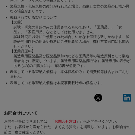
製品規格・包装規格の改訂が行われた場合、画像と実際の製品の仕様が異
なる場合があります。
掲載されている製品について
【試薬】
試験・研究の目的のみに使用されるものであり、「医薬品」、「食
品」、「家庭用品」などとしては使用できません。
試験研究用以外にご使用された場合、いかなる保証も致しかねます。試
験研究用以外の用途や原料にご使用希望の場合、弊社営業部門にお問合
せください。
【医薬品原料】
製造専用医薬品及び医薬品添加物などを医薬品等の製造原料として製造
業者向けに販売しています。製造専用医薬品(製品名に製造専用の表示が
あるもの)のご購入には、確認書が必要です。
表示している希望納入価格は「本体価格のみ」で消費税等は含まれており
ません。
表示している希望納入価格は本記事掲載時点の価格です。
お問合せについて
お問合せ等につきましては、「
お問合せ窓口
」からお問合せください。
また、お客様から寄せられた「よくある質問」を掲載しています。お問合せの
前に一度ご確認ください。