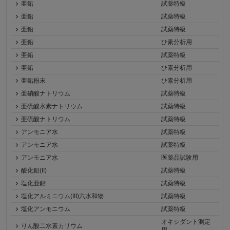
亜鉛
試薬特級
亜鉛
試薬特級
亜鉛
試薬特級
亜鉛
ひ素分析用
亜鉛
試薬特級
亜鉛
ひ素分析用
亜鉛粉末
ひ素分析用
亜硝酸ナトリウム
試薬特級
亜硫酸水素ナトリウム
試薬特級
亜硫酸ナトリウム
試薬特級
アンモニア水
試薬特級
アンモニア水
試薬特級
アンモニア水
医薬品試験用
酸化鉛(II)
試薬特級
塩化亜鉛
試薬特級
塩化アルミニウム(III)六水和物
試薬特級
塩化アンモニウム
試薬特級
オキシダント測定
りん酸二水素カリウム
用