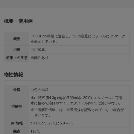
概要・使用例
JIS K8159特級に適合し、500g容量にはラベルにJISマーク
概要
を表示している。
用途
汎用試薬。
使用上の注意
潮解性あり
物性情報
外観
白色の結晶
水に易溶 (54.3g (無水)/100ml水, 20℃), エタノールに可溶。
水に極めて溶けやすく、エタノール(99.5)に溶けやすい。
溶解性
「溶解性情報」は、最適溶媒が記載されていない場合がご
ざいます。
pH情報
pH (50g/L, 25℃) : 5.0～6.5
融点
117℃