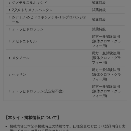
ジメチルスルホキシド
試薬特級
2,2,4-トリメチルペンタン
試薬特級
2-アミノ-2-ヒドロキシメチル-1,3-プロパンジオ
試薬特級
ール
テトラヒドロフラン
試薬特級
局方一般試験法用
アセトニトリル
(液体クロマトグラ
フィー用)
局方一般試験法用
メタノール
(液体クロマトグラ
フィー用)
局方一般試験法用
ヘキサン
(液体クロマトグラ
フィー用)
局方一般試験法用
テトラヒドロフラン(安定剤不含)
(液体クロマトグラ
フィー用)
【本サイト掲載情報について】
掲載内容は本記事掲載時点の情報です。仕様変更などにより製品内容と実
際のイメージが異なる場合があります。