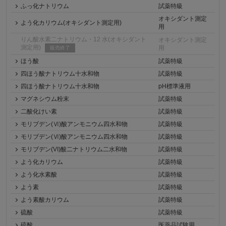
ふっ化ナトリウム
試薬特級
オキシダント測定
よう化カリウム(オキシダント測定用)
用
りん酸水素二ナトリウム・12 水(オキシダント
オキシダント測定
測定用)
用
販売終了
ほう酸
試薬特級
四ほう酸ナトリウム十水和物
試薬特級
四ほう酸ナトリウム十水和物
pH標準液用
マグネシウム粉末
試薬特級
二酸化けい素
試薬特級
モリブデン(Ⅵ)酸アンモニウム四水和物
試薬特級
モリブデン(Ⅵ)酸アンモニウム四水和物
試薬特級
モリブデン(VI)酸二ナトリウム二水和物
試薬特級
よう化カリウム
試薬特級
よう化水素酸
試薬特級
よう素
試薬特級
よう素酸カリウム
試薬特級
硫酸
試薬特級
硫酸
医薬品試験用