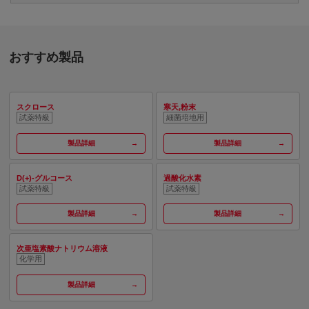
おすすめ製品
スクロース
寒天,粉末
試薬特級
細菌培地用
製品詳細
製品詳細
D(+)-グルコース
過酸化水素
試薬特級
試薬特級
製品詳細
製品詳細
次亜塩素酸ナトリウム溶液
化学用
製品詳細