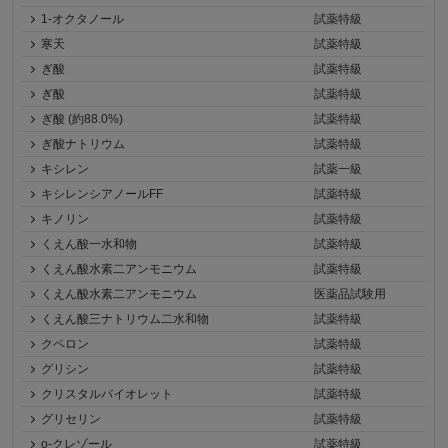
1-オクタノール
試薬特級
寒天
試薬特級
ぎ酸
試薬特級
ぎ酸
試薬特級
ぎ酸 (約88.0%)
試薬特級
ぎ酸ナトリウム
試薬特級
キシレン
試薬一級
キシレンシアノールFF
試薬特級
キノリン
試薬特級
くえん酸一水和物
試薬特級
くえん酸水素二アンモニウム
試薬特級
くえん酸水素二アンモニウム
医薬品試験用
くえん酸三ナトリウム二水和物
試薬特級
クペロン
試薬特級
グリシン
試薬特級
クリスタルバイオレット
試薬特級
グリセリン
試薬特級
o-クレゾール
試薬特級