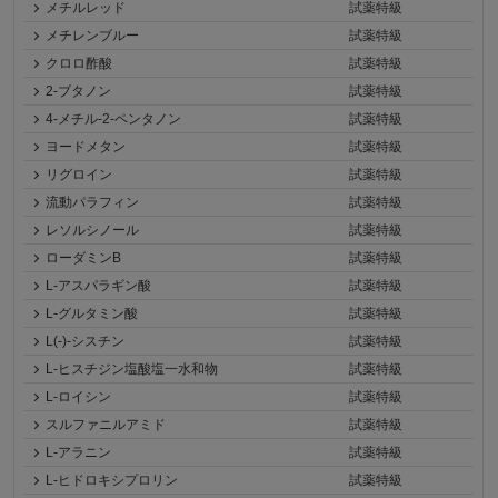
メチルレッド
試薬特級
メチレンブルー
試薬特級
クロロ酢酸
試薬特級
2-ブタノン
試薬特級
4-メチル-2-ペンタノン
試薬特級
ヨードメタン
試薬特級
リグロイン
試薬特級
流動パラフィン
試薬特級
レソルシノール
試薬特級
ローダミンB
試薬特級
L-アスパラギン酸
試薬特級
L-グルタミン酸
試薬特級
L(-)-シスチン
試薬特級
L-ヒスチジン塩酸塩一水和物
試薬特級
L-ロイシン
試薬特級
スルファニルアミド
試薬特級
L-アラニン
試薬特級
L-ヒドロキシプロリン
試薬特級