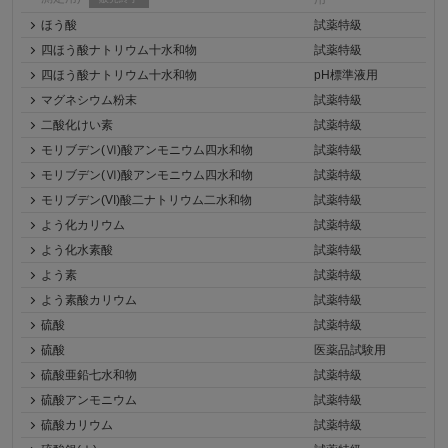
ほう酸
試薬特級
四ほう酸ナトリウム十水和物
試薬特級
四ほう酸ナトリウム十水和物
pH標準液用
マグネシウム粉末
試薬特級
二酸化けい素
試薬特級
モリブデン(Ⅵ)酸アンモニウム四水和物
試薬特級
モリブデン(Ⅵ)酸アンモニウム四水和物
試薬特級
モリブデン(VI)酸二ナトリウム二水和物
試薬特級
よう化カリウム
試薬特級
よう化水素酸
試薬特級
よう素
試薬特級
よう素酸カリウム
試薬特級
硫酸
試薬特級
硫酸
医薬品試験用
硫酸亜鉛七水和物
試薬特級
硫酸アンモニウム
試薬特級
硫酸カリウム
試薬特級