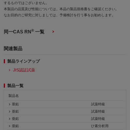
するものではございません。
本製品の品質及び性能については、本品の製品規格書をご確認ください。
なお目的のご研究に対しましては、予備検討を行う事をお勧めします。
®
同一CAS RN
一覧
関連製品
製品ラインアップ
JIS認証試薬
製品一覧
製品名
亜鉛
試薬特級
亜鉛
試薬特級
亜鉛
試薬特級
亜鉛
ひ素分析用