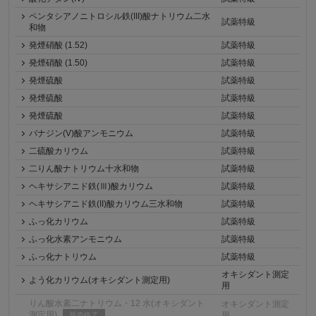
ペンタシアノニトロシル鉄(III)酸ナトリウム二水
試薬特級
和物
発煙硝酸 (1.52)
試薬特級
発煙硝酸 (1.50)
試薬特級
発煙硫酸
試薬特級
発煙硫酸
試薬特級
発煙硫酸
試薬特級
バナジン(V)酸アンモニウム
試薬特級
二硫酸カリウム
試薬特級
二りん酸ナトリウム十水和物
試薬特級
ヘキサシアニド鉄(Ⅲ)酸カリウム
試薬特級
ヘキサシアニド鉄(II)酸カリウム三水和物
試薬特級
ふっ化カリウム
試薬特級
ふっ化水素アンモニウム
試薬特級
ふっ化ナトリウム
試薬特級
オキシダント測定
よう化カリウム(オキシダント測定用)
用
りん酸水素二ナトリウム・12 水(オキシダント
オキシダント測定
測定用)
用
販売終了