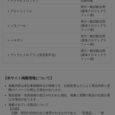
テトラヒドロフラン
試薬特級
局方一般試験法用
アセトニトリル
(液体クロマトグラ
フィー用)
局方一般試験法用
メタノール
(液体クロマトグラ
フィー用)
局方一般試験法用
ヘキサン
(液体クロマトグラ
フィー用)
局方一般試験法用
テトラヒドロフラン(安定剤不含)
(液体クロマトグラ
フィー用)
【本サイト掲載情報について】
掲載内容は本記事掲載時点の情報です。仕様変更などにより製品内容と実
際のイメージが異なる場合があります。
製品規格・包装規格の改訂が行われた場合、画像と実際の製品の仕様が異
なる場合があります。
掲載されている製品について
【試薬】
試験・研究の目的のみに使用されるものであり、「医薬品」、「食