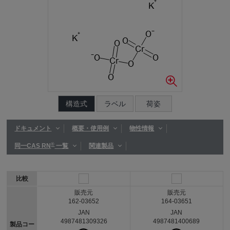
構造式
ラベル
荷姿
ドキュメント
概要・使用例
物性情報
®
同一CAS RN
一覧
関連製品
比較
販売元
販売元
162-03652
164-03651
JAN
JAN
4987481309326
4987481400689
製品コー