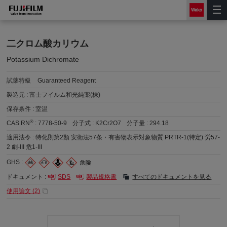
二クロム酸カリウム
Potassium Dichromate
試薬特級
Guaranteed Reagent
製造元 :
富士フイルム和光純薬(株)
保存条件 :
室温
®
CAS RN
:
7778-50-9
分子式 :
K2Cr2O7
分子量 :
294.18
適用法令 :
特化則第2類 安衛法57条・有害物表示対象物質 PRTR-1(特定) 労57-
2 劇-III 危1-III
GHS :
ドキュメント :
SDS
製品規格書
すべてのドキュメントを見る
使用論文 (
2
)