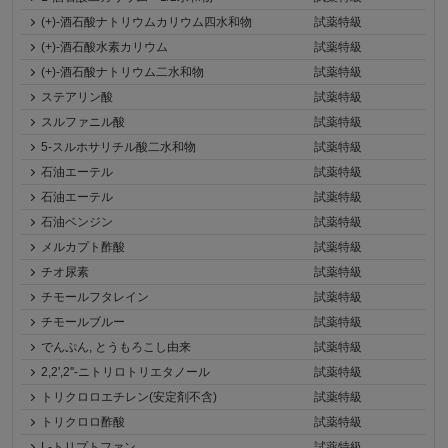
(+)-酒石酸ナトリウムカリウム四水和物
試薬特級
(+)-酒石酸水素カリウム
試薬特級
(+)-酒石酸ナトリウム二水和物
試薬特級
ステアリン酸
試薬特級
スルファニル酸
試薬特級
5-スルホサリチル酸二水和物
試薬特級
石油エーテル
試薬特級
石油エーテル
試薬特級
石油ベンジン
試薬特級
メルカプト酢酸
試薬特級
チオ尿素
試薬特級
チモールフタレイン
試薬特級
チモールブルー
試薬特級
でんぷん, とうもろこし由来
試薬特級
2,2',2''-ニトリロトリエタノール
試薬特級
トリクロロエチレン(安定剤不含)
試薬特級
トリクロロ酢酸
試薬特級
L-トリプトファン
試薬特級