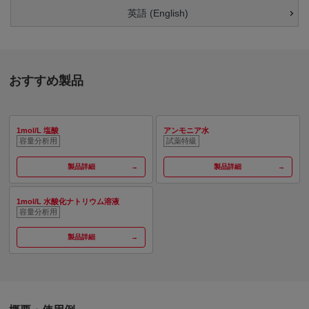
英語 (English)
おすすめ製品
1mol/L 塩酸
アンモニア水
容量分析用
試薬特級
製品詳細
製品詳細
1mol/L 水酸化ナトリウム溶液
容量分析用
製品詳細