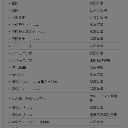
亜鉛
試薬特級
亜鉛
ひ素分析用
亜鉛粉末
ひ素分析用
亜硝酸ナトリウム
試薬特級
亜硫酸水素ナトリウム
試薬特級
亜硫酸ナトリウム
試薬特級
アンモニア水
試薬特級
アンモニア水
試薬特級
アンモニア水
医薬品試験用
酸化鉛(II)
試薬特級
塩化亜鉛
試薬特級
塩化アルミニウム(III)六水和物
試薬特級
塩化アンモニウム
試薬特級
オキシダント測定
りん酸二水素カリウム
用
塩化カリウム
試薬特級
塩化カリウム
電気伝導率測定用
塩化カルシウム二水和物
試薬特級