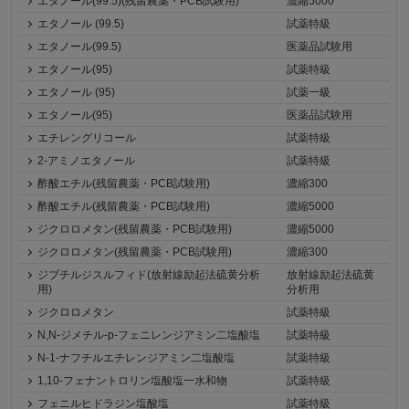
エタノール(99.5)(残留農薬・PCB試験用)
濃縮5000
エタノール (99.5)
試薬特級
エタノール(99.5)
医薬品試験用
エタノール(95)
試薬特級
エタノール (95)
試薬一級
エタノール(95)
医薬品試験用
エチレングリコール
試薬特級
2-アミノエタノール
試薬特級
酢酸エチル(残留農薬・PCB試験用)
濃縮300
酢酸エチル(残留農薬・PCB試験用)
濃縮5000
ジクロロメタン(残留農薬・PCB試験用)
濃縮5000
ジクロロメタン(残留農薬・PCB試験用)
濃縮300
ジブチルジスルフィド(放射線励起法硫黄分析
放射線励起法硫黄
用)
分析用
ジクロロメタン
試薬特級
N,N-ジメチル-p-フェニレンジアミン二塩酸塩
試薬特級
N-1-ナフチルエチレンジアミン二塩酸塩
試薬特級
1,10-フェナントロリン塩酸塩一水和物
試薬特級
フェニルヒドラジン塩酸塩
試薬特級