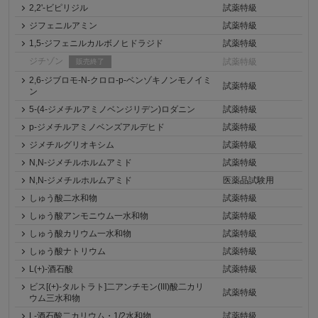
2,2'-ビピリジル
試薬特級
ジフェニルアミン
試薬特級
1,5-ジフェニルカルボノヒドラジド
試薬特級
ジチゾン
試薬特級
販売終了
2,6-ジブロモ-N-クロロ-p-ベンゾキノンモノイミ
試薬特級
ン
5-(4-ジメチルアミノベンジリデン)ロダニン
試薬特級
p-ジメチルアミノベンズアルデヒド
試薬特級
ジメチルグリオキシム
試薬特級
N,N-ジメチルホルムアミド
試薬特級
N,N-ジメチルホルムアミド
医薬品試験用
しゅう酸二水和物
試薬特級
しゅう酸アンモニウム一水和物
試薬特級
しゅう酸カリウム一水和物
試薬特級
しゅう酸ナトリウム
試薬特級
L(+)-酒石酸
試薬特級
ビス[(+)-タルトラト]二アンチモン(III)酸二カリ
試薬特級
ウム三水和物
L-酒石酸二カリウム・1/2水和物
試薬特級