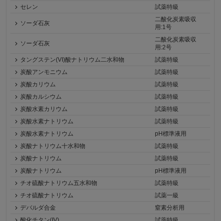
セレン
試薬特級
二酸化炭素吸収
ソーダ石灰
用:1号
二酸化炭素吸収
ソーダ石灰
用:2号
タングステン(VI)酸ナトリウム二水和物
試薬特級
炭酸アンモニウム
試薬特級
炭酸カリウム
試薬特級
炭酸カルシウム
試薬特級
炭酸水素カリウム
試薬特級
炭酸水素ナトリウム
試薬特級
炭酸水素ナトリウム
pH標準液用
炭酸ナトリウム十水和物
試薬特級
炭酸ナトリウム
試薬特級
炭酸ナトリウム
pH標準液用
チオ硫酸ナトリウム五水和物
試薬特級
チオ硫酸ナトリウム
試薬一級
デバルダ合金
窒素分析用
酸化チタン(IV)
試薬特級