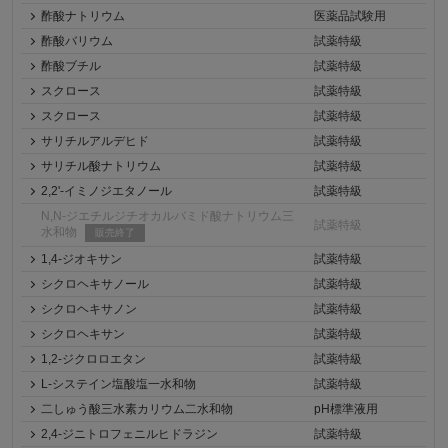
酢酸ナトリウム
医薬品試験用
酢酸バリウム
試薬特級
酢酸ブチル
試薬特級
スクロース
試薬特級
スクロース
試薬特級
サリチルアルデヒド
試薬特級
サリチル酸ナトリウム
試薬特級
2,2'-イミノジエタノール
試薬特級
N,N-ジエチルジチオカルバミド酸ナトリウム三
試薬特級
水和物
販売終了
1,4-ジオキサン
試薬特級
シクロヘキサノール
試薬特級
シクロヘキサノン
試薬特級
シクロヘキサン
試薬特級
1,2-ジクロロエタン
試薬特級
L-システイン塩酸塩一水和物
試薬特級
二しゅう酸三水素カリウム二水和物
pH標準液用
2,4-ジニトロフェニルヒドラジン
試薬特級