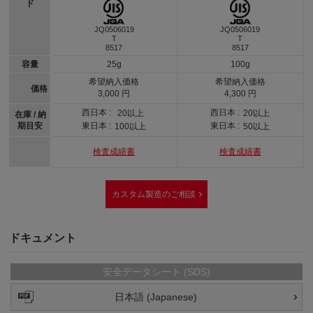
ド
JQ0506019
JQ0506019
T
T
8517
8517
容量
25g
100g
希望納入価格
希望納入価格
価格
3,000 円
4,300 円
西日本 :
西日本 :
20以上
20以上
在庫 / 納
期目安
東日本 :
東日本 :
100以上
50以上
検査成績書
検査成績書
カスタム製造のご相談
ドキュメント
安全データシート (SDS)
日本語 (Japanese)