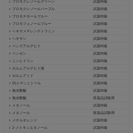
ブロモクレゾールグリーン
試薬特級
ブロモクレゾールパープル
試薬特級
ブロモチモールブルー
試薬特級
ブロモフェノールブルー
試薬特級
ヘキサメチレンテトラミン
試薬特級
ヘキサン
試薬特級
ベンズアルデヒド
試薬特級
ベンゼン
試薬特級
ニンヒドリン
試薬特級
ホルムアルデヒド液
試薬特級
ホルムアミド
試薬特級
D(-)-マンニトール
試薬特級
無水酢酸
試薬特級
無水酢酸
医薬品試験用
メタノール
試薬特級
メタノール
医薬品試験用
メチルオレンジ
試薬特級
2-メトキシエタノール
試薬特級