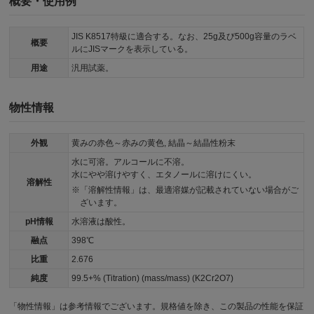
概要・使用例
JIS K8517特級に適合する。なお、25g及び500g容量のラベ
概要
ルにJISマークを表示している。
用途
汎用試薬。
物性情報
外観
黄みの赤色～赤みの黄色, 結晶～結晶性粉末
水に可溶。アルコールに不溶。
水にやや溶けやすく、エタノールに溶けにくい。
溶解性
「溶解性情報」は、最適溶媒が記載されていない場合がご
ざいます。
pH情報
水溶液は酸性。
融点
398℃
比重
2.676
純度
99.5+% (Titration) (mass/mass) (K2Cr2O7)
「物性情報」は参考情報でございます。規格値を除き、この製品の性能を保証