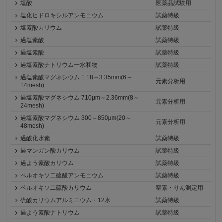
塩酸
医薬品試験用
塩化ヒドロキシルアンモニウム
試薬特級
塩素酸カリウム
試薬特級
過塩素酸
試薬特級
過塩素酸
試薬特級
過塩素酸ナトリウム一水和物
試薬特級
過塩素酸マグネシウム 1.18～3.35mm(6～
元素分析用
14mesh)
過塩素酸マグネシウム 710μm～2.36mm(8～
元素分析用
24mesh)
過塩素酸マグネシウム 300～850μm(20～
元素分析用
48mesh)
過酸化水素
試薬特級
過マンガン酸カリウム
試薬特級
過よう素酸カリウム
試薬特級
ペルオキソ二硫酸アンモニウム
試薬特級
ペルオキソ二硫酸カリウム
窒素・りん測定用
硫酸カリウムアルミニウム・12水
試薬特級
過よう素酸ナトリウム
試薬特級