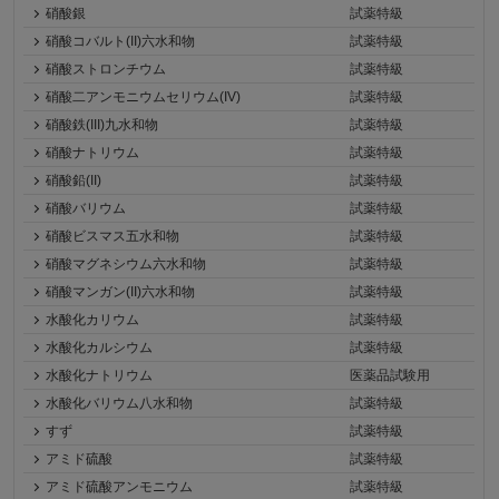
硝酸銀
試薬特級
硝酸コバルト(II)六水和物
試薬特級
硝酸ストロンチウム
試薬特級
硝酸二アンモニウムセリウム(IV)
試薬特級
硝酸鉄(III)九水和物
試薬特級
硝酸ナトリウム
試薬特級
硝酸鉛(II)
試薬特級
硝酸バリウム
試薬特級
硝酸ビスマス五水和物
試薬特級
硝酸マグネシウム六水和物
試薬特級
硝酸マンガン(II)六水和物
試薬特級
水酸化カリウム
試薬特級
水酸化カルシウム
試薬特級
水酸化ナトリウム
医薬品試験用
水酸化バリウム八水和物
試薬特級
すず
試薬特級
アミド硫酸
試薬特級
アミド硫酸アンモニウム
試薬特級