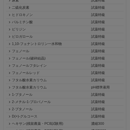
尿素
試薬特級
二硫化炭素
試薬特級
ヒドロキノン
試薬特級
パルミチン酸
試薬特級
ピリジン
試薬特級
ピロガロール
試薬特級
1,10-フェナントロリン一水和物
試薬特級
フェノール
試薬特級
フェノール(破砕結晶)
試薬特級
フェノールフタレイン
試薬特級
フェノールレッド
試薬特級
フタル酸水素カリウム
試薬特級
フタル酸水素カリウム
pH標準液用
1-ブタノール
試薬特級
2-メチル-1-プロパノール
試薬特級
2-ブタノール
試薬特級
D(+)-グルコース
試薬特級
ヘキサン(残留農薬・PCB試験用)
濃縮300