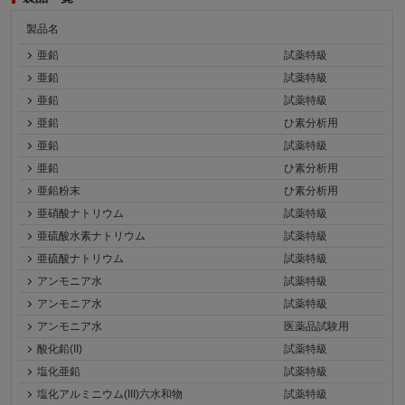
製品名
亜鉛
試薬特級
亜鉛
試薬特級
亜鉛
試薬特級
亜鉛
ひ素分析用
亜鉛
試薬特級
亜鉛
ひ素分析用
亜鉛粉末
ひ素分析用
亜硝酸ナトリウム
試薬特級
亜硫酸水素ナトリウム
試薬特級
亜硫酸ナトリウム
試薬特級
アンモニア水
試薬特級
アンモニア水
試薬特級
アンモニア水
医薬品試験用
酸化鉛(II)
試薬特級
塩化亜鉛
試薬特級
塩化アルミニウム(III)六水和物
試薬特級