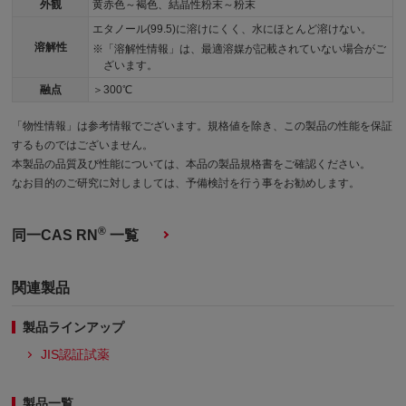
外観
黄赤色～褐色、結晶性粉末～粉末
エタノール(99.5)に溶けにくく、水にほとんど溶けない。
溶解性
「溶解性情報」は、最適溶媒が記載されていない場合がご
ざいます。
融点
＞300℃
「物性情報」は参考情報でございます。規格値を除き、この製品の性能を保証
するものではございません。
本製品の品質及び性能については、本品の製品規格書をご確認ください。
なお目的のご研究に対しましては、予備検討を行う事をお勧めします。
®
同一CAS RN
一覧
関連製品
製品ラインアップ
JIS認証試薬
製品一覧