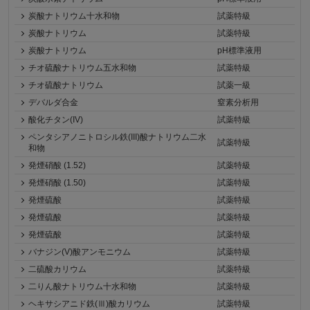
炭酸ナトリウム十水和物
試薬特級
炭酸ナトリウム
試薬特級
炭酸ナトリウム
pH標準液用
チオ硫酸ナトリウム五水和物
試薬特級
チオ硫酸ナトリウム
試薬一級
デバルダ合金
窒素分析用
酸化チタン(IV)
試薬特級
ペンタシアノニトロシル鉄(III)酸ナトリウム二水
試薬特級
和物
発煙硝酸 (1.52)
試薬特級
発煙硝酸 (1.50)
試薬特級
発煙硫酸
試薬特級
発煙硫酸
試薬特級
発煙硫酸
試薬特級
バナジン(V)酸アンモニウム
試薬特級
二硫酸カリウム
試薬特級
二りん酸ナトリウム十水和物
試薬特級
ヘキサシアニド鉄(Ⅲ)酸カリウム
試薬特級