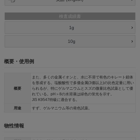
検査成績書
1g
10g
概要・使用例
また、多くの金属イオンと、水に不溶で有色のキレート錯体
を形成する。塩酸酸性で多価金属(3価以上)の比色定量に用い
概要
られるが、特にゲルマニウムとスズの微量比色試薬として優
れている。pH＞8の水溶液は緑色の蛍光を示す。
JIS K9547特級に適合する。
用途
すず、ゲルマニウム等の発色試薬。
物性情報