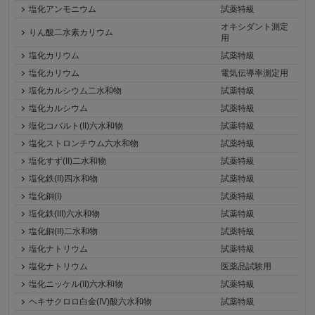
塩化アンモニウム
試薬特級
オキシダント測定
りん酸二水素カリウム
用
塩化カリウム
試薬特級
塩化カリウム
電気伝導率測定用
塩化カルシウム二水和物
試薬特級
塩化カルシウム
試薬特級
塩化コバルト(II)六水和物
試薬特級
塩化ストロンチウム六水和物
試薬特級
塩化すず(II)二水和物
試薬特級
塩化鉄(II)四水和物
試薬特級
塩化銅(I)
試薬特級
塩化鉄(III)六水和物
試薬特級
塩化銅(II)二水和物
試薬特級
塩化ナトリウム
試薬特級
塩化ナトリウム
医薬品試験用
塩化ニッケル(II)六水和物
試薬特級
ヘキサクロロ白金(IV)酸六水和物
試薬特級