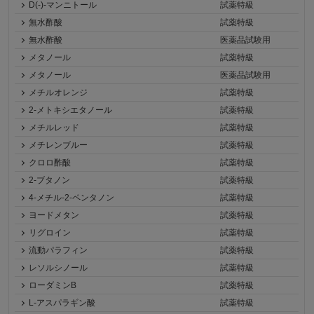
D(-)-マンニトール
試薬特級
無水酢酸
試薬特級
無水酢酸
医薬品試験用
メタノール
試薬特級
メタノール
医薬品試験用
メチルオレンジ
試薬特級
2-メトキシエタノール
試薬特級
メチルレッド
試薬特級
メチレンブルー
試薬特級
クロロ酢酸
試薬特級
2-ブタノン
試薬特級
4-メチル-2-ペンタノン
試薬特級
ヨードメタン
試薬特級
リグロイン
試薬特級
流動パラフィン
試薬特級
レソルシノール
試薬特級
ローダミンB
試薬特級
L-アスパラギン酸
試薬特級