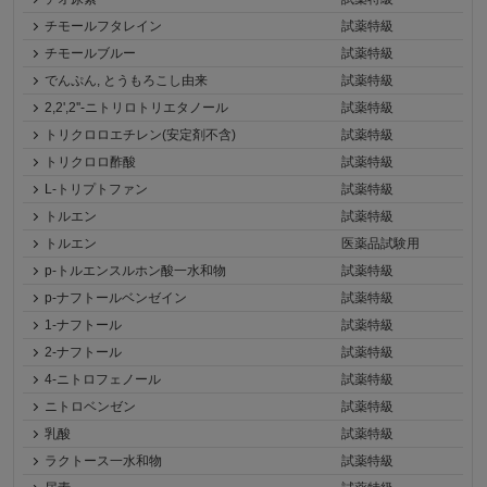
チモールフタレイン
試薬特級
チモールブルー
試薬特級
でんぷん, とうもろこし由来
試薬特級
2,2',2''-ニトリロトリエタノール
試薬特級
トリクロロエチレン(安定剤不含)
試薬特級
トリクロロ酢酸
試薬特級
L-トリプトファン
試薬特級
トルエン
試薬特級
トルエン
医薬品試験用
p-トルエンスルホン酸一水和物
試薬特級
p-ナフトールベンゼイン
試薬特級
1-ナフトール
試薬特級
2-ナフトール
試薬特級
4-ニトロフェノール
試薬特級
ニトロベンゼン
試薬特級
乳酸
試薬特級
ラクトース一水和物
試薬特級