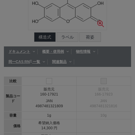
構造式
ラベル
荷姿
ドキュメント
概要・使用例
物性情報
®
同一CAS RN
一覧
関連製品
比較
販売元
販売元
160-17921
166-17923
製品コー
ド
JAN
JAN
4987481321809
4987481321816
容量
1g
10g
希望納入価格
価格
14,300 円