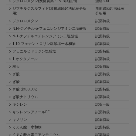
ジクロロメタン(残留農薬・PCB試験用)
濃縮300
ジブチルジスルフィド(放射線励起法硫黄分析
放射線励起法硫黄
用)
分析用
ジクロロメタン
試薬特級
N,N-ジメチル-p-フェニレンジアミン二塩酸塩
試薬特級
N-1-ナフチルエチレンジアミン二塩酸塩
試薬特級
1,10-フェナントロリン塩酸塩一水和物
試薬特級
フェニルヒドラジン塩酸塩
試薬特級
1-オクタノール
試薬特級
寒天
試薬特級
ぎ酸
試薬特級
ぎ酸
試薬特級
ぎ酸 (約88.0%)
試薬特級
ぎ酸ナトリウム
試薬特級
キシレン
試薬一級
キシレンシアノールFF
試薬特級
キノリン
試薬特級
くえん酸一水和物
試薬特級
くえん酸水素二アンモニウム
試薬特級