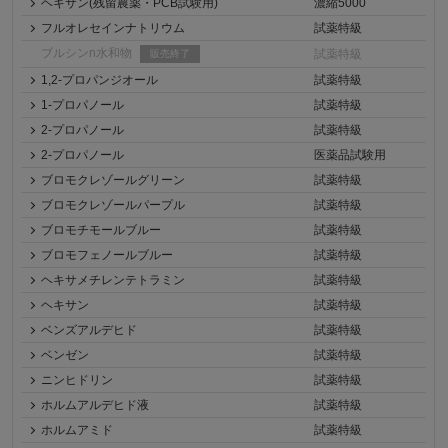
ヘキサン(残留農薬・PCB試験用)
濃縮5000
フルオレセインナトリウム
試薬特級
ブルシンn水和物
試薬特級
販売終了
1,2-プロパンジオール
試薬特級
1-プロパノール
試薬特級
2-プロパノール
試薬特級
2-プロパノール
医薬品試験用
ブロモクレゾールグリーン
試薬特級
ブロモクレゾールパープル
試薬特級
ブロモチモールブルー
試薬特級
ブロモフェノールブルー
試薬特級
ヘキサメチレンテトラミン
試薬特級
ヘキサン
試薬特級
ベンズアルデヒド
試薬特級
ベンゼン
試薬特級
ニンヒドリン
試薬特級
ホルムアルデヒド液
試薬特級
ホルムアミド
試薬特級