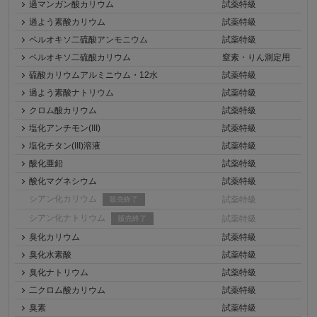
過マンガン酸カリウム
試薬特級
過よう素酸カリウム
試薬特級
ペルオキソ二硫酸アンモニウム
試薬特級
ペルオキソ二硫酸カリウム
窒素・りん測定用
硫酸カリウムアルミニウム・12水
試薬特級
過よう素酸ナトリウム
試薬特級
クロム酸カリウム
試薬特級
塩化アンチモン(III)
試薬特級
塩化チタン(III)溶液
試薬特級
酸化亜鉛
試薬特級
酸化マグネシウム
試薬特級
シアン化カリウム
試薬特級
販売終了
シアン化ナトリウム
試薬特級
販売終了
臭化カリウム
試薬特級
臭化水素酸
試薬特級
臭化ナトリウム
試薬特級
二クロム酸カリウム
試薬特級
臭素
試薬特級