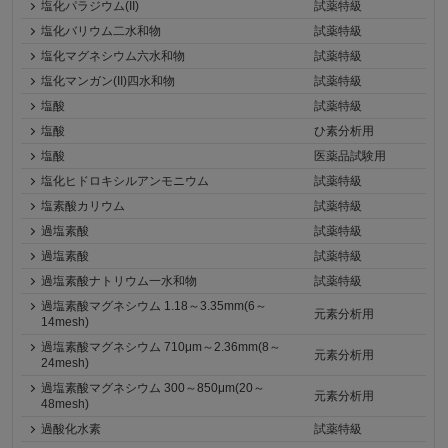
塩化パラジウム(II)
試薬特級
塩化バリウム二水和物
試薬特級
塩化マグネシウム六水和物
試薬特級
塩化マンガン(II)四水和物
試薬特級
塩酸
試薬特級
塩酸
ひ素分析用
塩酸
医薬品試験用
塩化ヒドロキシルアンモニウム
試薬特級
塩素酸カリウム
試薬特級
過塩素酸
試薬特級
過塩素酸
試薬特級
過塩素酸ナトリウム一水和物
試薬特級
過塩素酸マグネシウム 1.18～3.35mm(6～
元素分析用
14mesh)
過塩素酸マグネシウム 710μm～2.36mm(8～
元素分析用
24mesh)
過塩素酸マグネシウム 300～850μm(20～
元素分析用
48mesh)
過酸化水素
試薬特級