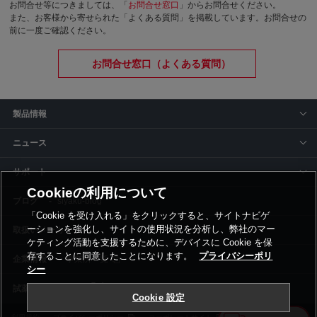
お問合せ等につきましては、「
お問合せ窓口
」からお問合せください。
また、お客様から寄せられた「よくある質問」を掲載しています。お問合せの
前に一度ご確認ください。
お問合せ窓口（よくある質問）
製品情報
ニュース
サポート
Cookieの利用について
siyaku-blog
「Cookie を受け入れる」をクリックすると、サイトナビゲ
ーションを強化し、サイトの使用状況を分析し、弊社のマー
取扱いメーカー
ケティング活動を支援するために、デバイスに Cookie を保
存することに同意したことになります。
プライバシーポリ
事業所一覧
シー
Cookie 設定