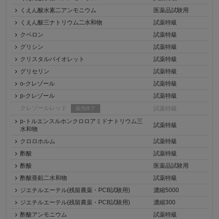
くえん酸水素二アンモニウム
医薬品試験用
くえん酸三ナトリウム二水和物
試薬特級
クペロン
試薬特級
グリシン
試薬特級
クリスタルバイオレット
試薬特級
グリセリン
試薬特級
o-クレゾール
試薬特級
p-クレゾール
試薬特級
クレゾールレッド
試薬特級
販売終了
p-トルエンスルホンクロロアミドナトリウム三
試薬特級
水和物
クロロホルム
試薬特級
酢酸
試薬特級
酢酸
医薬品試験用
酢酸亜鉛二水和物
試薬特級
ジエチルエーテル(残留農薬・PCB試験用)
濃縮5000
ジエチルエーテル(残留農薬・PCB試験用)
濃縮300
酢酸アンモニウム
試薬特級