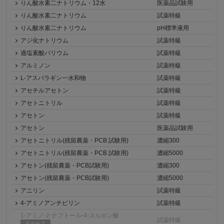
りん酸水素二ナトリウム・12水
医薬品試験用
りん酸水素二ナトリウム
試薬特級
りん酸水素二ナトリウム
pH標準液用
アジ化ナトリウム
試薬特級
過塩素酸バリウム
試薬特級
アルミノン
試薬特級
L-アスパラギン一水和物
試薬特級
アセチルアセトン
試薬特級
アセトニトリル
試薬特級
アセトン
試薬特級
アセトン
医薬品試験用
アセトニトリル(残留農薬・PCB 試験用)
濃縮300
アセトニトリル(残留農薬・PCB 試験用)
濃縮5000
アセトン(残留農薬・PCB試験用)
濃縮300
アセトン(残留農薬・PCB試験用)
濃縮5000
アニリン
試薬特級
4-アミノアンチピリン
試薬特級
1-アミノ-2-ナフトール-4-スルホン酸
試薬特級
販売終了