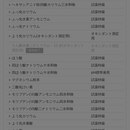
ヘキサシアニド鉄(II)酸カリウム三水和物
試薬特級
ふっ化カリウム
試薬特級
ふっ化水素アンモニウム
試薬特級
ふっ化ナトリウム
試薬特級
オキシダント測定
よう化カリウム(オキシダント測定用)
用
りん酸水素二ナトリウム・12 水(オキシダント
オキシダント測定
測定用)
用
販売終了
ほう酸
試薬特級
四ほう酸ナトリウム十水和物
試薬特級
四ほう酸ナトリウム十水和物
pH標準液用
マグネシウム粉末
試薬特級
二酸化けい素
試薬特級
モリブデン(Ⅵ)酸アンモニウム四水和物
試薬特級
モリブデン(Ⅵ)酸アンモニウム四水和物
試薬特級
モリブデン(VI)酸二ナトリウム二水和物
試薬特級
よう化カリウム
試薬特級
よう化水素酸
試薬特級