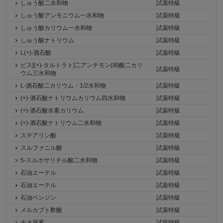
しゅう酸二水和物
試薬特級
しゅう酸アンモニウム一水和物
試薬特級
しゅう酸カリウム一水和物
試薬特級
しゅう酸ナトリウム
試薬特級
L(+)-酒石酸
試薬特級
ビス[(+)-タルトラト]二アンチモン(III)酸二カリ
試薬特級
ウム三水和物
L-酒石酸二カリウム・1/2水和物
試薬特級
(+)-酒石酸ナトリウムカリウム四水和物
試薬特級
(+)-酒石酸水素カリウム
試薬特級
(+)-酒石酸ナトリウム二水和物
試薬特級
ステアリン酸
試薬特級
スルファニル酸
試薬特級
5-スルホサリチル酸二水和物
試薬特級
石油エーテル
試薬特級
石油エーテル
試薬特級
石油ベンジン
試薬特級
メルカプト酢酸
試薬特級
チオ尿素
試薬特級