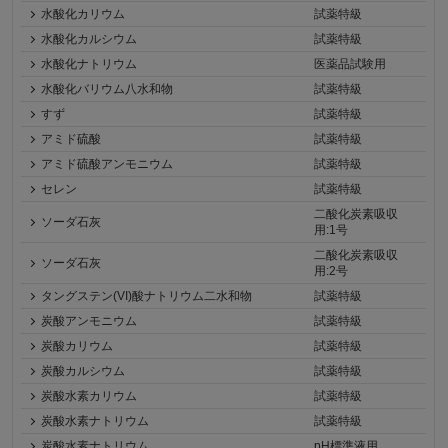
水酸化カリウム
試薬特級
水酸化カルシウム
試薬特級
水酸化ナトリウム
医薬品試験用
水酸化バリウム八水和物
試薬特級
すず
試薬特級
アミド硫酸
試薬特級
アミド硫酸アンモニウム
試薬特級
セレン
試薬特級
二酸化炭素吸収
ソーダ石灰
用:1号
二酸化炭素吸収
ソーダ石灰
用:2号
タングステン(VI)酸ナトリウム二水和物
試薬特級
炭酸アンモニウム
試薬特級
炭酸カリウム
試薬特級
炭酸カルシウム
試薬特級
炭酸水素カリウム
試薬特級
炭酸水素ナトリウム
試薬特級
炭酸水素ナトリウム
pH標準液用