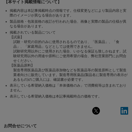
【本サイト掲載情報について】
掲載内容は本記事掲載時点の情報です。仕様変更などにより製品内容と実
際のイメージが異なる場合があります。
製品規格・包装規格の改訂が行われた場合、画像と実際の製品の仕様が異
なる場合があります。
掲載されている製品について
【試薬】
試験・研究の目的のみに使用されるものであり、「医薬品」、「食
品」、「家庭用品」などとしては使用できません。
試験研究用以外にご使用された場合、いかなる保証も致しかねます。試
験研究用以外の用途や原料にご使用希望の場合、弊社営業部門にお問合
せください。
【医薬品原料】
製造専用医薬品及び医薬品添加物などを医薬品等の製造原料として製造
業者向けに販売しています。製造専用医薬品(製品名に製造専用の表示が
あるもの)のご購入には、確認書が必要です。
表示している希望納入価格は「本体価格のみ」で消費税等は含まれており
ません。
表示している希望納入価格は本記事掲載時点の価格です。
お問合せについて