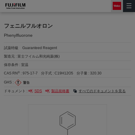
フェニルフルオロン
Phenylfluorone
試薬特級
Guaranteed Reagent
製造元 :
富士フイルム和光純薬(株)
保存条件 :
室温
®
CAS RN
:
975-17-7
分子式 :
C19H12O5
分子量 :
320.30
GHS :
ドキュメント :
SDS
製品規格書
すべてのドキュメントを見る