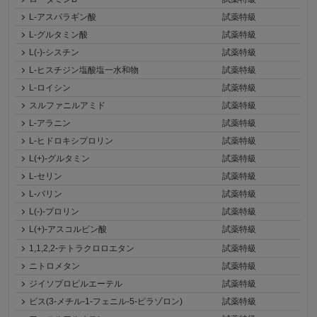
L-アスパラギン酸
試薬特級
L-グルタミン酸
試薬特級
L(-)-シスチン
試薬特級
L-ヒスチジン塩酸塩一水和物
試薬特級
L-ロイシン
試薬特級
スルファニルアミド
試薬特級
L-アラニン
試薬特級
L-ヒドロキシプロリン
試薬特級
L(+)-グルタミン
試薬特級
L-セリン
試薬特級
L-バリン
試薬特級
L(-)-プロリン
試薬特級
L(+)-アスコルビン酸
試薬特級
1,1,2,2-テトラクロロエタン
試薬特級
ニトロメタン
試薬特級
ジイソプロピルエーテル
試薬特級
ビス(3-メチル-1-フェニル-5-ピラゾロン)
試薬特級