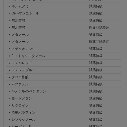
ホルムアミド
試薬特級
D(-)-マンニトール
試薬特級
無水酢酸
試薬特級
無水酢酸
医薬品試験用
メタノール
試薬特級
メタノール
医薬品試験用
メチルオレンジ
試薬特級
2-メトキシエタノール
試薬特級
メチルレッド
試薬特級
メチレンブルー
試薬特級
クロロ酢酸
試薬特級
2-ブタノン
試薬特級
4-メチル-2-ペンタノン
試薬特級
ヨードメタン
試薬特級
リグロイン
試薬特級
流動パラフィン
試薬特級
レソルシノール
試薬特級
ローダミンB
試薬特級