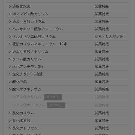
過酸化水素
試薬特級
過マンガン酸カリウム
試薬特級
過よう素酸カリウム
試薬特級
ペルオキソ二硫酸アンモニウム
試薬特級
ペルオキソ二硫酸カリウム
窒素・りん測定用
硫酸カリウムアルミニウム・12水
試薬特級
過よう素酸ナトリウム
試薬特級
クロム酸カリウム
試薬特級
塩化アンチモン(III)
試薬特級
塩化チタン(III)溶液
試薬特級
酸化亜鉛
試薬特級
酸化マグネシウム
試薬特級
シアン化カリウム
試薬特級
販売終了
シアン化ナトリウム
試薬特級
販売終了
臭化カリウム
試薬特級
臭化水素酸
試薬特級
臭化ナトリウム
試薬特級