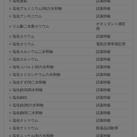
塩化亜鉛
試薬特級
塩化アルミニウム(III)六水和物
試薬特級
塩化アンモニウム
試薬特級
オキシダント測定
りん酸二水素カリウム
用
塩化カリウム
試薬特級
塩化カリウム
電気伝導率測定用
塩化カルシウム二水和物
試薬特級
塩化カルシウム
試薬特級
塩化コバルト(II)六水和物
試薬特級
塩化ストロンチウム六水和物
試薬特級
塩化すず(II)二水和物
試薬特級
塩化鉄(II)四水和物
試薬特級
塩化銅(I)
試薬特級
塩化鉄(III)六水和物
試薬特級
塩化銅(II)二水和物
試薬特級
塩化ナトリウム
試薬特級
塩化ナトリウム
医薬品試験用
塩化ニッケル(II)六水和物
試薬特級