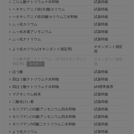
二りん酸ナトリウム十水和物
試薬特級
ヘキサシアニド鉄(Ⅲ)酸カリウム
試薬特級
ヘキサシアニド鉄(II)酸カリウム三水和物
試薬特級
ふっ化カリウム
試薬特級
ふっ化水素アンモニウム
試薬特級
ふっ化ナトリウム
試薬特級
オキシダント測定
よう化カリウム(オキシダント測定用)
用
りん酸水素二ナトリウム・12 水(オキシダント
オキシダント測定
測定用)
用
販売終了
ほう酸
試薬特級
四ほう酸ナトリウム十水和物
試薬特級
四ほう酸ナトリウム十水和物
pH標準液用
マグネシウム粉末
試薬特級
二酸化けい素
試薬特級
モリブデン(Ⅵ)酸アンモニウム四水和物
試薬特級
モリブデン(Ⅵ)酸アンモニウム四水和物
試薬特級
モリブデン(VI)酸二ナトリウム二水和物
試薬特級
よう化カリウム
試薬特級