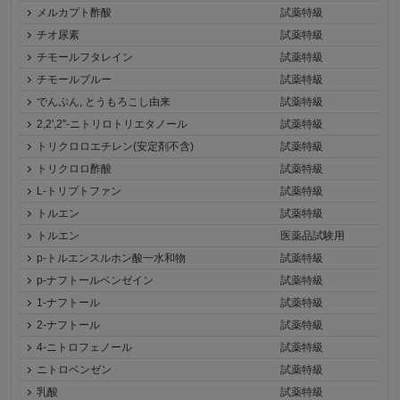
メルカプト酢酸
試薬特級
チオ尿素
試薬特級
チモールフタレイン
試薬特級
チモールブルー
試薬特級
でんぷん, とうもろこし由来
試薬特級
2,2',2''-ニトリロトリエタノール
試薬特級
トリクロロエチレン(安定剤不含)
試薬特級
トリクロロ酢酸
試薬特級
L-トリプトファン
試薬特級
トルエン
試薬特級
トルエン
医薬品試験用
p-トルエンスルホン酸一水和物
試薬特級
p-ナフトールベンゼイン
試薬特級
1-ナフトール
試薬特級
2-ナフトール
試薬特級
4-ニトロフェノール
試薬特級
ニトロベンゼン
試薬特級
乳酸
試薬特級