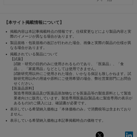
【本サイト掲載情報について】
掲載内容は本記事掲載時点の情報です。仕様変更などにより製品内容と実
際のイメージが異なる場合があります。
製品規格・包装規格の改訂が行われた場合、画像と実際の製品の仕様が異
なる場合があります。
掲載されている製品について
【試薬】
試験・研究の目的のみに使用されるものであり、「医薬品」、「食
品」、「家庭用品」などとしては使用できません。
試験研究用以外にご使用された場合、いかなる保証も致しかねます。試
験研究用以外の用途や原料にご使用希望の場合、弊社営業部門にお問合
せください。
【医薬品原料】
製造専用医薬品及び医薬品添加物などを医薬品等の製造原料として製造
業者向けに販売しています。製造専用医薬品(製品名に製造専用の表示が
あるもの)のご購入には、確認書が必要です。
表示している希望納入価格は「本体価格のみ」で消費税等は含まれており
ません。
表示している希望納入価格は本記事掲載時点の価格です。