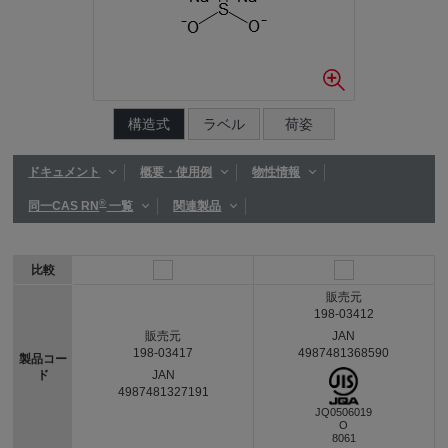
構造式
ラベル
荷姿
ドキュメント
概要・使用例
物性情報
®
同一CAS RN
一覧
関連製品
比較
販売元
198-03412
JAN
販売元
4987481368590
198-03417
製品コー
ド
JAN
4987481327191
JQ0506019
O
8061