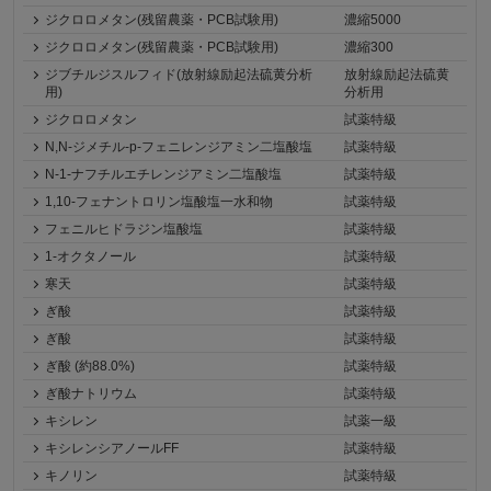
ジクロロメタン(残留農薬・PCB試験用)
濃縮5000
ジクロロメタン(残留農薬・PCB試験用)
濃縮300
ジブチルジスルフィド(放射線励起法硫黄分析
放射線励起法硫黄
用)
分析用
ジクロロメタン
試薬特級
N,N-ジメチル-p-フェニレンジアミン二塩酸塩
試薬特級
N-1-ナフチルエチレンジアミン二塩酸塩
試薬特級
1,10-フェナントロリン塩酸塩一水和物
試薬特級
フェニルヒドラジン塩酸塩
試薬特級
1-オクタノール
試薬特級
寒天
試薬特級
ぎ酸
試薬特級
ぎ酸
試薬特級
ぎ酸 (約88.0%)
試薬特級
ぎ酸ナトリウム
試薬特級
キシレン
試薬一級
キシレンシアノールFF
試薬特級
キノリン
試薬特級