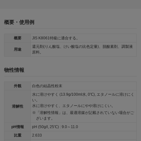
概要・使用例
概要
JIS K8061特級に適合する。
還元剤(りん酸塩、けい酸塩の比色定量)、脱酸素剤、調製液
用途
原料。
物性情報
外観
白色の結晶性粉末
水に溶けやすく (13.9g/100ml水, 0℃), エタノールに溶けにく
い。
水に溶けやすく、エタノールにやや溶けにくい。
溶解性
「溶解性情報」は、最適溶媒が記載されていない場合がご
ざいます。
pH情報
pH (50g/l, 25℃) : 9.0～11.0
比重
2.633