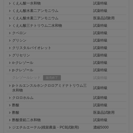
くえん酸一水和物
試薬特級
くえん酸水素二アンモニウム
試薬特級
くえん酸水素二アンモニウム
医薬品試験用
くえん酸三ナトリウム二水和物
試薬特級
クペロン
試薬特級
グリシン
試薬特級
クリスタルバイオレット
試薬特級
グリセリン
試薬特級
o-クレゾール
試薬特級
p-クレゾール
試薬特級
クレゾールレッド
試薬特級
販売終了
p-トルエンスルホンクロロアミドナトリウム三
試薬特級
水和物
クロロホルム
試薬特級
酢酸
試薬特級
酢酸
医薬品試験用
酢酸亜鉛二水和物
試薬特級
ジエチルエーテル(残留農薬・PCB試験用)
濃縮5000