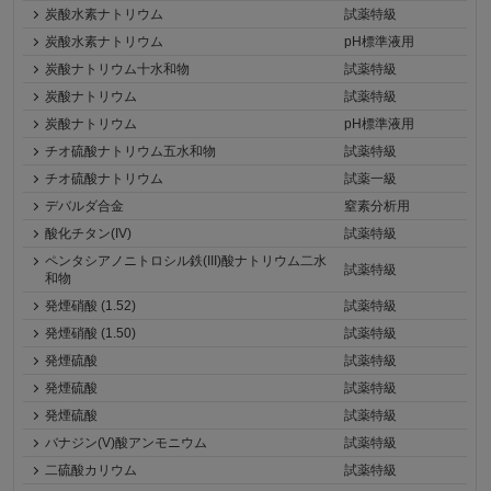
炭酸水素ナトリウム
試薬特級
炭酸水素ナトリウム
pH標準液用
炭酸ナトリウム十水和物
試薬特級
炭酸ナトリウム
試薬特級
炭酸ナトリウム
pH標準液用
チオ硫酸ナトリウム五水和物
試薬特級
チオ硫酸ナトリウム
試薬一級
デバルダ合金
窒素分析用
酸化チタン(IV)
試薬特級
ペンタシアノニトロシル鉄(III)酸ナトリウム二水
試薬特級
和物
発煙硝酸 (1.52)
試薬特級
発煙硝酸 (1.50)
試薬特級
発煙硫酸
試薬特級
発煙硫酸
試薬特級
発煙硫酸
試薬特級
バナジン(V)酸アンモニウム
試薬特級
二硫酸カリウム
試薬特級