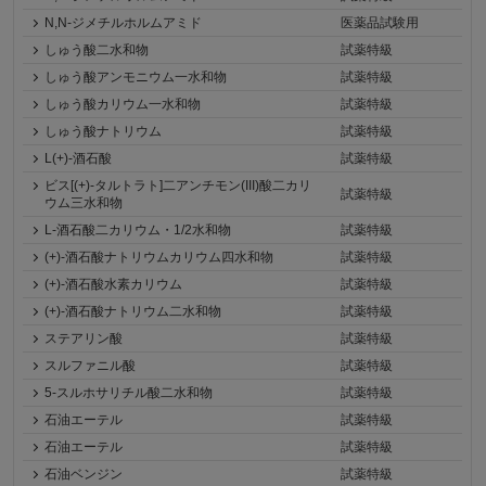
N,N-ジメチルホルムアミド
医薬品試験用
しゅう酸二水和物
試薬特級
しゅう酸アンモニウム一水和物
試薬特級
しゅう酸カリウム一水和物
試薬特級
しゅう酸ナトリウム
試薬特級
L(+)-酒石酸
試薬特級
ビス[(+)-タルトラト]二アンチモン(III)酸二カリ
試薬特級
ウム三水和物
L-酒石酸二カリウム・1/2水和物
試薬特級
(+)-酒石酸ナトリウムカリウム四水和物
試薬特級
(+)-酒石酸水素カリウム
試薬特級
(+)-酒石酸ナトリウム二水和物
試薬特級
ステアリン酸
試薬特級
スルファニル酸
試薬特級
5-スルホサリチル酸二水和物
試薬特級
石油エーテル
試薬特級
石油エーテル
試薬特級
石油ベンジン
試薬特級