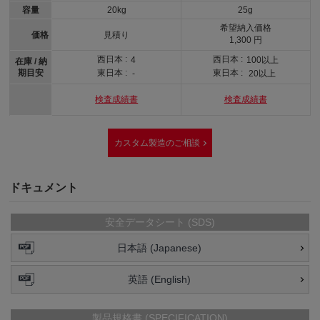
容量
20kg
25g
希望納入価格
価格
見積り
1,300 円
西日本 :
西日本 :
4
100以上
在庫 / 納
期目安
東日本 :
東日本 :
-
20以上
検査成績書
検査成績書
カスタム製造のご相談
ドキュメント
安全データシート (SDS)
日本語 (Japanese)
英語 (English)
製品規格書 (SPECIFICATION)