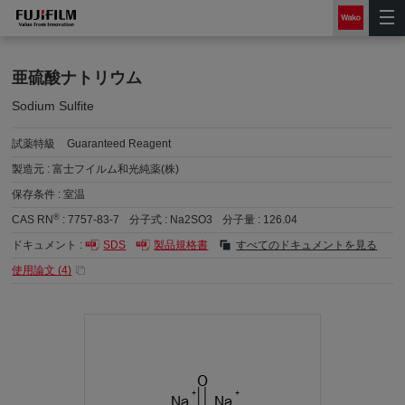
亜硫酸ナトリウム
Sodium Sulfite
試薬特級
Guaranteed Reagent
製造元 :
富士フイルム和光純薬(株)
保存条件 :
室温
®
CAS RN
:
7757-83-7
分子式 :
Na2SO3
分子量 :
126.04
ドキュメント :
SDS
製品規格書
すべてのドキュメントを見る
使用論文 (
4
)