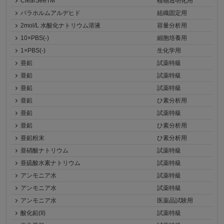
ClearSeeTM
植物透明化用
パラホルムアルデヒド
組織固定用
2mol/L 水酸化ナトリウム溶液
容量分析用
10×PBS(-)
細胞培養用
1×PBS(-)
生化学用
亜鉛
試薬特級
亜鉛
試薬特級
亜鉛
試薬特級
亜鉛
ひ素分析用
亜鉛
試薬特級
亜鉛
ひ素分析用
亜鉛粉末
ひ素分析用
亜硝酸ナトリウム
試薬特級
亜硫酸水素ナトリウム
試薬特級
アンモニア水
試薬特級
アンモニア水
試薬特級
アンモニア水
医薬品試験用
酸化鉛(II)
試薬特級