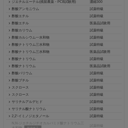
ジエチルエーテル(残留農薬・PCB試験用)
濃縮300
酢酸アンモニウム
試薬特級
酢酸エチル
試薬特級
酢酸エチル
医薬品試験用
酢酸カリウム
試薬特級
酢酸カルシウム一水和物
試薬特級
酢酸ナトリウム三水和物
試薬特級
酢酸ナトリウム三水和物
医薬品試験用
酢酸ナトリウム
試薬特級
酢酸ナトリウム
医薬品試験用
酢酸バリウム
試薬特級
酢酸ブチル
試薬特級
スクロース
試薬特級
スクロース
試薬特級
サリチルアルデヒド
試薬特級
サリチル酸ナトリウム
試薬特級
2,2'-イミノジエタノール
試薬特級
N,N-ジエチルジチオカルバミド酸ナトリウム三
試薬特級
水和物
販売終了