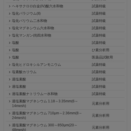
ヘキサクロロ白金(IV)酸六水和物
試薬特級
塩化パラジウム(II)
試薬特級
塩化バリウム二水和物
試薬特級
塩化マグネシウム六水和物
試薬特級
塩化マンガン(II)四水和物
試薬特級
塩酸
試薬特級
塩酸
ひ素分析用
塩酸
医薬品試験用
塩化ヒドロキシルアンモニウム
試薬特級
塩素酸カリウム
試薬特級
過塩素酸
試薬特級
過塩素酸
試薬特級
過塩素酸ナトリウム一水和物
試薬特級
過塩素酸マグネシウム 1.18～3.35mm(6～
元素分析用
14mesh)
過塩素酸マグネシウム 710μm～2.36mm(8～
元素分析用
24mesh)
過塩素酸マグネシウム 300～850μm(20～
元素分析用
48mesh)