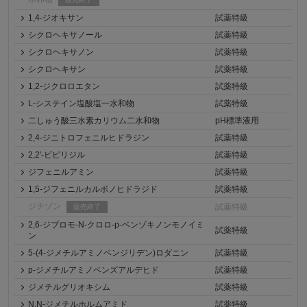
1,4-ジオキサン
試薬特級
シクロヘキサノール
試薬特級
シクロヘキサノン
試薬特級
シクロヘキサン
試薬特級
1,2-ジクロロエタン
試薬特級
L-システイン塩酸塩一水和物
試薬特級
二しゅう酸三水素カリウム二水和物
pH標準液用
2,4-ジニトロフェニルヒドラジン
試薬特級
2,2'-ビピリジル
試薬特級
ジフェニルアミン
試薬特級
1,5-ジフェニルカルボノヒドラジド
試薬特級
ジチゾン
試薬特級
販売終了
2,6-ジブロモ-N-クロロ-p-ベンゾキノンモノイミ
試薬特級
ン
5-(4-ジメチルアミノベンジリデン)ロダニン
試薬特級
p-ジメチルアミノベンズアルデヒド
試薬特級
ジメチルグリオキシム
試薬特級
N,N-ジメチルホルムアミド
試薬特級