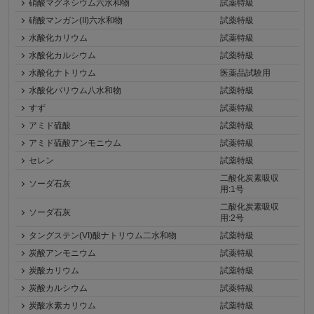
硝酸マグネシウム六水和物
試薬特級
硝酸マンガン(II)六水和物
試薬特級
水酸化カリウム
試薬特級
水酸化カルシウム
試薬特級
水酸化ナトリウム
医薬品試験用
水酸化バリウム八水和物
試薬特級
すず
試薬特級
アミド硫酸
試薬特級
アミド硫酸アンモニウム
試薬特級
セレン
試薬特級
二酸化炭素吸収
ソーダ石灰
用:1号
二酸化炭素吸収
ソーダ石灰
用:2号
タングステン(VI)酸ナトリウム二水和物
試薬特級
炭酸アンモニウム
試薬特級
炭酸カリウム
試薬特級
炭酸カルシウム
試薬特級
炭酸水素カリウム
試薬特級