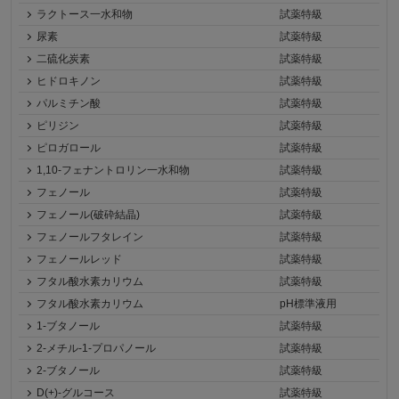
ラクトース一水和物
試薬特級
尿素
試薬特級
二硫化炭素
試薬特級
ヒドロキノン
試薬特級
パルミチン酸
試薬特級
ピリジン
試薬特級
ピロガロール
試薬特級
1,10-フェナントロリン一水和物
試薬特級
フェノール
試薬特級
フェノール(破砕結晶)
試薬特級
フェノールフタレイン
試薬特級
フェノールレッド
試薬特級
フタル酸水素カリウム
試薬特級
フタル酸水素カリウム
pH標準液用
1-ブタノール
試薬特級
2-メチル-1-プロパノール
試薬特級
2-ブタノール
試薬特級
D(+)-グルコース
試薬特級