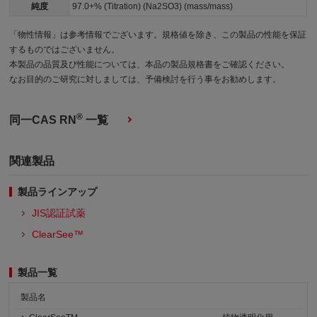
純度
97.0+% (Titration) (Na2SO3) (mass/mass)
「物性情報」は参考情報でございます。規格値を除き、この製品の性能を保証
するものではございません。
本製品の品質及び性能については、本品の製品規格書をご確認ください。
なお目的のご研究に対しましては、予備検討を行う事をお勧めします。
®
同一CAS RN
一覧
関連製品
製品ラインアップ
JIS認証試薬
ClearSee™
製品一覧
製品名