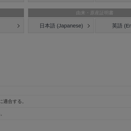
由来・原産証明書
日本語 (Japanese)
英語 (En
特級に適合する。
料。
。