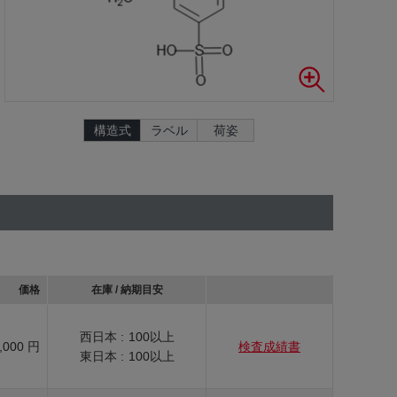
構造式
ラベル
荷姿
価格
在庫 / 納期目安
西日本 :
100以上
,000 円
検査成績書
東日本 :
100以上