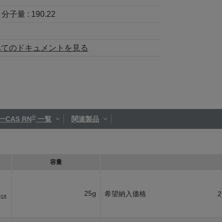
分子量 :
190.22
べてのドキュメントを見る
®
一CAS RN
一覧
関連製品
容量
25g
希望納入価格
2
018