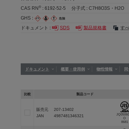
®
CAS RN
:
6192-52-5
分子式 :
C7H8O3S・H2O
GHS :
ドキュメント :
SDS
製品規格書
す
ドキュメント
概要・使用例
物性情報
同
比較
製品コード
販売元
207-13402
JQ0506
JAN
4987481346321
O
8681