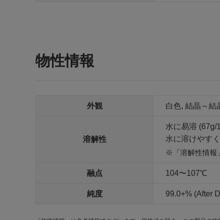
物性情報
外観
白色, 結晶～
水に易溶 (67g
水に溶けやすく
溶解性
「溶解性情報
融点
104〜107℃
純度
99.0+% (After D