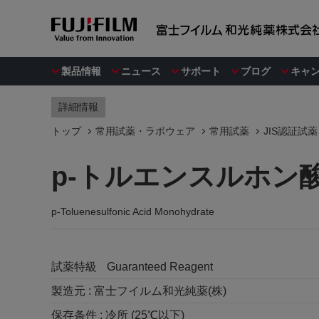
製品情報
ニュース
サポート
ブログ
キャ
詳細情報
トップ
常用試薬・ラボウェア
常用試薬
JIS認証試薬
p-トルエンスルホン
p-Toluenesulfonic Acid Monohydrate
試薬特級
Guaranteed Reagent
製造元 :
富士フイルム和光純薬(株)
保存条件 :
冷所 (25℃以下)