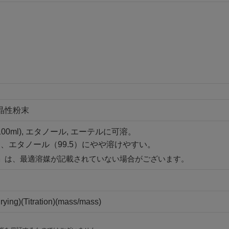
結晶性粉末
/100ml), エタノール, エーテルに可溶。
、エタノール（99.5）にやや溶けやすい。
」は、最適溶媒が記載されていない場合がございます。
rying)(Titration)(mass/mass)