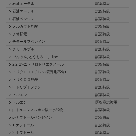
石油エーテル
試薬特級
石油エーテル
試薬特級
石油ベンジン
試薬特級
メルカプト酢酸
試薬特級
チオ尿素
試薬特級
チモールフタレイン
試薬特級
チモールブルー
試薬特級
でんぷん, とうもろこし由来
試薬特級
2,2',2''-ニトリロトリエタノール
試薬特級
トリクロロエチレン(安定剤不含)
試薬特級
トリクロロ酢酸
試薬特級
L-トリプトファン
試薬特級
トルエン
試薬特級
トルエン
医薬品試験用
p-トルエンスルホン酸一水和物
試薬特級
p-ナフトールベンゼイン
試薬特級
1-ナフトール
試薬特級
2-ナフトール
試薬特級