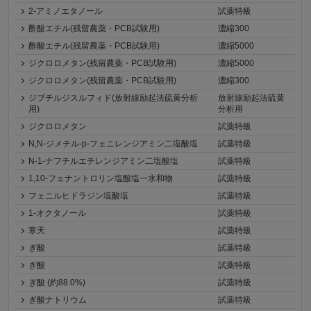
2-アミノエタノール
試薬特級
酢酸エチル(残留農薬・PCB試験用)
濃縮300
酢酸エチル(残留農薬・PCB試験用)
濃縮5000
ジクロロメタン(残留農薬・PCB試験用)
濃縮5000
ジクロロメタン(残留農薬・PCB試験用)
濃縮300
ジブチルジスルフィド(放射線励起法硫黄分析
放射線励起法硫黄
用)
分析用
ジクロロメタン
試薬特級
N,N-ジメチル-p-フェニレンジアミン二塩酸塩
試薬特級
N-1-ナフチルエチレンジアミン二塩酸塩
試薬特級
1,10-フェナントロリン塩酸塩一水和物
試薬特級
フェニルヒドラジン塩酸塩
試薬特級
1-オクタノール
試薬特級
寒天
試薬特級
ぎ酸
試薬特級
ぎ酸
試薬特級
ぎ酸 (約88.0%)
試薬特級
ぎ酸ナトリウム
試薬特級