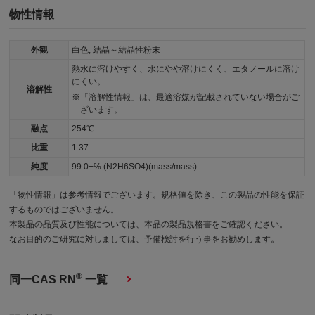
物性情報
外観
白色, 結晶～結晶性粉末
熱水に溶けやすく、水にやや溶けにくく、エタノールに溶け
にくい。
溶解性
「溶解性情報」は、最適溶媒が記載されていない場合がご
ざいます。
融点
254℃
比重
1.37
純度
99.0+% (N2H6SO4)(mass/mass)
「物性情報」は参考情報でございます。規格値を除き、この製品の性能を保証
するものではございません。
本製品の品質及び性能については、本品の製品規格書をご確認ください。
なお目的のご研究に対しましては、予備検討を行う事をお勧めします。
®
同一CAS RN
一覧