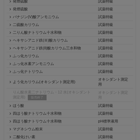
発煙硫酸
試薬特級
発煙硫酸
試薬特級
バナジン(V)酸アンモニウム
試薬特級
二硫酸カリウム
試薬特級
二りん酸ナトリウム十水和物
試薬特級
ヘキサシアニド鉄(Ⅲ)酸カリウム
試薬特級
ヘキサシアニド鉄(II)酸カリウム三水和物
試薬特級
ふっ化カリウム
試薬特級
ふっ化水素アンモニウム
試薬特級
ふっ化ナトリウム
試薬特級
オキシダント測定
よう化カリウム(オキシダント測定用)
用
りん酸水素二ナトリウム・12 水(オキシダント
オキシダント測定
測定用)
用
販売終了
ほう酸
試薬特級
四ほう酸ナトリウム十水和物
試薬特級
四ほう酸ナトリウム十水和物
pH標準液用
マグネシウム粉末
試薬特級
二酸化けい素
試薬特級