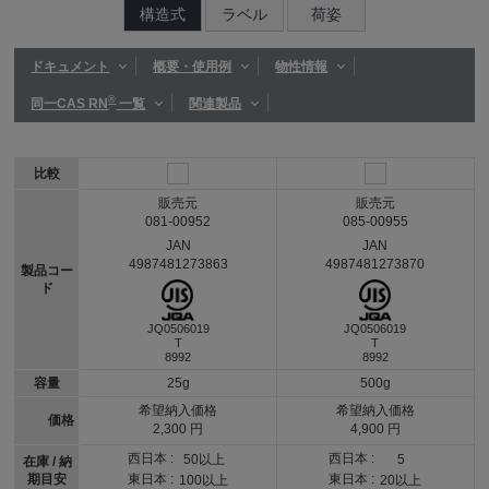
構造式
ラベル
荷姿
ドキュメント
概要・使用例
物性情報
®
同一CAS RN
一覧
関連製品
比較
販売元
販売元
081-00952
085-00955
JAN
JAN
4987481273863
4987481273870
製品コー
ド
JQ0506019
JQ0506019
T
T
8992
8992
容量
25g
500g
希望納入価格
希望納入価格
価格
2,300 円
4,900 円
西日本 :
西日本 :
50以上
5
在庫 / 納
期目安
東日本 :
東日本 :
100以上
20以上