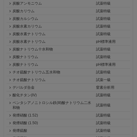
炭酸アンモニウム
試薬特級
炭酸カリウム
試薬特級
炭酸カルシウム
試薬特級
炭酸水素カリウム
試薬特級
炭酸水素ナトリウム
試薬特級
炭酸水素ナトリウム
pH標準液用
炭酸ナトリウム十水和物
試薬特級
炭酸ナトリウム
試薬特級
炭酸ナトリウム
pH標準液用
チオ硫酸ナトリウム五水和物
試薬特級
チオ硫酸ナトリウム
試薬一級
デバルダ合金
窒素分析用
酸化チタン(IV)
試薬特級
ペンタシアノニトロシル鉄(III)酸ナトリウム二水
試薬特級
和物
発煙硝酸 (1.52)
試薬特級
発煙硝酸 (1.50)
試薬特級
発煙硫酸
試薬特級