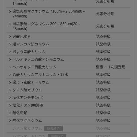
元素分析用
14mesh)
過塩素酸マグネシウム 710μm～2.36mm(8～
元素分析用
24mesh)
過塩素酸マグネシウム 300～850μm(20～
元素分析用
48mesh)
過酸化水素
試薬特級
過マンガン酸カリウム
試薬特級
過よう素酸カリウム
試薬特級
ペルオキソ二硫酸アンモニウム
試薬特級
ペルオキソ二硫酸カリウム
窒素・りん測定用
硫酸カリウムアルミニウム・12水
試薬特級
過よう素酸ナトリウム
試薬特級
クロム酸カリウム
試薬特級
塩化アンチモン(III)
試薬特級
塩化チタン(III)溶液
試薬特級
酸化亜鉛
試薬特級
酸化マグネシウム
試薬特級
シアン化カリウム
試薬特級
販売終了
シアン化ナトリウム
試薬特級
販売終了