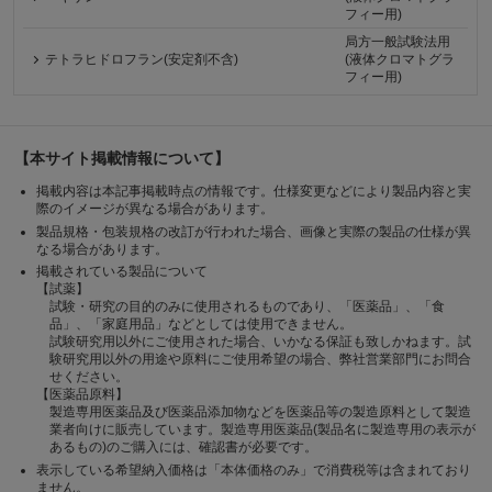
フィー用)
局方一般試験法用
テトラヒドロフラン(安定剤不含)
(液体クロマトグラ
フィー用)
【本サイト掲載情報について】
掲載内容は本記事掲載時点の情報です。仕様変更などにより製品内容と実
際のイメージが異なる場合があります。
製品規格・包装規格の改訂が行われた場合、画像と実際の製品の仕様が異
なる場合があります。
掲載されている製品について
【試薬】
試験・研究の目的のみに使用されるものであり、「医薬品」、「食
品」、「家庭用品」などとしては使用できません。
試験研究用以外にご使用された場合、いかなる保証も致しかねます。試
験研究用以外の用途や原料にご使用希望の場合、弊社営業部門にお問合
せください。
【医薬品原料】
製造専用医薬品及び医薬品添加物などを医薬品等の製造原料として製造
業者向けに販売しています。製造専用医薬品(製品名に製造専用の表示が
あるもの)のご購入には、確認書が必要です。
表示している希望納入価格は「本体価格のみ」で消費税等は含まれており
ません。