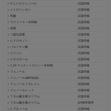
4-ニトロフェノール
試薬特級
ニトロベンゼン
試薬特級
乳酸
試薬特級
ラクトース一水和物
試薬特級
尿素
試薬特級
二硫化炭素
試薬特級
ヒドロキノン
試薬特級
パルミチン酸
試薬特級
ピリジン
試薬特級
ピロガロール
試薬特級
1,10-フェナントロリン一水和物
試薬特級
フェノール
試薬特級
フェノール(破砕結晶)
試薬特級
フェノールフタレイン
試薬特級
フェノールレッド
試薬特級
フタル酸水素カリウム
試薬特級
フタル酸水素カリウム
pH標準液用
1-ブタノール
試薬特級