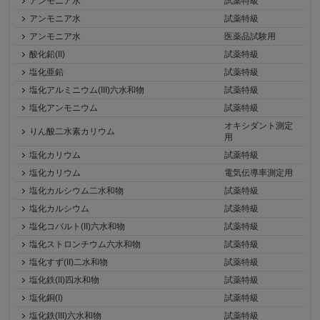
アンモニア水
試薬特級
アンモニア水
試薬特級
アンモニア水
医薬品試験用
酸化鉛(II)
試薬特級
塩化亜鉛
試薬特級
塩化アルミニウム(III)六水和物
試薬特級
塩化アンモニウム
試薬特級
オキシダント測定
りん酸二水素カリウム
用
塩化カリウム
試薬特級
塩化カリウム
電気伝導率測定用
塩化カルシウム二水和物
試薬特級
塩化カルシウム
試薬特級
塩化コバルト(II)六水和物
試薬特級
塩化ストロンチウム六水和物
試薬特級
塩化すず(II)二水和物
試薬特級
塩化鉄(II)四水和物
試薬特級
塩化銅(I)
試薬特級
塩化鉄(III)六水和物
試薬特級