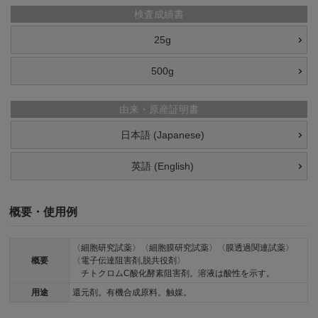
検査成績書
25g
500g
由来・原産証明書
日本語 (Japanese)
英語 (English)
概要・使用例
〈細胞研究試薬〉〈細胞膜研究試薬〉〈膜透過関連試薬〉
概要
〈電子伝達阻害剤,脱共役剤〉
チトクロムC酸化酵素阻害剤。溶液は酸性を示す。
用途
還元剤。有機合成原料。触媒。