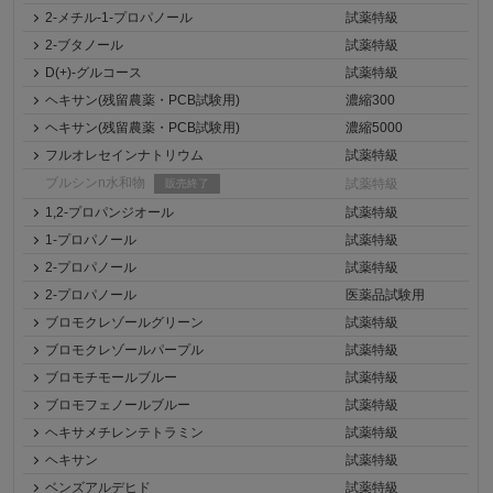
2-メチル-1-プロパノール
試薬特級
2-ブタノール
試薬特級
D(+)-グルコース
試薬特級
ヘキサン(残留農薬・PCB試験用)
濃縮300
ヘキサン(残留農薬・PCB試験用)
濃縮5000
フルオレセインナトリウム
試薬特級
ブルシンn水和物
試薬特級
販売終了
1,2-プロパンジオール
試薬特級
1-プロパノール
試薬特級
2-プロパノール
試薬特級
2-プロパノール
医薬品試験用
ブロモクレゾールグリーン
試薬特級
ブロモクレゾールパープル
試薬特級
ブロモチモールブルー
試薬特級
ブロモフェノールブルー
試薬特級
ヘキサメチレンテトラミン
試薬特級
ヘキサン
試薬特級
ベンズアルデヒド
試薬特級