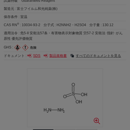
試薬特級
Guaranteed Reagent
製造元 :
富士フイルム和光純薬(株)
保存条件 :
室温
®
CAS RN
:
10034-93-2
分子式 :
H2NNH2・H2SO4
分子量 :
130.12
適用法令 :
危5-II 安衛法57条・有害物表示対象物質 労57-2 安衛法･指針･がん
原性 優先評価物質
GHS :
ドキュメント :
SDS
製品規格書
すべてのドキュメントを見る