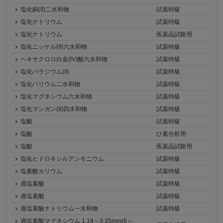
塩化銅(II)二水和物
試薬特級
塩化ナトリウム
試薬特級
塩化ナトリウム
医薬品試験用
塩化ニッケル(II)六水和物
試薬特級
ヘキサクロロ白金(IV)酸六水和物
試薬特級
塩化パラジウム(II)
試薬特級
塩化バリウム二水和物
試薬特級
塩化マグネシウム六水和物
試薬特級
塩化マンガン(II)四水和物
試薬特級
塩酸
試薬特級
塩酸
ひ素分析用
塩酸
医薬品試験用
塩化ヒドロキシルアンモニウム
試薬特級
塩素酸カリウム
試薬特級
過塩素酸
試薬特級
過塩素酸
試薬特級
過塩素酸ナトリウム一水和物
試薬特級
過塩素酸マグネシウム 1.18～3.35mm(6～