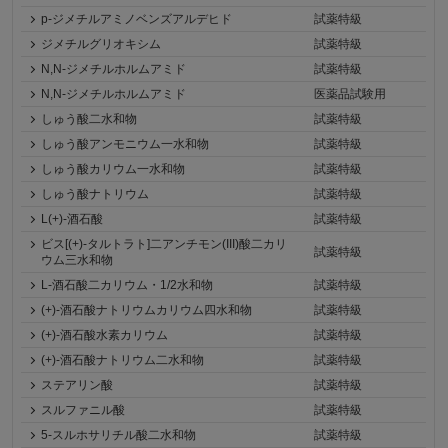
p-ジメチルアミノベンズアルデヒド
試薬特級
ジメチルグリオキシム
試薬特級
N,N-ジメチルホルムアミド
試薬特級
N,N-ジメチルホルムアミド
医薬品試験用
しゅう酸二水和物
試薬特級
しゅう酸アンモニウム一水和物
試薬特級
しゅう酸カリウム一水和物
試薬特級
しゅう酸ナトリウム
試薬特級
L(+)-酒石酸
試薬特級
ビス[(+)-タルトラト]二アンチモン(III)酸二カリ
試薬特級
ウム三水和物
L-酒石酸二カリウム・1/2水和物
試薬特級
(+)-酒石酸ナトリウムカリウム四水和物
試薬特級
(+)-酒石酸水素カリウム
試薬特級
(+)-酒石酸ナトリウム二水和物
試薬特級
ステアリン酸
試薬特級
スルファニル酸
試薬特級
5-スルホサリチル酸二水和物
試薬特級