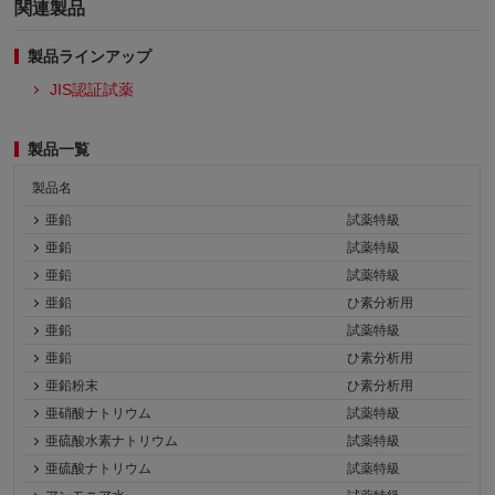
関連製品
製品ラインアップ
JIS認証試薬
製品一覧
製品名
亜鉛
試薬特級
亜鉛
試薬特級
亜鉛
試薬特級
亜鉛
ひ素分析用
亜鉛
試薬特級
亜鉛
ひ素分析用
亜鉛粉末
ひ素分析用
亜硝酸ナトリウム
試薬特級
亜硫酸水素ナトリウム
試薬特級
亜硫酸ナトリウム
試薬特級