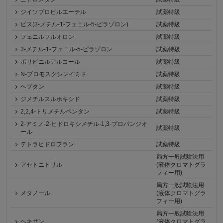
ジイソプロピルエーテル
試薬特級
ビス(3-メチル-1-フェニル-5-ピラゾロン)
試薬特級
フェニルフルオロン
試薬特級
3-メチル-1-フェニル-5-ピラゾロン
試薬特級
ポリビニルアルコール
試薬特級
N-ブロモスクシンイミド
試薬特級
ヘプタン
試薬特級
ジメチルスルホキシド
試薬特級
2,2,4-トリメチルペンタン
試薬特級
2-アミノ-2-ヒドロキシメチル-1,3-プロパンジオ
試薬特級
ール
テトラヒドロフラン
試薬特級
局方一般試験法用
アセトニトリル
(液体クロマトグラ
フィー用)
局方一般試験法用
メタノール
(液体クロマトグラ
フィー用)
局方一般試験法用
ヘキサン
(液体クロマトグラ