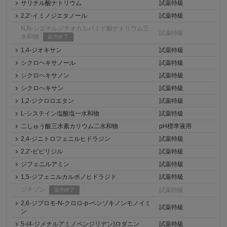
サリチル酸ナトリウム
試薬特級
2,2'-イミノジエタノール
試薬特級
N,N-ジエチルジチオカルバミド酸ナトリウム三
試薬特級
水和物
販売終了
1,4-ジオキサン
試薬特級
シクロヘキサノール
試薬特級
シクロヘキサノン
試薬特級
シクロヘキサン
試薬特級
1,2-ジクロロエタン
試薬特級
L-システイン塩酸塩一水和物
試薬特級
二しゅう酸三水素カリウム二水和物
pH標準液用
2,4-ジニトロフェニルヒドラジン
試薬特級
2,2'-ビピリジル
試薬特級
ジフェニルアミン
試薬特級
1,5-ジフェニルカルボノヒドラジド
試薬特級
ジチゾン
試薬特級
販売終了
2,6-ジブロモ-N-クロロ-p-ベンゾキノンモノイミ
試薬特級
ン
5-(4-ジメチルアミノベンジリデン)ロダニン
試薬特級