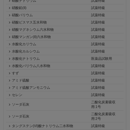
硝酸ナトリウム
試薬特級
硝酸鉛(II)
試薬特級
硝酸バリウム
試薬特級
硝酸ビスマス五水和物
試薬特級
硝酸マグネシウム六水和物
試薬特級
硝酸マンガン(II)六水和物
試薬特級
水酸化カリウム
試薬特級
水酸化カルシウム
試薬特級
水酸化ナトリウム
医薬品試験用
水酸化バリウム八水和物
試薬特級
すず
試薬特級
アミド硫酸
試薬特級
アミド硫酸アンモニウム
試薬特級
セレン
試薬特級
二酸化炭素吸収
ソーダ石灰
用:1号
二酸化炭素吸収
ソーダ石灰
用:2号
タングステン(VI)酸ナトリウム二水和物
試薬特級