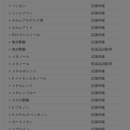
ベンゼン
試薬特級
ニンヒドリン
試薬特級
ホルムアルデヒド液
試薬特級
ホルムアミド
試薬特級
D(-)-マンニトール
試薬特級
無水酢酸
試薬特級
無水酢酸
医薬品試験用
メタノール
試薬特級
メタノール
医薬品試験用
メチルオレンジ
試薬特級
2-メトキシエタノール
試薬特級
メチルレッド
試薬特級
メチレンブルー
試薬特級
クロロ酢酸
試薬特級
2-ブタノン
試薬特級
4-メチル-2-ペンタノン
試薬特級
ヨードメタン
試薬特級
リグロイン
試薬特級