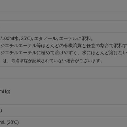
体
g/100ml水, 25℃), エタノール, エーテルに混和。
びジエチルエーテル等ほとんどの有機溶媒と任意の割合で混和
びジエチルエーテルに極めて溶けやすく、水にほとんど溶けな
」は、最適溶媒が記載されていない場合がございます。
mmHg)
)
mL (20℃)