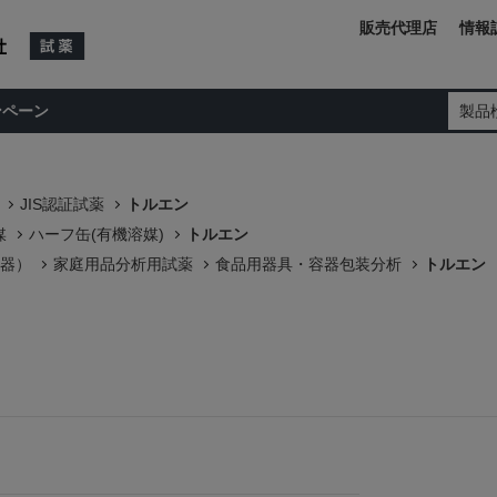
販売代理店
情報
ンペーン
製品
JIS認証試薬
トルエン
媒
ハーフ缶(有機溶媒)
トルエン
器）
家庭用品分析用試薬
食品用器具・容器包装分析
トルエン