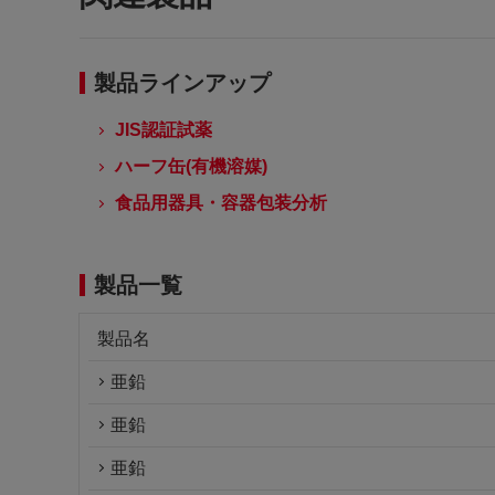
製品ラインアップ
JIS認証試薬
ハーフ缶(有機溶媒)
食品用器具・容器包装分析
製品一覧
製品名
亜鉛
亜鉛
亜鉛