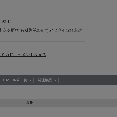
:
92.14
麻薬原料 有機則第2種 労57-2 危4-1(非水溶
べてのドキュメントを見る
®
一CAS RN
一覧
関連製品
容量