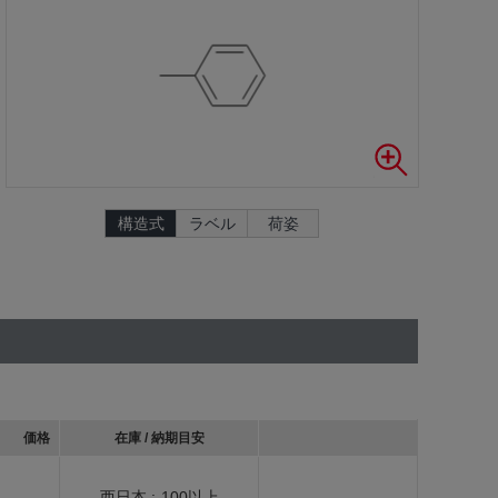
構造式
ラベル
荷姿
価格
在庫 / 納期目安
西日本 :
100以上