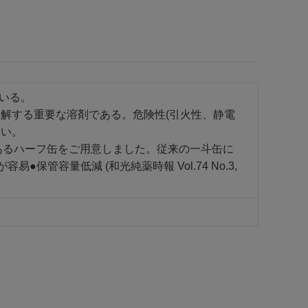
ている。
解する重要な溶剤である。危険性(引火性、静電
きい。
あるハーフ缶をご用意しました。従来の一斗缶に
管容量低減 (和光純薬時報 Vol.74 No.3,