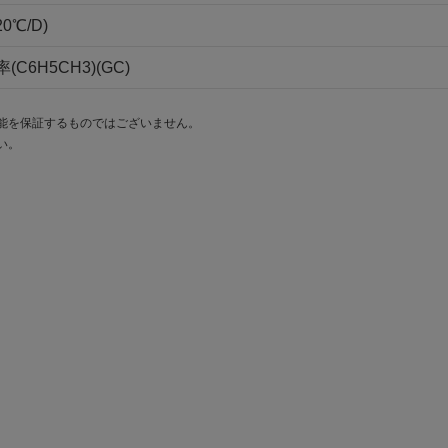
20℃/D)
(C6H5CH3)(GC)
能を保証するものではございません。
い。
。