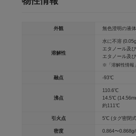
物性情報
外観
無色澄明の液
水に不溶 (0.05
エタノール及
溶解性
エタノール及
「溶解性情報
融点
-93℃
110.6℃
沸点
14.5℃ (14.56
約111℃
引火点
5℃ (タグ密閉式
密度
0.864〜0.868g/