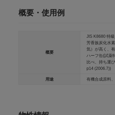
概要・使用例
JIS K868
芳香族炭化水素
気）が高く、
概要
ハーフ缶(試薬
比べ、持ち運びが
p14 (2006.7))
用途
有機合成原料