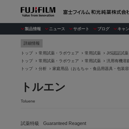
製品情報
ニュース
サポート
ブログ
キャ
詳細情報
トップ
常用試薬・ラボウェア
常用試薬
JIS認証試薬
トップ
常用試薬・ラボウェア
常用試薬
汎用有機溶
トップ
分析
家庭用品（おもちゃ・食品用器具・包装容
トルエン
Toluene
試薬特級
Guaranteed Reagent