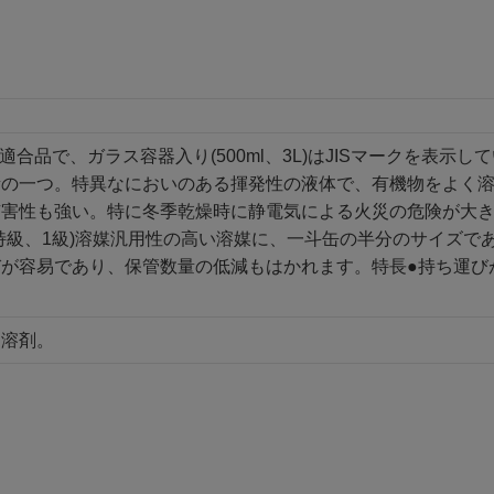
0 特級適合品で、ガラス容器入り(500ml、3L)はJISマークを表示し
の一つ。特異なにおいのある揮発性の液体で、有機物をよく溶
有害性も強い。特に冬季乾燥時に静電気による火災の危険が大
特級、1級)溶媒汎用性の高い溶媒に、一斗缶の半分のサイズで
容易であり、保管数量の低減もはかれます。特長●持ち運びが容易●保
、溶剤。