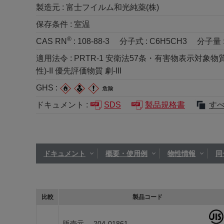
製造元 :
富士フイルム和光純薬(株)
保存条件 :
室温
®
CAS RN
:
108-88-3
分子式 :
C6H5CH3
分子量 
適用法令 :
PRTR-1 安衛法57条・有害物表示対象物質 
性)-II 優先評価物質 劇-III
GHS :
ドキュメント :
SDS
製品規格書
す
ドキュメント
概要・使用例
物性情報
同
比較
製品コード
販売元
204-01861