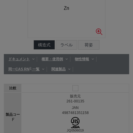
構造式
ラベル
荷姿
ドキュメント
概要・使用例
物性情報
®
同一CAS RN
一覧
関連製品
比較
販売元
261-00135
JAN
4987481351158
製品コー
ド
JQ0506019