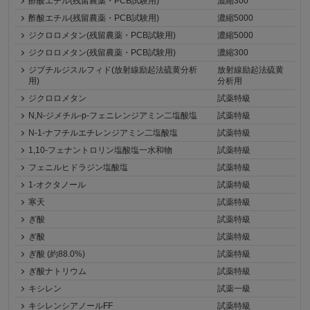
酢酸エチル(残留農薬・PCB試験用)
濃縮300
酢酸エチル(残留農薬・PCB試験用)
濃縮5000
ジクロロメタン(残留農薬・PCB試験用)
濃縮5000
ジクロロメタン(残留農薬・PCB試験用)
濃縮300
ジブチルジスルフィド(放射線励起法硫黄分析
放射線励起法硫黄
用)
分析用
ジクロロメタン
試薬特級
N,N-ジメチル-p-フェニレンジアミン二塩酸塩
試薬特級
N-1-ナフチルエチレンジアミン二塩酸塩
試薬特級
1,10-フェナントロリン塩酸塩一水和物
試薬特級
フェニルヒドラジン塩酸塩
試薬特級
1-オクタノール
試薬特級
寒天
試薬特級
ぎ酸
試薬特級
ぎ酸
試薬特級
ぎ酸 (約88.0%)
試薬特級
ぎ酸ナトリウム
試薬特級
キシレン
試薬一級
キシレンシアノールFF
試薬特級