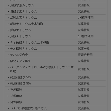
炭酸水素カリウム
試薬特級
炭酸水素ナトリウム
試薬特級
炭酸水素ナトリウム
pH標準液用
炭酸ナトリウム十水和物
試薬特級
炭酸ナトリウム
試薬特級
炭酸ナトリウム
pH標準液用
チオ硫酸ナトリウム五水和物
試薬特級
チオ硫酸ナトリウム
試薬一級
デバルダ合金
窒素分析用
酸化チタン(IV)
試薬特級
ペンタシアノニトロシル鉄(III)酸ナトリウム二水
試薬特級
和物
発煙硝酸 (1.52)
試薬特級
発煙硝酸 (1.50)
試薬特級
発煙硫酸
試薬特級
発煙硫酸
試薬特級
発煙硫酸
試薬特級
バナジン(V)酸アンモニウム
試薬特級