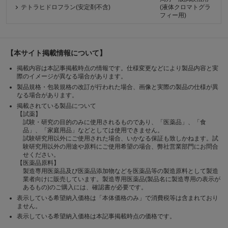
テトラヒドロフラン(安定剤不含)
(液体クロマトグラ
フィー用)
【本サイト掲載情報について】
掲載内容は本記事掲載時点の情報です。仕様変更などにより製品内容と実
際のイメージが異なる場合があります。
製品規格・包装規格の改訂が行われた場合、画像と実際の製品の仕様が異
なる場合があります。
掲載されている製品について
【試薬】
試験・研究の目的のみに使用されるものであり、「医薬品」、「食
品」、「家庭用品」などとしては使用できません。
試験研究用以外にご使用された場合、いかなる保証も致しかねます。試
験研究用以外の用途や原料にご使用希望の場合、弊社営業部門にお問合
せください。
【医薬品原料】
製造専用医薬品及び医薬品添加物などを医薬品等の製造原料として製造
業者向けに販売しています。製造専用医薬品(製品名に製造専用の表示が
あるもの)のご購入には、確認書が必要です。
表示している希望納入価格は「本体価格のみ」で消費税等は含まれており
ません。
表示している希望納入価格は本記事掲載時点の価格です。