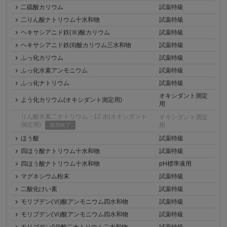
二硫酸カリウム
試薬特級
二りん酸ナトリウム十水和物
試薬特級
ヘキサシアニド鉄(Ⅲ)酸カリウム
試薬特級
ヘキサシアニド鉄(II)酸カリウム三水和物
試薬特級
ふっ化カリウム
試薬特級
ふっ化水素アンモニウム
試薬特級
ふっ化ナトリウム
試薬特級
オキシダント測定
よう化カリウム(オキシダント測定用)
用
りん酸水素二ナトリウム・12 水(オキシダント
オキシダント測定
測定用)
用
販売終了
ほう酸
試薬特級
四ほう酸ナトリウム十水和物
試薬特級
四ほう酸ナトリウム十水和物
pH標準液用
マグネシウム粉末
試薬特級
二酸化けい素
試薬特級
モリブデン(Ⅵ)酸アンモニウム四水和物
試薬特級
モリブデン(Ⅵ)酸アンモニウム四水和物
試薬特級