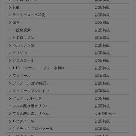
乳酸
試薬特級
ラクトース一水和物
試薬特級
尿素
試薬特級
二硫化炭素
試薬特級
ヒドロキノン
試薬特級
パルミチン酸
試薬特級
ピリジン
試薬特級
ピロガロール
試薬特級
1,10-フェナントロリン一水和物
試薬特級
フェノール
試薬特級
フェノール(破砕結晶)
試薬特級
フェノールフタレイン
試薬特級
フェノールレッド
試薬特級
フタル酸水素カリウム
試薬特級
フタル酸水素カリウム
pH標準液用
1-ブタノール
試薬特級
2-メチル-1-プロパノール
試薬特級