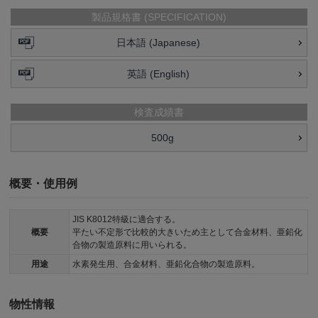
製品規格書 (SPECIFICATION)
日本語 (Japanese)
英語 (English)
検査成績書
500g
概要・使用例
JIS K8012特級に適合する。
概要
平たい不定形で比較的大きいため主として合金材料、亜鉛化
合物の製造原料に用いられる。
用途
水素発生用、合金材料、亜鉛化合物の製造原料。
物性情報