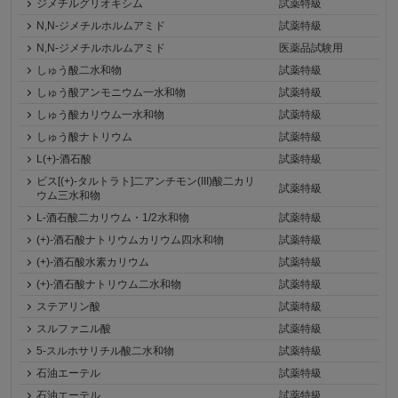
ジメチルグリオキシム
試薬特級
N,N-ジメチルホルムアミド
試薬特級
N,N-ジメチルホルムアミド
医薬品試験用
しゅう酸二水和物
試薬特級
しゅう酸アンモニウム一水和物
試薬特級
しゅう酸カリウム一水和物
試薬特級
しゅう酸ナトリウム
試薬特級
L(+)-酒石酸
試薬特級
ビス[(+)-タルトラト]二アンチモン(III)酸二カリ
試薬特級
ウム三水和物
L-酒石酸二カリウム・1/2水和物
試薬特級
(+)-酒石酸ナトリウムカリウム四水和物
試薬特級
(+)-酒石酸水素カリウム
試薬特級
(+)-酒石酸ナトリウム二水和物
試薬特級
ステアリン酸
試薬特級
スルファニル酸
試薬特級
5-スルホサリチル酸二水和物
試薬特級
石油エーテル
試薬特級
石油エーテル
試薬特級