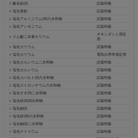
酸化鉛(II)
試薬特級
塩化亜鉛
試薬特級
塩化アルミニウム(III)六水和物
試薬特級
塩化アンモニウム
試薬特級
オキシダント測定
りん酸二水素カリウム
用
塩化カリウム
試薬特級
塩化カリウム
電気伝導率測定用
塩化カルシウム二水和物
試薬特級
塩化カルシウム
試薬特級
塩化コバルト(II)六水和物
試薬特級
塩化ストロンチウム六水和物
試薬特級
塩化すず(II)二水和物
試薬特級
塩化鉄(II)四水和物
試薬特級
塩化銅(I)
試薬特級
塩化鉄(III)六水和物
試薬特級
塩化銅(II)二水和物
試薬特級
塩化ナトリウム
試薬特級