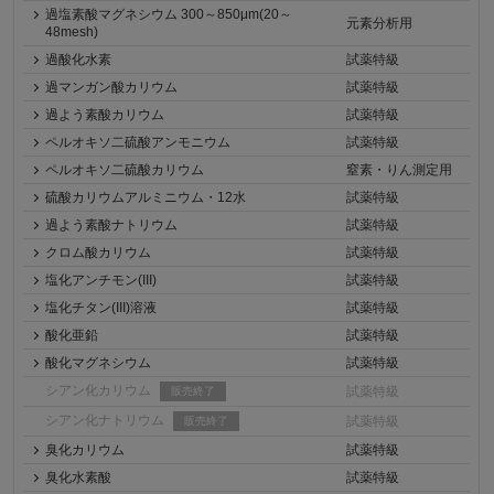
過塩素酸マグネシウム 300～850μm(20～
元素分析用
48mesh)
過酸化水素
試薬特級
過マンガン酸カリウム
試薬特級
過よう素酸カリウム
試薬特級
ペルオキソ二硫酸アンモニウム
試薬特級
ペルオキソ二硫酸カリウム
窒素・りん測定用
硫酸カリウムアルミニウム・12水
試薬特級
過よう素酸ナトリウム
試薬特級
クロム酸カリウム
試薬特級
塩化アンチモン(III)
試薬特級
塩化チタン(III)溶液
試薬特級
酸化亜鉛
試薬特級
酸化マグネシウム
試薬特級
シアン化カリウム
試薬特級
販売終了
シアン化ナトリウム
試薬特級
販売終了
臭化カリウム
試薬特級
臭化水素酸
試薬特級