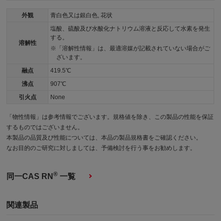
外観
青白色又は銀白色, 花状
塩酸、硫酸及び水酸化ナトリウム溶液と反応して水素を発生
する。
溶解性
「溶解性情報」は、最適溶媒が記載されていない場合がご
ざいます。
融点
419.5℃
沸点
907℃
引火点
None
「物性情報」は参考情報でございます。規格値を除き、この製品の性能を保証
するものではございません。
本製品の品質及び性能については、本品の製品規格書をご確認ください。
なお目的のご研究に対しましては、予備検討を行う事をお勧めします。
®
同一CAS RN
一覧
関連製品