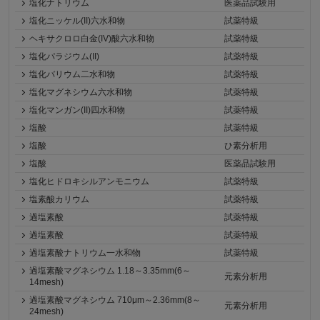
塩化ナトリウム
医薬品試験用
塩化ニッケル(II)六水和物
試薬特級
ヘキサクロロ白金(IV)酸六水和物
試薬特級
塩化パラジウム(II)
試薬特級
塩化バリウム二水和物
試薬特級
塩化マグネシウム六水和物
試薬特級
塩化マンガン(II)四水和物
試薬特級
塩酸
試薬特級
塩酸
ひ素分析用
塩酸
医薬品試験用
塩化ヒドロキシルアンモニウム
試薬特級
塩素酸カリウム
試薬特級
過塩素酸
試薬特級
過塩素酸
試薬特級
過塩素酸ナトリウム一水和物
試薬特級
過塩素酸マグネシウム 1.18～3.35mm(6～
元素分析用
14mesh)
過塩素酸マグネシウム 710μm～2.36mm(8～
元素分析用
24mesh)