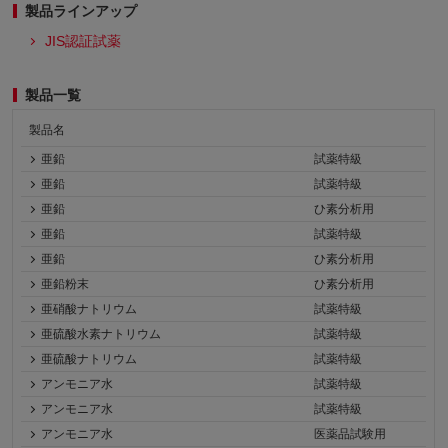
製品ラインアップ
JIS認証試薬
製品一覧
製品名
亜鉛
試薬特級
亜鉛
試薬特級
亜鉛
ひ素分析用
亜鉛
試薬特級
亜鉛
ひ素分析用
亜鉛粉末
ひ素分析用
亜硝酸ナトリウム
試薬特級
亜硫酸水素ナトリウム
試薬特級
亜硫酸ナトリウム
試薬特級
アンモニア水
試薬特級
アンモニア水
試薬特級
アンモニア水
医薬品試験用