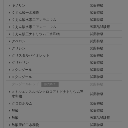
キノリン
試薬特級
くえん酸一水和物
試薬特級
くえん酸水素二アンモニウム
試薬特級
くえん酸水素二アンモニウム
医薬品試験用
くえん酸三ナトリウム二水和物
試薬特級
クペロン
試薬特級
グリシン
試薬特級
クリスタルバイオレット
試薬特級
グリセリン
試薬特級
o-クレゾール
試薬特級
p-クレゾール
試薬特級
クレゾールレッド
試薬特級
販売終了
p-トルエンスルホンクロロアミドナトリウム三
試薬特級
水和物
クロロホルム
試薬特級
酢酸
試薬特級
酢酸
医薬品試験用
酢酸亜鉛二水和物
試薬特級