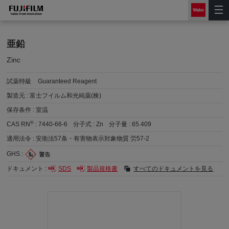
亜鉛
Zinc
試薬特級
Guaranteed Reagent
製造元 :
富士フイルム和光純薬(株)
保存条件 :
室温
®
CAS RN
:
7440-66-6
分子式 :
Zn
分子量 :
65.409
適用法令 :
安衛法57条・有害物表示対象物質 労57-2
GHS :
ドキュメント :
SDS
製品規格書
すべてのドキュメントを見る