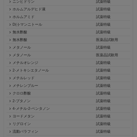
ニンヒドリン
試薬特級
ホルムアルデヒド液
試薬特級
ホルムアミド
試薬特級
D(-)-マンニトール
試薬特級
無水酢酸
試薬特級
無水酢酸
医薬品試験用
メタノール
試薬特級
メタノール
医薬品試験用
メチルオレンジ
試薬特級
2-メトキシエタノール
試薬特級
メチルレッド
試薬特級
メチレンブルー
試薬特級
クロロ酢酸
試薬特級
2-ブタノン
試薬特級
4-メチル-2-ペンタノン
試薬特級
ヨードメタン
試薬特級
リグロイン
試薬特級
流動パラフィン
試薬特級