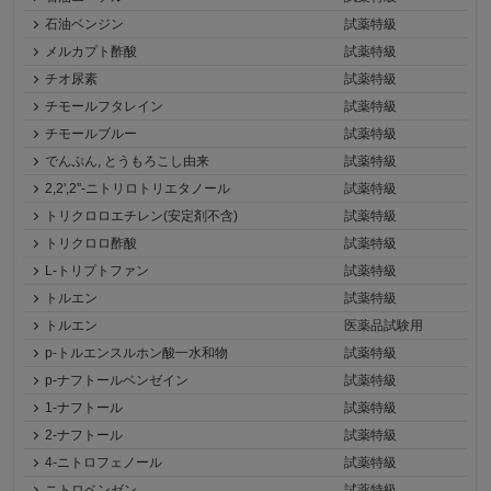
石油ベンジン
試薬特級
メルカプト酢酸
試薬特級
チオ尿素
試薬特級
チモールフタレイン
試薬特級
チモールブルー
試薬特級
でんぷん, とうもろこし由来
試薬特級
2,2',2''-ニトリロトリエタノール
試薬特級
トリクロロエチレン(安定剤不含)
試薬特級
トリクロロ酢酸
試薬特級
L-トリプトファン
試薬特級
トルエン
試薬特級
トルエン
医薬品試験用
p-トルエンスルホン酸一水和物
試薬特級
p-ナフトールベンゼイン
試薬特級
1-ナフトール
試薬特級
2-ナフトール
試薬特級
4-ニトロフェノール
試薬特級
ニトロベンゼン
試薬特級