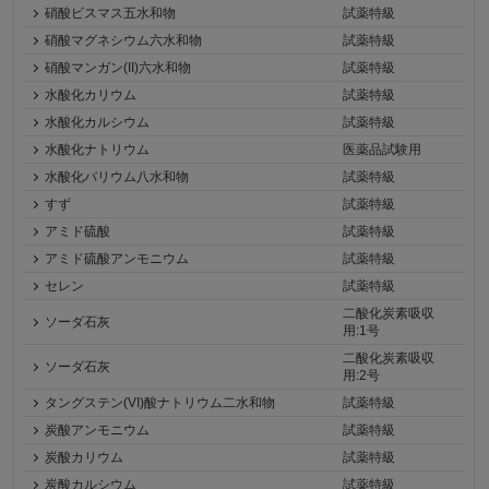
硝酸ビスマス五水和物
試薬特級
硝酸マグネシウム六水和物
試薬特級
硝酸マンガン(II)六水和物
試薬特級
水酸化カリウム
試薬特級
水酸化カルシウム
試薬特級
水酸化ナトリウム
医薬品試験用
水酸化バリウム八水和物
試薬特級
すず
試薬特級
アミド硫酸
試薬特級
アミド硫酸アンモニウム
試薬特級
セレン
試薬特級
二酸化炭素吸収
ソーダ石灰
用:1号
二酸化炭素吸収
ソーダ石灰
用:2号
タングステン(VI)酸ナトリウム二水和物
試薬特級
炭酸アンモニウム
試薬特級
炭酸カリウム
試薬特級
炭酸カルシウム
試薬特級