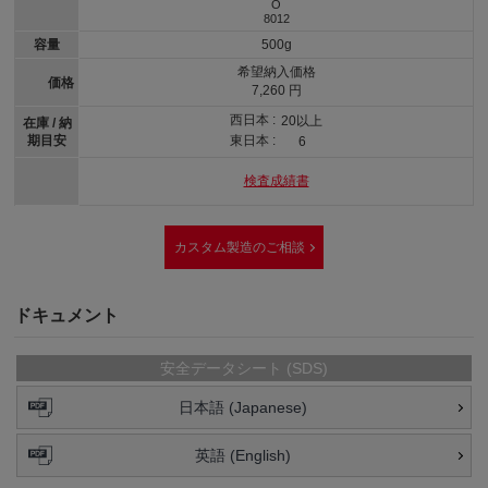
O
8012
容量
500g
希望納入価格
価格
7,260 円
西日本 :
20以上
在庫 / 納
期目安
東日本 :
6
検査成績書
カスタム製造のご相談
ドキュメント
安全データシート (SDS)
日本語 (Japanese)
英語 (English)