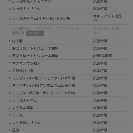
ふっ化水素アンモニウム
試薬特級
ふっ化ナトリウム
試薬特級
オキシダント測定
よう化カリウム(オキシダント測定用)
用
りん酸水素二ナトリウム・12 水(オキシダント
オキシダント測定
測定用)
用
販売終了
ほう酸
試薬特級
四ほう酸ナトリウム十水和物
試薬特級
四ほう酸ナトリウム十水和物
pH標準液用
マグネシウム粉末
試薬特級
二酸化けい素
試薬特級
モリブデン(Ⅵ)酸アンモニウム四水和物
試薬特級
モリブデン(Ⅵ)酸アンモニウム四水和物
試薬特級
モリブデン(VI)酸二ナトリウム二水和物
試薬特級
よう化カリウム
試薬特級
よう化水素酸
試薬特級
よう素
試薬特級
よう素酸カリウム
試薬特級
硫酸
試薬特級