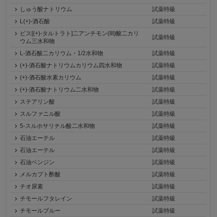
しゅう酸ナトリウム
試薬特級
L(+)-酒石酸
試薬特級
ビス[(+)-タルトラト]二アンチモン(III)酸二カリ
試薬特級
ウム三水和物
L-酒石酸二カリウム・1/2水和物
試薬特級
(+)-酒石酸ナトリウムカリウム四水和物
試薬特級
(+)-酒石酸水素カリウム
試薬特級
(+)-酒石酸ナトリウム二水和物
試薬特級
ステアリン酸
試薬特級
スルファニル酸
試薬特級
5-スルホサリチル酸二水和物
試薬特級
石油エーテル
試薬特級
石油エーテル
試薬特級
石油ベンジン
試薬特級
メルカプト酢酸
試薬特級
チオ尿素
試薬特級
チモールフタレイン
試薬特級
チモールブルー
試薬特級