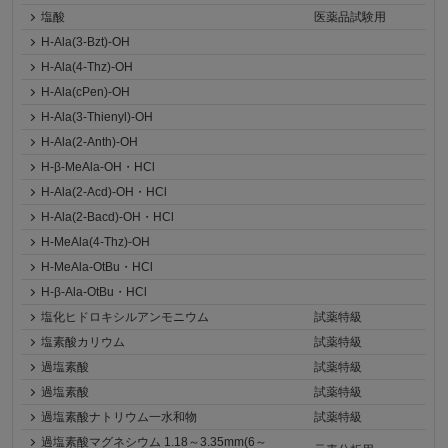
塩酸
医薬品試験用
H-Ala(3-Bzt)-OH
H-Ala(4-Thz)-OH
H-Ala(cPen)-OH
H-Ala(3-Thienyl)-OH
H-Ala(2-Anth)-OH
H-β-MeAla-OH・HCl
H-Ala(2-Acd)-OH・HCl
H-Ala(2-Bacd)-OH・HCl
H-MeAla(4-Thz)-OH
H-MeAla-OtBu・HCl
H-β-Ala-OtBu・HCl
塩化ヒドロキシルアンモニウム
試薬特級
塩素酸カリウム
試薬特級
過塩素酸
試薬特級
過塩素酸
試薬特級
過塩素酸ナトリウム一水和物
試薬特級
過塩素酸マグネシウム 1.18～3.35mm(6～