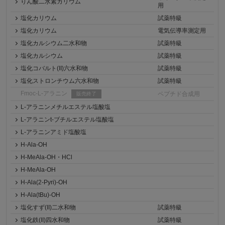
りん酸二水素カリウム
用
塩化カリウム
試薬特級
塩化カリウム
電気伝導率測定用
塩化カルシウム二水和物
試薬特級
塩化カルシウム
試薬特級
塩化コバルト(II)六水和物
試薬特級
塩化ストロンチウム六水和物
試薬特級
Fmoc-L-アラニン
ペプチド合成用
販売終了
L-アラニンメチルエステル塩酸塩
L-アラニンt-ブチルエステル塩酸塩
L-アラニンアミド塩酸塩
H-Ala-OH
H-MeAla-OH・HCl
H-MeAla-OH
H-Ala(2-Pyri)-OH
H-Ala(tBu)-OH
塩化すず(II)二水和物
試薬特級
塩化鉄(II)四水和物
試薬特級