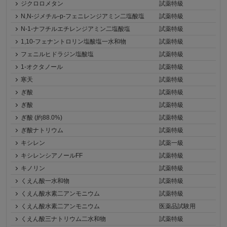
ジクロロメタン
試薬特級
N,N-ジメチル-p-フェニレンジアミン二塩酸塩
試薬特級
N-1-ナフチルエチレンジアミン二塩酸塩
試薬特級
1,10-フェナントロリン塩酸塩一水和物
試薬特級
フェニルヒドラジン塩酸塩
試薬特級
1-オクタノール
試薬特級
寒天
試薬特級
ぎ酸
試薬特級
ぎ酸
試薬特級
ぎ酸 (約88.0%)
試薬特級
ぎ酸ナトリウム
試薬特級
キシレン
試薬一級
キシレンシアノールFF
試薬特級
キノリン
試薬特級
くえん酸一水和物
試薬特級
くえん酸水素二アンモニウム
試薬特級
くえん酸水素二アンモニウム
医薬品試験用
くえん酸三ナトリウム二水和物
試薬特級