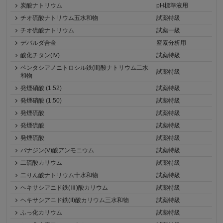
炭酸ナトリウム
pH標準液用
チオ硫酸ナトリウム五水和物
試薬特級
チオ硫酸ナトリウム
試薬一級
デバルダ合金
窒素分析用
酸化チタン(IV)
試薬特級
ペンタシアノニトロシル鉄(III)酸ナトリウム二水
試薬特級
和物
発煙硝酸 (1.52)
試薬特級
発煙硝酸 (1.50)
試薬特級
発煙硫酸
試薬特級
発煙硫酸
試薬特級
発煙硫酸
試薬特級
バナジン(V)酸アンモニウム
試薬特級
二硫酸カリウム
試薬特級
二りん酸ナトリウム十水和物
試薬特級
ヘキサシアニド鉄(Ⅲ)酸カリウム
試薬特級
ヘキサシアニド鉄(II)酸カリウム三水和物
試薬特級
ふっ化カリウム
試薬特級