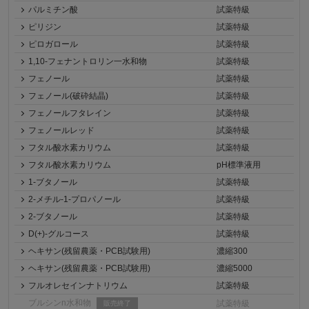
パルミチン酸
試薬特級
ピリジン
試薬特級
ピロガロール
試薬特級
1,10-フェナントロリン一水和物
試薬特級
フェノール
試薬特級
フェノール(破砕結晶)
試薬特級
フェノールフタレイン
試薬特級
フェノールレッド
試薬特級
フタル酸水素カリウム
試薬特級
フタル酸水素カリウム
pH標準液用
1-ブタノール
試薬特級
2-メチル-1-プロパノール
試薬特級
2-ブタノール
試薬特級
D(+)-グルコース
試薬特級
ヘキサン(残留農薬・PCB試験用)
濃縮300
ヘキサン(残留農薬・PCB試験用)
濃縮5000
フルオレセインナトリウム
試薬特級
ブルシンn水和物
試薬特級
販売終了