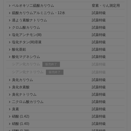
ペルオキソ二硫酸カリウム
窒素・りん測定用
硫酸カリウムアルミニウム・12水
試薬特級
過よう素酸ナトリウム
試薬特級
クロム酸カリウム
試薬特級
塩化アンチモン(III)
試薬特級
塩化チタン(III)溶液
試薬特級
酸化亜鉛
試薬特級
酸化マグネシウム
試薬特級
シアン化カリウム
試薬特級
販売終了
シアン化ナトリウム
試薬特級
販売終了
臭化カリウム
試薬特級
臭化水素酸
試薬特級
臭化ナトリウム
試薬特級
二クロム酸カリウム
試薬特級
臭素
試薬特級
硝酸 (1.42)
試薬特級
硝酸 (1.40)
試薬特級