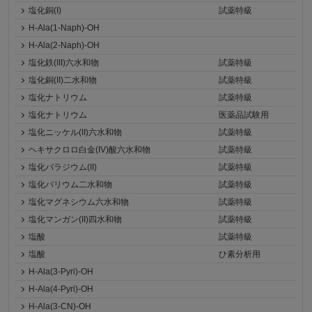
塩化銅(I)
試薬特級
H-Ala(1-Naph)-OH
H-Ala(2-Naph)-OH
塩化鉄(III)六水和物
試薬特級
塩化銅(II)二水和物
試薬特級
塩化ナトリウム
試薬特級
塩化ナトリウム
医薬品試験用
塩化ニッケル(II)六水和物
試薬特級
ヘキサクロロ白金(IV)酸六水和物
試薬特級
塩化パラジウム(II)
試薬特級
塩化バリウム二水和物
試薬特級
塩化マグネシウム六水和物
試薬特級
塩化マンガン(II)四水和物
試薬特級
塩酸
試薬特級
塩酸
ひ素分析用
H-Ala(3-Pyri)-OH
H-Ala(4-Pyri)-OH
H-Ala(3-CN)-OH