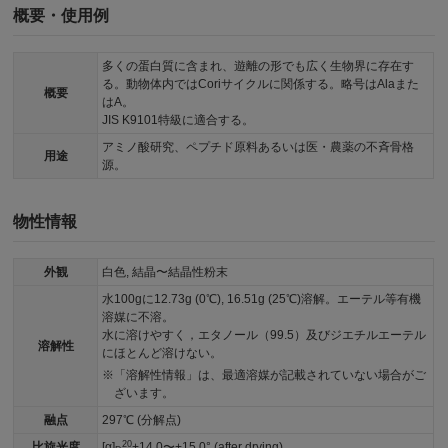
概要・使用例
多くの蛋白質に含まれ、遊離の形でも広く生物界に存在す
る。動物体内ではCoriサイクルに関係する。略号はAlaまた
概要
はA。
JIS K9101特級に適合する。
アミノ酸研究、ペプチド原料あるいは医・農薬の不斉骨格
用途
源。
物性情報
外観
白色, 結晶〜結晶性粉末
水100gに12.73g (0℃), 16.51g (25℃)溶解。エーテル等有機
溶媒に不溶。
水に溶けやすく，エタノール（99.5）及びジエチルエーテル
溶解性
にほとんど溶けない。
「溶解性情報」は、最適溶媒が記載されていない場合がご
ざいます。
融点
297℃ (分解点)
20
比旋光度
[α]
+14.0〜+15.0° (after drying)