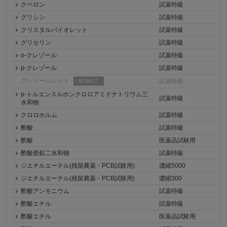
クペロン
試薬特級
グリシン
試薬特級
クリスタルバイオレット
試薬特級
グリセリン
試薬特級
o-クレゾール
試薬特級
p-クレゾール
試薬特級
クレゾールレッド
試薬特級
販売終了
p-トルエンスルホンクロロアミドナトリウム三
試薬特級
水和物
クロロホルム
試薬特級
酢酸
試薬特級
酢酸
医薬品試験用
酢酸亜鉛二水和物
試薬特級
ジエチルエーテル(残留農薬・PCB試験用)
濃縮5000
ジエチルエーテル(残留農薬・PCB試験用)
濃縮300
酢酸アンモニウム
試薬特級
酢酸エチル
試薬特級
酢酸エチル
医薬品試験用