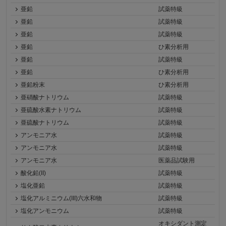
亜鉛
試薬特級
亜鉛
試薬特級
亜鉛
試薬特級
亜鉛
ひ素分析用
亜鉛
試薬特級
亜鉛
ひ素分析用
亜鉛粉末
ひ素分析用
亜硝酸ナトリウム
試薬特級
亜硫酸水素ナトリウム
試薬特級
亜硫酸ナトリウム
試薬特級
アンモニア水
試薬特級
アンモニア水
試薬特級
アンモニア水
医薬品試験用
酸化鉛(II)
試薬特級
塩化亜鉛
試薬特級
塩化アルミニウム(III)六水和物
試薬特級
塩化アンモニウム
試薬特級
オキシダント測定