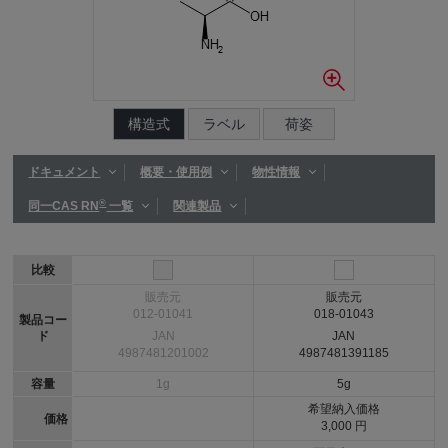
構造式
ラベル
荷姿
ドキュメント
概要・使用例
物性情報
®
同一CAS RN
一覧
関連製品
比較
販売元
販売元
012-01041
018-01043
製品コー
ド
JAN
JAN
4987481201002
4987481391185
容量
1g
5g
希望納入価格
価格
3,000 円