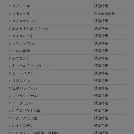
メタノール
試薬特級
メタノール
医薬品試験用
メチルオレンジ
試薬特級
2-メトキシエタノール
試薬特級
メチルレッド
試薬特級
メチレンブルー
試薬特級
クロロ酢酸
試薬特級
2-ブタノン
試薬特級
4-メチル-2-ペンタノン
試薬特級
ヨードメタン
試薬特級
リグロイン
試薬特級
流動パラフィン
試薬特級
レソルシノール
試薬特級
ローダミンB
試薬特級
L-アスパラギン酸
試薬特級
L-グルタミン酸
試薬特級
L(-)-シスチン
試薬特級
L-ヒスチジン塩酸塩一水和物
試薬特級