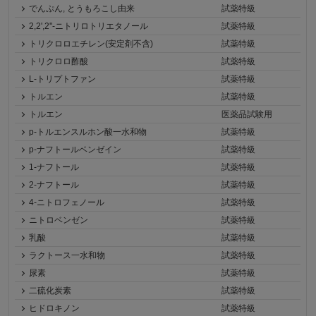
でんぷん, とうもろこし由来
試薬特級
2,2',2''-ニトリロトリエタノール
試薬特級
トリクロロエチレン(安定剤不含)
試薬特級
トリクロロ酢酸
試薬特級
L-トリプトファン
試薬特級
トルエン
試薬特級
トルエン
医薬品試験用
p-トルエンスルホン酸一水和物
試薬特級
p-ナフトールベンゼイン
試薬特級
1-ナフトール
試薬特級
2-ナフトール
試薬特級
4-ニトロフェノール
試薬特級
ニトロベンゼン
試薬特級
乳酸
試薬特級
ラクトース一水和物
試薬特級
尿素
試薬特級
二硫化炭素
試薬特級
ヒドロキノン
試薬特級