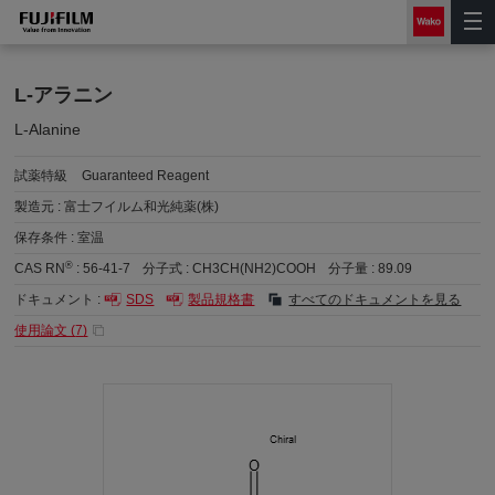
L-アラニン
L-Alanine
試薬特級
Guaranteed Reagent
製造元 :
富士フイルム和光純薬(株)
保存条件 :
室温
®
CAS RN
:
56-41-7
分子式 :
CH3CH(NH2)COOH
分子量 :
89.09
ドキュメント :
SDS
製品規格書
すべてのドキュメントを見る
使用論文 (
7
)