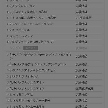
1,2-ジクロロエタン
試薬特級
L-システイン塩酸塩一水和物
試薬特級
二しゅう酸三水素カリウム二水和物
pH標準液用
2,4-ジニトロフェニルヒドラジン
試薬特級
2,2'-ビピリジル
試薬特級
ジフェニルアミン
試薬特級
1,5-ジフェニルカルボノヒドラジド
試薬特級
ジチゾン
試薬特級
販売終了
2,6-ジブロモ-N-クロロ-p-ベンゾキノンモノイミ
試薬特級
ン
5-(4-ジメチルアミノベンジリデン)ロダニン
試薬特級
p-ジメチルアミノベンズアルデヒド
試薬特級
ジメチルグリオキシム
試薬特級
N,N-ジメチルホルムアミド
試薬特級
N,N-ジメチルホルムアミド
医薬品試験用
しゅう酸二水和物
試薬特級
しゅう酸アンモニウム一水和物
試薬特級
しゅう酸カリウム一水和物
試薬特級