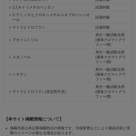
2,2,4-トリメチルペンタン
試薬特級
2-アミノ-2-ヒドロキシメチル-1,3-プロパンジオ
試薬特級
ール
テトラヒドロフラン
試薬特級
局方一般試験法用
アセトニトリル
(液体クロマトグラ
フィー用)
局方一般試験法用
メタノール
(液体クロマトグラ
フィー用)
局方一般試験法用
ヘキサン
(液体クロマトグラ
フィー用)
局方一般試験法用
テトラヒドロフラン(安定剤不含)
(液体クロマトグラ
フィー用)
【本サイト掲載情報について】
掲載内容は本記事掲載時点の情報です。仕様変更などにより製品内容と実
際のイメージが異なる場合があります。