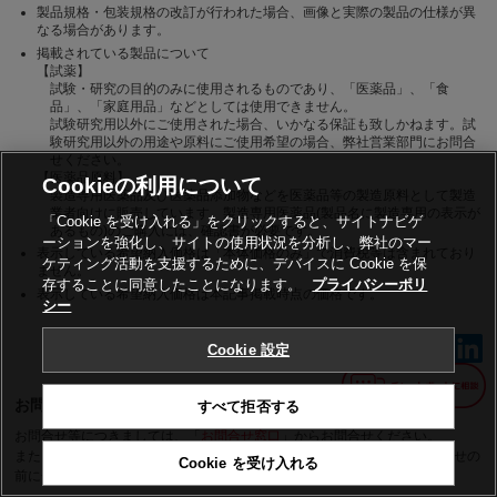
製品規格・包装規格の改訂が行われた場合、画像と実際の製品の仕様が異
なる場合があります。
掲載されている製品について
【試薬】
試験・研究の目的のみに使用されるものであり、「医薬品」、「食
品」、「家庭用品」などとしては使用できません。
試験研究用以外にご使用された場合、いかなる保証も致しかねます。試
験研究用以外の用途や原料にご使用希望の場合、弊社営業部門にお問合
せください。
【医薬品原料】
Cookieの利用について
製造専用医薬品及び医薬品添加物などを医薬品等の製造原料として製造
業者向けに販売しています。製造専用医薬品(製品名に製造専用の表示が
「Cookie を受け入れる」をクリックすると、サイトナビゲ
あるもの)のご購入には、確認書が必要です。
ーションを強化し、サイトの使用状況を分析し、弊社のマー
表示している希望納入価格は「本体価格のみ」で消費税等は含まれており
ケティング活動を支援するために、デバイスに Cookie を保
ません。
存することに同意したことになります。
プライバシーポリ
表示している希望納入価格は本記事掲載時点の価格です。
シー
Cookie 設定
お問合せについて
すべて拒否する
お問合せ等につきましては、「
お問合せ窓口
」からお問合せください。
また、お客様から寄せられた「よくある質問」を掲載しています。お問合せの
Cookie を受け入れる
前に一度ご確認ください。