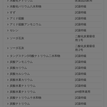
水酸化ナトリウム
医薬品試験用
水酸化バリウム八水和物
試薬特級
すず
試薬特級
アミド硫酸
試薬特級
アミド硫酸アンモニウム
試薬特級
セレン
試薬特級
二酸化炭素吸収
ソーダ石灰
用:1号
二酸化炭素吸収
ソーダ石灰
用:2号
タングステン(VI)酸ナトリウム二水和物
試薬特級
炭酸アンモニウム
試薬特級
炭酸カリウム
試薬特級
炭酸カルシウム
試薬特級
炭酸水素カリウム
試薬特級
炭酸水素ナトリウム
試薬特級
炭酸水素ナトリウム
pH標準液用
炭酸ナトリウム十水和物
試薬特級
炭酸ナトリウム
試薬特級