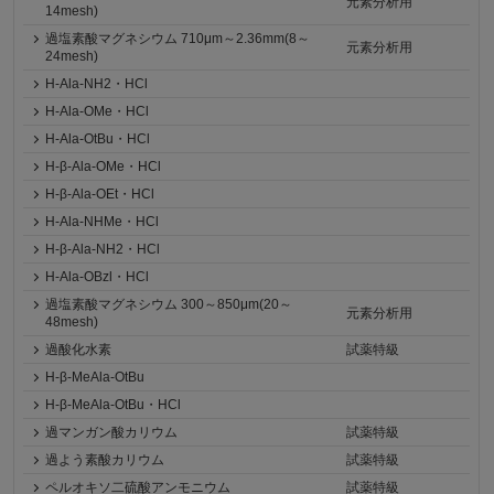
元素分析用
14mesh)
過塩素酸マグネシウム 710μm～2.36mm(8～
元素分析用
24mesh)
H-Ala-NH2・HCl
H-Ala-OMe・HCl
H-Ala-OtBu・HCl
H-β-Ala-OMe・HCl
H-β-Ala-OEt・HCl
H-Ala-NHMe・HCl
H-β-Ala-NH2・HCl
H-Ala-OBzl・HCl
過塩素酸マグネシウム 300～850μm(20～
元素分析用
48mesh)
過酸化水素
試薬特級
H-β-MeAla-OtBu
H-β-MeAla-OtBu・HCl
過マンガン酸カリウム
試薬特級
過よう素酸カリウム
試薬特級
ペルオキソ二硫酸アンモニウム
試薬特級