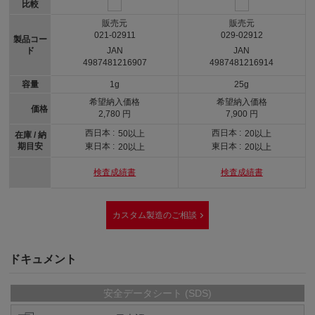
比較
販売元
販売元
021-02911
029-02912
製品コー
ド
JAN
JAN
4987481216907
4987481216914
容量
1g
25g
希望納入価格
希望納入価格
価格
2,780 円
7,900 円
西日本 :
西日本 :
50以上
20以上
在庫 / 納
期目安
東日本 :
東日本 :
20以上
20以上
検査成績書
検査成績書
カスタム製造のご相談
ドキュメント
安全データシート (SDS)