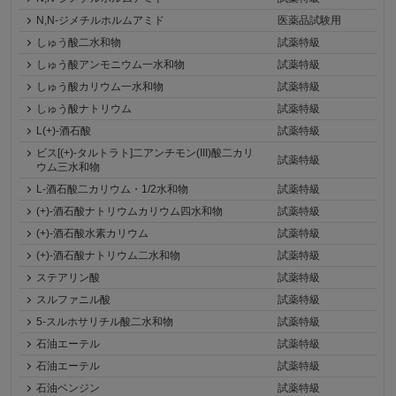
N,N-ジメチルホルムアミド
医薬品試験用
しゅう酸二水和物
試薬特級
しゅう酸アンモニウム一水和物
試薬特級
しゅう酸カリウム一水和物
試薬特級
しゅう酸ナトリウム
試薬特級
L(+)-酒石酸
試薬特級
ビス[(+)-タルトラト]二アンチモン(III)酸二カリ
試薬特級
ウム三水和物
L-酒石酸二カリウム・1/2水和物
試薬特級
(+)-酒石酸ナトリウムカリウム四水和物
試薬特級
(+)-酒石酸水素カリウム
試薬特級
(+)-酒石酸ナトリウム二水和物
試薬特級
ステアリン酸
試薬特級
スルファニル酸
試薬特級
5-スルホサリチル酸二水和物
試薬特級
石油エーテル
試薬特級
石油エーテル
試薬特級
石油ベンジン
試薬特級