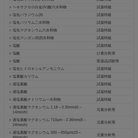
ヘキサクロロ白金(IV)酸六水和物
試薬特級
塩化パラジウム(II)
試薬特級
塩化バリウム二水和物
試薬特級
塩化マグネシウム六水和物
試薬特級
塩化マンガン(II)四水和物
試薬特級
塩酸
試薬特級
塩酸
ひ素分析用
塩酸
医薬品試験用
塩化ヒドロキシルアンモニウム
試薬特級
塩素酸カリウム
試薬特級
過塩素酸
試薬特級
過塩素酸
試薬特級
過塩素酸ナトリウム一水和物
試薬特級
過塩素酸マグネシウム 1.18～3.35mm(6～
元素分析用
14mesh)
過塩素酸マグネシウム 710μm～2.36mm(8～
元素分析用
24mesh)
過塩素酸マグネシウム 300～850μm(20～
元素分析用
48mesh)