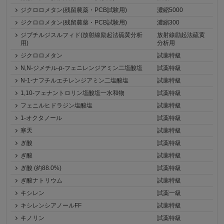
ジクロロメタン(残留農薬・PCB試験用)
濃縮5000
ジクロロメタン(残留農薬・PCB試験用)
濃縮300
ジブチルジスルフィド(放射線励起法硫黄分析
放射線励起法硫黄
用)
分析用
ジクロロメタン
試薬特級
N,N-ジメチル-p-フェニレンジアミン二塩酸塩
試薬特級
N-1-ナフチルエチレンジアミン二塩酸塩
試薬特級
1,10-フェナントロリン塩酸塩一水和物
試薬特級
フェニルヒドラジン塩酸塩
試薬特級
1-オクタノール
試薬特級
寒天
試薬特級
ぎ酸
試薬特級
ぎ酸
試薬特級
ぎ酸 (約88.0%)
試薬特級
ぎ酸ナトリウム
試薬特級
キシレン
試薬一級
キシレンシアノールFF
試薬特級
キノリン
試薬特級