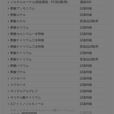
ジエチルエーテル(残留農薬・PCB試験用)
濃縮300
酢酸アンモニウム
試薬特級
酢酸エチル
試薬特級
酢酸エチル
医薬品試験用
酢酸カリウム
試薬特級
酢酸カルシウム一水和物
試薬特級
酢酸ナトリウム三水和物
試薬特級
酢酸ナトリウム三水和物
医薬品試験用
酢酸ナトリウム
試薬特級
酢酸ナトリウム
医薬品試験用
酢酸バリウム
試薬特級
酢酸ブチル
試薬特級
スクロース
試薬特級
スクロース
試薬特級
サリチルアルデヒド
試薬特級
サリチル酸ナトリウム
試薬特級
2,2'-イミノジエタノール
試薬特級
N,N-ジエチルジチオカルバミド酸ナトリウム三
試薬特級