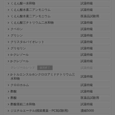
くえん酸一水和物
試薬特級
くえん酸水素二アンモニウム
試薬特級
くえん酸水素二アンモニウム
医薬品試験用
くえん酸三ナトリウム二水和物
試薬特級
クペロン
試薬特級
グリシン
試薬特級
クリスタルバイオレット
試薬特級
グリセリン
試薬特級
o-クレゾール
試薬特級
p-クレゾール
試薬特級
クレゾールレッド
試薬特級
販売終了
p-トルエンスルホンクロロアミドナトリウム三
試薬特級
水和物
クロロホルム
試薬特級
酢酸
試薬特級
酢酸
医薬品試験用
酢酸亜鉛二水和物
試薬特級
ジエチルエーテル(残留農薬・PCB試験用)
濃縮5000