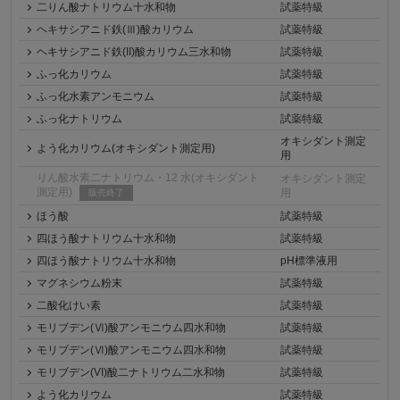
二りん酸ナトリウム十水和物
試薬特級
ヘキサシアニド鉄(Ⅲ)酸カリウム
試薬特級
ヘキサシアニド鉄(II)酸カリウム三水和物
試薬特級
ふっ化カリウム
試薬特級
ふっ化水素アンモニウム
試薬特級
ふっ化ナトリウム
試薬特級
オキシダント測定
よう化カリウム(オキシダント測定用)
用
りん酸水素二ナトリウム・12 水(オキシダント
オキシダント測定
測定用)
用
販売終了
ほう酸
試薬特級
四ほう酸ナトリウム十水和物
試薬特級
四ほう酸ナトリウム十水和物
pH標準液用
マグネシウム粉末
試薬特級
二酸化けい素
試薬特級
モリブデン(Ⅵ)酸アンモニウム四水和物
試薬特級
モリブデン(Ⅵ)酸アンモニウム四水和物
試薬特級
モリブデン(VI)酸二ナトリウム二水和物
試薬特級
よう化カリウム
試薬特級