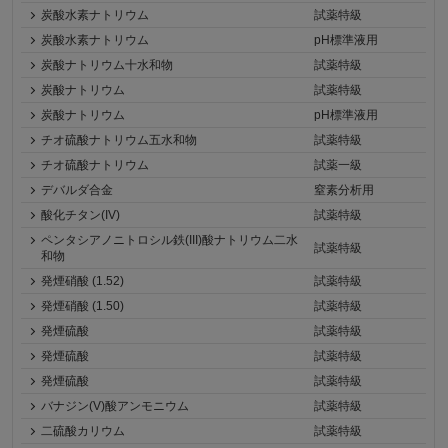
炭酸水素ナトリウム
試薬特級
炭酸水素ナトリウム
pH標準液用
炭酸ナトリウム十水和物
試薬特級
炭酸ナトリウム
試薬特級
炭酸ナトリウム
pH標準液用
チオ硫酸ナトリウム五水和物
試薬特級
チオ硫酸ナトリウム
試薬一級
デバルダ合金
窒素分析用
酸化チタン(IV)
試薬特級
ペンタシアノニトロシル鉄(III)酸ナトリウム二水
試薬特級
和物
発煙硝酸 (1.52)
試薬特級
発煙硝酸 (1.50)
試薬特級
発煙硫酸
試薬特級
発煙硫酸
試薬特級
発煙硫酸
試薬特級
バナジン(V)酸アンモニウム
試薬特級
二硫酸カリウム
試薬特級