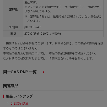
液に可溶。
エタノールにやや溶けやすく、水に溶けにくい。水酸化ナト
溶解性
リウム溶液に溶ける。
「溶解性情報」は、最適溶媒が記載されていない場合がご
ざいます。
pH情報
pH : 3.0～4.6
融点
279℃ (分解, 210℃より着色)
「物性情報」は参考情報でございます。規格値を除き、この製品の性能を保証
するものではございません。
本製品の品質及び性能については、本品の製品規格書をご確認ください。
なお目的のご研究に対しましては、予備検討を行う事をお勧めします。
®
同一CAS RN
一覧
関連製品
製品ラインアップ
JIS認証試薬