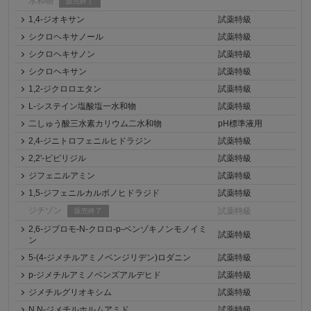
水和物
販売終了
1,4-ジオキサン
試薬特級
シクロヘキサノール
試薬特級
シクロヘキサノン
試薬特級
シクロヘキサン
試薬特級
1,2-ジクロロエタン
試薬特級
L-システイン塩酸塩一水和物
試薬特級
二しゅう酸三水素カリウム二水和物
pH標準液用
2,4-ジニトロフェニルヒドラジン
試薬特級
2,2'-ビピリジル
試薬特級
ジフェニルアミン
試薬特級
1,5-ジフェニルカルボノヒドラジド
試薬特級
ジチゾン
試薬特級
販売終了
2,6-ジブロモ-N-クロロ-p-ベンゾキノンモノイミ
試薬特級
ン
5-(4-ジメチルアミノベンジリデン)ロダニン
試薬特級
p-ジメチルアミノベンズアルデヒド
試薬特級
ジメチルグリオキシム
試薬特級
N,N-ジメチルホルムアミド
試薬特級