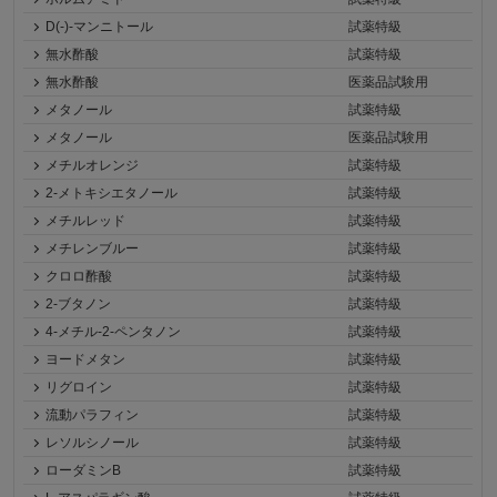
D(-)-マンニトール
試薬特級
無水酢酸
試薬特級
無水酢酸
医薬品試験用
メタノール
試薬特級
メタノール
医薬品試験用
メチルオレンジ
試薬特級
2-メトキシエタノール
試薬特級
メチルレッド
試薬特級
メチレンブルー
試薬特級
クロロ酢酸
試薬特級
2-ブタノン
試薬特級
4-メチル-2-ペンタノン
試薬特級
ヨードメタン
試薬特級
リグロイン
試薬特級
流動パラフィン
試薬特級
レソルシノール
試薬特級
ローダミンB
試薬特級