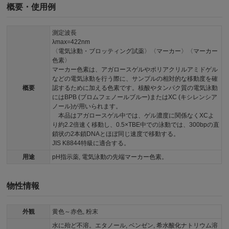
概要・使用例
測定波長
λmax=422nm
〈電気泳動・ブロッティング試薬〉〈マーカー〉〈マーカー
色素〉
マーカー色素は、アガロースゲルやポリアクリルアミドゲル
などの電気泳動を行う際に、サンプルの相対的な移動度を確
概要
認するために加える色素です。核酸やタンパク質の電気泳動
にはBPB (ブロムフェノールブルー)またはXC (キシレンシア
ノール)が用いられます。
本品はアガロースゲル中では、ゲル濃度に関係なくXCよ
り約2.2倍速く移動し、0.5×TBE中での泳動では、300bpの直
鎖状の2本鎖DNAとほぼ同じ速度で移動する。
JIS K8844特級に適合する。
用途
pH指示薬, 電気泳動の先端マーカー色素。
物性情報
外観
黄色～赤色, 粉末
水に殆ど不溶。エタノール, ベンゼン, 希水酸化ナトリウム溶