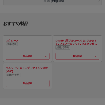
英語 (English)
おすすめ製品
スクロース
D-MEM (高グルコース) (L-グルタミ
ン, フェノールレッド, ピルビン酸ナ
試薬特級
トリウム含有)
細胞培養用
製品詳細
製品詳細
ペニシリン-ストレプトマイシン溶液
(×100)
細胞培養用
製品詳細