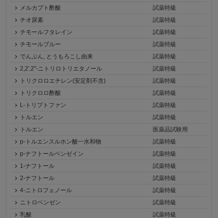
メルカプト酢酸
試薬特級
チオ尿素
試薬特級
チモールフタレイン
試薬特級
チモールブルー
試薬特級
でんぷん, とうもろこし由来
試薬特級
2,2',2''-ニトリロトリエタノール
試薬特級
トリクロロエチレン(安定剤不含)
試薬特級
トリクロロ酢酸
試薬特級
L-トリプトファン
試薬特級
トルエン
試薬特級
トルエン
医薬品試験用
p-トルエンスルホン酸一水和物
試薬特級
p-ナフトールベンゼイン
試薬特級
1-ナフトール
試薬特級
2-ナフトール
試薬特級
4-ニトロフェノール
試薬特級
ニトロベンゼン
試薬特級
乳酸
試薬特級