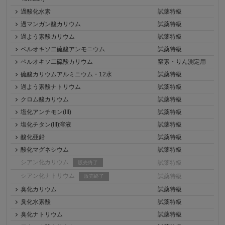
過酸化水素
試薬特級
過マンガン酸カリウム
試薬特級
過よう素酸カリウム
試薬特級
ペルオキソ二硫酸アンモニウム
試薬特級
ペルオキソ二硫酸カリウム
窒素・りん測定用
硫酸カリウムアルミニウム・12水
試薬特級
過よう素酸ナトリウム
試薬特級
クロム酸カリウム
試薬特級
塩化アンチモン(III)
試薬特級
塩化チタン(III)溶液
試薬特級
酸化亜鉛
試薬特級
酸化マグネシウム
試薬特級
シアン化カリウム
試薬特級
販売終了
シアン化ナトリウム
試薬特級
販売終了
臭化カリウム
試薬特級
臭化水素酸
試薬特級
臭化ナトリウム
試薬特級