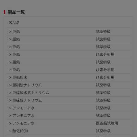
製品一覧
製品名
亜鉛
試薬特級
亜鉛
試薬特級
亜鉛
試薬特級
亜鉛
ひ素分析用
亜鉛
試薬特級
亜鉛
ひ素分析用
亜鉛粉末
ひ素分析用
亜硝酸ナトリウム
試薬特級
亜硫酸水素ナトリウム
試薬特級
亜硫酸ナトリウム
試薬特級
アンモニア水
試薬特級
アンモニア水
試薬特級
アンモニア水
医薬品試験用
酸化鉛(II)
試薬特級