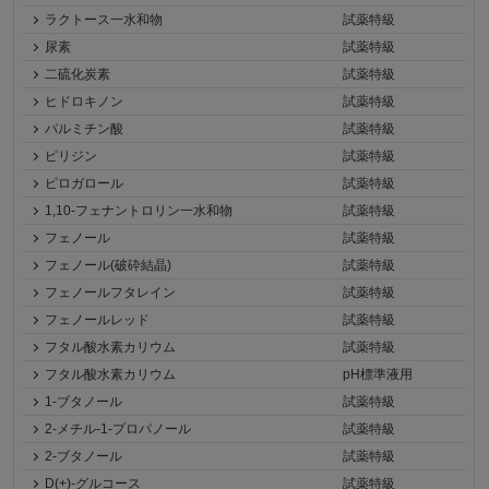
ラクトース一水和物
試薬特級
尿素
試薬特級
二硫化炭素
試薬特級
ヒドロキノン
試薬特級
パルミチン酸
試薬特級
ピリジン
試薬特級
ピロガロール
試薬特級
1,10-フェナントロリン一水和物
試薬特級
フェノール
試薬特級
フェノール(破砕結晶)
試薬特級
フェノールフタレイン
試薬特級
フェノールレッド
試薬特級
フタル酸水素カリウム
試薬特級
フタル酸水素カリウム
pH標準液用
1-ブタノール
試薬特級
2-メチル-1-プロパノール
試薬特級
2-ブタノール
試薬特級
D(+)-グルコース
試薬特級