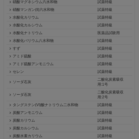
硝酸マグネシウム六水和物
試薬特級
硝酸マンガン(II)六水和物
試薬特級
水酸化カリウム
試薬特級
水酸化カルシウム
試薬特級
水酸化ナトリウム
医薬品試験用
水酸化バリウム八水和物
試薬特級
すず
試薬特級
アミド硫酸
試薬特級
アミド硫酸アンモニウム
試薬特級
セレン
試薬特級
二酸化炭素吸収
ソーダ石灰
用:1号
二酸化炭素吸収
ソーダ石灰
用:2号
タングステン(VI)酸ナトリウム二水和物
試薬特級
炭酸アンモニウム
試薬特級
炭酸カリウム
試薬特級
炭酸カルシウム
試薬特級
炭酸水素カリウム
試薬特級