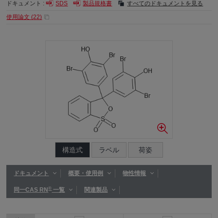
ドキュメント :
SDS
製品規格書
すべてのドキュメントを見る
使用論文 (
22
)
構造式
ラベル
荷姿
ドキュメント
概要・使用例
物性情報
®
同一CAS RN
一覧
関連製品