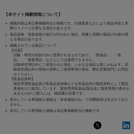
【本サイト掲載情報について】
掲載内容は本記事掲載時点の情報です。仕様変更などにより製品内容と実
際のイメージが異なる場合があります。
製品規格・包装規格の改訂が行われた場合、画像と実際の製品の仕様が異
なる場合があります。
掲載されている製品について
【試薬】
試験・研究の目的のみに使用されるものであり、「医薬品」、「食
品」、「家庭用品」などとしては使用できません。
試験研究用以外にご使用された場合、いかなる保証も致しかねます。試
験研究用以外の用途や原料にご使用希望の場合、弊社営業部門にお問合
せください。
【医薬品原料】
製造専用医薬品及び医薬品添加物などを医薬品等の製造原料として製造
業者向けに販売しています。製造専用医薬品(製品名に製造専用の表示が
あるもの)のご購入には、確認書が必要です。
表示している希望納入価格は「本体価格のみ」で消費税等は含まれており
ません。
表示している希望納入価格は本記事掲載時点の価格です。