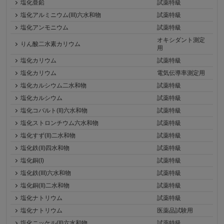
塩化亜鉛
試薬特級
塩化アルミニウム(III)六水和物
試薬特級
塩化アンモニウム
試薬特級
オキシダント測定
りん酸二水素カリウム
用
塩化カリウム
試薬特級
塩化カリウム
電気伝導率測定用
塩化カルシウム二水和物
試薬特級
塩化カルシウム
試薬特級
塩化コバルト(II)六水和物
試薬特級
塩化ストロンチウム六水和物
試薬特級
塩化すず(II)二水和物
試薬特級
塩化鉄(II)四水和物
試薬特級
塩化銅(I)
試薬特級
塩化鉄(III)六水和物
試薬特級
塩化銅(II)二水和物
試薬特級
塩化ナトリウム
試薬特級
塩化ナトリウム
医薬品試験用
塩化ニッケル(II)六水和物
試薬特級