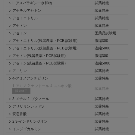
L-アスパラギン一水和物
試薬特級
アセチルアセトン
試薬特級
アセトニトリル
試薬特級
アセトン
試薬特級
アセトン
医薬品試験用
アセトニトリル(残留農薬・PCB 試験用)
濃縮300
アセトニトリル(残留農薬・PCB 試験用)
濃縮5000
アセトン(残留農薬・PCB試験用)
濃縮300
アセトン(残留農薬・PCB試験用)
濃縮5000
アニリン
試薬特級
4-アミノアンチピリン
試薬特級
1-アミノ-2-ナフトール-4-スルホン酸
試薬特級
販売終了
3-メチル-1-ブタノール
試薬特級
アリザリンレッドS
試薬特級
安息香酸
試薬特級
2,3-インドリンジオン
試薬特級
インジゴカルミン
試薬特級