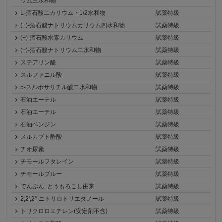
ウム三水和物
L-酒石酸二カリウム・1/2水和物
試薬特級
(+)-酒石酸ナトリウムカリウム四水和物
試薬特級
(+)-酒石酸水素カリウム
試薬特級
(+)-酒石酸ナトリウム二水和物
試薬特級
ステアリン酸
試薬特級
スルファニル酸
試薬特級
5-スルホサリチル酸二水和物
試薬特級
石油エーテル
試薬特級
石油エーテル
試薬特級
石油ベンジン
試薬特級
メルカプト酢酸
試薬特級
チオ尿素
試薬特級
チモールフタレイン
試薬特級
チモールブルー
試薬特級
でんぷん, とうもろこし由来
試薬特級
2,2',2''-ニトリロトリエタノール
試薬特級
トリクロロエチレン(安定剤不含)
試薬特級