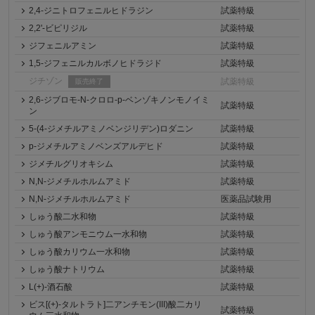
2,4-ジニトロフェニルヒドラジン
試薬特級
2,2'-ビピリジル
試薬特級
ジフェニルアミン
試薬特級
1,5-ジフェニルカルボノヒドラジド
試薬特級
ジチゾン
試薬特級
販売終了
2,6-ジブロモ-N-クロロ-p-ベンゾキノンモノイミ
試薬特級
ン
5-(4-ジメチルアミノベンジリデン)ロダニン
試薬特級
p-ジメチルアミノベンズアルデヒド
試薬特級
ジメチルグリオキシム
試薬特級
N,N-ジメチルホルムアミド
試薬特級
N,N-ジメチルホルムアミド
医薬品試験用
しゅう酸二水和物
試薬特級
しゅう酸アンモニウム一水和物
試薬特級
しゅう酸カリウム一水和物
試薬特級
しゅう酸ナトリウム
試薬特級
L(+)-酒石酸
試薬特級
ビス[(+)-タルトラト]二アンチモン(III)酸二カリ
試薬特級