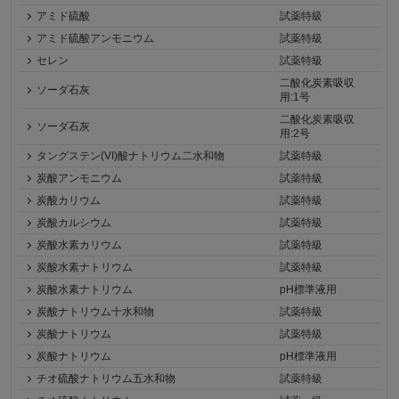
アミド硫酸
試薬特級
アミド硫酸アンモニウム
試薬特級
セレン
試薬特級
二酸化炭素吸収
ソーダ石灰
用:1号
二酸化炭素吸収
ソーダ石灰
用:2号
タングステン(VI)酸ナトリウム二水和物
試薬特級
炭酸アンモニウム
試薬特級
炭酸カリウム
試薬特級
炭酸カルシウム
試薬特級
炭酸水素カリウム
試薬特級
炭酸水素ナトリウム
試薬特級
炭酸水素ナトリウム
pH標準液用
炭酸ナトリウム十水和物
試薬特級
炭酸ナトリウム
試薬特級
炭酸ナトリウム
pH標準液用
チオ硫酸ナトリウム五水和物
試薬特級