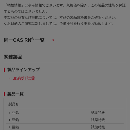
「物性情報」は参考情報でございます。規格値を除き、この製品の性能を保証
するものではございません。
本製品の品質及び性能については、本品の製品規格書をご確認ください。
なお目的のご研究に対しましては、予備検討を行う事をお勧めします。
®
同一CAS RN
一覧
関連製品
製品ラインアップ
JIS認証試薬
製品一覧
製品名
亜鉛
試薬特級
亜鉛
試薬特級
亜鉛
試薬特級