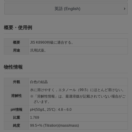
英語 (English)
概要・使用例
概要
JIS K8960特級に適合する。
用途
汎用試薬。
物性情報
外観
白色の結晶
水に溶けやすく，エタノール（99.5）にほとんど溶けない。
溶解性
「溶解性情報」は、最適溶媒が記載されていない場合がご
ざいます。
pH情報
pH(50g/L, 25℃) : 4.8～6.0
比重
1.769
純度
99.5+% (Titration)(mass/mass)