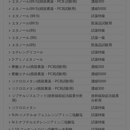
エタノール(99.5)(残留農薬・PCB 試験用)
濃縮300
エタノール(99.5)(残留農薬・PCB試験用)
濃縮5000
エタノール (99.5)
試薬特級
エタノール(99.5)
医薬品試験用
エタノール(95)
試薬特級
エタノール (95)
試薬一級
エタノール(95)
医薬品試験用
エチレングリコール
試薬特級
2-アミノエタノール
試薬特級
酢酸エチル(残留農薬・PCB試験用)
濃縮300
酢酸エチル(残留農薬・PCB試験用)
濃縮5000
ジクロロメタン(残留農薬・PCB試験用)
濃縮5000
ジクロロメタン(残留農薬・PCB試験用)
濃縮300
ジブチルジスルフィド(放射線励起法硫黄分析
放射線励起法硫黄
用)
分析用
ジクロロメタン
試薬特級
N,N-ジメチル-p-フェニレンジアミン二塩酸塩
試薬特級
N-1-ナフチルエチレンジアミン二塩酸塩
試薬特級
1,10-フェナントロリン塩酸塩一水和物
試薬特級