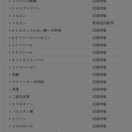
トリクロロ酢酸
試薬特級
L-トリプトファン
試薬特級
トルエン
試薬特級
トルエン
医薬品試験用
p-トルエンスルホン酸一水和物
試薬特級
p-ナフトールベンゼイン
試薬特級
1-ナフトール
試薬特級
2-ナフトール
試薬特級
4-ニトロフェノール
試薬特級
ニトロベンゼン
試薬特級
乳酸
試薬特級
ラクトース一水和物
試薬特級
尿素
試薬特級
二硫化炭素
試薬特級
ヒドロキノン
試薬特級
パルミチン酸
試薬特級
ピリジン
試薬特級
ピロガロール
試薬特級