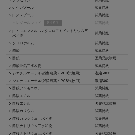
グリセリン
試薬特級
o-クレゾール
試薬特級
p-クレゾール
試薬特級
クレゾールレッド
試薬特級
販売終了
p-トルエンスルホンクロロアミドナトリウム三
試薬特級
水和物
クロロホルム
試薬特級
酢酸
試薬特級
酢酸
医薬品試験用
酢酸亜鉛二水和物
試薬特級
ジエチルエーテル(残留農薬・PCB試験用)
濃縮5000
ジエチルエーテル(残留農薬・PCB試験用)
濃縮300
酢酸アンモニウム
試薬特級
酢酸エチル
試薬特級
酢酸エチル
医薬品試験用
酢酸カリウム
試薬特級
酢酸カルシウム一水和物
試薬特級
酢酸ナトリウム三水和物
試薬特級
酢酸ナトリウム三水和物
医薬品試験用