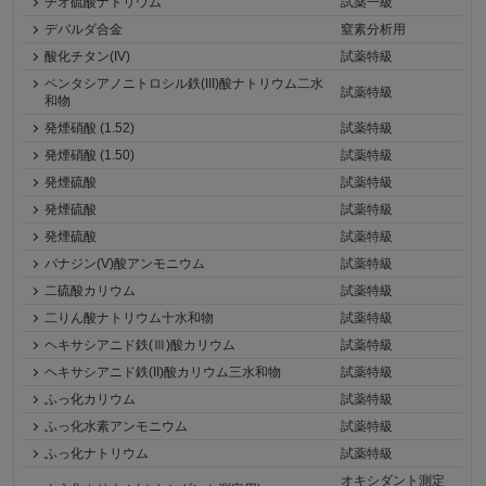
チオ硫酸ナトリウム
試薬一級
デバルダ合金
窒素分析用
酸化チタン(IV)
試薬特級
ペンタシアノニトロシル鉄(III)酸ナトリウム二水
試薬特級
和物
発煙硝酸 (1.52)
試薬特級
発煙硝酸 (1.50)
試薬特級
発煙硫酸
試薬特級
発煙硫酸
試薬特級
発煙硫酸
試薬特級
バナジン(V)酸アンモニウム
試薬特級
二硫酸カリウム
試薬特級
二りん酸ナトリウム十水和物
試薬特級
ヘキサシアニド鉄(Ⅲ)酸カリウム
試薬特級
ヘキサシアニド鉄(II)酸カリウム三水和物
試薬特級
ふっ化カリウム
試薬特級
ふっ化水素アンモニウム
試薬特級
ふっ化ナトリウム
試薬特級
オキシダント測定