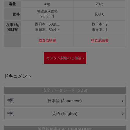
容量
4kg
20kg
希望納入価格
価格
見積り
9,600 円
西日本 :
西日本 :
50以上
9
在庫 / 納
期目安
東日本 :
東日本 :
50以上
1
検査成績書
検査成績書
カスタム製造のご相談
ドキュメント
安全データシート (SDS)
日本語 (Japanese)
英語 (English)
製品規格書 (SPECIFICATION)