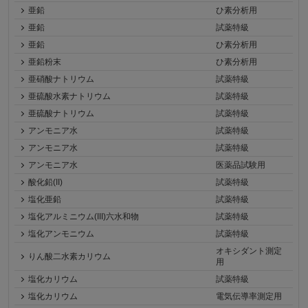
亜鉛
ひ素分析用
亜鉛
試薬特級
亜鉛
ひ素分析用
亜鉛粉末
ひ素分析用
亜硝酸ナトリウム
試薬特級
亜硫酸水素ナトリウム
試薬特級
亜硫酸ナトリウム
試薬特級
アンモニア水
試薬特級
アンモニア水
試薬特級
アンモニア水
医薬品試験用
酸化鉛(II)
試薬特級
塩化亜鉛
試薬特級
塩化アルミニウム(III)六水和物
試薬特級
塩化アンモニウム
試薬特級
オキシダント測定
りん酸二水素カリウム
用
塩化カリウム
試薬特級
塩化カリウム
電気伝導率測定用