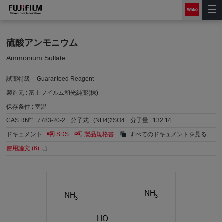
硫酸アンモニウム
Ammonium Sulfate
試薬特級
Guaranteed Reagent
製造元 :
富士フイルム和光純薬(株)
保存条件 :
室温
®
CAS RN
:
7783-20-2
分子式 :
(NH4)2SO4
分子量 :
132.14
ドキュメント :
SDS
製品規格書
すべてのドキュメントを見る
使用論文 (
6
)