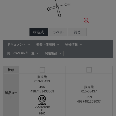
構造式
ラベル
荷姿
ドキュメント
概要・使用例
物性情報
®
同一CAS RN
一覧
関連製品
比較
販売元
013-03433
JAN
販売元
4987481433069
015-03437
製品コー
ド
JAN
4987481203037
JQ0506019
O
8960