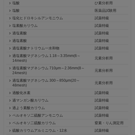
塩酸
ひ素分析用
塩酸
医薬品試験用
塩化ヒドロキシルアンモニウム
試薬特級
塩素酸カリウム
試薬特級
過塩素酸
試薬特級
過塩素酸
試薬特級
過塩素酸ナトリウム一水和物
試薬特級
過塩素酸マグネシウム 1.18～3.35mm(6～
元素分析用
14mesh)
過塩素酸マグネシウム 710μm～2.36mm(8～
元素分析用
24mesh)
過塩素酸マグネシウム 300～850μm(20～
元素分析用
48mesh)
過酸化水素
試薬特級
過マンガン酸カリウム
試薬特級
過よう素酸カリウム
試薬特級
ペルオキソ二硫酸アンモニウム
試薬特級
ペルオキソ二硫酸カリウム
窒素・りん測定用
硫酸カリウムアルミニウム・12水
試薬特級