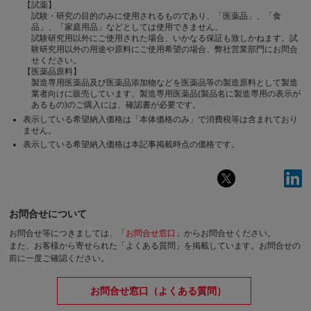
【試薬】
試験・研究の目的のみに使用されるものであり、「医薬品」、「食
品」、「家庭用品」などとしては使用できません。
試験研究用以外にご使用された場合、いかなる保証も致しかねます。試
験研究用以外の用途や原料にご使用希望の場合、弊社営業部門にお問合
せください。
【医薬品原料】
製造専用医薬品及び医薬品添加物などを医薬品等の製造原料として製造
業者向けに販売しています。製造専用医薬品(製品名に製造専用の表示が
あるもの)のご購入には、確認書が必要です。
表示している希望納入価格は「本体価格のみ」で消費税等は含まれており
ません。
表示している希望納入価格は本記事掲載時点の価格です。
お問合せについて
お問合せ等につきましては、「
お問合せ窓口
」からお問合せください。
また、お客様から寄せられた「よくある質問」を掲載しています。お問合せの
前に一度ご確認ください。
お問合せ窓口（よくある質問）