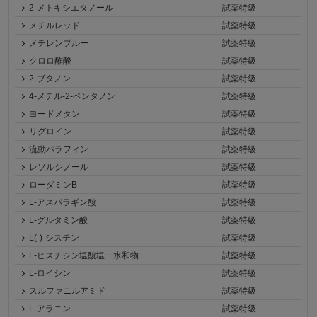
2-メトキシエタノール
試薬特級
メチルレッド
試薬特級
メチレンブルー
試薬特級
クロロ酢酸
試薬特級
2-ブタノン
試薬特級
4-メチル-2-ペンタノン
試薬特級
ヨードメタン
試薬特級
リグロイン
試薬特級
流動パラフィン
試薬特級
レソルシノール
試薬特級
ローダミンB
試薬特級
L-アスパラギン酸
試薬特級
L-グルタミン酸
試薬特級
L(-)-シスチン
試薬特級
L-ヒスチジン塩酸塩一水和物
試薬特級
L-ロイシン
試薬特級
スルファニルアミド
試薬特級
L-アラニン
試薬特級