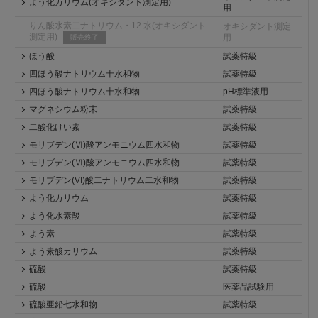
よう化カリウム(オキシダント測定用)
用
りん酸水素二ナトリウム・12 水(オキシダント
オキシダント測定
測定用)
用
販売終了
ほう酸
試薬特級
四ほう酸ナトリウム十水和物
試薬特級
四ほう酸ナトリウム十水和物
pH標準液用
マグネシウム粉末
試薬特級
二酸化けい素
試薬特級
モリブデン(Ⅵ)酸アンモニウム四水和物
試薬特級
モリブデン(Ⅵ)酸アンモニウム四水和物
試薬特級
モリブデン(VI)酸二ナトリウム二水和物
試薬特級
よう化カリウム
試薬特級
よう化水素酸
試薬特級
よう素
試薬特級
よう素酸カリウム
試薬特級
硫酸
試薬特級
硫酸
医薬品試験用
硫酸亜鉛七水和物
試薬特級