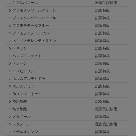
2-プロパノール
医薬品試験用
ブロモクレゾールグリーン
試薬特級
ブロモクレゾールパープル
試薬特級
ブロモチモールブルー
試薬特級
ブロモフェノールブルー
試薬特級
ヘキサメチレンテトラミン
試薬特級
ヘキサン
試薬特級
ベンズアルデヒド
試薬特級
ベンゼン
試薬特級
ニンヒドリン
試薬特級
ホルムアルデヒド液
試薬特級
ホルムアミド
試薬特級
D(-)-マンニトール
試薬特級
無水酢酸
試薬特級
無水酢酸
医薬品試験用
メタノール
試薬特級
メタノール
医薬品試験用
メチルオレンジ
試薬特級