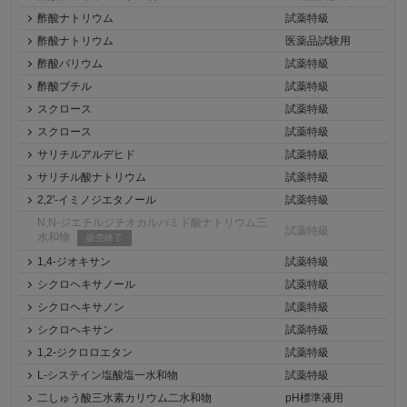
酢酸ナトリウム
試薬特級
酢酸ナトリウム
医薬品試験用
酢酸バリウム
試薬特級
酢酸ブチル
試薬特級
スクロース
試薬特級
スクロース
試薬特級
サリチルアルデヒド
試薬特級
サリチル酸ナトリウム
試薬特級
2,2'-イミノジエタノール
試薬特級
N,N-ジエチルジチオカルバミド酸ナトリウム三
試薬特級
水和物
販売終了
1,4-ジオキサン
試薬特級
シクロヘキサノール
試薬特級
シクロヘキサノン
試薬特級
シクロヘキサン
試薬特級
1,2-ジクロロエタン
試薬特級
L-システイン塩酸塩一水和物
試薬特級
二しゅう酸三水素カリウム二水和物
pH標準液用