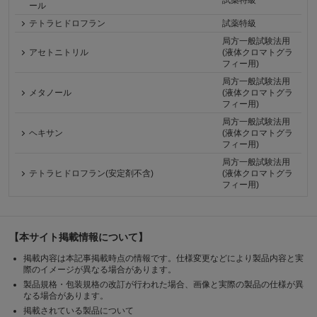
試薬特級
ール
テトラヒドロフラン
試薬特級
局方一般試験法用
アセトニトリル
(液体クロマトグラ
フィー用)
局方一般試験法用
メタノール
(液体クロマトグラ
フィー用)
局方一般試験法用
ヘキサン
(液体クロマトグラ
フィー用)
局方一般試験法用
テトラヒドロフラン(安定剤不含)
(液体クロマトグラ
フィー用)
【本サイト掲載情報について】
掲載内容は本記事掲載時点の情報です。仕様変更などにより製品内容と実
際のイメージが異なる場合があります。
製品規格・包装規格の改訂が行われた場合、画像と実際の製品の仕様が異
なる場合があります。
掲載されている製品について