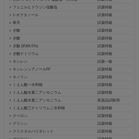
フェニルヒドラジン塩酸塩
試薬特級
1-オクタノール
試薬特級
寒天
試薬特級
ぎ酸
試薬特級
ぎ酸
試薬特級
ぎ酸 (約88.0%)
試薬特級
ぎ酸ナトリウム
試薬特級
キシレン
試薬一級
キシレンシアノールFF
試薬特級
キノリン
試薬特級
くえん酸一水和物
試薬特級
くえん酸水素二アンモニウム
試薬特級
くえん酸水素二アンモニウム
医薬品試験用
くえん酸三ナトリウム二水和物
試薬特級
クペロン
試薬特級
グリシン
試薬特級
クリスタルバイオレット
試薬特級