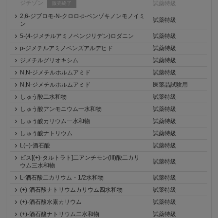
ジチゾン
試薬特級
販売終了
2,6-ジブロモ-N-クロロ-p-ベンゾキノンモノイミ
試薬特級
ン
5-(4-ジメチルアミノベンジリデン)ロダニン
試薬特級
p-ジメチルアミノベンズアルデヒド
試薬特級
ジメチルグリオキシム
試薬特級
N,N-ジメチルホルムアミド
試薬特級
N,N-ジメチルホルムアミド
医薬品試験用
しゅう酸二水和物
試薬特級
しゅう酸アンモニウム一水和物
試薬特級
しゅう酸カリウム一水和物
試薬特級
しゅう酸ナトリウム
試薬特級
L(+)-酒石酸
試薬特級
ビス[(+)-タルトラト]二アンチモン(III)酸二カリ
試薬特級
ウム三水和物
L-酒石酸二カリウム・1/2水和物
試薬特級
(+)-酒石酸ナトリウムカリウム四水和物
試薬特級
(+)-酒石酸水素カリウム
試薬特級
(+)-酒石酸ナトリウム二水和物
試薬特級