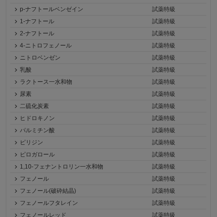
p-ナフトールベンゼイン
試薬特級
1-ナフトール
試薬特級
2-ナフトール
試薬特級
4-ニトロフェノール
試薬特級
ニトロベンゼン
試薬特級
乳酸
試薬特級
ラクトース一水和物
試薬特級
尿素
試薬特級
二硫化炭素
試薬特級
ヒドロキノン
試薬特級
パルミチン酸
試薬特級
ピリジン
試薬特級
ピロガロール
試薬特級
1,10-フェナントロリン一水和物
試薬特級
フェノール
試薬特級
フェノール(破砕結晶)
試薬特級
フェノールフタレイン
試薬特級
フェノールレッド
試薬特級