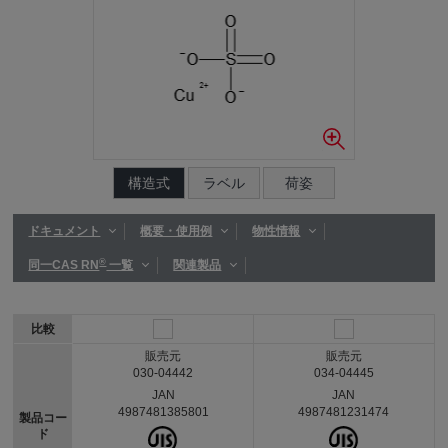
構造式
ラベル
荷姿
ドキュメント
概要・使用例
物性情報
®
同一CAS RN
一覧
関連製品
比較
販売元
販売元
030-04442
034-04445
JAN
JAN
4987481385801
4987481231474
製品コー
ド