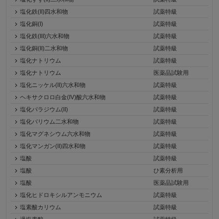
塩化鉄(II)四水和物
試薬特級
塩化銅(I)
試薬特級
塩化鉄(III)六水和物
試薬特級
塩化銅(II)二水和物
試薬特級
塩化ナトリウム
試薬特級
塩化ナトリウム
医薬品試験用
塩化ニッケル(II)六水和物
試薬特級
ヘキサクロロ白金(IV)酸六水和物
試薬特級
塩化パラジウム(II)
試薬特級
塩化バリウム二水和物
試薬特級
塩化マグネシウム六水和物
試薬特級
塩化マンガン(II)四水和物
試薬特級
塩酸
試薬特級
塩酸
ひ素分析用
塩酸
医薬品試験用
塩化ヒドロキシルアンモニウム
試薬特級
塩素酸カリウム
試薬特級