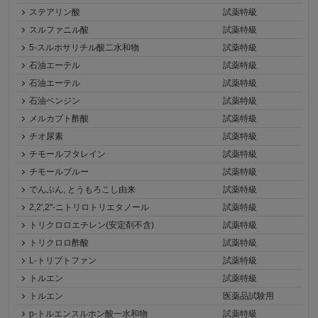
ステアリン酸
試薬特級
スルファニル酸
試薬特級
5-スルホサリチル酸二水和物
試薬特級
石油エーテル
試薬特級
石油エーテル
試薬特級
石油ベンジン
試薬特級
メルカプト酢酸
試薬特級
チオ尿素
試薬特級
チモールフタレイン
試薬特級
チモールブルー
試薬特級
でんぷん, とうもろこし由来
試薬特級
2,2',2''-ニトリロトリエタノール
試薬特級
トリクロロエチレン(安定剤不含)
試薬特級
トリクロロ酢酸
試薬特級
L-トリプトファン
試薬特級
トルエン
試薬特級
トルエン
医薬品試験用
p-トルエンスルホン酸一水和物
試薬特級