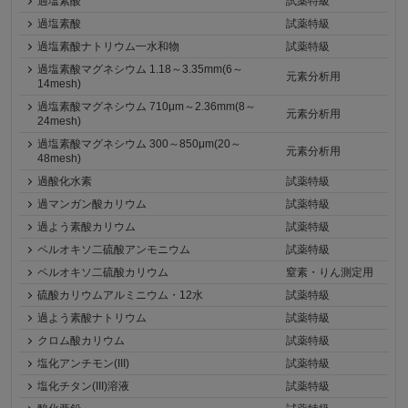
過塩素酸
試薬特級
過塩素酸
試薬特級
過塩素酸ナトリウム一水和物
試薬特級
過塩素酸マグネシウム 1.18～3.35mm(6～
元素分析用
14mesh)
過塩素酸マグネシウム 710μm～2.36mm(8～
元素分析用
24mesh)
過塩素酸マグネシウム 300～850μm(20～
元素分析用
48mesh)
過酸化水素
試薬特級
過マンガン酸カリウム
試薬特級
過よう素酸カリウム
試薬特級
ペルオキソ二硫酸アンモニウム
試薬特級
ペルオキソ二硫酸カリウム
窒素・りん測定用
硫酸カリウムアルミニウム・12水
試薬特級
過よう素酸ナトリウム
試薬特級
クロム酸カリウム
試薬特級
塩化アンチモン(III)
試薬特級
塩化チタン(III)溶液
試薬特級