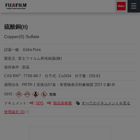
硫酸銅(II)
Copper(II) Sulfate
試薬一級
Extra Pure
製造元 :
富士フイルム和光純薬(株)
保存条件 :
室温
®
CAS RN
:
7758-98-7
分子式 :
CuSO4
分子量 :
159.61
適用法令 :
PRTR-1 安衛法57条・有害物表示対象物質 労57-2 劇-III
GHS :
ドキュメント :
SDS
製品規格書
すべてのドキュメントを見る
使用論文 (
3
)