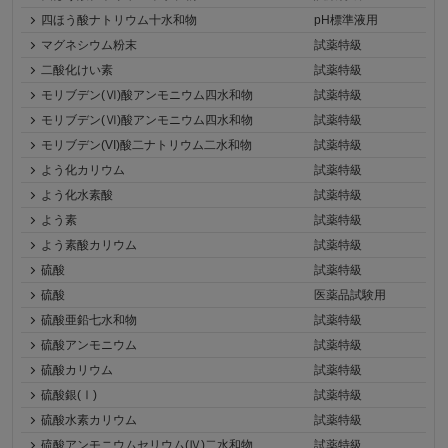
四ほう酸ナトリウム十水和物
pH標準液用
マグネシウム粉末
試薬特級
二酸化けい素
試薬特級
モリブデン(Ⅵ)酸アンモニウム四水和物
試薬特級
モリブデン(Ⅵ)酸アンモニウム四水和物
試薬特級
モリブデン(VI)酸二ナトリウム二水和物
試薬特級
よう化カリウム
試薬特級
よう化水素酸
試薬特級
よう素
試薬特級
よう素酸カリウム
試薬特級
硫酸
試薬特級
硫酸
医薬品試験用
硫酸亜鉛七水和物
試薬特級
硫酸アンモニウム
試薬特級
硫酸カリウム
試薬特級
硫酸銀(Ⅰ)
試薬特級
硫酸水素カリウム
試薬特級
硫酸アンモニウムセリウム(Ⅳ)二水和物
試薬特級