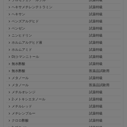
ブロモフェノールブルー
試薬特級
ヘキサメチレンテトラミン
試薬特級
ヘキサン
試薬特級
ベンズアルデヒド
試薬特級
ベンゼン
試薬特級
ニンヒドリン
試薬特級
ホルムアルデヒド液
試薬特級
ホルムアミド
試薬特級
D(-)-マンニトール
試薬特級
無水酢酸
試薬特級
無水酢酸
医薬品試験用
メタノール
試薬特級
メタノール
医薬品試験用
メチルオレンジ
試薬特級
2-メトキシエタノール
試薬特級
メチルレッド
試薬特級
メチレンブルー
試薬特級
クロロ酢酸
試薬特級