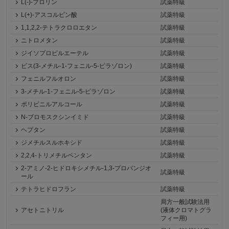
L(-)-プロリン
試薬特級
L(+)-アスコルビン酸
試薬特級
1,1,2,2-テトラクロロエタン
試薬特級
ニトロメタン
試薬特級
ジイソプロピルエーテル
試薬特級
ビス(3-メチル-1-フェニル-5-ピラゾロン)
試薬特級
フェニルフルオロン
試薬特級
3-メチル-1-フェニル-5-ピラゾロン
試薬特級
ポリビニルアルコール
試薬特級
N-ブロモスクシンイミド
試薬特級
ヘプタン
試薬特級
ジメチルスルホキシド
試薬特級
2,2,4-トリメチルペンタン
試薬特級
2-アミノ-2-ヒドロキシメチル-1,3-プロパンジオ
試薬特級
ール
テトラヒドロフラン
試薬特級
局方一般試験法用
アセトニトリル
(液体クロマトグラ
フィー用)