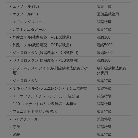
エタノール (95)
試薬一級
エタノール(95)
医薬品試験用
エチレングリコール
試薬特級
2-アミノエタノール
試薬特級
酢酸エチル(残留農薬・PCB試験用)
濃縮300
酢酸エチル(残留農薬・PCB試験用)
濃縮5000
ジクロロメタン(残留農薬・PCB試験用)
濃縮5000
ジクロロメタン(残留農薬・PCB試験用)
濃縮300
ジブチルジスルフィド(放射線励起法硫黄分析
放射線励起法硫黄
用)
分析用
ジクロロメタン
試薬特級
N,N-ジメチル-p-フェニレンジアミン二塩酸塩
試薬特級
N-1-ナフチルエチレンジアミン二塩酸塩
試薬特級
1,10-フェナントロリン塩酸塩一水和物
試薬特級
フェニルヒドラジン塩酸塩
試薬特級
1-オクタノール
試薬特級
寒天
試薬特級
ぎ酸
試薬特級