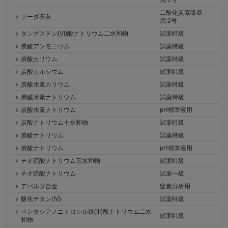
用:1号
二酸化炭素吸収
ソーダ石灰
用:2号
タングステン(VI)酸ナトリウム二水和物
試薬特級
炭酸アンモニウム
試薬特級
炭酸カリウム
試薬特級
炭酸カルシウム
試薬特級
炭酸水素カリウム
試薬特級
炭酸水素ナトリウム
試薬特級
炭酸水素ナトリウム
pH標準液用
炭酸ナトリウム十水和物
試薬特級
炭酸ナトリウム
試薬特級
炭酸ナトリウム
pH標準液用
チオ硫酸ナトリウム五水和物
試薬特級
チオ硫酸ナトリウム
試薬一級
デバルダ合金
窒素分析用
酸化チタン(IV)
試薬特級
ペンタシアノニトロシル鉄(III)酸ナトリウム二水
試薬特級
和物