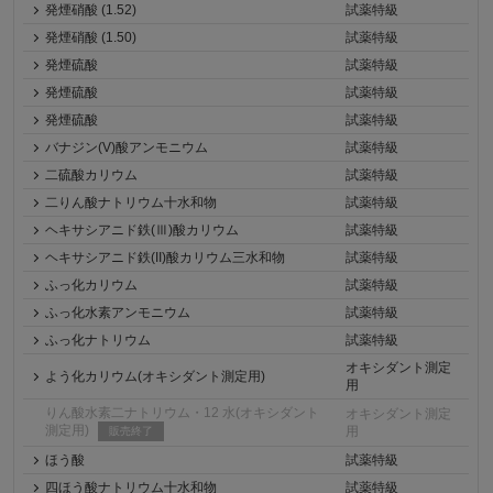
発煙硝酸 (1.52)
試薬特級
発煙硝酸 (1.50)
試薬特級
発煙硫酸
試薬特級
発煙硫酸
試薬特級
発煙硫酸
試薬特級
バナジン(V)酸アンモニウム
試薬特級
二硫酸カリウム
試薬特級
二りん酸ナトリウム十水和物
試薬特級
ヘキサシアニド鉄(Ⅲ)酸カリウム
試薬特級
ヘキサシアニド鉄(II)酸カリウム三水和物
試薬特級
ふっ化カリウム
試薬特級
ふっ化水素アンモニウム
試薬特級
ふっ化ナトリウム
試薬特級
オキシダント測定
よう化カリウム(オキシダント測定用)
用
りん酸水素二ナトリウム・12 水(オキシダント
オキシダント測定
測定用)
用
販売終了
ほう酸
試薬特級
四ほう酸ナトリウム十水和物
試薬特級