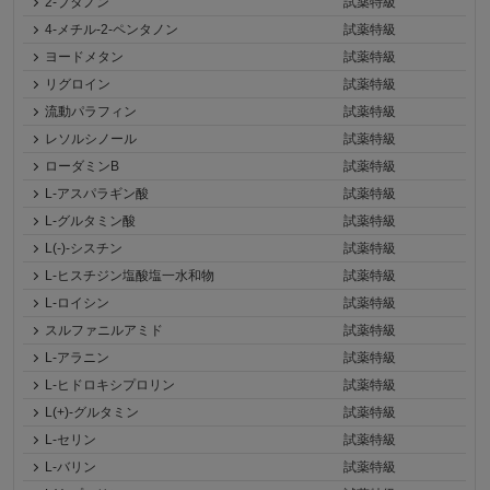
2-ブタノン
試薬特級
4-メチル-2-ペンタノン
試薬特級
ヨードメタン
試薬特級
リグロイン
試薬特級
流動パラフィン
試薬特級
レソルシノール
試薬特級
ローダミンB
試薬特級
L-アスパラギン酸
試薬特級
L-グルタミン酸
試薬特級
L(-)-シスチン
試薬特級
L-ヒスチジン塩酸塩一水和物
試薬特級
L-ロイシン
試薬特級
スルファニルアミド
試薬特級
L-アラニン
試薬特級
L-ヒドロキシプロリン
試薬特級
L(+)-グルタミン
試薬特級
L-セリン
試薬特級
L-バリン
試薬特級