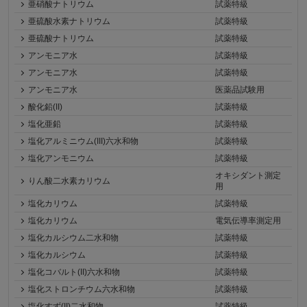
亜硝酸ナトリウム
試薬特級
亜硫酸水素ナトリウム
試薬特級
亜硫酸ナトリウム
試薬特級
アンモニア水
試薬特級
アンモニア水
試薬特級
アンモニア水
医薬品試験用
酸化鉛(II)
試薬特級
塩化亜鉛
試薬特級
塩化アルミニウム(III)六水和物
試薬特級
塩化アンモニウム
試薬特級
オキシダント測定
りん酸二水素カリウム
用
塩化カリウム
試薬特級
塩化カリウム
電気伝導率測定用
塩化カルシウム二水和物
試薬特級
塩化カルシウム
試薬特級
塩化コバルト(II)六水和物
試薬特級
塩化ストロンチウム六水和物
試薬特級
塩化すず(II)二水和物
試薬特級