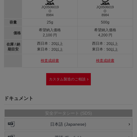
JQ0506019
JQ0506019
O
O
8984
8984
容量
25g
500g
希望納入価格
希望納入価格
価格
2,100 円
4,200 円
西日本 :
西日本 :
20以上
20以上
在庫 / 納
期目安
東日本 :
東日本 :
20以上
50以上
検査成績書
検査成績書
カスタム製造のご相談
ドキュメント
安全データシート (SDS)
日本語 (Japanese)