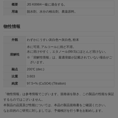
概要
JIS K8984一級に適合する。
用途
脱水剤、水分の検出剤、農薬原料。
物性情報
外観
わずかにうすい灰白色〜灰白色, 粉末
水に可溶, アルコールに殆ど不溶。
水に溶けやすく，エタノール(99.5)にほとんど溶けない。
溶解性
「溶解性情報」は、最適溶媒が記載されていない場合がご
ざいます。
融点
200℃ (dec.)
比重
3.603
純度
97.5+% (CuSO4) (Titration)
「物性情報」は参考情報でございます。規格値を除き、この製品の性能を保証
するものではございません。
本製品の品質及び性能については、本品の製品規格書をご確認ください。
なお目的のご研究に対しましては、予備検討を行う事をお勧めします。