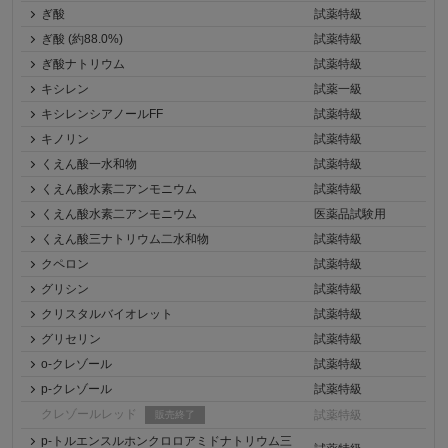
ぎ酸
試薬特級
ぎ酸 (約88.0%)
試薬特級
ぎ酸ナトリウム
試薬特級
キシレン
試薬一級
キシレンシアノールFF
試薬特級
キノリン
試薬特級
くえん酸一水和物
試薬特級
くえん酸水素二アンモニウム
試薬特級
くえん酸水素二アンモニウム
医薬品試験用
くえん酸三ナトリウム二水和物
試薬特級
クペロン
試薬特級
グリシン
試薬特級
クリスタルバイオレット
試薬特級
グリセリン
試薬特級
o-クレゾール
試薬特級
p-クレゾール
試薬特級
クレゾールレッド
試薬特級
販売終了
p-トルエンスルホンクロロアミドナトリウム三