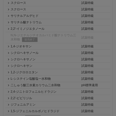
スクロース
試薬特級
スクロース
試薬特級
サリチルアルデヒド
試薬特級
サリチル酸ナトリウム
試薬特級
2,2'-イミノジエタノール
試薬特級
N,N-ジエチルジチオカルバミド酸ナトリウム三
試薬特級
水和物
販売終了
1,4-ジオキサン
試薬特級
シクロヘキサノール
試薬特級
シクロヘキサノン
試薬特級
シクロヘキサン
試薬特級
1,2-ジクロロエタン
試薬特級
L-システイン塩酸塩一水和物
試薬特級
二しゅう酸三水素カリウム二水和物
pH標準液用
2,4-ジニトロフェニルヒドラジン
試薬特級
2,2'-ビピリジル
試薬特級
ジフェニルアミン
試薬特級
1,5-ジフェニルカルボノヒドラジド
試薬特級