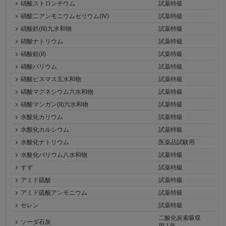
硝酸ストロンチウム
試薬特級
硝酸二アンモニウムセリウム(IV)
試薬特級
硝酸鉄(III)九水和物
試薬特級
硝酸ナトリウム
試薬特級
硝酸鉛(II)
試薬特級
硝酸バリウム
試薬特級
硝酸ビスマス五水和物
試薬特級
硝酸マグネシウム六水和物
試薬特級
硝酸マンガン(II)六水和物
試薬特級
水酸化カリウム
試薬特級
水酸化カルシウム
試薬特級
水酸化ナトリウム
医薬品試験用
水酸化バリウム八水和物
試薬特級
すず
試薬特級
アミド硫酸
試薬特級
アミド硫酸アンモニウム
試薬特級
セレン
試薬特級
二酸化炭素吸収
ソーダ石灰