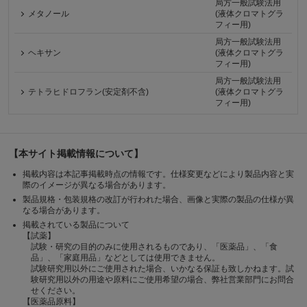
局方一般試験法用
メタノール
(液体クロマトグラ
フィー用)
局方一般試験法用
ヘキサン
(液体クロマトグラ
フィー用)
局方一般試験法用
テトラヒドロフラン(安定剤不含)
(液体クロマトグラ
フィー用)
【本サイト掲載情報について】
掲載内容は本記事掲載時点の情報です。仕様変更などにより製品内容と実
際のイメージが異なる場合があります。
製品規格・包装規格の改訂が行われた場合、画像と実際の製品の仕様が異
なる場合があります。
掲載されている製品について
【試薬】
試験・研究の目的のみに使用されるものであり、「医薬品」、「食
品」、「家庭用品」などとしては使用できません。
試験研究用以外にご使用された場合、いかなる保証も致しかねます。試
験研究用以外の用途や原料にご使用希望の場合、弊社営業部門にお問合
せください。
【医薬品原料】