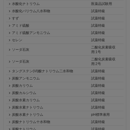
水酸化ナトリウム
医薬品試験用
水酸化バリウム八水和物
試薬特級
すず
試薬特級
アミド硫酸
試薬特級
アミド硫酸アンモニウム
試薬特級
セレン
試薬特級
二酸化炭素吸収
ソーダ石灰
用:1号
二酸化炭素吸収
ソーダ石灰
用:2号
タングステン(VI)酸ナトリウム二水和物
試薬特級
炭酸アンモニウム
試薬特級
炭酸カリウム
試薬特級
炭酸カルシウム
試薬特級
炭酸水素カリウム
試薬特級
炭酸水素ナトリウム
試薬特級
炭酸水素ナトリウム
pH標準液用
炭酸ナトリウム十水和物
試薬特級
炭酸ナトリウム
試薬特級