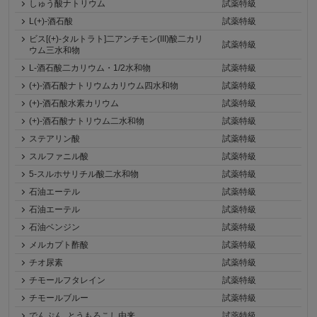
しゅう酸ナトリウム
試薬特級
L(+)-酒石酸
試薬特級
ビス[(+)-タルトラト]二アンチモン(III)酸二カリ
試薬特級
ウム三水和物
L-酒石酸二カリウム・1/2水和物
試薬特級
(+)-酒石酸ナトリウムカリウム四水和物
試薬特級
(+)-酒石酸水素カリウム
試薬特級
(+)-酒石酸ナトリウム二水和物
試薬特級
ステアリン酸
試薬特級
スルファニル酸
試薬特級
5-スルホサリチル酸二水和物
試薬特級
石油エーテル
試薬特級
石油エーテル
試薬特級
石油ベンジン
試薬特級
メルカプト酢酸
試薬特級
チオ尿素
試薬特級
チモールフタレイン
試薬特級
チモールブルー
試薬特級
でんぷん, とうもろこし由来
試薬特級