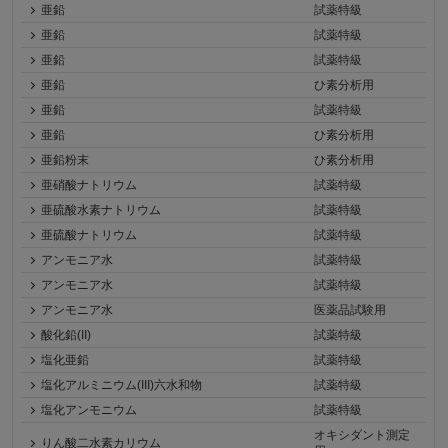
亜鉛
試薬特級
亜鉛
試薬特級
亜鉛
試薬特級
亜鉛
ひ素分析用
亜鉛
試薬特級
亜鉛
ひ素分析用
亜鉛粉末
ひ素分析用
亜硝酸ナトリウム
試薬特級
亜硫酸水素ナトリウム
試薬特級
亜硫酸ナトリウム
試薬特級
アンモニア水
試薬特級
アンモニア水
試薬特級
アンモニア水
医薬品試験用
酸化鉛(II)
試薬特級
塩化亜鉛
試薬特級
塩化アルミニウム(III)六水和物
試薬特級
塩化アンモニウム
試薬特級
オキシダント測定
りん酸二水素カリウム