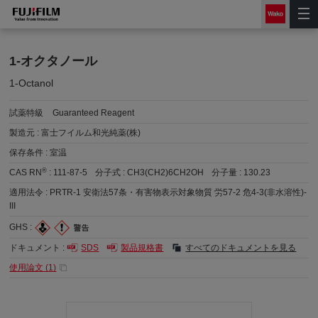
1-オクタノール
1-Octanol
試薬特級
Guaranteed Reagent
製造元 :
富士フイルム和光純薬(株)
保存条件 :
室温
®
CAS RN
:
111-87-5
分子式 :
CH3(CH2)6CH2OH
分子量 :
130.23
適用法令 :
PRTR-1 安衛法57条・有害物表示対象物質 労57-2 危4-3(非水溶性)-
III
GHS :
ドキュメント :
SDS
製品規格書
すべてのドキュメントを見る
使用論文 (
1
)