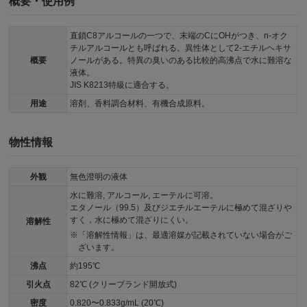
概要・使用例
直鎖C8アルコールの一つで、末端のCにOHがつき、n-オク
チルアルコールとも呼ばれる。異性体として2-エチルヘキサ
概要
ノールがある。特異の臭いのある比較的高沸点で水に難溶な
液体。
JIS K8213特級に適合する。
用途
溶剤、香料調合材料、有機合成原料。
物性情報
外観
無色澄明の液体
水に難溶, アルコール, エーテルに可溶。
エタノール（99.5）及びジエチルエーテルに極めて混ざりや
すく，水に極めて混ざりにくい。
溶解性
「溶解性情報」は、最適溶媒が記載されていない場合がご
ざいます。
沸点
約195℃
引火点
82℃ (クリーブランド開放式)
密度
0.820〜0.833g/mL (20℃)