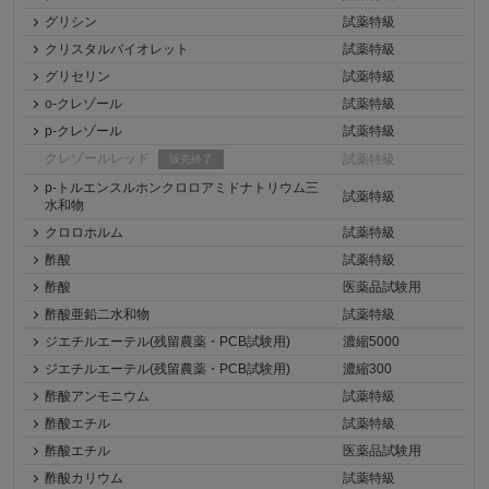
グリシン
試薬特級
クリスタルバイオレット
試薬特級
グリセリン
試薬特級
o-クレゾール
試薬特級
p-クレゾール
試薬特級
クレゾールレッド
試薬特級
販売終了
p-トルエンスルホンクロロアミドナトリウム三
試薬特級
水和物
クロロホルム
試薬特級
酢酸
試薬特級
酢酸
医薬品試験用
酢酸亜鉛二水和物
試薬特級
ジエチルエーテル(残留農薬・PCB試験用)
濃縮5000
ジエチルエーテル(残留農薬・PCB試験用)
濃縮300
酢酸アンモニウム
試薬特級
酢酸エチル
試薬特級
酢酸エチル
医薬品試験用
酢酸カリウム
試薬特級