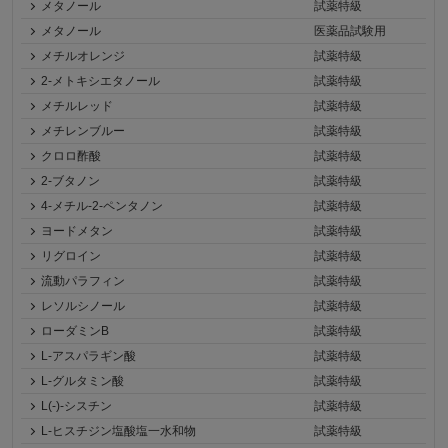
メタノール
試薬特級
メタノール
医薬品試験用
メチルオレンジ
試薬特級
2-メトキシエタノール
試薬特級
メチルレッド
試薬特級
メチレンブルー
試薬特級
クロロ酢酸
試薬特級
2-ブタノン
試薬特級
4-メチル-2-ペンタノン
試薬特級
ヨードメタン
試薬特級
リグロイン
試薬特級
流動パラフィン
試薬特級
レソルシノール
試薬特級
ローダミンB
試薬特級
L-アスパラギン酸
試薬特級
L-グルタミン酸
試薬特級
L(-)-シスチン
試薬特級
L-ヒスチジン塩酸塩一水和物
試薬特級