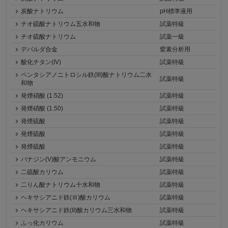
炭酸ナトリウム
pH標準液用
チオ硫酸ナトリウム五水和物
試薬特級
チオ硫酸ナトリウム
試薬一級
デバルダ合金
窒素分析用
酸化チタン(IV)
試薬特級
ペンタシアノニトロシル鉄(III)酸ナトリウム二水
試薬特級
和物
発煙硝酸 (1.52)
試薬特級
発煙硝酸 (1.50)
試薬特級
発煙硫酸
試薬特級
発煙硫酸
試薬特級
発煙硫酸
試薬特級
バナジン(V)酸アンモニウム
試薬特級
二硫酸カリウム
試薬特級
二りん酸ナトリウム十水和物
試薬特級
ヘキサシアニド鉄(Ⅲ)酸カリウム
試薬特級
ヘキサシアニド鉄(II)酸カリウム三水和物
試薬特級
ふっ化カリウム
試薬特級