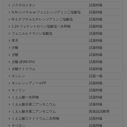
ジクロロメタン
試薬特級
N,N-ジメチル-p-フェニレンジアミン二塩酸塩
試薬特級
N-1-ナフチルエチレンジアミン二塩酸塩
試薬特級
1,10-フェナントロリン塩酸塩一水和物
試薬特級
フェニルヒドラジン塩酸塩
試薬特級
寒天
試薬特級
ぎ酸
試薬特級
ぎ酸
試薬特級
ぎ酸 (約88.0%)
試薬特級
ぎ酸ナトリウム
試薬特級
キシレン
試薬一級
キシレンシアノールFF
試薬特級
キノリン
試薬特級
くえん酸一水和物
試薬特級
くえん酸水素二アンモニウム
試薬特級
くえん酸水素二アンモニウム
医薬品試験用
くえん酸三ナトリウム二水和物
試薬特級
クペロン
試薬特級