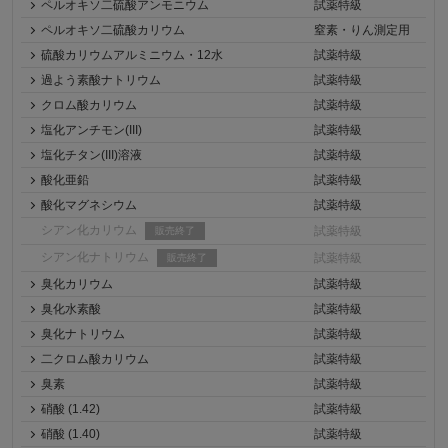
ペルオキソ二硫酸アンモニウム
試薬特級
ペルオキソ二硫酸カリウム
窒素・りん測定用
硫酸カリウムアルミニウム・12水
試薬特級
過よう素酸ナトリウム
試薬特級
クロム酸カリウム
試薬特級
塩化アンチモン(III)
試薬特級
塩化チタン(III)溶液
試薬特級
酸化亜鉛
試薬特級
酸化マグネシウム
試薬特級
シアン化カリウム
試薬特級
販売終了
シアン化ナトリウム
試薬特級
販売終了
臭化カリウム
試薬特級
臭化水素酸
試薬特級
臭化ナトリウム
試薬特級
二クロム酸カリウム
試薬特級
臭素
試薬特級
硝酸 (1.42)
試薬特級
硝酸 (1.40)
試薬特級