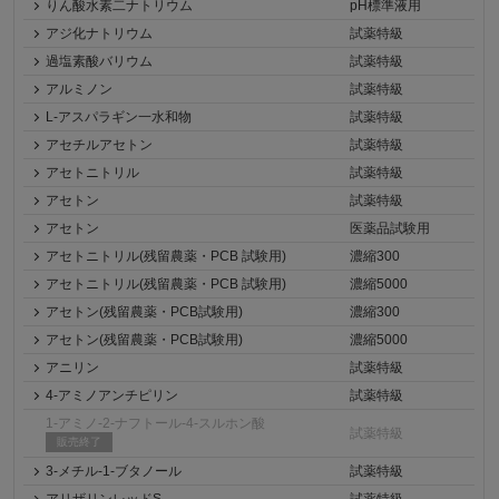
りん酸水素二ナトリウム
pH標準液用
アジ化ナトリウム
試薬特級
過塩素酸バリウム
試薬特級
アルミノン
試薬特級
L-アスパラギン一水和物
試薬特級
アセチルアセトン
試薬特級
アセトニトリル
試薬特級
アセトン
試薬特級
アセトン
医薬品試験用
アセトニトリル(残留農薬・PCB 試験用)
濃縮300
アセトニトリル(残留農薬・PCB 試験用)
濃縮5000
アセトン(残留農薬・PCB試験用)
濃縮300
アセトン(残留農薬・PCB試験用)
濃縮5000
アニリン
試薬特級
4-アミノアンチピリン
試薬特級
1-アミノ-2-ナフトール-4-スルホン酸
試薬特級
販売終了
3-メチル-1-ブタノール
試薬特級