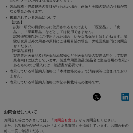
際のイメージが異なる場合があります。
製品規格・包装規格の改訂が行われた場合、画像と実際の製品の仕様が異
なる場合があります。
掲載されている製品について
【試薬】
試験・研究の目的のみに使用されるものであり、「医薬品」、「食
品」、「家庭用品」などとしては使用できません。
試験研究用以外にご使用された場合、いかなる保証も致しかねます。試
験研究用以外の用途や原料にご使用希望の場合、弊社営業部門にお問合
せください。
【医薬品原料】
製造専用医薬品及び医薬品添加物などを医薬品等の製造原料として製造
業者向けに販売しています。製造専用医薬品(製品名に製造専用の表示が
あるもの)のご購入には、確認書が必要です。
表示している希望納入価格は「本体価格のみ」で消費税等は含まれており
ません。
表示している希望納入価格は本記事掲載時点の価格です。
お問合せについて
お問合せ等につきましては、「
お問合せ窓口
」からお問合せください。
また、お客様から寄せられた「よくある質問」を掲載しています。お問合せの
前に一度ご確認ください。