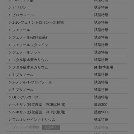
パルミチン酸
試薬特級
ピリジン
試薬特級
ピロガロール
試薬特級
1,10-フェナントロリン一水和物
試薬特級
フェノール
試薬特級
フェノール(破砕結晶)
試薬特級
フェノールフタレイン
試薬特級
フェノールレッド
試薬特級
フタル酸水素カリウム
試薬特級
フタル酸水素カリウム
pH標準液用
1-ブタノール
試薬特級
2-メチル-1-プロパノール
試薬特級
2-ブタノール
試薬特級
D(+)-グルコース
試薬特級
ヘキサン(残留農薬・PCB試験用)
濃縮300
ヘキサン(残留農薬・PCB試験用)
濃縮5000
フルオレセインナトリウム
試薬特級
ブルシンn水和物
試薬特級
販売終了