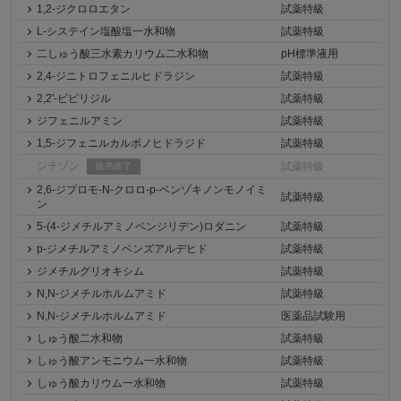
1,2-ジクロロエタン
試薬特級
L-システイン塩酸塩一水和物
試薬特級
二しゅう酸三水素カリウム二水和物
pH標準液用
2,4-ジニトロフェニルヒドラジン
試薬特級
2,2'-ビピリジル
試薬特級
ジフェニルアミン
試薬特級
1,5-ジフェニルカルボノヒドラジド
試薬特級
ジチゾン
試薬特級
販売終了
2,6-ジブロモ-N-クロロ-p-ベンゾキノンモノイミ
試薬特級
ン
5-(4-ジメチルアミノベンジリデン)ロダニン
試薬特級
p-ジメチルアミノベンズアルデヒド
試薬特級
ジメチルグリオキシム
試薬特級
N,N-ジメチルホルムアミド
試薬特級
N,N-ジメチルホルムアミド
医薬品試験用
しゅう酸二水和物
試薬特級
しゅう酸アンモニウム一水和物
試薬特級
しゅう酸カリウム一水和物
試薬特級