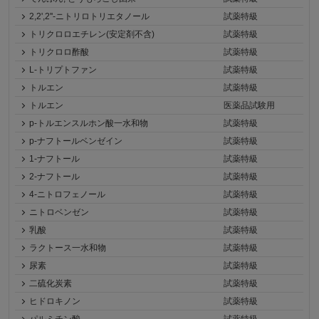
2,2',2''-ニトリロトリエタノール
試薬特級
トリクロロエチレン(安定剤不含)
試薬特級
トリクロロ酢酸
試薬特級
L-トリプトファン
試薬特級
トルエン
試薬特級
トルエン
医薬品試験用
p-トルエンスルホン酸一水和物
試薬特級
p-ナフトールベンゼイン
試薬特級
1-ナフトール
試薬特級
2-ナフトール
試薬特級
4-ニトロフェノール
試薬特級
ニトロベンゼン
試薬特級
乳酸
試薬特級
ラクトース一水和物
試薬特級
尿素
試薬特級
二硫化炭素
試薬特級
ヒドロキノン
試薬特級