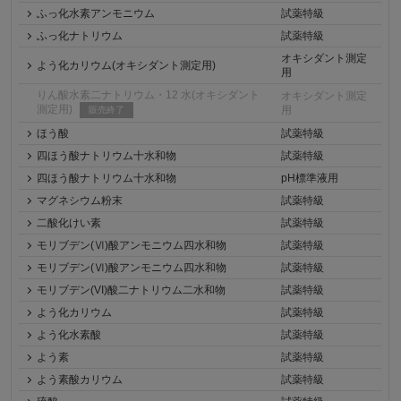
ふっ化水素アンモニウム
試薬特級
ふっ化ナトリウム
試薬特級
オキシダント測定
よう化カリウム(オキシダント測定用)
用
りん酸水素二ナトリウム・12 水(オキシダント
オキシダント測定
測定用)
用
販売終了
ほう酸
試薬特級
四ほう酸ナトリウム十水和物
試薬特級
四ほう酸ナトリウム十水和物
pH標準液用
マグネシウム粉末
試薬特級
二酸化けい素
試薬特級
モリブデン(Ⅵ)酸アンモニウム四水和物
試薬特級
モリブデン(Ⅵ)酸アンモニウム四水和物
試薬特級
モリブデン(VI)酸二ナトリウム二水和物
試薬特級
よう化カリウム
試薬特級
よう化水素酸
試薬特級
よう素
試薬特級
よう素酸カリウム
試薬特級