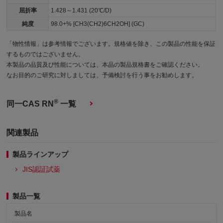
屈折率
1.428～1.431 (20℃/D)
純度
98.0+% [CH3(CH2)6CH2OH] (GC)
「物性情報」は参考情報でございます。規格値を除き、この製品の性能を保証
するものではございません。
本製品の品質及び性能については、本品の製品規格書をご確認ください。
なお目的のご研究に対しましては、予備検討を行う事をお勧めします。
®
同一CAS RN
一覧
関連製品
製品ラインアップ
JIS認証試薬
製品一覧
製品名