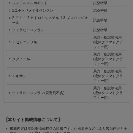
ジメチルスルホキシド
試薬特級
2,2,4-トリメチルペンタン
試薬特級
2-アミノ-2-ヒドロキシメチル-1,3-プロパンジオ
試薬特級
ール
テトラヒドロフラン
試薬特級
局方一般試験法用
アセトニトリル
(液体クロマトグラ
フィー用)
局方一般試験法用
メタノール
(液体クロマトグラ
フィー用)
局方一般試験法用
ヘキサン
(液体クロマトグラ
フィー用)
局方一般試験法用
テトラヒドロフラン(安定剤不含)
(液体クロマトグラ
フィー用)
【本サイト掲載情報について】
掲載内容は本記事掲載時点の情報です。仕様変更などにより製品内容と実