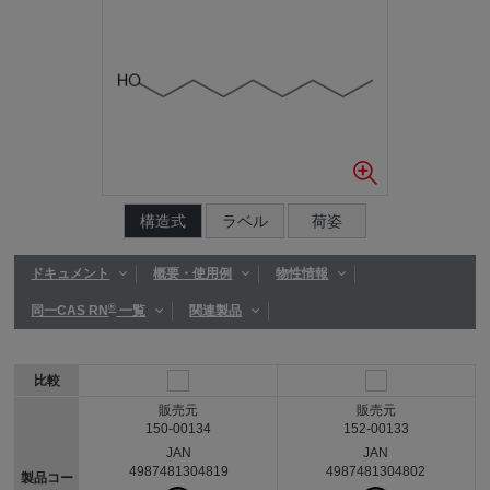
構造式
ラベル
荷姿
ドキュメント
概要・使用例
物性情報
®
同一CAS RN
一覧
関連製品
比較
販売元
販売元
150-00134
152-00133
JAN
JAN
4987481304819
4987481304802
製品コー