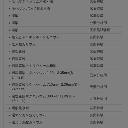
塩化マグネシウム六水和物
試薬特級
塩化マンガン(II)四水和物
試薬特級
塩酸
試薬特級
塩酸
ひ素分析用
塩酸
医薬品試験用
塩化ヒドロキシルアンモニウム
試薬特級
塩素酸カリウム
試薬特級
過塩素酸
試薬特級
過塩素酸
試薬特級
過塩素酸ナトリウム一水和物
試薬特級
過塩素酸マグネシウム 1.18～3.35mm(6～
元素分析用
14mesh)
過塩素酸マグネシウム 710μm～2.36mm(8～
元素分析用
24mesh)
過塩素酸マグネシウム 300～850μm(20～
元素分析用
48mesh)
過酸化水素
試薬特級
過マンガン酸カリウム
試薬特級
過よう素酸カリウム
試薬特級