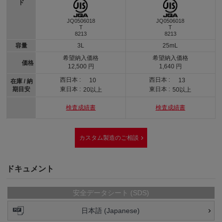
ド
JQ0506018
JQ0506018
T
T
8213
8213
容量
3L
25mL
希望納入価格
希望納入価格
価格
12,500 円
1,640 円
西日本 :
西日本 :
10
13
在庫 / 納
期目安
東日本 :
東日本 :
20以上
50以上
検査成績書
検査成績書
カスタム製造のご相談
ドキュメント
安全データシート (SDS)
日本語 (Japanese)