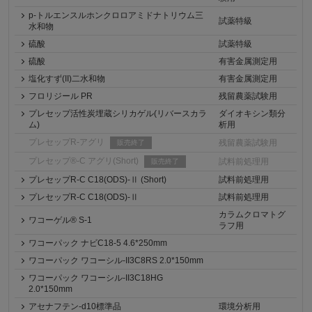
p-トルエンスルホンクロロアミドナトリウム三
試薬特級
水和物
硫酸
試薬特級
硫酸
有害金属測定用
塩化すず(II)二水和物
有害金属測定用
フロリジール PR
残留農薬試験用
プレセップ活性炭埋蔵シリカゲル(リバースカラ
ダイオキシン類分
ム)
析用
プレセップR-アグリ
残留農薬試験用
販売終了
プレセップ®-C アグリ(Short)
試料前処理用
販売終了
プレセップR-C C18(ODS)-Ⅱ (Short)
試料前処理用
プレセップR-C C18(ODS)-Ⅱ
試料前処理用
カラムクロマトグ
ワコーゲル® S-1
ラフ用
ワコーパック ナビC18-5 4.6*250mm
ワコーパック ワコーシル-II3C8RS 2.0*150mm
ワコーパック ワコーシル-II3C18HG
2.0*150mm
アセナフテン-d10標準品
環境分析用