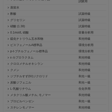
試験用
蒸留水
酢酸
試薬特級
グリセリン
試薬特級
硝酸 (1.38)
試薬特級
0.1mol/L 硝酸
容量分析用
硫化ナトリウム五水和物
和光特級
ビスフェノールA標準品
環境分析用
p-t-ブチルフェノール標準品
環境分析用
ε-カプロラクタム
和光特級
クロロメチルオキシラン
和光特級
クメン
和光特級
ジブチルすず(IV)ジクロリド
和光一級
炭酸ジフェニル
和光一級
L-乳酸リチウム
生化学用
メタクリル酸メチル, モノマー
和光特級
プロピルベンゼン
和光一級
スチレンモノマー
和光特級