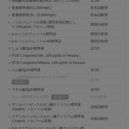
亜硝酸性窒素標準液 [NO2- (Nとして) 1000]
JCSS
窒素標準液(N:1,000mg/L)
排水試験用
窒素標準液 (N : 10,000mg/L)
排水試験用
ノニルフェノール溶液 (異性体混合物とし
環境分析用
て:100μg/mL アセトン溶液)
p-n-ノニルフェノール標準品
環境分析用
p-n-ノニルフェノール-d4標準品
環境分析用
しゅう酸塩pH標準液
JCSS
PCB Congeners Mix, 100 ug/mL in Hexane
PCB Congeners Mixture, 100 ug/mL in Hexane
りん酸塩pH標準液
JCSS
りん標準液 [PO43- (Pとして) 1000]
JCSS
販売終了
フタル酸塩pH標準液
JCSS
セレン標準液 (Se 1000)
ICP分析用
販売終了
デシルベンゼンスルホン酸ナトリウム標準液
水質試験用
(1mg/mL メタノール溶液)
ドデシルベンゼンスルホン酸ナトリウム標準液
水質試験用
(1mg/mL メタノール溶液)
p-n-オクチルベンゼンスルホン酸ナトリウム標