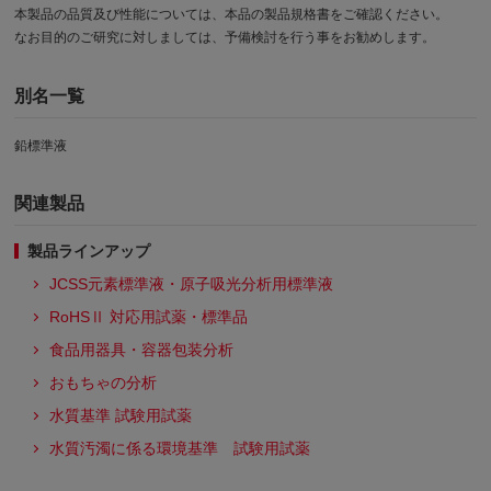
本製品の品質及び性能については、本品の製品規格書をご確認ください。
なお目的のご研究に対しましては、予備検討を行う事をお勧めします。
別名一覧
鉛標準液
関連製品
製品ラインアップ
JCSS元素標準液・原子吸光分析用標準液
RoHSⅡ 対応用試薬・標準品
食品用器具・容器包装分析
おもちゃの分析
水質基準 試験用試薬
水質汚濁に係る環境基準 試験用試薬