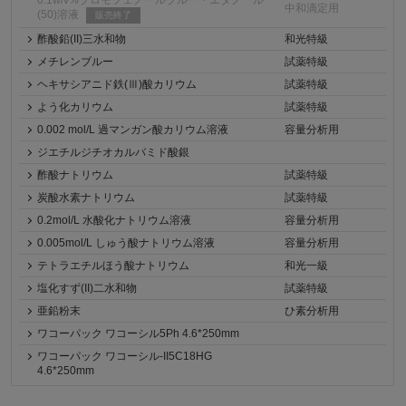
中和滴定用
(50)溶液
販売終了
酢酸鉛(II)三水和物
和光特級
メチレンブルー
試薬特級
ヘキサシアニド鉄(Ⅲ)酸カリウム
試薬特級
よう化カリウム
試薬特級
0.002 mol/L 過マンガン酸カリウム溶液
容量分析用
ジエチルジチオカルバミド酸銀
酢酸ナトリウム
試薬特級
炭酸水素ナトリウム
試薬特級
0.2mol/L 水酸化ナトリウム溶液
容量分析用
0.005mol/L しゅう酸ナトリウム溶液
容量分析用
テトラエチルほう酸ナトリウム
和光一級
塩化すず(II)二水和物
試薬特級
亜鉛粉末
ひ素分析用
ワコーパック ワコーシル5Ph 4.6*250mm
ワコーパック ワコーシル-II5C18HG
4.6*250mm