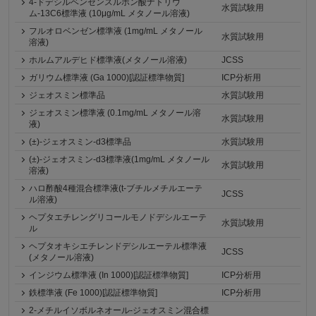
4-ドデシルベンゼンスルホン酸ナトリウ
水質試験用
ム-13C6標準液 (10μg/mL メタノール溶液)
フルオロベンゼン標準液 (1mg/mL メタノール
水質試験用
溶液)
ホルムアルデヒド標準液(メタノール溶液)
JCSS
ガリウム標準液 (Ga 1000)[認証標準物質]
ICP分析用
ジェオスミン標準品
水質試験用
ジェオスミン標準液 (0.1mg/mL メタノール溶
水質試験用
液)
(±)-ジェオスミン-d3標準品
水質試験用
(±)-ジェオスミン-d3標準液(1mg/mL メタノール
水質試験用
溶液)
ハロ酢酸4種混合標準液(t-ブチルメチルエーテ
JCSS
ル溶液)
ヘプタエチレングリコールモノドデシルエーテ
水質試験用
ル
ヘプタオキシエチレンドデシルエーテル標準液
JCSS
(メタノール溶液)
インジウム標準液 (In 1000)[認証標準物質]
ICP分析用
鉄標準液 (Fe 1000)[認証標準物質]
ICP分析用
2-メチルイソボルネオール-ジェオスミン混合標