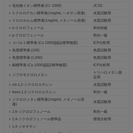
塩化物イオン標準液 (Cl- 1000)
JCSS
1-クロロデカン標準液(1mg/mL ヘキサン溶液)
水質試験用
クロロホルム標準液(1mg/mL メタノール溶液)
水質試験用
o-クロロフェノール
和光特級
p-クロロフェノール
和光一級
コバルト標準液 (Co 1000)[認証標準物質]
ICP分析用
色度標準液 (100)
色度試験用
色度標準液 (1,000)
色度試験用
銅標準液 (Cu 1000)[認証標準物質]
ICP分析用
トリハロメタン測
ジブロモクロロメタン
定用
cis-1,2-ジクロロエチレン
水質試験用
trans-1,2-ジクロロエチレン
和光一級
ジクロロメタン標準液(1mg/mL メタノール溶
水質試験用
液)
2,6-ジクロロフェノール
和光一級
2,4-ジクロロフェノール標準品
環境分析用
1,4-ジオキサン