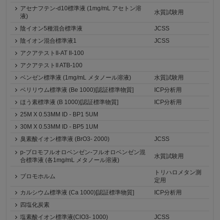
アセナフテン-d10標準液 (1mg/mL アセトン溶
水質試験用
液)
陰イオン5種混合標準液
JCSS
陰イオン混合標準液1
JCSS
アクアテストII-AT II-100
アクアテストII ATB-100
ベンゼン標準液 (1mg/mL メタノール溶液)
水質試験用
ベリリウム標準液 (Be 1000)[認証標準物質]
ICP分析用
ほう素標準液 (B 1000)[認証標準物質]
ICP分析用
25M X 0.53MM ID - BP1 5UM
30M X 0.53MM ID - BP5 1UM
臭素酸イオン標準液 (BrO3- 2000)
JCSS
p-ブロモフルオロベンゼン-フルオロベンゼン混
水質試験用
合標準液 (各1mg/mL メタノール溶液)
トリハロメタン測
ブロモホルム
定用
カルシウム標準液 (Ca 1000)[認証標準物質]
ICP分析用
四塩化炭素
塩素酸イオン標準液(ClO3- 1000)
JCSS