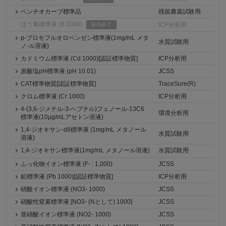
ベンチオカーブ標準品
残留農薬試験用
ほう素標準液 (B 1000)
ICP分析用
販売終了
p-ブロモフルオロベンゼン標準液(1mg/mL メタ
水質試験用
ノ-ル溶液)
カドミウム標準液 (Cd 1000)[認証標準物質]
ICP分析用
炭酸塩pH標準液 (pH 10.01)
JCSS
CAT標準物質[認証標準物質]
TraceSure(R)
クロム標準液 (Cr 1000)
ICP分析用
4-(3,6-ジメチル-3-ヘプチル)フェノール-13C6
環境分析用
標準液(10μg/mLアセトン溶液)
1,4-ジオキサン-d8標準液 (1mg/mL メタノール
水質試験用
溶液)
1,4-ジオキサン標準液(1mg/mL メタノール溶液)
水質試験用
ふっ化物イオン標準液 (F- : 1,000)
JCSS
鉛標準液 (Pb 1000)[認証標準物質]
ICP分析用
硝酸イオン標準液 (NO3- 1000)
JCSS
硝酸性窒素標準液 [NO3- (Nとして) 1000]
JCSS
亜硝酸イオン標準液 (NO2- 1000)
JCSS