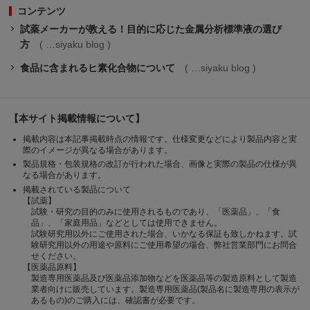
コンテンツ
試薬メーカーが教える！目的に応じた金属分析標準液の選び
方
siyaku blog
食品に含まれるヒ素化合物について
siyaku blog
【本サイト掲載情報について】
掲載内容は本記事掲載時点の情報です。仕様変更などにより製品内容と実
際のイメージが異なる場合があります。
製品規格・包装規格の改訂が行われた場合、画像と実際の製品の仕様が異
なる場合があります。
掲載されている製品について
【試薬】
試験・研究の目的のみに使用されるものであり、「医薬品」、「食
品」、「家庭用品」などとしては使用できません。
試験研究用以外にご使用された場合、いかなる保証も致しかねます。試
験研究用以外の用途や原料にご使用希望の場合、弊社営業部門にお問合
せください。
【医薬品原料】
製造専用医薬品及び医薬品添加物などを医薬品等の製造原料として製造
業者向けに販売しています。製造専用医薬品(製品名に製造専用の表示が
あるもの)のご購入には、確認書が必要です。