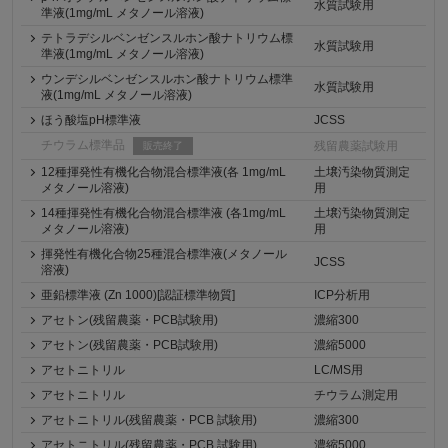
水質試験用
準液(1mg/mL メタノール溶液)
テトラデシルベンゼンスルホン酸ナトリウム標
水質試験用
準液(1mg/mL メタノール溶液)
ウンデシルベンゼンスルホン酸ナトリウム標準
水質試験用
液(1mg/mL メタノール溶液)
ほう酸塩pH標準液
JCSS
チウラム標準品
残留農薬試験用
販売終了
12種揮発性有機化合物混合標準液(各 1mg/mL
土壌汚染物質測定
メタノール溶液)
用
14種揮発性有機化合物混合標準液 (各1mg/mL
土壌汚染物質測定
メタノール溶液)
用
揮発性有機化合物25種混合標準液(メタノール
JCSS
溶液)
亜鉛標準液 (Zn 1000)[認証標準物質]
ICP分析用
アセトン(残留農薬・PCB試験用)
濃縮300
アセトン(残留農薬・PCB試験用)
濃縮5000
アセトニトリル
LC/MS用
アセトニトリル
チウラム測定用
アセトニトリル(残留農薬・PCB 試験用)
濃縮300
アセトニトリル(残留農薬・PCB 試験用)
濃縮5000