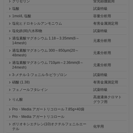
グリセリン
蛍光顕微鏡用
塩酸
試薬特級
1mol/L 塩酸
容量分析用
塩化ヒドロキシルアンモニウム
有害金属測定用
塩化鉄(III)六水和物
試薬特級
過塩素酸マグネシウム 1.18～3.35mm(6～
元素分析用
14mesh)
過塩素酸マグネシウム 300～850μm(20～
元素分析用
48mesh)
過塩素酸マグネシウム 710μm～2.36mm(8～
元素分析用
24mesh)
3-メチル-1-フェニル-5-ピラゾロン
試薬特級
硝酸 (1.38)
有害金属測定用
フェノールフタレイン
試薬特級
高速液体クロマト
りん酸
グラフ用
Pro・Media アガートリコロール 7.85g×40袋
Pro・Media アガートリコロール
ポリオキシエチレン(10)オクチルフェニルエー
化学用
テル