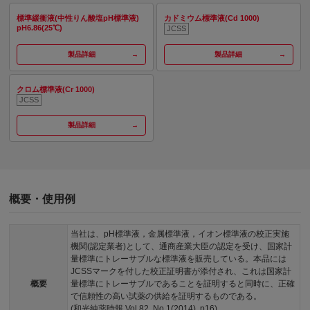
標準緩衝液(中性りん酸塩pH標準液)
カドミウム標準液(Cd 1000)
pH6.86(25℃)
JCSS
製品詳細
製品詳細
クロム標準液(Cr 1000)
JCSS
製品詳細
概要・使用例
当社は、pH標準液，金属標準液，イオン標準液の校正実施
機関(認定業者)として、通商産業大臣の認定を受け、国家計
量標準にトレーサブルな標準液を販売している。本品には
JCSSマークを付した校正証明書が添付され、これは国家計
概要
量標準にトレーサブルであることを証明すると同時に、正確
で信頼性の高い試薬の供給を証明するものである。
(和光純薬時報 Vol.82, No.1(2014), p16)