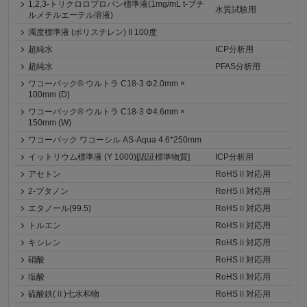
1,2,3-トリクロロプロパン標準液(1mg/mL t-ブチ
水質試験用
ルメチルエーテル溶液)
濁度標準液 (ポリスチレン) II 100度
超純水
ICP分析用
超純水
PFAS分析用
ワコーパック® ウルトラ C18-3 Φ2.0mm ×
100mm (D)
ワコーパック® ウルトラ C18-3 Φ4.6mm ×
150mm (W)
ワコーパック ワコーシル AS-Aqua 4.6*250mm
イットリウム標準液 (Y 1000)[認証標準物質]
ICP分析用
アセトン
RoHSⅡ対応用
2-ブタノン
RoHSⅡ対応用
エタノール(99.5)
RoHSⅡ対応用
トルエン
RoHSⅡ対応用
キシレン
RoHSⅡ対応用
硝酸
RoHSⅡ対応用
塩酸
RoHSⅡ対応用
硫酸鉄(Ⅱ)七水和物
RoHSⅡ対応用