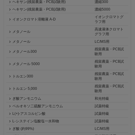
ヘキサン(残留農薬・PCB試験用)
濃縮300
ヘキサン(残留農薬・PCB試験用)
濃縮5000
イオンクロマトグ
イオンクロマト溶離液 A-D
ラフ用
高速液体クロマト
メタノール
グラフ用
メタノール
LC/MS用
残留農薬・PCB試
メタノール300
験用
残留農薬・PCB試
メタノール 5000
験用
残留農薬・PCB試
トルエン300
験用
残留農薬・PCB試
トルエン 5,000
験用
ぎ酸アンモニウム
和光特級
ペルオキソ二硫酸アンモニウム
試薬特級
L(+)-アスコルビン酸
試薬特級
L-システイン塩酸塩一水和物
試薬特級
ぎ酸 (約99%)
LC/MS用