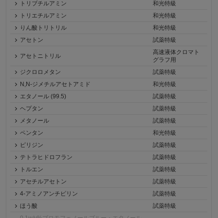
トリブチルアミン
和光特級
トリエチルアミン
和光特級
りん酸トリトリル
和光特級
アセトン
試薬特級
高速液体クロマト
アセトニトリル
グラフ用
ジクロロメタン
試薬特級
N,N-ジメチルアセトアミド
和光特級
エタノール (99.5)
試薬特級
ヘプタン
試薬特級
メタノール
試薬特級
ペンタン
和光特級
ピリジン
試薬特級
テトラヒドロフラン
試薬特級
トルエン
試薬特級
アセチルアセトン
試薬特級
4-アミノアンチピリン
試薬特級
ほう酸
試薬特級
0.1w/v%ブロモフェノールブルー・エタノール