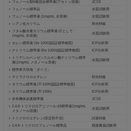
フェノール類6種混合標準液(アセトン溶液)
JCSS
フェノール標準品
水質試験用
フェノール標準液 (1mg/mL 水溶液)
水質試験用
シアン化カリウム
和光特級
フタル酸水素カリウム標準液 (Cとして :
水質試験用
1mg/mL 水溶液)
セレン標準液 (Se 1000)[認証標準物質]
ICP分析用
ナトリウム標準液 (Na 1000)[認証標準物質]
ICP分析用
トリデシルベンゼンスルホン酸ナトリウム標準
水質試験用
液(1mg/mL メタノール溶液)
標準寒天培地「ダイゴ」
テトラクロロエチレン
和光特級
タリウム標準液 (Tl 1000)[認証標準物質]
ICP分析用
タリウム標準液 (Tl 1000)
ICP分析用
全有機体炭素標準液
JCSS
2,4,6-トリクロロアニソール-d3標準液(1mg/mL
水質試験用
メタノール溶液)
トリクロロエチレン(安定剤不含)
試薬特級
2,4,6-トリクロロフェノール標準品
残留農薬試験用