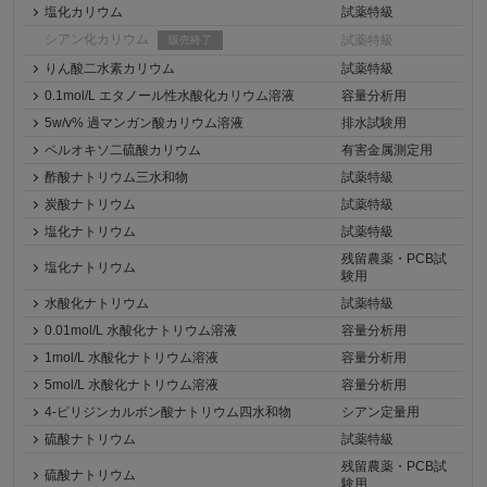
塩化カリウム
試薬特級
シアン化カリウム
試薬特級
販売終了
りん酸二水素カリウム
試薬特級
0.1mol/L エタノール性水酸化カリウム溶液
容量分析用
5w/v% 過マンガン酸カリウム溶液
排水試験用
ペルオキソ二硫酸カリウム
有害金属測定用
酢酸ナトリウム三水和物
試薬特級
炭酸ナトリウム
試薬特級
塩化ナトリウム
試薬特級
残留農薬・PCB試
塩化ナトリウム
験用
水酸化ナトリウム
試薬特級
0.01mol/L 水酸化ナトリウム溶液
容量分析用
1mol/L 水酸化ナトリウム溶液
容量分析用
5mol/L 水酸化ナトリウム溶液
容量分析用
4-ピリジンカルボン酸ナトリウム四水和物
シアン定量用
硫酸ナトリウム
試薬特級
残留農薬・PCB試
硫酸ナトリウム
験用