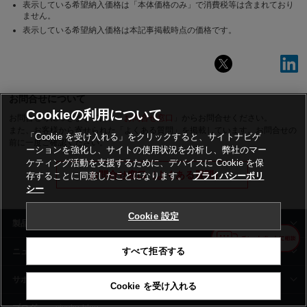
表示している希望納入価格は「本体価格のみ」で消費税等は含まれており
ません。
表示している希望納入価格は本記事掲載時点の価格です。
お問合せについて
Cookieの利用について
お問合せ等につきましては、「
お問合せ窓口
」からお問合せください。
また、お客様から寄せられた「よくある質問」を掲載しています。お問合せの
「Cookie を受け入れる」をクリックすると、サイトナビゲ
前に一度ご確認ください。
ーションを強化し、サイトの使用状況を分析し、弊社のマー
ケティング活動を支援するために、デバイスに Cookie を保
お問合せ窓口（よくある質問）
存することに同意したことになります。
プライバシーポリ
シー
Cookie 設定
製品情報
すべて拒否する
ニュース
サポート
Cookie を受け入れる