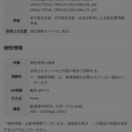
(ANALYTICAL CIRCLE 2013.6/No.69, p8)
(ANALYTICAL CIRCLE 2014.3/No.72, p2)
原子吸光分析、ICP発光分析、比色分析等による鉛定量用標
用途
準液。
使用上の注意
保証期限をラベルに表示。
物性情報
外観
無色澄明の液体
水及びエタノールと任意の割合で混和する。
溶解性
「溶解性情報」は、最適溶媒が記載されていない場合がご
ざいます。
pH情報
酸性 (pH=1)
引火点
None
酸濃度(HNO3) : 0.09～0.11 mol/L
濃度
990～1010mg/L (20℃)
「物性情報」は参考情報でございます。規格値を除き、この製品の性能を保証
するものではございません。