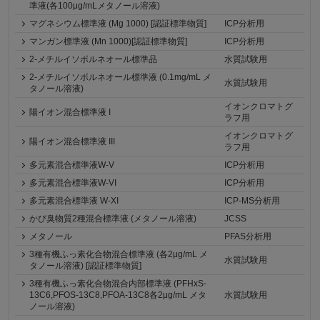
準液(各100μg/mLメタノール溶液)
マグネシウム標準液 (Mg 1000) [認証標準物質]
ICP分析用
マンガン標準液 (Mn 1000)[認証標準物質]
ICP分析用
2-メチルイソボルネオール標準品
水質試験用
2-メチルイソボルネオール標準液 (0.1mg/mL メ
水質試験用
タノール溶液)
イオンクロマトグ
陽イオン混合標準液 I
ラフ用
イオンクロマトグ
陽イオン混合標準液 III
ラフ用
多元素混合標準液W-V
ICP分析用
多元素混合標準液W-VI
ICP分析用
多元素混合標準液 W-XI
ICP-MS分析用
かび臭物質2種混合標準液 (メタノール溶液)
JCSS
メタノール
PFAS分析用
3種有機ふっ素化合物混合標準液 (各2μg/mL メ
水質試験用
タノール溶液) [認証標準物質]
3種有機ふっ素化合物混合内部標準液 (PFHxS-
13C6,PFOS-13C8,PFOA-13C8各2μg/mL メタ
水質試験用
ノール溶液)