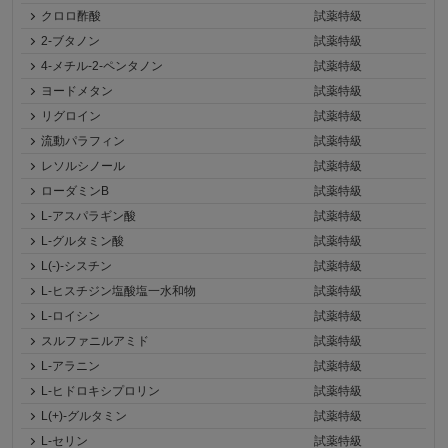
クロロ酢酸
試薬特級
2-ブタノン
試薬特級
4-メチル-2-ペンタノン
試薬特級
ヨードメタン
試薬特級
リグロイン
試薬特級
流動パラフィン
試薬特級
レソルシノール
試薬特級
ローダミンB
試薬特級
L-アスパラギン酸
試薬特級
L-グルタミン酸
試薬特級
L(-)-シスチン
試薬特級
L-ヒスチジン塩酸塩一水和物
試薬特級
L-ロイシン
試薬特級
スルファニルアミド
試薬特級
L-アラニン
試薬特級
L-ヒドロキシプロリン
試薬特級
L(+)-グルタミン
試薬特級
L-セリン
試薬特級