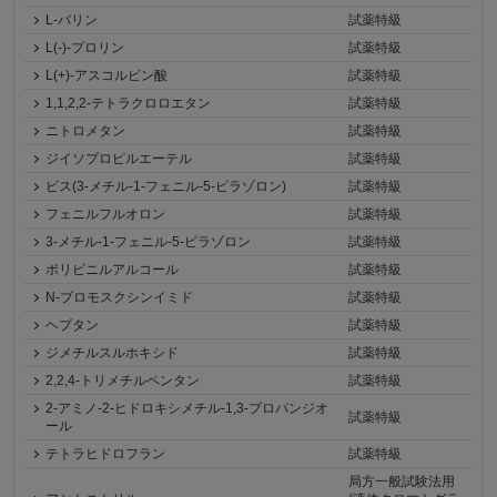
L-バリン
試薬特級
L(-)-プロリン
試薬特級
L(+)-アスコルビン酸
試薬特級
1,1,2,2-テトラクロロエタン
試薬特級
ニトロメタン
試薬特級
ジイソプロピルエーテル
試薬特級
ビス(3-メチル-1-フェニル-5-ピラゾロン)
試薬特級
フェニルフルオロン
試薬特級
3-メチル-1-フェニル-5-ピラゾロン
試薬特級
ポリビニルアルコール
試薬特級
N-ブロモスクシンイミド
試薬特級
ヘプタン
試薬特級
ジメチルスルホキシド
試薬特級
2,2,4-トリメチルペンタン
試薬特級
2-アミノ-2-ヒドロキシメチル-1,3-プロパンジオ
試薬特級
ール
テトラヒドロフラン
試薬特級
局方一般試験法用