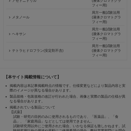
アセトニトリル
(液体クロマトグラ
フィー用)
局方一般試験法用
メタノール
(液体クロマトグラ
フィー用)
局方一般試験法用
ヘキサン
(液体クロマトグラ
フィー用)
局方一般試験法用
テトラヒドロフラン(安定剤不含)
(液体クロマトグラ
フィー用)
【本サイト掲載情報について】
掲載内容は本記事掲載時点の情報です。仕様変更などにより製品内容と実
際のイメージが異なる場合があります。
製品規格・包装規格の改訂が行われた場合、画像と実際の製品の仕様が異
なる場合があります。
掲載されている製品について
【試薬】
試験・研究の目的のみに使用されるものであり、「医薬品」、「食
品」、「家庭用品」などとしては使用できません。
試験研究用以外にご使用された場合、いかなる保証も致しかねます。試
験研究用以外の用途や原料にご使用希望の場合、弊社営業部門にお問合