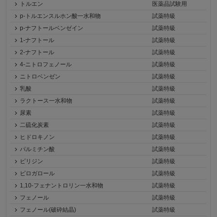
トルエン
医薬品試験用
p-トルエンスルホン酸一水和物
試薬特級
p-ナフトールベンゼイン
試薬特級
1-ナフトール
試薬特級
2-ナフトール
試薬特級
4-ニトロフェノール
試薬特級
ニトロベンゼン
試薬特級
乳酸
試薬特級
ラクトース一水和物
試薬特級
尿素
試薬特級
二硫化炭素
試薬特級
ヒドロキノン
試薬特級
パルミチン酸
試薬特級
ピリジン
試薬特級
ピロガロール
試薬特級
1,10-フェナントロリン一水和物
試薬特級
フェノール
試薬特級
フェノール(破砕結晶)
試薬特級