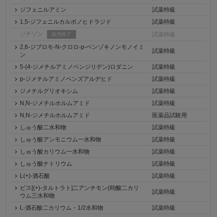
ジフェニルアミン
試薬特級
1,5-ジフェニルカルボノヒドラジド
試薬特級
ジチゾン
試薬特級
販売終了
2,6-ジブロモ-N-クロロ-p-ベンゾキノンモノイミ
試薬特級
ン
5-(4-ジメチルアミノベンジリデン)ロダニン
試薬特級
p-ジメチルアミノベンズアルデヒド
試薬特級
ジメチルグリオキシム
試薬特級
N,N-ジメチルホルムアミド
試薬特級
N,N-ジメチルホルムアミド
医薬品試験用
しゅう酸二水和物
試薬特級
しゅう酸アンモニウム一水和物
試薬特級
しゅう酸カリウム一水和物
試薬特級
しゅう酸ナトリウム
試薬特級
L(+)-酒石酸
試薬特級
ビス[(+)-タルトラト]二アンチモン(III)酸二カリ
試薬特級
ウム三水和物
L-酒石酸二カリウム・1/2水和物
試薬特級