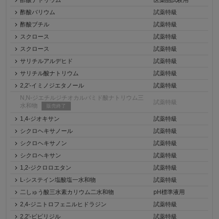
酢酸ナトリウム
医薬品試験用
酢酸バリウム
試薬特級
酢酸ブチル
試薬特級
スクロース
試薬特級
スクロース
試薬特級
サリチルアルデヒド
試薬特級
サリチル酸ナトリウム
試薬特級
2,2'-イミノジエタノール
試薬特級
N,N-ジエチルジチオカルバミド酸ナトリウム三
試薬特級
水和物
販売終了
1,4-ジオキサン
試薬特級
シクロヘキサノール
試薬特級
シクロヘキサノン
試薬特級
シクロヘキサン
試薬特級
1,2-ジクロロエタン
試薬特級
L-システイン塩酸塩一水和物
試薬特級
二しゅう酸三水素カリウム二水和物
pH標準液用
2,4-ジニトロフェニルヒドラジン
試薬特級
2,2'-ビピリジル
試薬特級