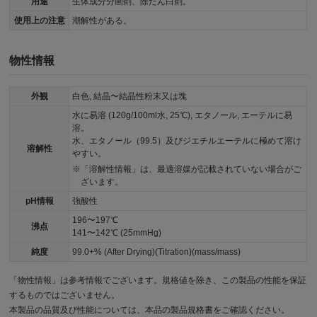
用途
生体成分分画剤、除たん白剤。
使用上の注意
潮解性がある。
物性情報
外観
白色, 結晶〜結晶性粉末又は塊
水に易溶 (120g/100ml水, 25℃), エタノール, エーテルに易
溶。
水、エタノール（99.5）及びジエチルエーテルに極めて溶け
溶解性
やすい。
「溶解性情報」は、最適溶媒が記載されていない場合がご
ざいます。
pH情報
強酸性
196〜197℃
沸点
141〜142℃ (25mmHg)
純度
99.0+% (After Drying)(Titration)(mass/mass)
「物性情報」は参考情報でございます。規格値を除き、この製品の性能を保証
するものではございません。
本製品の品質及び性能については、本品の製品規格書をご確認ください。