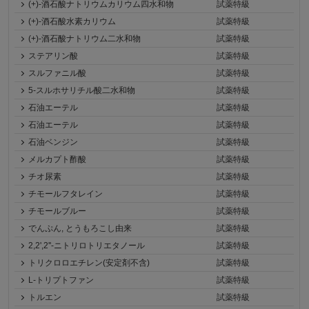
(+)-酒石酸ナトリウムカリウム四水和物
試薬特級
(+)-酒石酸水素カリウム
試薬特級
(+)-酒石酸ナトリウム二水和物
試薬特級
ステアリン酸
試薬特級
スルファニル酸
試薬特級
5-スルホサリチル酸二水和物
試薬特級
石油エーテル
試薬特級
石油エーテル
試薬特級
石油ベンジン
試薬特級
メルカプト酢酸
試薬特級
チオ尿素
試薬特級
チモールフタレイン
試薬特級
チモールブルー
試薬特級
でんぷん, とうもろこし由来
試薬特級
2,2',2''-ニトリロトリエタノール
試薬特級
トリクロロエチレン(安定剤不含)
試薬特級
L-トリプトファン
試薬特級
トルエン
試薬特級