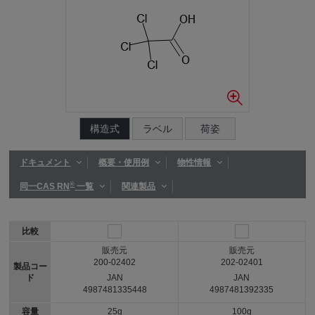
構造式
ラベル
荷姿
ドキュメント
概要・使用例
物性情報
®
同一CAS RN
一覧
関連製品
比較
販売元
販売元
200-02402
202-02401
製品コー
ド
JAN
JAN
4987481335448
4987481392335
容量
25g
100g