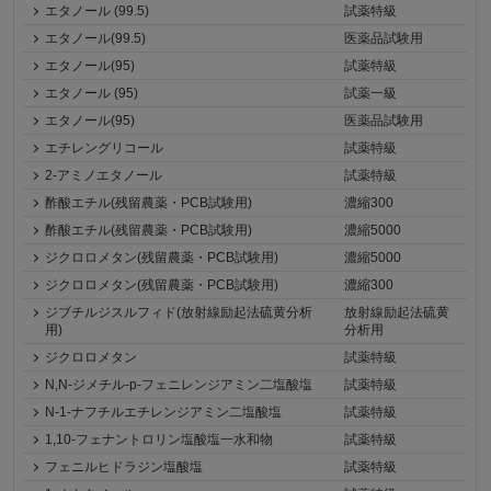
エタノール (99.5)
試薬特級
エタノール(99.5)
医薬品試験用
エタノール(95)
試薬特級
エタノール (95)
試薬一級
エタノール(95)
医薬品試験用
エチレングリコール
試薬特級
2-アミノエタノール
試薬特級
酢酸エチル(残留農薬・PCB試験用)
濃縮300
酢酸エチル(残留農薬・PCB試験用)
濃縮5000
ジクロロメタン(残留農薬・PCB試験用)
濃縮5000
ジクロロメタン(残留農薬・PCB試験用)
濃縮300
ジブチルジスルフィド(放射線励起法硫黄分析
放射線励起法硫黄
用)
分析用
ジクロロメタン
試薬特級
N,N-ジメチル-p-フェニレンジアミン二塩酸塩
試薬特級
N-1-ナフチルエチレンジアミン二塩酸塩
試薬特級
1,10-フェナントロリン塩酸塩一水和物
試薬特級
フェニルヒドラジン塩酸塩
試薬特級