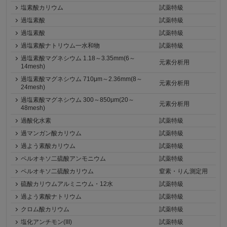
塩素酸カリウム
試薬特級
過塩素酸
試薬特級
過塩素酸
試薬特級
過塩素酸ナトリウム一水和物
試薬特級
過塩素酸マグネシウム 1.18～3.35mm(6～
元素分析用
14mesh)
過塩素酸マグネシウム 710μm～2.36mm(8～
元素分析用
24mesh)
過塩素酸マグネシウム 300～850μm(20～
元素分析用
48mesh)
過酸化水素
試薬特級
過マンガン酸カリウム
試薬特級
過よう素酸カリウム
試薬特級
ペルオキソ二硫酸アンモニウム
試薬特級
ペルオキソ二硫酸カリウム
窒素・りん測定用
硫酸カリウムアルミニウム・12水
試薬特級
過よう素酸ナトリウム
試薬特級
クロム酸カリウム
試薬特級
塩化アンチモン(III)
試薬特級