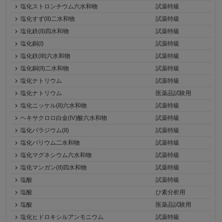
塩化ストロンチウム六水和物
試薬特級
塩化すず(II)二水和物
試薬特級
塩化鉄(II)四水和物
試薬特級
塩化銅(I)
試薬特級
塩化鉄(III)六水和物
試薬特級
塩化銅(II)二水和物
試薬特級
塩化ナトリウム
試薬特級
塩化ナトリウム
医薬品試験用
塩化ニッケル(II)六水和物
試薬特級
ヘキサクロロ白金(IV)酸六水和物
試薬特級
塩化パラジウム(II)
試薬特級
塩化バリウム二水和物
試薬特級
塩化マグネシウム六水和物
試薬特級
塩化マンガン(II)四水和物
試薬特級
塩酸
試薬特級
塩酸
ひ素分析用
塩酸
医薬品試験用
塩化ヒドロキシルアンモニウム
試薬特級