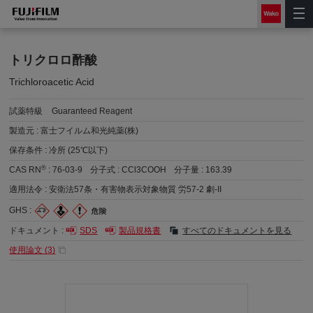
トリクロロ酢酸
Trichloroacetic Acid
試薬特級
Guaranteed Reagent
製造元 :
富士フイルム和光純薬(株)
保存条件 :
冷所 (25℃以下)
®
CAS RN
:
76-03-9
分子式 :
CCl3COOH
分子量 :
163.39
適用法令 :
安衛法57条・有害物表示対象物質 労57-2 劇-II
GHS :
ドキュメント :
SDS
製品規格書
すべてのドキュメントを見る
使用論文 (
3
)