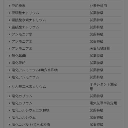
亜鉛粉末
ひ素分析用
亜硝酸ナトリウム
試薬特級
亜硫酸水素ナトリウム
試薬特級
亜硫酸ナトリウム
試薬特級
アンモニア水
試薬特級
アンモニア水
試薬特級
アンモニア水
医薬品試験用
酸化鉛(II)
試薬特級
塩化亜鉛
試薬特級
塩化アルミニウム(III)六水和物
試薬特級
塩化アンモニウム
試薬特級
オキシダント測定
りん酸二水素カリウム
用
塩化カリウム
試薬特級
塩化カリウム
電気伝導率測定用
塩化カルシウム二水和物
試薬特級
塩化カルシウム
試薬特級
塩化コバルト(II)六水和物
試薬特級