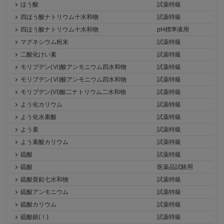
ほう酸
試薬特級
四ほう酸ナトリウム十水和物
試薬特級
四ほう酸ナトリウム十水和物
pH標準液用
マグネシウム粉末
試薬特級
二酸化けい素
試薬特級
モリブデン(Ⅵ)酸アンモニウム四水和物
試薬特級
モリブデン(Ⅵ)酸アンモニウム四水和物
試薬特級
モリブデン(VI)酸二ナトリウム二水和物
試薬特級
よう化カリウム
試薬特級
よう化水素酸
試薬特級
よう素
試薬特級
よう素酸カリウム
試薬特級
硫酸
試薬特級
硫酸
医薬品試験用
硫酸亜鉛七水和物
試薬特級
硫酸アンモニウム
試薬特級
硫酸カリウム
試薬特級
硫酸銀(Ⅰ)
試薬特級