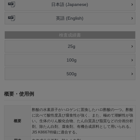
日本語 (Japanese)
英語 (English)
検査成績書
25g
100g
500g
概要・使用例
酢酸の水素原子がハロゲンに置換したハロ酢酸の一つ。酢酸
に比べて酸性度及び腐食性が強く、また、極めて潮解性が強
概要
い。生体のりん酸化合物、たん白質及び脂質などの分画分析
剤、除たん白剤、腐食剤、有機合成原料として用いられる。
JIS K8667特級に適合する。