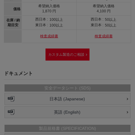
希望納入価格
希望納入価格
価格
1,870 円
4,100 円
西日本 :
西日本 :
100以上
50以上
在庫 / 納
期目安
東日本 :
東日本 :
100以上
50以上
検査成績書
検査成績書
カスタム製造のご相談
ドキュメント
安全データシート (SDS)
日本語 (Japanese)
英語 (English)
製品規格書 (SPECIFICATION)