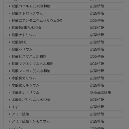
硝酸コバルト(II)六水和物
試薬特級
硝酸ストロンチウム
試薬特級
硝酸二アンモニウムセリウム(IV)
試薬特級
硝酸鉄(III)九水和物
試薬特級
硝酸ナトリウム
試薬特級
硝酸鉛(II)
試薬特級
硝酸バリウム
試薬特級
硝酸ビスマス五水和物
試薬特級
硝酸マグネシウム六水和物
試薬特級
硝酸マンガン(II)六水和物
試薬特級
水酸化カリウム
試薬特級
水酸化カルシウム
試薬特級
水酸化ナトリウム
医薬品試験用
水酸化バリウム八水和物
試薬特級
すず
試薬特級
アミド硫酸
試薬特級
アミド硫酸アンモニウム
試薬特級
セレン
試薬特級