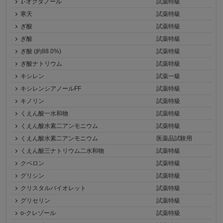
1-オクタノール
試薬特級
寒天
試薬特級
ぎ酸
試薬特級
ぎ酸
試薬特級
ぎ酸 (約88.0%)
試薬特級
ぎ酸ナトリウム
試薬特級
キシレン
試薬一級
キシレンシアノールFF
試薬特級
キノリン
試薬特級
くえん酸一水和物
試薬特級
くえん酸水素二アンモニウム
試薬特級
くえん酸水素二アンモニウム
医薬品試験用
くえん酸三ナトリウム二水和物
試薬特級
クペロン
試薬特級
グリシン
試薬特級
クリスタルバイオレット
試薬特級
グリセリン
試薬特級
o-クレゾール
試薬特級