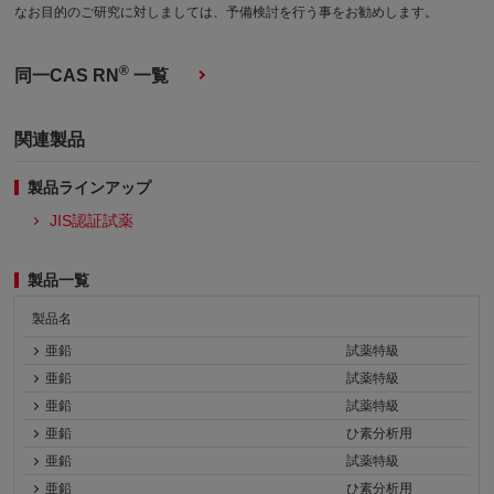
なお目的のご研究に対しましては、予備検討を行う事をお勧めします。
®
同一CAS RN
一覧
関連製品
製品ラインアップ
JIS認証試薬
製品一覧
製品名
亜鉛
試薬特級
亜鉛
試薬特級
亜鉛
試薬特級
亜鉛
ひ素分析用
亜鉛
試薬特級
亜鉛
ひ素分析用