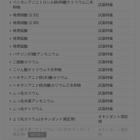
ペンタシアノニトロシル鉄(III)酸ナトリウム二水
試薬特級
和物
発煙硝酸 (1.52)
試薬特級
発煙硝酸 (1.50)
試薬特級
発煙硫酸
試薬特級
発煙硫酸
試薬特級
発煙硫酸
試薬特級
バナジン(V)酸アンモニウム
試薬特級
二硫酸カリウム
試薬特級
二りん酸ナトリウム十水和物
試薬特級
ヘキサシアニド鉄(Ⅲ)酸カリウム
試薬特級
ヘキサシアニド鉄(II)酸カリウム三水和物
試薬特級
ふっ化カリウム
試薬特級
ふっ化水素アンモニウム
試薬特級
ふっ化ナトリウム
試薬特級
オキシダント測定
よう化カリウム(オキシダント測定用)
用
りん酸水素二ナトリウム・12 水(オキシダント
オキシダント測定
測定用)
用
販売終了