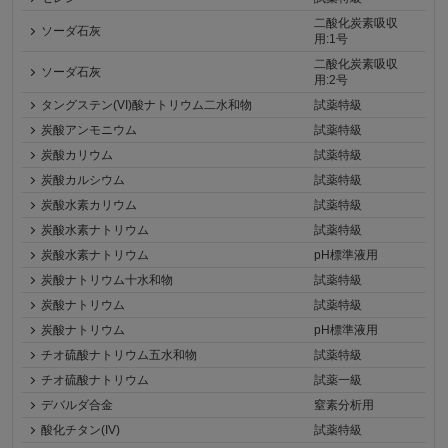
二酸化炭素吸収
ソーダ石灰
用:1号
二酸化炭素吸収
ソーダ石灰
用:2号
タングステン(VI)酸ナトリウム二水和物
試薬特級
炭酸アンモニウム
試薬特級
炭酸カリウム
試薬特級
炭酸カルシウム
試薬特級
炭酸水素カリウム
試薬特級
炭酸水素ナトリウム
試薬特級
炭酸水素ナトリウム
pH標準液用
炭酸ナトリウム十水和物
試薬特級
炭酸ナトリウム
試薬特級
炭酸ナトリウム
pH標準液用
チオ硫酸ナトリウム五水和物
試薬特級
チオ硫酸ナトリウム
試薬一級
デバルダ合金
窒素分析用
酸化チタン(IV)
試薬特級