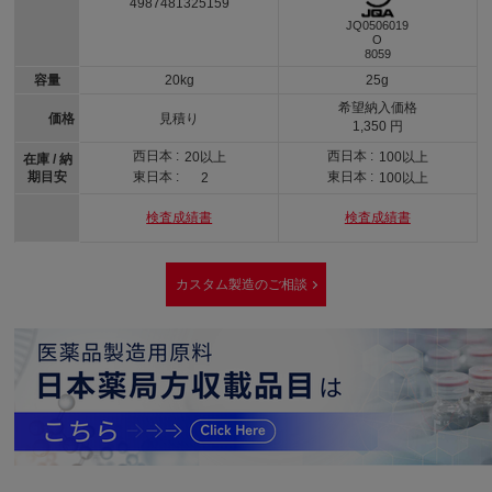
4987481325159
JQ0506019
O
8059
容量
20kg
25g
希望納入価格
価格
見積り
1,350 円
西日本 :
西日本 :
20以上
100以上
在庫 / 納
期目安
東日本 :
東日本 :
2
100以上
検査成績書
検査成績書
カスタム製造のご相談