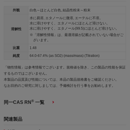
外観
白色～ほとんど白色, 結晶性粉末～粉末
水に易溶, エタノールに微溶, エーテルに不溶。
水に溶けやすく、エタノールにほとんど溶けない。
水に溶けやすく、エタノール(99.5)にほとんど溶けない。
溶解性
「溶解性情報」は、最適溶媒が記載されていない場合がご
ざいます。
比重
1.48
純度
64.0-67.4% (as SO2) (mass/mass) (Titration)
「物性情報」は参考情報でございます。規格値を除き、この製品の性能を保証
するものではございません。
本製品の品質及び性能については、本品の製品規格書をご確認ください。
なお目的のご研究に対しましては、予備検討を行う事をお勧めします。
®
同一CAS RN
一覧
関連製品