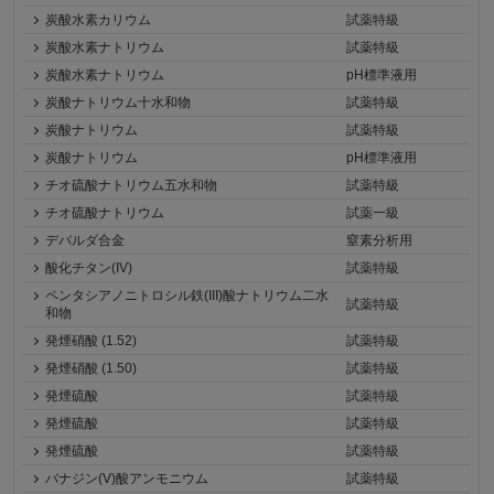
炭酸水素カリウム
試薬特級
炭酸水素ナトリウム
試薬特級
炭酸水素ナトリウム
pH標準液用
炭酸ナトリウム十水和物
試薬特級
炭酸ナトリウム
試薬特級
炭酸ナトリウム
pH標準液用
チオ硫酸ナトリウム五水和物
試薬特級
チオ硫酸ナトリウム
試薬一級
デバルダ合金
窒素分析用
酸化チタン(IV)
試薬特級
ペンタシアノニトロシル鉄(III)酸ナトリウム二水
試薬特級
和物
発煙硝酸 (1.52)
試薬特級
発煙硝酸 (1.50)
試薬特級
発煙硫酸
試薬特級
発煙硫酸
試薬特級
発煙硫酸
試薬特級
バナジン(V)酸アンモニウム
試薬特級