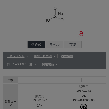
構造式
ラベル
荷姿
ドキュメント
概要・使用例
物性情報
®
同一CAS RN
一覧
関連製品
比較
販売元
196-01372
JAN
販売元
4987481368583
196-01377
製品コー
ド
JAN