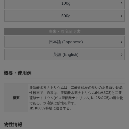
100g
500g
由来・原産証明書
日本語 (Japanese)
英語 (English)
概要・使用例
亜硫酸水素ナトリウムは、二酸化硫黄の臭いのある白い結晶
性粉末で、通常は、亜硫酸水素ナトリウム(NaHSO3)と二亜
概要
硫酸ナトリウム(ピロ亜硫酸ナトリウム, Na2Ss2O5)の混合物
である。水溶液は酸性を示す。
JIS K8059特級に適合する。
物性情報