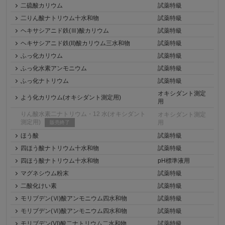
二硫酸カリウム
試薬特級
二りん酸ナトリウム十水和物
試薬特級
ヘキサシアニド鉄(Ⅲ)酸カリウム
試薬特級
ヘキサシアニド鉄(II)酸カリウム三水和物
試薬特級
ふっ化カリウム
試薬特級
ふっ化水素アンモニウム
試薬特級
ふっ化ナトリウム
試薬特級
オキシダント測定
よう化カリウム(オキシダント測定用)
用
りん酸水素二ナトリウム・12 水(オキシダント
オキシダント測定
測定用)
用
販売終了
ほう酸
試薬特級
四ほう酸ナトリウム十水和物
試薬特級
四ほう酸ナトリウム十水和物
pH標準液用
マグネシウム粉末
試薬特級
二酸化けい素
試薬特級
モリブデン(Ⅵ)酸アンモニウム四水和物
試薬特級
モリブデン(Ⅵ)酸アンモニウム四水和物
試薬特級
モリブデン(VI)酸二ナトリウム二水和物
試薬特級