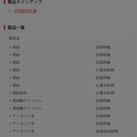
製品ラインアップ
JIS認証試薬
製品一覧
製品名
亜鉛
試薬特級
亜鉛
試薬特級
亜鉛
試薬特級
亜鉛
ひ素分析用
亜鉛
試薬特級
亜鉛
ひ素分析用
亜鉛粉末
ひ素分析用
亜硝酸ナトリウム
試薬特級
亜硫酸ナトリウム
試薬特級
アンモニア水
試薬特級
アンモニア水
試薬特級
アンモニア水
医薬品試験用