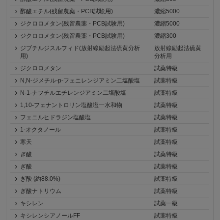
酢酸エチル(残留農薬・PCB試験用)
濃縮5000
ジクロロメタン(残留農薬・PCB試験用)
濃縮5000
ジクロロメタン(残留農薬・PCB試験用)
濃縮300
ジブチルジスルフィド(放射線励起法硫黄分析
放射線励起法硫黄
用)
分析用
ジクロロメタン
試薬特級
N,N-ジメチル-p-フェニレンジアミン二塩酸塩
試薬特級
N-1-ナフチルエチレンジアミン二塩酸塩
試薬特級
1,10-フェナントロリン塩酸塩一水和物
試薬特級
フェニルヒドラジン塩酸塩
試薬特級
1-オクタノール
試薬特級
寒天
試薬特級
ぎ酸
試薬特級
ぎ酸
試薬特級
ぎ酸 (約88.0%)
試薬特級
ぎ酸ナトリウム
試薬特級
キシレン
試薬一級
キシレンシアノールFF
試薬特級