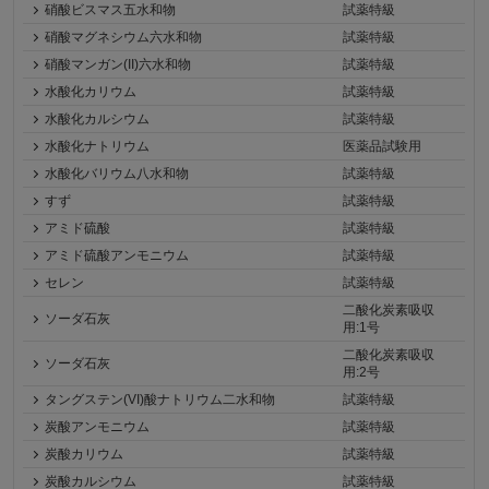
硝酸ビスマス五水和物
試薬特級
硝酸マグネシウム六水和物
試薬特級
硝酸マンガン(II)六水和物
試薬特級
水酸化カリウム
試薬特級
水酸化カルシウム
試薬特級
水酸化ナトリウム
医薬品試験用
水酸化バリウム八水和物
試薬特級
すず
試薬特級
アミド硫酸
試薬特級
アミド硫酸アンモニウム
試薬特級
セレン
試薬特級
二酸化炭素吸収
ソーダ石灰
用:1号
二酸化炭素吸収
ソーダ石灰
用:2号
タングステン(VI)酸ナトリウム二水和物
試薬特級
炭酸アンモニウム
試薬特級
炭酸カリウム
試薬特級
炭酸カルシウム
試薬特級