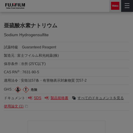
亜硫酸水素ナトリウム
Sodium Hydrogensulfite
試薬特級
Guaranteed Reagent
製造元 :
富士フイルム和光純薬(株)
保存条件 :
冷所 (25℃以下)
®
CAS RN
:
7631-90-5
適用法令 :
安衛法57条・有害物表示対象物質 労57-2
GHS :
ドキュメント :
SDS
製品規格書
すべてのドキュメントを見る
使用論文 (
1
)