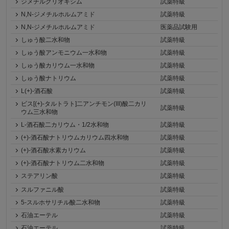
ジメチルグリオキシム
試薬特級
N,N-ジメチルホルムアミド
試薬特級
N,N-ジメチルホルムアミド
医薬品試験用
しゅう酸二水和物
試薬特級
しゅう酸アンモニウム一水和物
試薬特級
しゅう酸カリウム一水和物
試薬特級
しゅう酸ナトリウム
試薬特級
L(+)-酒石酸
試薬特級
ビス[(+)-タルトラト]二アンチモン(III)酸二カリ
試薬特級
ウム三水和物
L-酒石酸二カリウム・1/2水和物
試薬特級
(+)-酒石酸ナトリウムカリウム四水和物
試薬特級
(+)-酒石酸水素カリウム
試薬特級
(+)-酒石酸ナトリウム二水和物
試薬特級
ステアリン酸
試薬特級
スルファニル酸
試薬特級
5-スルホサリチル酸二水和物
試薬特級
石油エーテル
試薬特級
石油エーテル
試薬特級