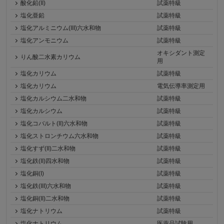
酸化鉛(II)
試薬特級
塩化亜鉛
試薬特級
塩化アルミニウム(III)六水和物
試薬特級
塩化アンモニウム
試薬特級
オキシダント測定
りん酸二水素カリウム
用
塩化カリウム
試薬特級
塩化カリウム
電気伝導率測定用
塩化カルシウム二水和物
試薬特級
塩化カルシウム
試薬特級
塩化コバルト(II)六水和物
試薬特級
塩化ストロンチウム六水和物
試薬特級
塩化すず(II)二水和物
試薬特級
塩化鉄(II)四水和物
試薬特級
塩化銅(I)
試薬特級
塩化鉄(III)六水和物
試薬特級
塩化銅(II)二水和物
試薬特級
塩化ナトリウム
試薬特級
塩化ナトリウム
医薬品試験用