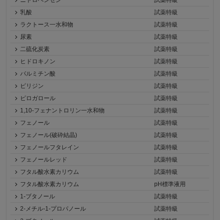
ニトロベンゼン
試薬特級
乳酸
試薬特級
ラクトース一水和物
試薬特級
尿素
試薬特級
二硫化炭素
試薬特級
ヒドロキノン
試薬特級
パルミチン酸
試薬特級
ピリジン
試薬特級
ピロガロール
試薬特級
1,10-フェナントロリン一水和物
試薬特級
フェノール
試薬特級
フェノール(破砕結晶)
試薬特級
フェノールフタレイン
試薬特級
フェノールレッド
試薬特級
フタル酸水素カリウム
試薬特級
フタル酸水素カリウム
pH標準液用
1-ブタノール
試薬特級
2-メチル-1-プロパノール
試薬特級