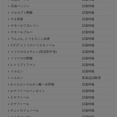
石油ベンジン
試薬特級
メルカプト酢酸
試薬特級
チオ尿素
試薬特級
チモールフタレイン
試薬特級
チモールブルー
試薬特級
でんぷん, とうもろこし由来
試薬特級
2,2',2''-ニトリロトリエタノール
試薬特級
トリクロロエチレン(安定剤不含)
試薬特級
トリクロロ酢酸
試薬特級
L-トリプトファン
試薬特級
トルエン
試薬特級
トルエン
医薬品試験用
p-トルエンスルホン酸一水和物
試薬特級
p-ナフトールベンゼイン
試薬特級
1-ナフトール
試薬特級
2-ナフトール
試薬特級
4-ニトロフェノール
試薬特級