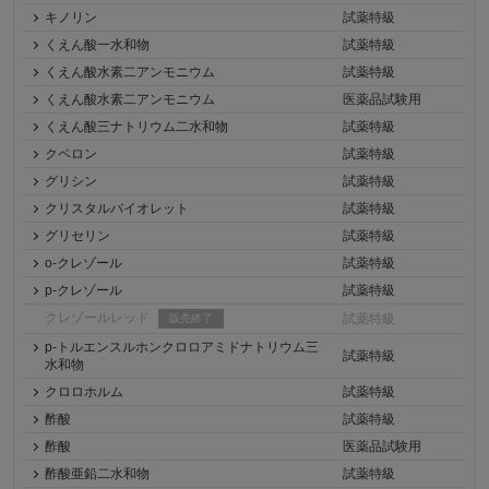
キノリン
試薬特級
くえん酸一水和物
試薬特級
くえん酸水素二アンモニウム
試薬特級
くえん酸水素二アンモニウム
医薬品試験用
くえん酸三ナトリウム二水和物
試薬特級
クペロン
試薬特級
グリシン
試薬特級
クリスタルバイオレット
試薬特級
グリセリン
試薬特級
o-クレゾール
試薬特級
p-クレゾール
試薬特級
クレゾールレッド
試薬特級
販売終了
p-トルエンスルホンクロロアミドナトリウム三
試薬特級
水和物
クロロホルム
試薬特級
酢酸
試薬特級
酢酸
医薬品試験用
酢酸亜鉛二水和物
試薬特級