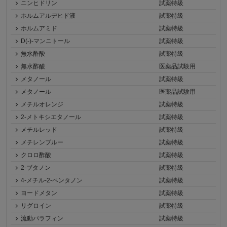
ニンヒドリン
試薬特級
ホルムアルデヒド液
試薬特級
ホルムアミド
試薬特級
D(-)-マンニトール
試薬特級
無水酢酸
試薬特級
無水酢酸
医薬品試験用
メタノール
試薬特級
メタノール
医薬品試験用
メチルオレンジ
試薬特級
2-メトキシエタノール
試薬特級
メチルレッド
試薬特級
メチレンブルー
試薬特級
クロロ酢酸
試薬特級
2-ブタノン
試薬特級
4-メチル-2-ペンタノン
試薬特級
ヨードメタン
試薬特級
リグロイン
試薬特級
流動パラフィン
試薬特級