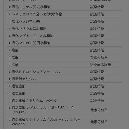
塩化ニッケル(II)六水和物
試薬特級
ヘキサクロロ白金(IV)酸六水和物
試薬特級
塩化パラジウム(II)
試薬特級
塩化バリウム二水和物
試薬特級
塩化マグネシウム六水和物
試薬特級
塩化マンガン(II)四水和物
試薬特級
塩酸
試薬特級
塩酸
ひ素分析用
塩酸
医薬品試験用
塩化ヒドロキシルアンモニウム
試薬特級
塩素酸カリウム
試薬特級
過塩素酸
試薬特級
過塩素酸
試薬特級
過塩素酸ナトリウム一水和物
試薬特級
過塩素酸マグネシウム 1.18～3.35mm(6～
元素分析用
14mesh)
過塩素酸マグネシウム 710μm～2.36mm(8～
元素分析用
24mesh)