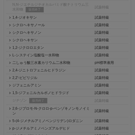
N,N-ジエチルジチオカルバミド酸ナトリウム三
試薬特級
水和物
販売終了
1,4-ジオキサン
試薬特級
シクロヘキサノール
試薬特級
シクロヘキサノン
試薬特級
シクロヘキサン
試薬特級
1,2-ジクロロエタン
試薬特級
L-システイン塩酸塩一水和物
試薬特級
二しゅう酸三水素カリウム二水和物
pH標準液用
2,4-ジニトロフェニルヒドラジン
試薬特級
2,2'-ビピリジル
試薬特級
ジフェニルアミン
試薬特級
1,5-ジフェニルカルボノヒドラジド
試薬特級
ジチゾン
試薬特級
販売終了
2,6-ジブロモ-N-クロロ-p-ベンゾキノンモノイミ
試薬特級
ン
5-(4-ジメチルアミノベンジリデン)ロダニン
試薬特級
p-ジメチルアミノベンズアルデヒド
試薬特級