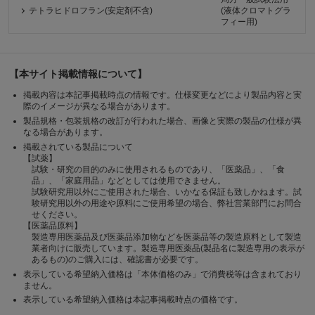
テトラヒドロフラン(安定剤不含)
(液体クロマトグラ
フィー用)
【本サイト掲載情報について】
掲載内容は本記事掲載時点の情報です。仕様変更などにより製品内容と実
際のイメージが異なる場合があります。
製品規格・包装規格の改訂が行われた場合、画像と実際の製品の仕様が異
なる場合があります。
掲載されている製品について
【試薬】
試験・研究の目的のみに使用されるものであり、「医薬品」、「食
品」、「家庭用品」などとしては使用できません。
試験研究用以外にご使用された場合、いかなる保証も致しかねます。試
験研究用以外の用途や原料にご使用希望の場合、弊社営業部門にお問合
せください。
【医薬品原料】
製造専用医薬品及び医薬品添加物などを医薬品等の製造原料として製造
業者向けに販売しています。製造専用医薬品(製品名に製造専用の表示が
あるもの)のご購入には、確認書が必要です。
表示している希望納入価格は「本体価格のみ」で消費税等は含まれており
ません。
表示している希望納入価格は本記事掲載時点の価格です。