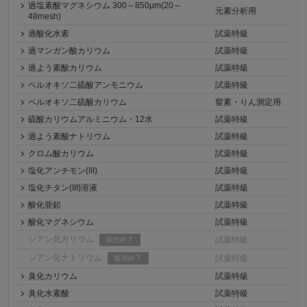
過塩素酸マグネシウム 300～850μm(20～
元素分析用
48mesh)
過酸化水素
試薬特級
過マンガン酸カリウム
試薬特級
過よう素酸カリウム
試薬特級
ペルオキソ二硫酸アンモニウム
試薬特級
ペルオキソ二硫酸カリウム
窒素・りん測定用
硫酸カリウムアルミニウム・12水
試薬特級
過よう素酸ナトリウム
試薬特級
クロム酸カリウム
試薬特級
塩化アンチモン(III)
試薬特級
塩化チタン(III)溶液
試薬特級
酸化亜鉛
試薬特級
酸化マグネシウム
試薬特級
シアン化カリウム
試薬特級
販売終了
シアン化ナトリウム
試薬特級
販売終了
臭化カリウム
試薬特級
臭化水素酸
試薬特級