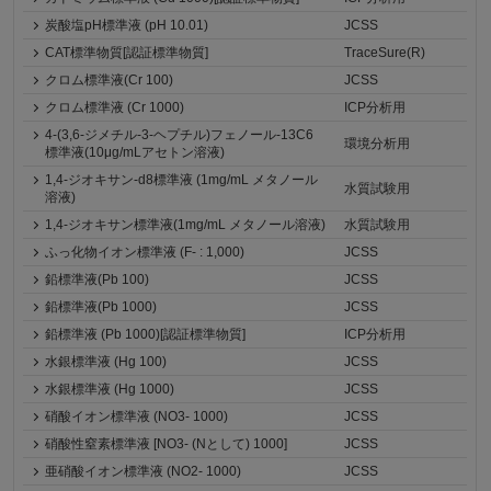
炭酸塩pH標準液 (pH 10.01)
JCSS
CAT標準物質[認証標準物質]
TraceSure(R)
クロム標準液(Cr 100)
JCSS
クロム標準液 (Cr 1000)
ICP分析用
4-(3,6-ジメチル-3-ヘプチル)フェノール-13C6
環境分析用
標準液(10μg/mLアセトン溶液)
1,4-ジオキサン-d8標準液 (1mg/mL メタノール
水質試験用
溶液)
1,4-ジオキサン標準液(1mg/mL メタノール溶液)
水質試験用
ふっ化物イオン標準液 (F- : 1,000)
JCSS
鉛標準液(Pb 100)
JCSS
鉛標準液(Pb 1000)
JCSS
鉛標準液 (Pb 1000)[認証標準物質]
ICP分析用
水銀標準液 (Hg 100)
JCSS
水銀標準液 (Hg 1000)
JCSS
硝酸イオン標準液 (NO3- 1000)
JCSS
硝酸性窒素標準液 [NO3- (Nとして) 1000]
JCSS
亜硝酸イオン標準液 (NO2- 1000)
JCSS