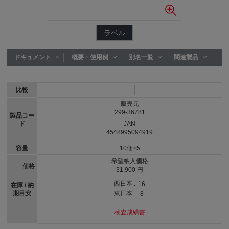
ラベル
ドキュメント
概要・使用例
別名一覧
関連製品
比較
販売元
299-36781
製品コー
ド
JAN
4548995094919
容量
10個×5
希望納入価格
価格
31,900 円
西日本 :
16
在庫 / 納
期目安
東日本 :
8
検査成績書