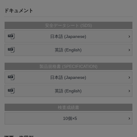
ドキュメント
安全データシート (SDS)
日本語 (Japanese)
英語 (English)
製品規格書 (SPECIFICATION)
日本語 (Japanese)
英語 (English)
検査成績書
10個×5