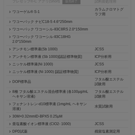
プレセップ®-C アグリ(Short)
試料前処理用
販売終了
カラムクロマトグ
ワコーゲル® S-1
ラフ用
ワコーパック ナビC18-5 4.6*250mm
ワコーパック ワコーシル-II3C8RS 2.0*150mm
ワコーパック ワコーシル-II3C18HG
2.0*150mm
アンチモン標準液(Sb 1000)
JCSS
アンチモン標準液 (Sb 1000)[認証標準物質]
ICP分析用
ニッケル標準液(Ni 1000)
JCSS
ニッケル標準液 (Ni 1000) [認証標準物質]
ICP分析用
フタル酸エステル
DOP標準品
試験用
8種 フタル酸エステル混合標準液 (各100μg/mL
フタル酸エステル
ヘキサン溶液)
試験用
フェナントレン-d10標準液 (1mg/mL ヘキサン
水質試験用
溶液)
30M×0.32mmID-BPX5 0.25μM
亜塩素酸イオン標準液 (ClO2- 1000)
JCSS
DPD試薬
残留塩素測定用