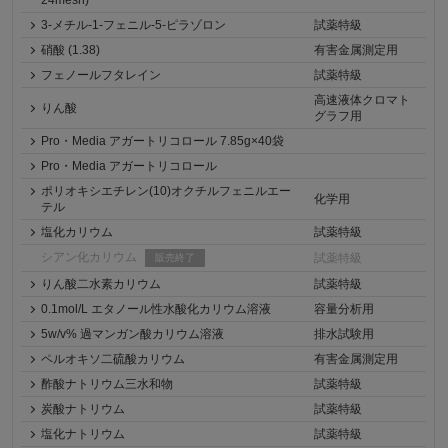
24mesh)
3-メチル-1-フェニル-5-ピラゾロン
試薬特級
硝酸 (1.38)
有害金属測定用
フェノールフタレイン
試薬特級
高速液体クロマト
りん酸
グラフ用
Pro・Media アガートリコロール 7.85g×40袋
Pro・Media アガートリコロール
ポリオキシエチレン(10)オクチルフェニルエー
化学用
テル
塩化カリウム
試薬特級
シアン化カリウム
試薬特級
販売終了
りん酸二水素カリウム
試薬特級
0.1mol/L エタノール性水酸化カリウム溶液
容量分析用
5w/v% 過マンガン酸カリウム溶液
排水試験用
ペルオキソ二硫酸カリウム
有害金属測定用
酢酸ナトリウム三水和物
試薬特級
炭酸ナトリウム
試薬特級
塩化ナトリウム
試薬特級