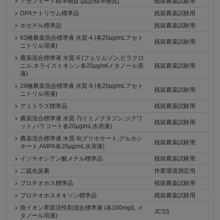
アセフェート標準物質 [認証標準物質]
残留農薬試験用
DPAナトリウム標準品
残留農薬試験用
ホセチル標準品
残留農薬試験用
63種農薬混合標準液 水質-4 (各20μg/mLアセト
残留農薬試験用
ニトリル溶液)
農薬混合標準液 水質-6 (フェリムゾン,ピラクロ
ニル,ネライストキシン各20μg/mlメタノール溶
残留農薬試験用
液)
29種農薬混合標準液 水質-9 (各20μg/mLアセト
残留農薬試験用
ニトリル溶液)
アミトラズ標準品
残留農薬試験用
農薬混合標準液 水質-7(イミノクタジン,ジクワ
残留農薬試験用
ット,パラコート各20μg/mL水溶液)
農薬混合標準液 水質-8(グリホサート,グルホシ
残留農薬試験用
ネート,AMPA各20μg/mL水溶液)
イソチオシアン酸メチル標準品
残留農薬試験用
二硫化炭素
作業環境測定用
プロチオホス標準品
残留農薬試験用
プロチオホスオキソン標準品
残留農薬試験用
陰イオン界面活性剤混合標準液 (各100mg/L メ
JCSS
タノール溶液)