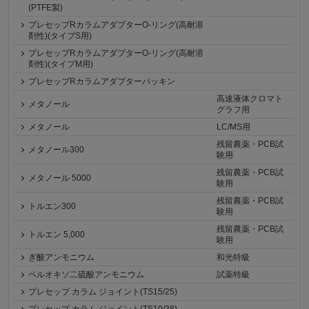
(PTFE製)
プレセップRカラムアダプターO-リング(高耐溶
剤性)(タイプS用)
プレセップRカラムアダプターO-リング(高耐溶
剤性)(タイプM用)
プレセップRカラムアダプターパッキン
高速液体クロマト
メタノール
グラフ用
メタノール
LC/MS用
残留農薬・PCB試
メタノール300
験用
残留農薬・PCB試
メタノール 5000
験用
残留農薬・PCB試
トルエン300
験用
残留農薬・PCB試
トルエン 5,000
験用
ぎ酸アンモニウム
和光特級
ペルオキソ二硫酸アンモニウム
試薬特級
プレセップ カラム ジョイント(TS15/25)