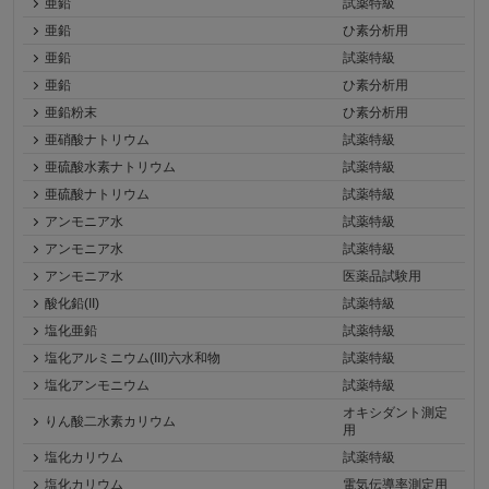
亜鉛
試薬特級
亜鉛
ひ素分析用
亜鉛
試薬特級
亜鉛
ひ素分析用
亜鉛粉末
ひ素分析用
亜硝酸ナトリウム
試薬特級
亜硫酸水素ナトリウム
試薬特級
亜硫酸ナトリウム
試薬特級
アンモニア水
試薬特級
アンモニア水
試薬特級
アンモニア水
医薬品試験用
酸化鉛(II)
試薬特級
塩化亜鉛
試薬特級
塩化アルミニウム(III)六水和物
試薬特級
塩化アンモニウム
試薬特級
オキシダント測定
りん酸二水素カリウム
用
塩化カリウム
試薬特級
塩化カリウム
電気伝導率測定用