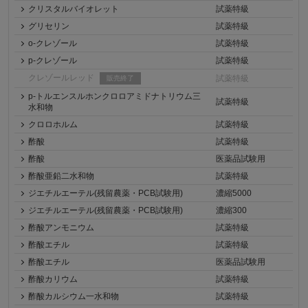
クリスタルバイオレット
試薬特級
グリセリン
試薬特級
o-クレゾール
試薬特級
p-クレゾール
試薬特級
クレゾールレッド
試薬特級
販売終了
p-トルエンスルホンクロロアミドナトリウム三
試薬特級
水和物
クロロホルム
試薬特級
酢酸
試薬特級
酢酸
医薬品試験用
酢酸亜鉛二水和物
試薬特級
ジエチルエーテル(残留農薬・PCB試験用)
濃縮5000
ジエチルエーテル(残留農薬・PCB試験用)
濃縮300
酢酸アンモニウム
試薬特級
酢酸エチル
試薬特級
酢酸エチル
医薬品試験用
酢酸カリウム
試薬特級
酢酸カルシウム一水和物
試薬特級