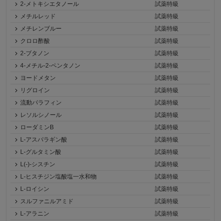
2-メトキシエタノール
試薬特級
メチルレッド
試薬特級
メチレンブルー
試薬特級
クロロ酢酸
試薬特級
2-ブタノン
試薬特級
4-メチル-2-ペンタノン
試薬特級
ヨードメタン
試薬特級
リグロイン
試薬特級
流動パラフィン
試薬特級
レソルシノール
試薬特級
ローダミンB
試薬特級
L-アスパラギン酸
試薬特級
L-グルタミン酸
試薬特級
L(-)-シスチン
試薬特級
L-ヒスチジン塩酸塩一水和物
試薬特級
L-ロイシン
試薬特級
スルファニルアミド
試薬特級
L-アラニン
試薬特級