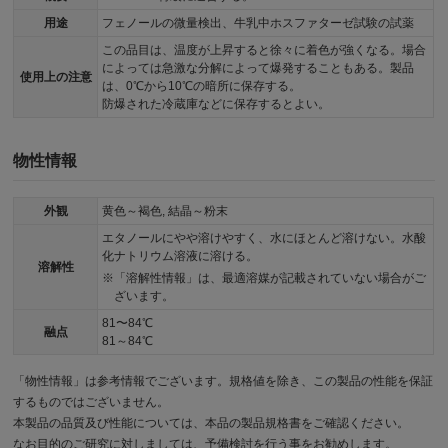
用途
フェノールの微量検出、牛乳中ホスファターゼ試験の試薬
この品目は、温度が上昇すると徐々に着色が強くなる。場合
によっては急激な分解によって爆発することもある。製品
使用上の注意
は、0℃から10℃の暗所に保存する。
防爆された冷蔵庫などに保存するとよい。
物性情報
外観
黄色～褐色, 結晶～粉末
エタノールにやや溶けやすく、水にほとんど溶けない。水酸
化ナトリウム溶液に溶ける。
溶解性
「溶解性情報」は、最適溶媒が記載されていない場合がご
ざいます。
81〜84℃
融点
81～84℃
「物性情報」は参考情報でございます。規格値を除き、この製品の性能を保証
するものではございません。
本製品の品質及び性能については、本品の製品規格書をご確認ください。
なお目的のご研究に対しましては、予備検討を行う事をお勧めします。