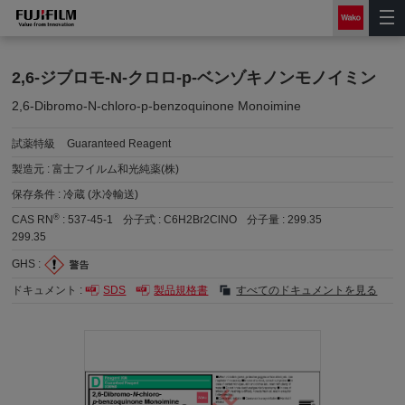
2,6-ジブロモ-N-クロロ-p-ベンゾキノンモノイミン
2,6-Dibromo-N-chloro-p-benzoquinone Monoimine
試薬特級
Guaranteed Reagent
製造元 :
富士フイルム和光純薬(株)
保存条件 :
冷蔵 (氷冷輸送)
®
CAS RN
:
537-45-1
分子式 :
C6H2Br2ClNO
分子量 :
299.35
299.35
GHS :
ドキュメント :
SDS
製品規格書
すべてのドキュメントを見る