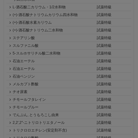
L-酒石酸二カリウム・1/2水和物
試薬特級
(+)-酒石酸ナトリウムカリウム四水和物
試薬特級
(+)-酒石酸水素カリウム
試薬特級
(+)-酒石酸ナトリウム二水和物
試薬特級
ステアリン酸
試薬特級
スルファニル酸
試薬特級
5-スルホサリチル酸二水和物
試薬特級
石油エーテル
試薬特級
石油エーテル
試薬特級
石油ベンジン
試薬特級
メルカプト酢酸
試薬特級
チオ尿素
試薬特級
チモールフタレイン
試薬特級
チモールブルー
試薬特級
でんぷん, とうもろこし由来
試薬特級
2,2',2''-ニトリロトリエタノール
試薬特級
トリクロロエチレン(安定剤不含)
試薬特級