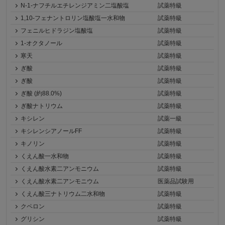
N-1-ナフチルエチレンジアミン二塩酸塩
試薬特級
1,10-フェナントロリン塩酸塩一水和物
試薬特級
フェニルヒドラジン塩酸塩
試薬特級
1-オクタノール
試薬特級
寒天
試薬特級
ぎ酸
試薬特級
ぎ酸
試薬特級
ぎ酸 (約88.0%)
試薬特級
ぎ酸ナトリウム
試薬特級
キシレン
試薬一級
キシレンシアノールFF
試薬特級
キノリン
試薬特級
くえん酸一水和物
試薬特級
くえん酸水素二アンモニウム
試薬特級
くえん酸水素二アンモニウム
医薬品試験用
くえん酸三ナトリウム二水和物
試薬特級
クペロン
試薬特級
グリシン
試薬特級