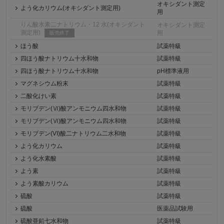
オキシダント測定
よう化カリウム(オキシダント測定用)
用
りん酸水素二ナトリウム・12 水(オキシダント
オキシダント測定
測定用)
用
販売終了
ほう酸
試薬特級
四ほう酸ナトリウム十水和物
試薬特級
四ほう酸ナトリウム十水和物
pH標準液用
マグネシウム粉末
試薬特級
二酸化けい素
試薬特級
モリブデン(Ⅵ)酸アンモニウム四水和物
試薬特級
モリブデン(Ⅵ)酸アンモニウム四水和物
試薬特級
モリブデン(VI)酸二ナトリウム二水和物
試薬特級
よう化カリウム
試薬特級
よう化水素酸
試薬特級
よう素
試薬特級
よう素酸カリウム
試薬特級
硫酸
試薬特級
硫酸
医薬品試験用
硫酸亜鉛七水和物
試薬特級