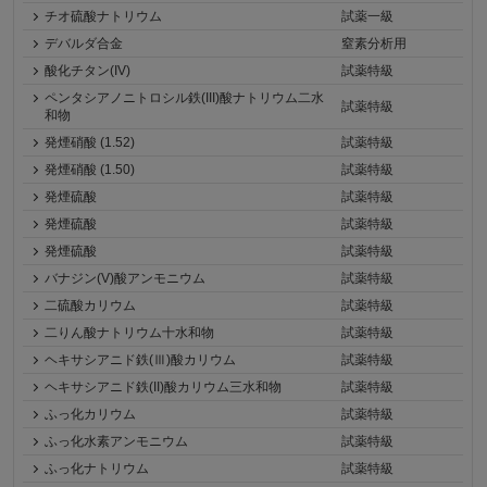
チオ硫酸ナトリウム
試薬一級
デバルダ合金
窒素分析用
酸化チタン(IV)
試薬特級
ペンタシアノニトロシル鉄(III)酸ナトリウム二水
試薬特級
和物
発煙硝酸 (1.52)
試薬特級
発煙硝酸 (1.50)
試薬特級
発煙硫酸
試薬特級
発煙硫酸
試薬特級
発煙硫酸
試薬特級
バナジン(V)酸アンモニウム
試薬特級
二硫酸カリウム
試薬特級
二りん酸ナトリウム十水和物
試薬特級
ヘキサシアニド鉄(Ⅲ)酸カリウム
試薬特級
ヘキサシアニド鉄(II)酸カリウム三水和物
試薬特級
ふっ化カリウム
試薬特級
ふっ化水素アンモニウム
試薬特級
ふっ化ナトリウム
試薬特級