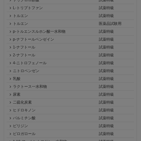
トリクロロ酢酸
試薬特級
L-トリプトファン
試薬特級
トルエン
試薬特級
トルエン
医薬品試験用
p-トルエンスルホン酸一水和物
試薬特級
p-ナフトールベンゼイン
試薬特級
1-ナフトール
試薬特級
2-ナフトール
試薬特級
4-ニトロフェノール
試薬特級
ニトロベンゼン
試薬特級
乳酸
試薬特級
ラクトース一水和物
試薬特級
尿素
試薬特級
二硫化炭素
試薬特級
ヒドロキノン
試薬特級
パルミチン酸
試薬特級
ピリジン
試薬特級
ピロガロール
試薬特級