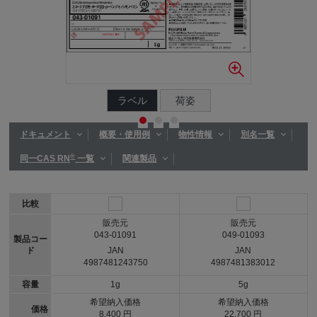
ラベル
荷姿
ドキュメント
概要・使用例
物性情報
別名一覧
®
同一CAS RN
一覧
関連製品
比較
販売元
販売元
043-01091
049-01093
製品コー
ド
JAN
JAN
4987481243750
4987481383012
容量
1g
5g
希望納入価格
希望納入価格
価格
8,400 円
22,700 円