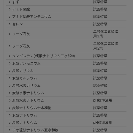
すず
試薬特級
アミド硫酸
試薬特級
アミド硫酸アンモニウム
試薬特級
セレン
試薬特級
二酸化炭素吸収
ソーダ石灰
用:1号
二酸化炭素吸収
ソーダ石灰
用:2号
タングステン(VI)酸ナトリウム二水和物
試薬特級
炭酸アンモニウム
試薬特級
炭酸カリウム
試薬特級
炭酸カルシウム
試薬特級
炭酸水素カリウム
試薬特級
炭酸水素ナトリウム
試薬特級
炭酸水素ナトリウム
pH標準液用
炭酸ナトリウム十水和物
試薬特級
炭酸ナトリウム
試薬特級
炭酸ナトリウム
pH標準液用
チオ硫酸ナトリウム五水和物
試薬特級