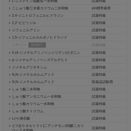
L-システイン塩酸塩一水和物
試薬特級
二しゅう酸三水素カリウム二水和物
pH標準液用
2,4-ジニトロフェニルヒドラジン
試薬特級
2,2'-ビピリジル
試薬特級
ジフェニルアミン
試薬特級
1,5-ジフェニルカルボノヒドラジド
試薬特級
ジチゾン
試薬特級
販売終了
5-(4-ジメチルアミノベンジリデン)ロダニン
試薬特級
p-ジメチルアミノベンズアルデヒド
試薬特級
ジメチルグリオキシム
試薬特級
N,N-ジメチルホルムアミド
試薬特級
N,N-ジメチルホルムアミド
医薬品試験用
しゅう酸二水和物
試薬特級
しゅう酸アンモニウム一水和物
試薬特級
しゅう酸カリウム一水和物
試薬特級
しゅう酸ナトリウム
試薬特級
L(+)-酒石酸
試薬特級
ビス[(+)-タルトラト]二アンチモン(III)酸二カリ
試薬特級
ウム三水和物