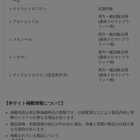
ール
テトラヒドロフラン
試薬特級
局方一般試験法用
アセトニトリル
(液体クロマトグラ
フィー用)
局方一般試験法用
メタノール
(液体クロマトグラ
フィー用)
局方一般試験法用
ヘキサン
(液体クロマトグラ
フィー用)
局方一般試験法用
テトラヒドロフラン(安定剤不含)
(液体クロマトグラ
フィー用)
【本サイト掲載情報について】
掲載内容は本記事掲載時点の情報です。仕様変更などにより製品内容と実
際のイメージが異なる場合があります。
製品規格・包装規格の改訂が行われた場合、画像と実際の製品の仕様が異
なる場合があります。
掲載されている製品について