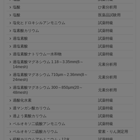
塩酸
ひ素分析用
塩酸
医薬品試験用
塩化ヒドロキシルアンモニウム
試薬特級
塩素酸カリウム
試薬特級
過塩素酸
試薬特級
過塩素酸
試薬特級
過塩素酸ナトリウム一水和物
試薬特級
過塩素酸マグネシウム 1.18～3.35mm(6～
元素分析用
14mesh)
過塩素酸マグネシウム 710μm～2.36mm(8～
元素分析用
24mesh)
過塩素酸マグネシウム 300～850μm(20～
元素分析用
48mesh)
過酸化水素
試薬特級
過マンガン酸カリウム
試薬特級
過よう素酸カリウム
試薬特級
ペルオキソ二硫酸アンモニウム
試薬特級
ペルオキソ二硫酸カリウム
窒素・りん測定用
硫酸カリウムアルミニウム・12水
試薬特級