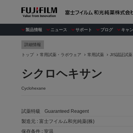
製品情報
ニュース
サポート
ブログ
キャ
詳細情報
トップ
常用試薬・ラボウェア
常用試薬
JIS認証試薬
シクロヘキサン
Cyclohexane
試薬特級
Guaranteed Reagent
製造元 :
富士フイルム和光純薬(株)
保存条件 :
室温