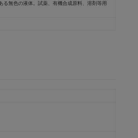
がある無色の液体。試薬、有機合成原料、溶剤等用
。