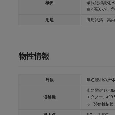
概要
環状飽和炭化水
途が広いが、危
用途
汎用試薬、高
物性情報
外観
無色澄明の液
水に難溶 ( 0.
エタノール(9
溶解性
「溶解性情報
凝固点
6.0 ～ 7.5℃