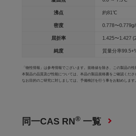
沸点
約81℃
密度
0.778〜0.779g/
屈折率
1.425〜1.427 (
純度
質量分率99.5+% 
「物性情報」は参考情報でございます。規格値を除き、この製品の性
本製品の品質及び性能については、本品の製品規格書をご確認くださ
なお目的のご研究に対しましては、予備検討を行う事をお勧めします
®
同一CAS RN
一覧