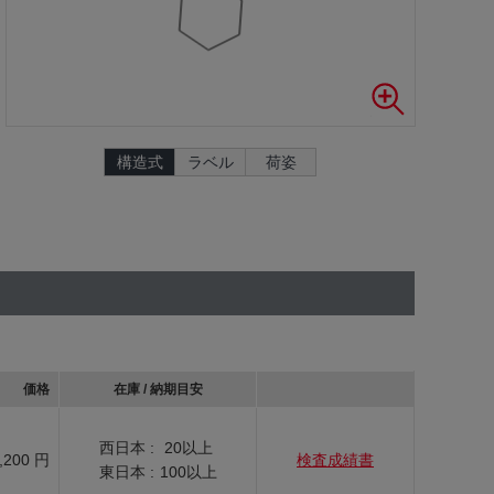
構造式
ラベル
荷姿
価格
在庫 / 納期目安
西日本 :
20以上
,200 円
検査成績書
東日本 :
100以上