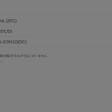
mL (20℃)
20℃/D)
(C6H12)(GC)
能を保証するものではございません。
い。
。