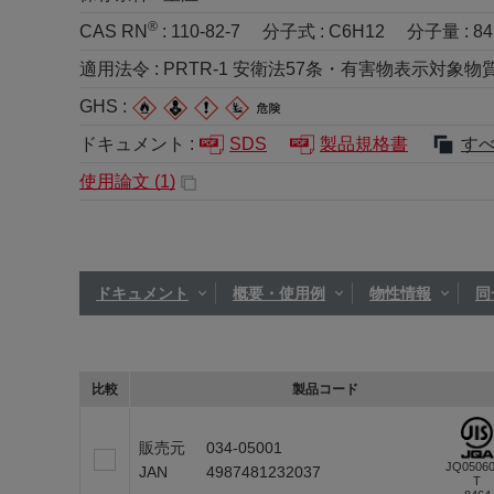
®
CAS RN
:
110-82-7
分子式 :
C6H12
分子量 :
84
適用法令 :
PRTR-1 安衛法57条・有害物表示対象物質 労
GHS :
ドキュメント :
SDS
製品規格書
す
使用論文 (
1
)
ドキュメント
概要・使用例
物性情報
同
比較
製品コード
販売元
034-05001
JQ0506
JAN
4987481232037
T