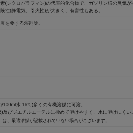
素(シクロパラフィン)の代表的化合物で、ガソリン様の臭気
険性(静電気、引火性)が大きく、有害性もある。
純度を要する溶剤等。
体
36g/100ml水 16℃)多くの有機溶媒に可溶。
9.5)及びジエチルエーテルに極めて溶けやすく、水に溶けにくい
」は、最適溶媒が記載されていない場合がございます。