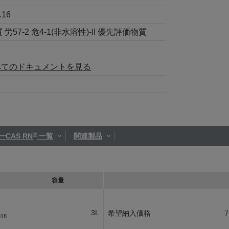
.16
57-2 危4-1(非水溶性)-II 優先評価物質
べてのドキュメントを見る
®
一CAS RN
一覧
関連製品
容量
3L
希望納入価格
7
018