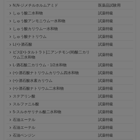
N,N-ジメチルホルムアミド
医薬品試験用
しゅう酸二水和物
試薬特級
しゅう酸アンモニウム一水和物
試薬特級
しゅう酸カリウム一水和物
試薬特級
しゅう酸ナトリウム
試薬特級
L(+)-酒石酸
試薬特級
ビス[(+)-タルトラト]二アンチモン(III)酸二カリ
試薬特級
ウム三水和物
L-酒石酸二カリウム・1/2水和物
試薬特級
(+)-酒石酸ナトリウムカリウム四水和物
試薬特級
(+)-酒石酸水素カリウム
試薬特級
(+)-酒石酸ナトリウム二水和物
試薬特級
ステアリン酸
試薬特級
スルファニル酸
試薬特級
5-スルホサリチル酸二水和物
試薬特級
石油エーテル
試薬特級
石油エーテル
試薬特級
石油ベンジン
試薬特級