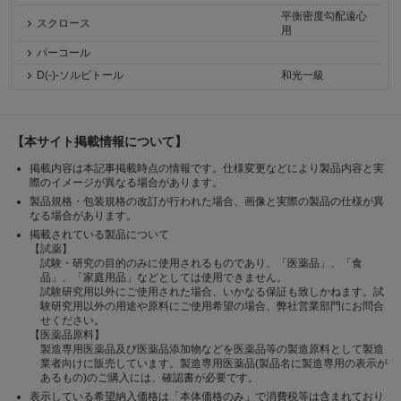
平衡密度勾配遠心
スクロース
用
パーコール
D(-)-ソルビトール
和光一級
【本サイト掲載情報について】
掲載内容は本記事掲載時点の情報です。仕様変更などにより製品内容と実
際のイメージが異なる場合があります。
製品規格・包装規格の改訂が行われた場合、画像と実際の製品の仕様が異
なる場合があります。
掲載されている製品について
【試薬】
試験・研究の目的のみに使用されるものであり、「医薬品」、「食
品」、「家庭用品」などとしては使用できません。
試験研究用以外にご使用された場合、いかなる保証も致しかねます。試
験研究用以外の用途や原料にご使用希望の場合、弊社営業部門にお問合
せください。
【医薬品原料】
製造専用医薬品及び医薬品添加物などを医薬品等の製造原料として製造
業者向けに販売しています。製造専用医薬品(製品名に製造専用の表示が
あるもの)のご購入には、確認書が必要です。
表示している希望納入価格は「本体価格のみ」で消費税等は含まれており