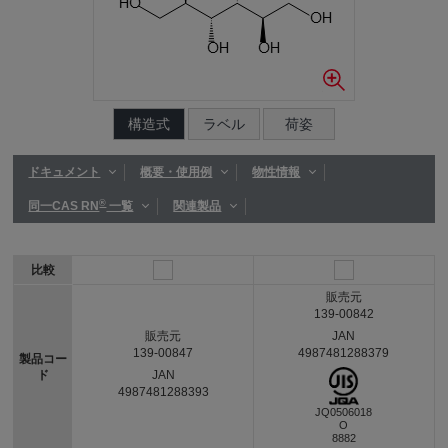
構造式
ラベル
荷姿
ドキュメント
概要・使用例
物性情報
®
同一CAS RN
一覧
関連製品
比較
販売元
139-00842
JAN
販売元
4987481288379
139-00847
製品コー
ド
JAN
4987481288393
JQ0506018
O
8882