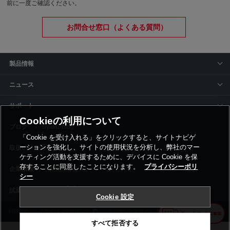
前に一度ご確認ください。
お問合せ窓口（よくある質問）
製品情報
ニュース
サポート
Cookieの利用について
siyaku-blog
「Cookie を受け入れる」をクリックすると、サイトナビゲ
ーションを強化し、サイトの使用状況を分析し、弊社のマー
取扱いメーカー
ケティング活動を支援するために、デバイスに Cookie を保
存することに同意したことになります。
プライバシーポリ
事業所一覧
シー
Cookie 設定
利用規約
プライバシーポリシー
コーポレートサイト
Cookie設定
すべて拒否する