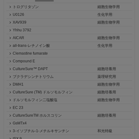
トログリタゾン
細胞生物学用
U0126
生化学用
XAV939
細胞生物学用
Yhhu 3792
AICAR
細胞生物学用
all-trans-レチノイン酸
生化学用
Clemastine fumarate
Compound E
CultureSure™ DAPT
細胞培養用
ブクラデシンナトリウム
薬理研究用
DMH1
細胞生物学用
CultureSure (TM) ドルソモルフィン
細胞培養用
ドルソモルフィン二塩酸塩
細胞生物学用
EC 23
CultureSureTM ホルスコリン
細胞培養用
GsMTx4
3-イソブチル-1-メチルキサンチン
和光特級
ISX 9