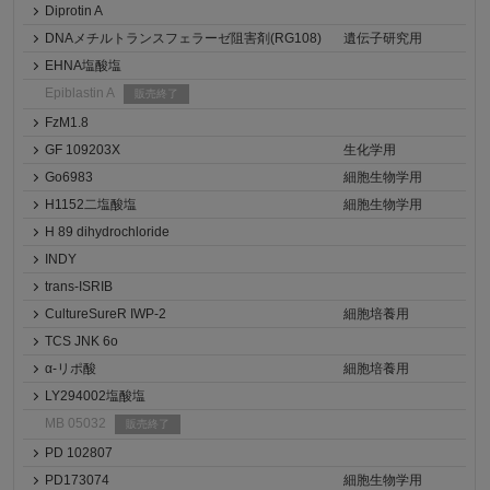
Diprotin A
DNAメチルトランスフェラーゼ阻害剤(RG108)
遺伝子研究用
EHNA塩酸塩
Epiblastin A
販売終了
FzM1.8
GF 109203X
生化学用
Go6983
細胞生物学用
H1152二塩酸塩
細胞生物学用
H 89 dihydrochloride
INDY
trans-ISRIB
CultureSureR IWP-2
細胞培養用
TCS JNK 6o
α-リポ酸
細胞培養用
LY294002塩酸塩
MB 05032
販売終了
PD 102807
PD173074
細胞生物学用