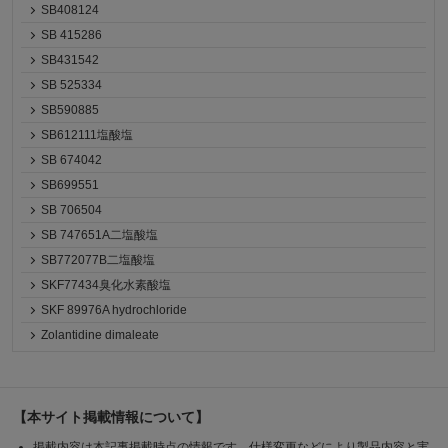
SB408124
SB 415286
SB431542
SB 525334
SB590885
SB612111塩酸塩
SB 674042
SB699551
SB 706504
SB 747651A二塩酸塩
SB772077B二塩酸塩
SKF77434臭化水素酸塩
SKF 89976A hydrochloride
Zolantidine dimaleate
【本サイト掲載情報について】
掲載内容は本記事掲載時点の情報です。仕様変更などにより製品内容と実