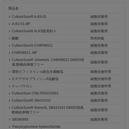
製品名
CultureSureR A-83-01
細胞培養用
A-83-01,MF
細胞培養用
CultureSureR ALK5阻害剤Ⅱ
細胞培養用
酪酸
和光特級
CultureSure® CHIR99021
細胞培養用
CHIR99021, MF
細胞培養用
CultureSureR 10mmol/L CHIR99021 DMSO溶
細胞培養用
液,動物由来物フリー
環状ピフィスリン-α臭化水素酸塩
細胞生物学用
3-デアザネプラノシンA塩酸塩
細胞生物学用
ケンパウロン
細胞生物学用
CultureSure (TM) PD0325901
細胞培養用
CultureSureR SB431542
細胞培養用
CultureSureR 5mmol/L SB431542 DMSO溶液,
細胞培養用
動物由来物フリー
SB590885
細胞培養用
Tranylcypromine hydrochloride