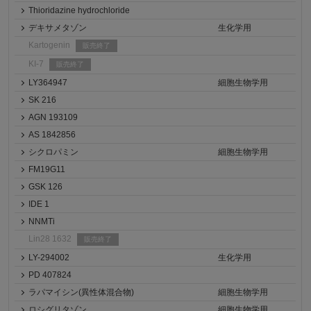
Thioridazine hydrochloride
デキサメタゾン
生化学用
Kartogenin
販売終了
KI-7
販売終了
LY364947
細胞生物学用
SK 216
AGN 193109
AS 1842856
シクロパミン
細胞生物学用
FM19G11
GSK 126
IDE 1
NNMTi
Lin28 1632
販売終了
LY-294002
生化学用
PD 407824
ラパマイシン(異性体混合物)
細胞生物学用
ロシグリタゾン
細胞生物学用