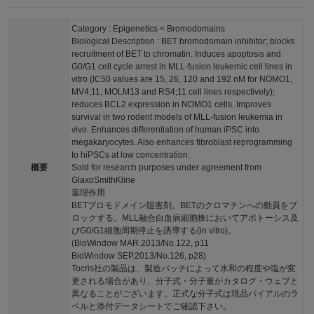
Category : Epigenetics < Bromodomains
Biological Description : BET bromodomain inhibitor; blocks
recruitment of BET to chromatin. Induces apoptosis and
G0/G1 cell cycle arrest in MLL-fusion leukemic cell lines in
vitro (IC50 values are 15, 26, 120 and 192 nM for NOMO1,
MV4;11, MOLM13 and RS4;11 cell lines respectively);
reduces BCL2 expression in NOMO1 cells. Improves
survival in two rodent models of MLL-fusion leukemia in
vivo. Enhances differentiation of human iPSC into
megakaryocytes. Also enhances fibroblast reprogramming
to hiPSCs at low concentration.
概要
Sold for research purposes under agreement from
GlaxoSmithKline
薬理作用
BETブロモドメイン阻害剤。BETのクロマチンへの動員をブ
ロックする。MLL融合白血病細胞株においてアポトーシス及
びG0/G1細胞周期停止を誘導する(in vitro)。
(BioWindow MAR.2013/No.122, p11
BioWindow SEP.2013/No.126, p28)
Tocris社の製品は、製造バッチによって水和の程度や塩が変
更される場合があり、分子式・分子量がカタログ・ウェブと
異なることがございます。正式な分子式は現品バイアルのラ
ベルと添付データシートでご確認下さい。