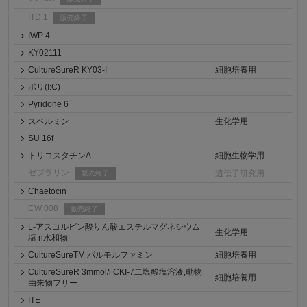
ITD 1
販売終了
IWP 4
KY02111
CultureSureR KY03-I
細胞培養用
ポリ(I:C)
Pyridone 6
スペルミン
生化学用
SU 16f
トリコスタチンA
細胞生物学用
ゼブラリン
遺伝子研究用
販売終了
Chaetocin
CW 008
販売終了
L-アスコルビン酸りん酸エステルマグネシウム
生化学用
塩 n水和物
CultureSureTM パルモルファミン
細胞培養用
CultureSureR 3mmol/l CKI-7二塩酸塩溶液,動物
細胞培養用
由来物フリー
ITE