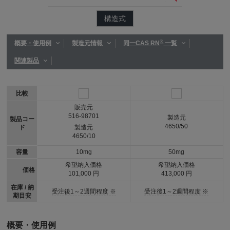
構造式
®
概要・使用例
製造元情報
同一CAS RN
一覧
関連製品
比較
販売元
516-98701
製造元
製品コー
4650/50
ド
製造元
4650/10
容量
10mg
50mg
希望納入価格
希望納入価格
価格
101,000 円
413,000 円
在庫 / 納
受注後1～2週間程度 ※
受注後1～2週間程度 ※
期目安
概要・使用例