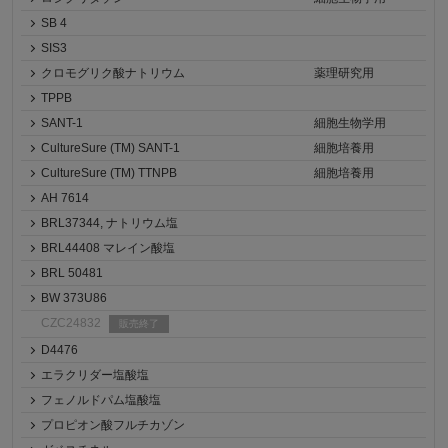
SB 4
SIS3
クロモグリク酸ナトリウム
薬理研究用
TPPB
SANT-1
細胞生物学用
CultureSure (TM) SANT-1
細胞培養用
CultureSure (TM) TTNPB
細胞培養用
AH 7614
BRL37344, ナトリウム塩
BRL44408 マレイン酸塩
BRL 50481
BW 373U86
CZC24832
販売終了
D4476
エラクリダー塩酸塩
フェノルドパム塩酸塩
プロピオン酸フルチカゾン