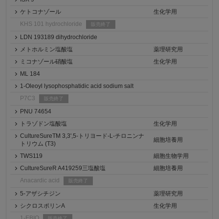
ケトコナゾール
生化学用
KHS 101 hydrochloride
販売終了
LDN 193189 dihydrochloride
メトホルミン塩酸塩
薬理研究用
ミコナゾール硝酸塩
生化学用
ML 184
1-Oleoyl lysophosphatidic acid sodium salt
P7C3
販売終了
PNU 74654
トラゾドン塩酸塩
生化学用
CultureSureTM 3,3',5-トリヨード-L-チロニンナ
細胞培養用
トリウム (T3)
TWS119
細胞生物学用
CultureSureR A419259三塩酸塩
細胞培養用
Anacardic acid
販売終了
5-アザシチジン
薬理研究用
シクロスポリンA
生化学用
1-EBIO
販売終了