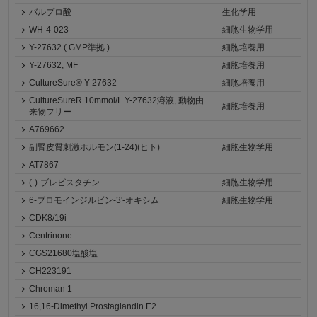
バルプロ酸
生化学用
WH-4-023
細胞生物学用
Y-27632 ( GMP準拠 )
細胞培養用
Y-27632, MF
細胞培養用
CultureSure® Y-27632
細胞培養用
CultureSureR 10mmol/L Y-27632溶液, 動物由
細胞培養用
来物フリー
A769662
副腎皮質刺激ホルモン(1-24)(ヒト)
細胞生物学用
AT7867
(-)-ブレビスタチン
細胞生物学用
6-ブロモインジルビン-3'-オキシム
細胞生物学用
CDK8/19i
Centrinone
CGS21680塩酸塩
CH223191
Chroman 1
16,16-Dimethyl Prostaglandin E2