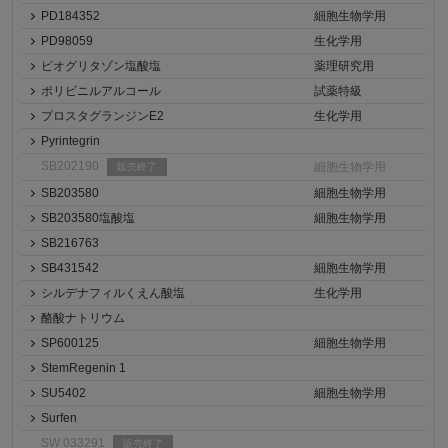
PD184352
細胞生物学用
PD98059
生化学用
ピオグリタゾン塩酸塩
薬理研究用
ポリビニルアルコール
試薬特級
プロスタグランジンE2
生化学用
Pyrintegrin
SB202190
細胞生物学用
販売終了
SB203580
細胞生物学用
SB203580塩酸塩
細胞生物学用
SB216763
SB431542
細胞生物学用
シルデナフィルくえん酸塩
生化学用
酪酸ナトリウム
SP600125
細胞生物学用
StemRegenin 1
SU5402
細胞生物学用
Surfen
SW 033291
販売終了