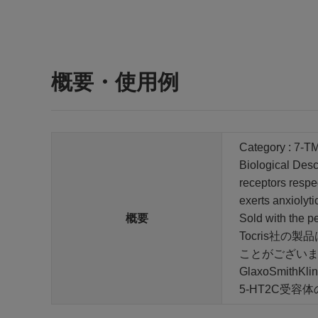
概要・使用例
Category : 7-T
Biological Desc
receptors respe
exerts anxiolytic
概要
Sold with the p
Tocris社
ことがござい
GlaxoSmithKl
5-HT2C受容体