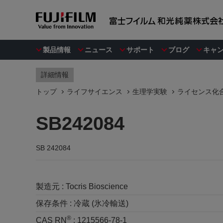
製品情報
ニュース
サポート
ブログ
キャ
詳細情報
トップ
ライフサイエンス
生理学実験
ライセンス化合物 
SB242084
SB 242084
製造元 :
Tocris Bioscience
保存条件 :
冷蔵 (氷冷輸送)
®
CAS RN
:
1215566-78-1