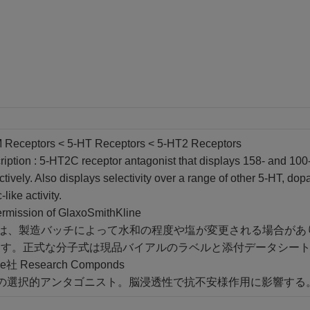
M Receptors < 5-HT Receptors < 5-HT2 Receptors
ription : 5-HT2C receptor antagonist that displays 158- and 10
ctively. Also displays selectivity over a range of other 5-HT, do
-like activity.
ermission of GlaxoSmithKline
の製品は、製造バッチによって水和の程度や塩が変更される場合が
ます。正式な分子式は現品バイアルのラベルと添付データシー
ine社 Research Componds
の選択的アンタゴニスト。脳浸透性で抗不安様作用に影響する。 (Wako Bio