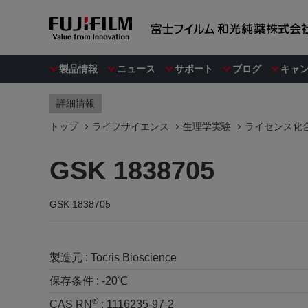
製品情報
ニュース
サポート
ブログ
キャ
詳細情報
トップ
ライフサイエンス
生理学実験
ライセンス化合物 
GSK 1838705
GSK 1838705
製造元 :
Tocris Bioscience
保存条件 :
-20℃
®
CAS RN
:
1116235-97-2