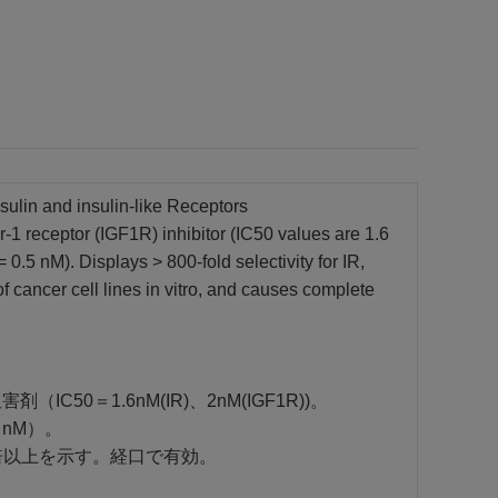
ulin and insulin-like Receptors
or-1 receptor (IGF1R) inhibitor (IC50 values are 1.6
0.5 nM). Displays > 800-fold selectivity for IR,
 cancer cell lines in vitro, and causes complete
50＝1.6nM(IR)、2nM(IGF1R))。
 nM）。
00倍以上を示す。経口で有効。