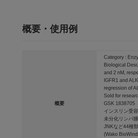
概要・使用例
Category : Enzy
Biological Descr
and 2 nM, respec
IGFR1 and ALK o
regression of A
Sold for resea
概要
GSK 1838705
インスリン受容体(
未分化リンパ腫り
JNKなど44種
(Wako BioWind