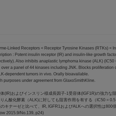
me-Linked Receptors < Receptor Tyrosine Kinases (RTKs) < Ins
iption : Potent insulin receptor (IR) and insulin-like growth fact
tively). Also inhibits anaplastic lymphoma kinase (ALK) (IC50 = 
ver a panel of 44 kinases including JNK. Blocks proliferation of
LK-dependent tumors in vivo. Orally bioavailable.
rch purposes under agreement from GlaxoSmithKline.
IR)およびインスリン様成長因子-1受容体(IGF1R)の強力な阻害剤（IC
ん酸化酵素（ALK)に対しても阻害作用を有する（IC50 = 0.5
類のキナーゼと比べて、IR, IGFR1およびALKへの選択性は8
ow 2015.9/No.139, p24)