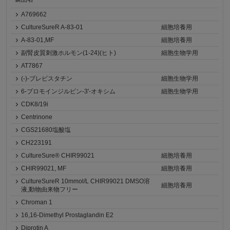
A769662
CultureSureR A-83-01
細胞培養用
A-83-01,MF
細胞培養用
副腎皮質刺激ホルモン(1-24)(ヒト)
細胞生物学用
AT7867
(-)-ブレビスタチン
細胞生物学用
6-ブロモインジルビン-3'-オキシム
細胞生物学用
CDK8/19i
Centrinone
CGS21680塩酸塩
CH223191
CultureSure® CHIR99021
細胞培養用
CHIR99021, MF
細胞培養用
CultureSureR 10mmol/L CHIR99021 DMSO溶
細胞培養用
液,動物由来物フリー
Chroman 1
16,16-Dimethyl Prostaglandin E2
Diprotin A