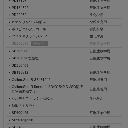
PD173074
細胞生物学用
PD184352
細胞生物学用
PD98059
生化学用
ピオグリタゾン塩酸塩
薬理研究用
ポリビニルアルコール
試薬特級
プロスタグランジンE2
生化学用
SB202190
細胞生物学用
販売終了
SB203580
細胞生物学用
SB203580塩酸塩
細胞生物学用
SB216763
SB431542
細胞生物学用
CultureSureR SB431542
細胞培養用
CultureSureR 5mmol/L SB431542 DMSO溶液,
細胞培養用
動物由来物フリー
シルデナフィルくえん酸塩
生化学用
酪酸ナトリウム
SP600125
細胞生物学用
StemRegenin 1
SU5402
細胞生物学用