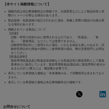
【本サイト掲載情報について】
掲載内容は本記事掲載時点の情報です。仕様変更などにより製品内容と実
際のイメージが異なる場合があります。
製品規格・包装規格の改訂が行われた場合、画像と実際の製品の仕様が異
なる場合があります。
掲載されている製品について
【試薬】
試験・研究の目的のみに使用されるものであり、「医薬品」、「食
品」、「家庭用品」などとしては使用できません。
試験研究用以外にご使用された場合、いかなる保証も致しかねます。試
験研究用以外の用途や原料にご使用希望の場合、弊社営業部門にお問合
せください。
【医薬品原料】
製造専用医薬品及び医薬品添加物などを医薬品等の製造原料として製造
業者向けに販売しています。製造専用医薬品(製品名に製造専用の表示が
あるもの)のご購入には、確認書が必要です。
表示している希望納入価格は「本体価格のみ」で消費税等は含まれており
ません。
表示している希望納入価格は本記事掲載時点の価格です。
お問合せについて