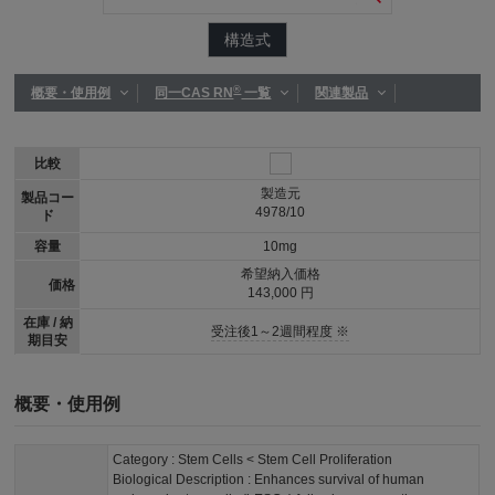
構造式
®
概要・使用例
同一CAS RN
一覧
関連製品
比較
製造元
製品コー
4978/10
ド
容量
10mg
希望納入価格
価格
143,000 円
在庫 / 納
受注後1～2週間程度 ※
期目安
概要・使用例
Category : Stem Cells < Stem Cell Proliferation
Biological Description : Enhances survival of human