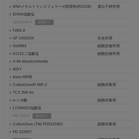
DNAメチルトランスフェラーゼ阻害剤(RG108)
遺伝子研究用
EHNA塩酸塩
Epiblastin A
販売終了
FzM1.8
GF 109203X
生化学用
Go6983
細胞生物学用
H1152二塩酸塩
細胞生物学用
H 89 dihydrochloride
INDY
trans-ISRIB
CultureSureR IWP-2
細胞培養用
TCS JNK 6o
α-リポ酸
細胞培養用
LY294002塩酸塩
MB 05032
販売終了
CultureSure (TM) PD0325901
細胞培養用
PD 102807