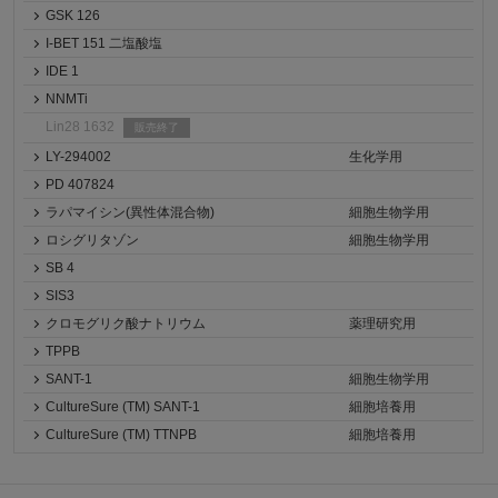
GSK 126
I-BET 151 二塩酸塩
IDE 1
NNMTi
Lin28 1632
販売終了
LY-294002
生化学用
PD 407824
ラパマイシン(異性体混合物)
細胞生物学用
ロシグリタゾン
細胞生物学用
SB 4
SIS3
クロモグリク酸ナトリウム
薬理研究用
TPPB
SANT-1
細胞生物学用
CultureSure (TM) SANT-1
細胞培養用
CultureSure (TM) TTNPB
細胞培養用