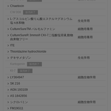
Chaetocin
CW 008
販売終了
L-アスコルビン酸りん酸エステルマグネシウム
生化学用
塩 n水和物
CultureSureTM パルモルファミン
細胞培養用
CultureSureR 3mmol/l CKI-7二塩酸塩溶液,動物
細胞培養用
由来物フリー
ITE
Thioridazine hydrochloride
デキサメタゾン
生化学用
Kartogenin
販売終了
KI-7
販売終了
LY364947
細胞生物学用
SK 216
AGN 193109
AS 1842856
シクロパミン
細胞生物学用
FM19G11