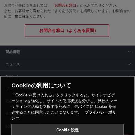
お問合せ等につきましては、「
お問合せ窓口
」からお問合せください。
また、お客様から寄せられた「よくある質問」を掲載しています。お問合せの
前に一度ご確認ください。
お問合せ窓口（よくある質問）
製品情報
ニュース
サポート
Cookieの利用について
siyaku-blog
「Cookie を受け入れる」をクリックすると、サイトナビゲ
ーションを強化し、サイトの使用状況を分析し、弊社のマー
取扱いメーカー
ケティング活動を支援するために、デバイスに Cookie を保
存することに同意したことになります。
プライバシーポリ
事業所一覧
シー
Cookie 設定