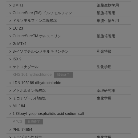
DMH1
細胞生物学用
CultureSure (TM) ドルソモルフィン
細胞培養用
ドルソモルフィン二塩酸塩
細胞生物学用
EC 23
CultureSureTM ホルスコリン
細胞培養用
GsMTx4
3-イソブチル-1-メチルキサンチン
和光特級
ISX 9
ケトコナゾール
生化学用
KHS 101 hydrochloride
販売終了
LDN 193189 dihydrochloride
メトホルミン塩酸塩
薬理研究用
ミコナゾール硝酸塩
生化学用
ML 184
1-Oleoyl lysophosphatidic acid sodium salt
P7C3
販売終了
PNU 74654
トラゾドン塩酸塩
生化学用