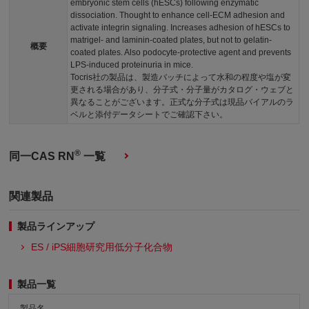
embryonic stem cells (hESCs) following enzymatic
dissociation. Thought to enhance cell-ECM adhesion and
activate integrin signaling. Increases adhesion of hESCs to
matrigel- and laminin-coated plates, but not to gelatin-
概要
coated plates. Also podocyte-protective agent and prevents
LPS-induced proteinuria in mice.
Tocris社の製品は、製造バッチによって水和の程度や塩が変
更される場合があり、分子式・分子量がカタログ・ウェブと
異なることがございます。正式な分子式は現品バイアルのラ
ベルと添付データシートでご確認下さい。
®
同一CAS RN
一覧
関連製品
製品ラインアップ
ES / iPS細胞研究用低分子化合物
製品一覧
製品名