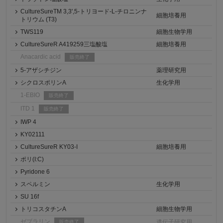
CultureSureTM 3,3',5-トリヨード-L-チロニンナ
細胞培養用
トリウム (T3)
TWS119
細胞生物学用
CultureSureR A419259三塩酸塩
細胞培養用
Anacardic acid
販売終了
5-アザシチジン
薬理研究用
シクロスポリンA
生化学用
1-EBIO
販売終了
ITD 1
販売終了
IWP 4
KY02111
CultureSureR KY03-I
細胞培養用
ポリ(I:C)
Pyridone 6
スペルミン
生化学用
SU 16f
トリコスタチンA
細胞生物学用
ゼブラリン
遺伝子研究用
販売終了