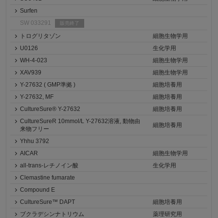
Surfen
SW 033291
販売終了
トログリタゾン
細胞生物学用
U0126
生化学用
WH-4-023
細胞生物学用
XAV939
細胞生物学用
Y-27632 ( GMP準拠 )
細胞培養用
Y-27632, MF
細胞培養用
CultureSure® Y-27632
細胞培養用
CultureSureR 10mmol/L Y-27632溶液, 動物由
細胞培養用
来物フリー
Yhhu 3792
AICAR
細胞生物学用
all-trans-レチノイン酸
生化学用
Clemastine fumarate
Compound E
CultureSure™ DAPT
細胞培養用
ブクラデシンナトリウム
薬理研究用