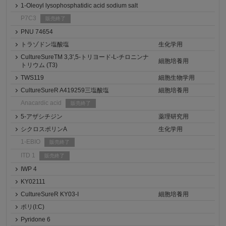
1-Oleoyl lysophosphatidic acid sodium salt
P7C3
販売終了
PNU 74654
トラゾドン塩酸塩
生化学用
CultureSureTM 3,3',5-トリヨード-L-チロニンナ
細胞培養用
トリウム (T3)
TWS119
細胞生物学用
CultureSureR A419259三塩酸塩
細胞培養用
Anacardic acid
販売終了
5-アザシチジン
薬理研究用
シクロスポリンA
生化学用
1-EBIO
販売終了
ITD 1
販売終了
IWP 4
KY02111
CultureSureR KY03-I
細胞培養用
ポリ(I:C)
Pyridone 6