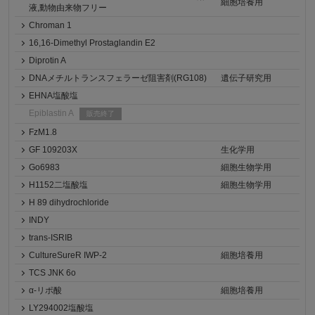
細胞培養用
液,動物由来物フリー
Chroman 1
16,16-Dimethyl Prostaglandin E2
Diprotin A
DNAメチルトランスフェラーゼ阻害剤(RG108)
遺伝子研究用
EHNA塩酸塩
Epiblastin A
販売終了
FzM1.8
GF 109203X
生化学用
Go6983
細胞生物学用
H1152二塩酸塩
細胞生物学用
H 89 dihydrochloride
INDY
trans-ISRIB
CultureSureR IWP-2
細胞培養用
TCS JNK 6o
α-リポ酸
細胞培養用
LY294002塩酸塩