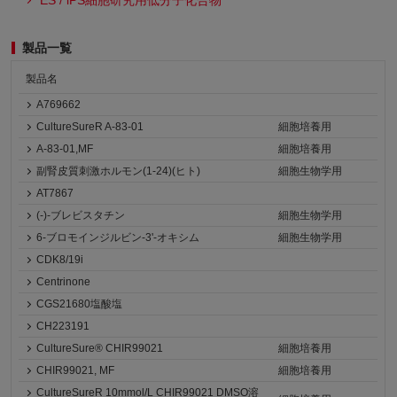
ES / iPS細胞研究用低分子化合物
製品一覧
製品名
A769662
CultureSureR A-83-01
細胞培養用
A-83-01,MF
細胞培養用
副腎皮質刺激ホルモン(1-24)(ヒト)
細胞生物学用
AT7867
(-)-ブレビスタチン
細胞生物学用
6-ブロモインジルビン-3'-オキシム
細胞生物学用
CDK8/19i
Centrinone
CGS21680塩酸塩
CH223191
CultureSure® CHIR99021
細胞培養用
CHIR99021, MF
細胞培養用
CultureSureR 10mmol/L CHIR99021 DMSO溶