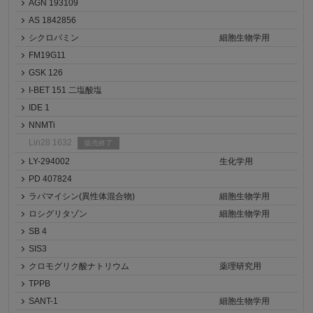
AGN 193109
AS 1842856
シクロパミン
細胞生物学用
FM19G11
GSK 126
I-BET 151 二塩酸塩
IDE 1
NNMTi
Lin28 1632
販売終了
LY-294002
生化学用
PD 407824
ラパマイシン(異性体混合物)
細胞生物学用
ロシグリタゾン
細胞生物学用
SB 4
SIS3
クロモグリク酸ナトリウム
薬理研究用
TPPB
SANT-1
細胞生物学用