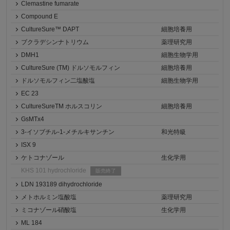
Clemastine fumarate
Compound E
CultureSure™ DAPT
細胞培養用
ブクラデシンナトリウム
薬理研究用
DMH1
細胞生物学用
CultureSure (TM) ドルソモルフィン
細胞培養用
ドルソモルフィン二塩酸塩
細胞生物学用
EC 23
CultureSureTM ホルスコリン
細胞培養用
GsMTx4
3-イソブチル-1-メチルキサンチン
和光特級
ISX 9
ケトコナゾール
生化学用
KHS 101 hydrochloride
販売終了
LDN 193189 dihydrochloride
メトホルミン塩酸塩
薬理研究用
ミコナゾール硝酸塩
生化学用
ML 184