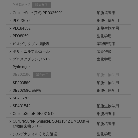
MB 05032
販売終了
CultureSure (TM) PD0325901
細胞培養用
PD173074
細胞生物学用
PD184352
細胞生物学用
PD98059
生化学用
ピオグリタゾン塩酸塩
薬理研究用
ポリビニルアルコール
試薬特級
プロスタグランジンE2
生化学用
Pyrintegrin
SB202190
細胞生物学用
販売終了
SB203580
細胞生物学用
SB203580塩酸塩
細胞生物学用
SB216763
SB431542
細胞生物学用
CultureSureR SB431542
細胞培養用
CultureSureR 5mmol/L SB431542 DMSO溶液,
細胞培養用
動物由来物フリー
シルデナフィルくえん酸塩
生化学用