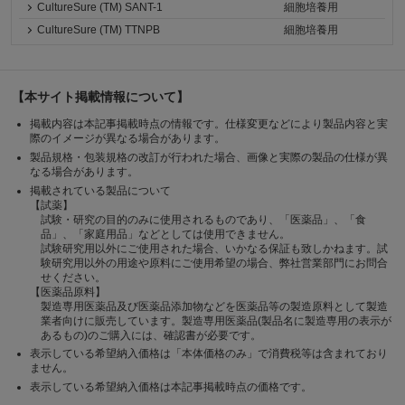
CultureSure (TM) SANT-1
細胞培養用
CultureSure (TM) TTNPB
細胞培養用
【本サイト掲載情報について】
掲載内容は本記事掲載時点の情報です。仕様変更などにより製品内容と実
際のイメージが異なる場合があります。
製品規格・包装規格の改訂が行われた場合、画像と実際の製品の仕様が異
なる場合があります。
掲載されている製品について
【試薬】
試験・研究の目的のみに使用されるものであり、「医薬品」、「食
品」、「家庭用品」などとしては使用できません。
試験研究用以外にご使用された場合、いかなる保証も致しかねます。試
験研究用以外の用途や原料にご使用希望の場合、弊社営業部門にお問合
せください。
【医薬品原料】
製造専用医薬品及び医薬品添加物などを医薬品等の製造原料として製造
業者向けに販売しています。製造専用医薬品(製品名に製造専用の表示が
あるもの)のご購入には、確認書が必要です。
表示している希望納入価格は「本体価格のみ」で消費税等は含まれており
ません。
表示している希望納入価格は本記事掲載時点の価格です。