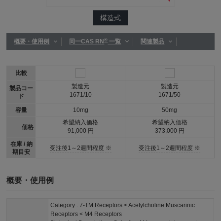
構造式
®
概要・使用例
同一CAS RN
一覧
関連製品
比較
製造元
製造元
製品コー
1671/10
1671/50
ド
容量
10mg
50mg
希望納入価格
希望納入価格
価格
91,000 円
373,000 円
在庫 / 納
受注後1～2週間程度 ※
受注後1～2週間程度 ※
期目安
概要・使用例
Category : 7-TM Receptors < Acetylcholine Muscarinic
Receptors < M4 Receptors