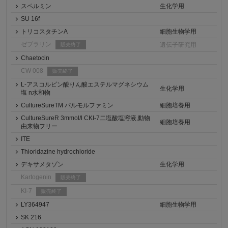
スペルミン
生化学用
SU 16f
トリコスタチンA
細胞生物学用
ゼブラリン
遺伝子研究用
販売終了
Chaetocin
CW 008
販売終了
L-アスコルビン酸りん酸エステルマグネシウム
生化学用
塩 n水和物
CultureSureTM パルモルファミン
細胞培養用
CultureSureR 3mmol/l CKI-7二塩酸塩溶液,動物
細胞培養用
由来物フリー
ITE
Thioridazine hydrochloride
デキサメタゾン
生化学用
Kartogenin
販売終了
KI-7
販売終了
LY364947
細胞生物学用
SK 216