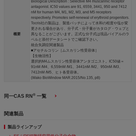
Biological Description : Selective M4 muscarinic receptor
antagonist. IC50 values are 91, 6559, 3441, 950 and 7412
nM for human M4, M1, M2, M3, and M5 receptors
respectively. Promotes self-renewal of erythroid progenitors.
Tocris社の製品は、製造バッチによって水和の程度や塩が変
更される場合があり、分子式・分子量がカタログ・ウェブと
概要
異なることがございます。正式な分子式は現品バイアルのラ
ベルと添付データシートでご確認下さい。
統合失調症関連製品
■アセチルコリン［ムスカリン性受容体］
【生物活性】
選択的M4ムスカリン性受容体アンタゴニスト。IC50値＝
91nM /M4、6,559nM /M1、3441nM /M2、950nM /M3、
7412nM /M5、ヒト各受容体。
(Wako BioWindow MAR.2015/No.135, p8)
®
同一CAS RN
一覧
関連製品
製品ラインアップ