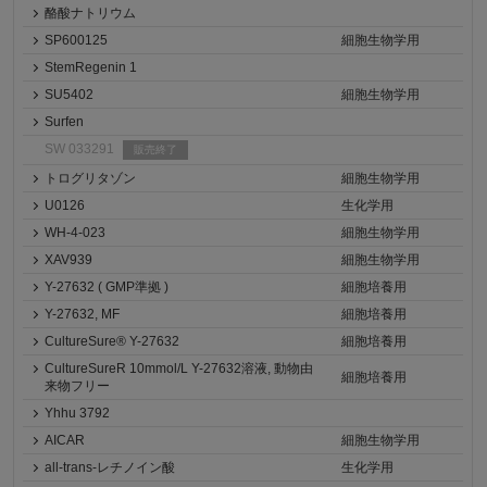
酪酸ナトリウム
SP600125
細胞生物学用
StemRegenin 1
SU5402
細胞生物学用
Surfen
SW 033291
販売終了
トログリタゾン
細胞生物学用
U0126
生化学用
WH-4-023
細胞生物学用
XAV939
細胞生物学用
Y-27632 ( GMP準拠 )
細胞培養用
Y-27632, MF
細胞培養用
CultureSure® Y-27632
細胞培養用
CultureSureR 10mmol/L Y-27632溶液, 動物由
細胞培養用
来物フリー
Yhhu 3792
AICAR
細胞生物学用
all-trans-レチノイン酸
生化学用