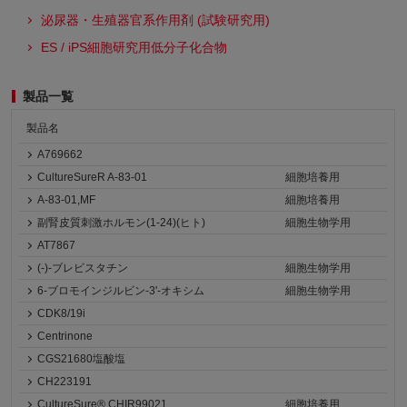
泌尿器・生殖器官系作用剤 (試験研究用)
ES / iPS細胞研究用低分子化合物
製品一覧
製品名
A769662
CultureSureR A-83-01
細胞培養用
A-83-01,MF
細胞培養用
副腎皮質刺激ホルモン(1-24)(ヒト)
細胞生物学用
AT7867
(-)-ブレビスタチン
細胞生物学用
6-ブロモインジルビン-3'-オキシム
細胞生物学用
CDK8/19i
Centrinone
CGS21680塩酸塩
CH223191
CultureSure® CHIR99021
細胞培養用