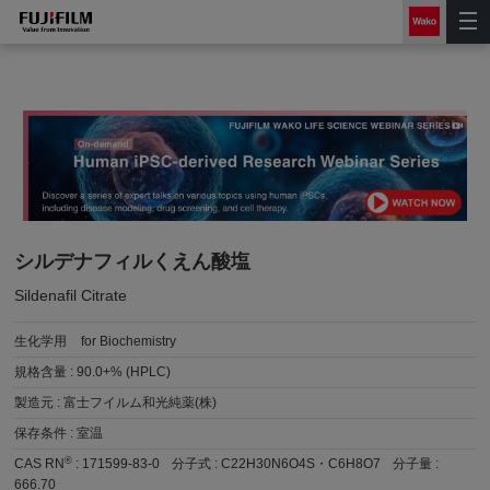
シルデナフィルくえん酸塩
Sildenafil Citrate
生化学用
for Biochemistry
規格含量 :
90.0+% (HPLC)
製造元 :
富士フイルム和光純薬(株)
保存条件 :
室温
®
CAS RN
:
171599-83-0
分子式 :
C22H30N6O4S・C6H8O7
分子量 :
666.70