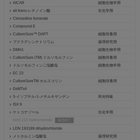
AICAR
細胞生物学用
all-trans-レチノイン酸
生化学用
Clemastine fumarate
Compound E
CultureSure™ DAPT
細胞培養用
ブクラデシンナトリウム
薬理研究用
DMH1
細胞生物学用
CultureSure (TM) ドルソモルフィン
細胞培養用
ドルソモルフィン二塩酸塩
細胞生物学用
EC 23
CultureSureTM ホルスコリン
細胞培養用
GsMTx4
3-イソブチル-1-メチルキサンチン
和光特級
ISX 9
ケトコナゾール
生化学用
KHS 101 hydrochloride
販売終了
LDN 193189 dihydrochloride
メトホルミン塩酸塩
薬理研究用