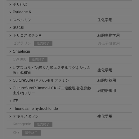
ポリ(I:C)
Pyridone 6
スペルミン
生化学用
SU 16f
トリコスタチンA
細胞生物学用
ゼブラリン
遺伝子研究用
販売終了
Chaetocin
CW 008
販売終了
L-アスコルビン酸りん酸エステルマグネシウム
生化学用
塩 n水和物
CultureSureTM パルモルファミン
細胞培養用
CultureSureR 3mmol/l CKI-7二塩酸塩溶液,動物
細胞培養用
由来物フリー
ITE
Thioridazine hydrochloride
デキサメタゾン
生化学用
Kartogenin
販売終了
KI-7
販売終了