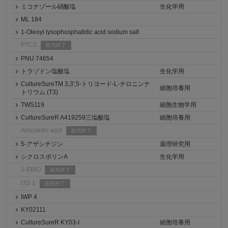
ミコナゾール硝酸塩
生化学用
ML 184
1-Oleoyl lysophosphatidic acid sodium salt
P7C3
販売終了
PNU 74654
トラゾドン塩酸塩
生化学用
CultureSureTM 3,3',5-トリヨード-L-チロニンナ
細胞培養用
トリウム (T3)
TWS119
細胞生物学用
CultureSureR A419259三塩酸塩
細胞培養用
Anacardic acid
販売終了
5-アザシチジン
薬理研究用
シクロスポリンA
生化学用
1-EBIO
販売終了
ITD 1
販売終了
IWP 4
KY02111
CultureSureR KY03-I
細胞培養用