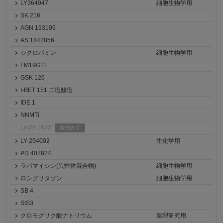
LY364947
細胞生物学用
SK 216
AGN 193109
AS 1842856
シクロパミン
細胞生物学用
FM19G11
GSK 126
I-BET 151 二塩酸塩
IDE 1
NNMTi
Lin28 1632
販売終了
LY-294002
生化学用
PD 407824
ラパマイシン(異性体混合物)
細胞生物学用
ロシグリタゾン
細胞生物学用
SB 4
SIS3
クロモグリク酸ナトリウム
薬理研究用