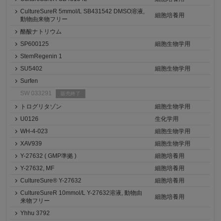
CultureSureR 5mmol/L SB431542 DMSO溶液,
細胞培養用
動物由来物フリー
酪酸ナトリウム
SP600125
細胞生物学用
StemRegenin 1
SU5402
細胞生物学用
Surfen
SW 033291
販売終了
トログリタゾン
細胞生物学用
U0126
生化学用
WH-4-023
細胞生物学用
XAV939
細胞生物学用
Y-27632 ( GMP準拠 )
細胞培養用
Y-27632, MF
細胞培養用
CultureSure® Y-27632
細胞培養用
CultureSureR 10mmol/L Y-27632溶液, 動物由
細胞培養用
来物フリー
Yhhu 3792