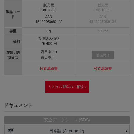
販売元
販売元
198-18363
192-18361
製品コー
ド
JAN
JAN
4548995060143
4548995060136
容量
1g
250mg
希望納入価格
価格
76,400 円
西日本 :
9
在庫 / 納
販売終了
期目安
東日本 :
-
検査成績書
検査成績書
カスタム製造のご相談
ドキュメント
安全データシート (SDS)
日本語 (Japanese)