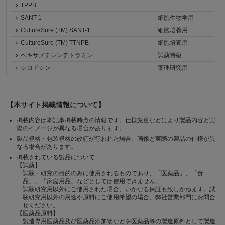
TPPB
SANT-1
細胞生物学用
CultureSure (TM) SANT-1
細胞培養用
CultureSure (TM) TTNPB
細胞培養用
ヘキサメチレンテトラミン
試薬特級
シロドシン
薬理研究用
【本サイト掲載情報について】
掲載内容は本記事掲載時点の情報です。仕様変更などにより製品内容と実
際のイメージが異なる場合があります。
製品規格・包装規格の改訂が行われた場合、画像と実際の製品の仕様が異
なる場合があります。
掲載されている製品について
【試薬】
試験・研究の目的のみに使用されるものであり、「医薬品」、「食
品」、「家庭用品」などとしては使用できません。
試験研究用以外にご使用された場合、いかなる保証も致しかねます。試
験研究用以外の用途や原料にご使用希望の場合、弊社営業部門にお問合
せください。
【医薬品原料】
製造専用医薬品及び医薬品添加物などを医薬品等の製造原料として製造