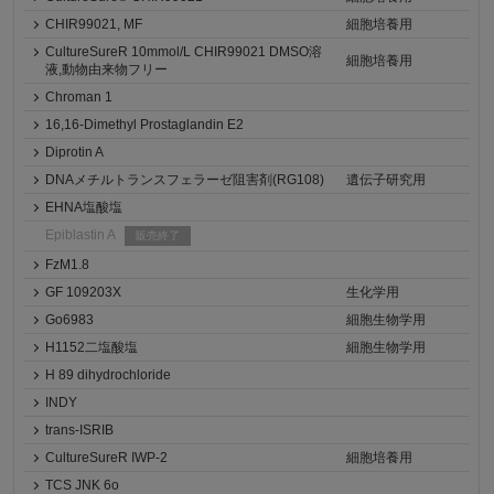
CHIR99021, MF
細胞培養用
CultureSureR 10mmol/L CHIR99021 DMSO溶
細胞培養用
液,動物由来物フリー
Chroman 1
16,16-Dimethyl Prostaglandin E2
Diprotin A
DNAメチルトランスフェラーゼ阻害剤(RG108)
遺伝子研究用
EHNA塩酸塩
Epiblastin A
販売終了
FzM1.8
GF 109203X
生化学用
Go6983
細胞生物学用
H1152二塩酸塩
細胞生物学用
H 89 dihydrochloride
INDY
trans-ISRIB
CultureSureR IWP-2
細胞培養用
TCS JNK 6o