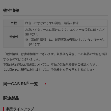
物性情報
外観
白色～わずかにうすい褐色、結晶～粉末
水及びメタノールに溶けにくく、エタノール(95)にほとんど
溶けない。
溶解性
「溶解性情報」は、最適溶媒が記載されていない場合がご
ざいます。
「物性情報」は参考情報でございます。規格値を除き、この製品の性能を保証
するものではございません。
本製品の品質及び性能については、本品の製品規格書をご確認ください。
なお目的のご研究に対しましては、予備検討を行う事をお勧めします。
®
同一CAS RN
一覧
関連製品
製品ラインアップ