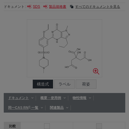
ドキュメント :
SDS
製品規格書
すべてのドキュメントを見る
構造式
ラベル
荷姿
ドキュメント
概要・使用例
物性情報
®
同一CAS RN
一覧
関連製品
比較