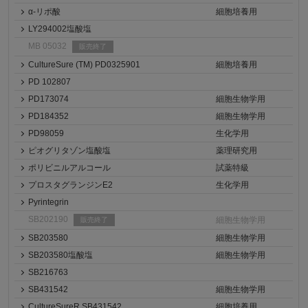
α-リポ酸
細胞培養用
LY294002塩酸塩
MB 05032
販売終了
CultureSure (TM) PD0325901
細胞培養用
PD 102807
PD173074
細胞生物学用
PD184352
細胞生物学用
PD98059
生化学用
ピオグリタゾン塩酸塩
薬理研究用
ポリビニルアルコール
試薬特級
プロスタグランジンE2
生化学用
Pyrintegrin
SB202190
細胞生物学用
販売終了
SB203580
細胞生物学用
SB203580塩酸塩
細胞生物学用
SB216763
SB431542
細胞生物学用
CultureSureR SB431542
細胞培養用