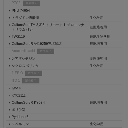
P7C3
販売終了
PNU 74654
トラゾドン塩酸塩
生化学用
CultureSureTM 3,3',5-トリヨード-L-チロニンナ
細胞培養用
トリウム (T3)
TWS119
細胞生物学用
CultureSureR A419259三塩酸塩
細胞培養用
Anacardic acid
販売終了
5-アザシチジン
薬理研究用
シクロスポリンA
生化学用
1-EBIO
販売終了
ITD 1
販売終了
IWP 4
KY02111
CultureSureR KY03-I
細胞培養用
ポリ(I:C)
Pyridone 6
スペルミン
生化学用