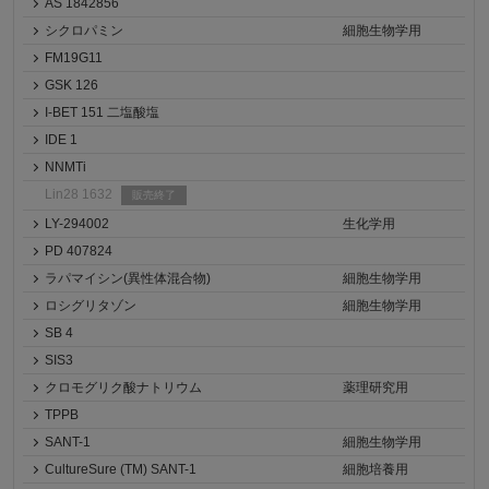
AS 1842856
シクロパミン
細胞生物学用
FM19G11
GSK 126
I-BET 151 二塩酸塩
IDE 1
NNMTi
Lin28 1632
販売終了
LY-294002
生化学用
PD 407824
ラパマイシン(異性体混合物)
細胞生物学用
ロシグリタゾン
細胞生物学用
SB 4
SIS3
クロモグリク酸ナトリウム
薬理研究用
TPPB
SANT-1
細胞生物学用
CultureSure (TM) SANT-1
細胞培養用