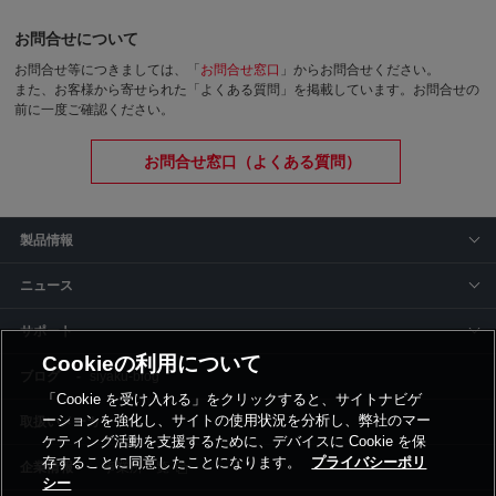
お問合せについて
お問合せ等につきましては、「
お問合せ窓口
」からお問合せください。
また、お客様から寄せられた「よくある質問」を掲載しています。お問合せの
前に一度ご確認ください。
お問合せ窓口（よくある質問）
製品情報
ニュース
サポート
Cookieの利用について
siyaku-blog
「Cookie を受け入れる」をクリックすると、サイトナビゲ
ーションを強化し、サイトの使用状況を分析し、弊社のマー
取扱いメーカー
ケティング活動を支援するために、デバイスに Cookie を保
存することに同意したことになります。
プライバシーポリ
事業所一覧
シー