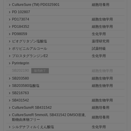
CultureSure (TM) PD0325901
細胞培養用
PD 102807
PD173074
細胞生物学用
PD184352
細胞生物学用
PD98059
生化学用
ピオグリタゾン塩酸塩
薬理研究用
ポリビニルアルコール
試薬特級
プロスタグランジンE2
生化学用
Pyrintegrin
SB202190
細胞生物学用
販売終了
SB203580
細胞生物学用
SB203580塩酸塩
細胞生物学用
SB216763
SB431542
細胞生物学用
CultureSureR SB431542
細胞培養用
CultureSureR 5mmol/L SB431542 DMSO溶液,
細胞培養用
動物由来物フリー
シルデナフィルくえん酸塩
生化学用