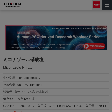
ミコナゾール硝酸塩
Miconazole Nitrate
生化学用
for Biochemistry
規格含量 :
98.0+% (Titration)
製造元 :
富士フイルム和光純薬(株)
保存条件 :
冷所 (25℃以下)
®
CAS RN
:
22832-87-7
分子式 :
C18H14Cl4N2O・HNO3
分子量 :
479.14