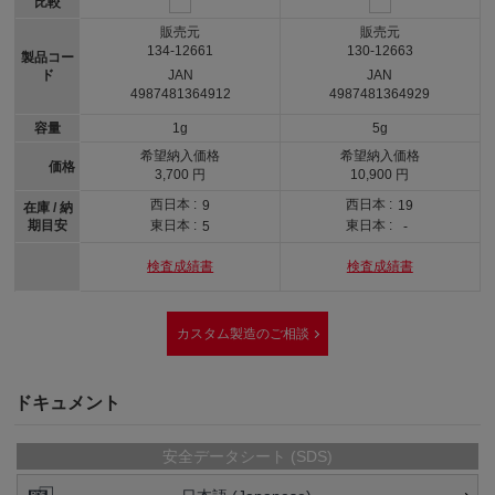
比較
販売元
販売元
134-12661
130-12663
製品コー
ド
JAN
JAN
4987481364912
4987481364929
容量
1g
5g
希望納入価格
希望納入価格
価格
3,700 円
10,900 円
西日本 :
西日本 :
9
19
在庫 / 納
期目安
東日本 :
東日本 :
5
-
検査成績書
検査成績書
カスタム製造のご相談
ドキュメント
安全データシート (SDS)