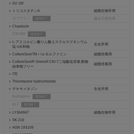
SU 16f
トリコスタチンA
細胞生物学用
ゼブラリン
遺伝子研究用
販売終了
Chaetocin
CW 008
販売終了
L-アスコルビン酸りん酸エステルマグネシウム
生化学用
塩 n水和物
CultureSureTM パルモルファミン
細胞培養用
CultureSureR 3mmol/l CKI-7二塩酸塩溶液,動物
細胞培養用
由来物フリー
ITE
Thioridazine hydrochloride
デキサメタゾン
生化学用
Kartogenin
販売終了
KI-7
販売終了
LY364947
細胞生物学用
SK 216
AGN 193109