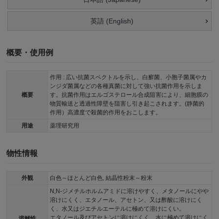
英語 (English)
概要・使用例
作用 : 広い抗菌スペクトルを示し、白癬菌、小胞子菌属やカ
ンジダ菌属などの各種真菌に対して強い抗菌作用を示しま
概要
す。抗菌作用はエルゴステロール合成阻害により、細胞膜の
物質輸送と透過性障壁を阻害し引き起こされます。(静菌的
作用）高濃度で殺菌的作用をおこします。
用途
薬理研究用
物性情報
外観
白色～ほとんど白色, 結晶性粉末～粉末
N,N-ジメチルホルムアミドに溶けやすく、メタノールにやや
溶けにくく、エタノール、アセトン、又は酢酸に溶けにく
く、水又はジエチルエーテルに極めて溶けにくい。
エタノール及びアセトンに溶けにくく、水に極めて溶けにく
溶解性