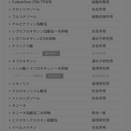
CultureSure (TM) TTNPB
細胞培養用
クロトリマゾール
生化学用
フルコナゾール
細胞生物学用
テルビナフィン塩酸塩
シプロフロキサシン塩酸塩一水和物
生化学用
レボフロキサシン0.5水和物
遺伝子研究用
ナリジクス酸
生化学用
ノルフロキサシン
生化学用
販売終了
オフロキサシン
遺伝子研究用
トシル酸トスフロキサシン一水和物
薬理研究用
ブテナフィン塩酸塩
薬理研究用
販売終了
リネゾリド
薬理研究用
クロロキン二りん酸塩
生化学用
メトロニダゾール
生化学用
キニーネ
キニーネ塩酸塩二水和物
和光一級
ヒドロキシクロロキン硫酸塩
薬理研究用
イベルメクチン
生化学用