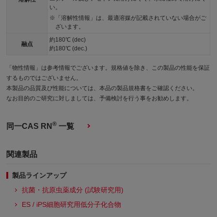
い。
「溶解性情報」は、最適溶媒が記載されていない場合がご
ざいます。
約180℃ (dec)
融点
約180℃ (dec.)
「物性情報」は参考情報でございます。規格値を除き、この製品の性能を保証
するものではございません。
本製品の品質及び性能については、本品の製品規格書をご確認ください。
なお目的のご研究に対しましては、予備検討を行う事をお勧めします。
®
同一CAS RN
一覧
関連製品
製品ラインアップ
抗菌・抗原虫薬成分 (試験研究用)
ES / iPS細胞研究用低分子化合物