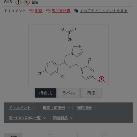
GHS :
ドキュメント :
SDS
製品規格書
すべてのドキュメントを見る
構造式
ラベル
荷姿
ドキュメント
概要・使用例
物性情報
®
同一CAS RN
一覧
関連製品