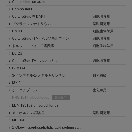
Clemastine fumarate
Compound E
CultureSure™ DAPT
細胞培養用
ブクラデシンナトリウム
薬理研究用
DMH1
細胞生物学用
CultureSure (TM) ドルソモルフィン
細胞培養用
ドルソモルフィン二塩酸塩
細胞生物学用
EC 23
CultureSureTM ホルスコリン
細胞培養用
GsMTx4
3-イソブチル-1-メチルキサンチン
和光特級
ISX 9
ケトコナゾール
生化学用
KHS 101 hydrochloride
販売終了
LDN 193189 dihydrochloride
メトホルミン塩酸塩
薬理研究用
ML 184
1-Oleoyl lysophosphatidic acid sodium salt