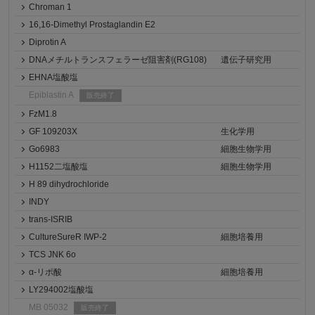
Chroman 1
16,16-Dimethyl Prostaglandin E2
Diprotin A
DNAメチルトランスフェラーゼ阻害剤(RG108)
遺伝子研究用
EHNA塩酸塩
Epiblastin A
販売終了
FzM1.8
GF 109203X
生化学用
Go6983
細胞生物学用
H1152二塩酸塩
細胞生物学用
H 89 dihydrochloride
INDY
trans-ISRIB
CultureSureR IWP-2
細胞培養用
TCS JNK 6o
α-リポ酸
細胞培養用
LY294002塩酸塩
MB 05032
販売終了