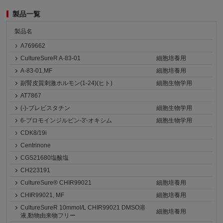
製品一覧
製品名
A769662
CultureSureR A-83-01
細胞培養用
A-83-01,MF
細胞培養用
副腎皮質刺激ホルモン(1-24)(ヒト)
細胞生物学用
AT7867
(-)-ブレビスタチン
細胞生物学用
6-ブロモインジルビン-3'-オキシム
細胞生物学用
CDK8/19i
Centrinone
CGS21680塩酸塩
CH223191
CultureSure® CHIR99021
細胞培養用
CHIR99021, MF
細胞培養用
CultureSureR 10mmol/L CHIR99021 DMSO溶
細胞培養用
液,動物由来物フリー