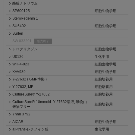
酪酸ナトリウム
SP600125
細胞生物学用
StemRegenin 1
SU5402
細胞生物学用
Surfen
SW 033291
販売終了
トログリタゾン
細胞生物学用
U0126
生化学用
WH-4-023
細胞生物学用
XAV939
細胞生物学用
Y-27632 ( GMP準拠 )
細胞培養用
Y-27632, MF
細胞培養用
CultureSure® Y-27632
細胞培養用
CultureSureR 10mmol/L Y-27632溶液, 動物由
細胞培養用
来物フリー
Yhhu 3792
AICAR
細胞生物学用
all-trans-レチノイン酸
生化学用