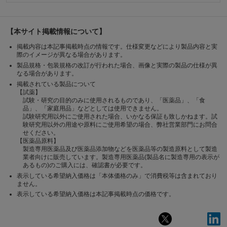
【本サイト掲載情報について】
掲載内容は本記事掲載時点の情報です。仕様変更などにより製品内容と実
際のイメージが異なる場合があります。
製品規格・包装規格の改訂が行われた場合、画像と実際の製品の仕様が異
なる場合があります。
掲載されている製品について
【試薬】
試験・研究の目的のみに使用されるものであり、「医薬品」、「食
品」、「家庭用品」などとしては使用できません。
試験研究用以外にご使用された場合、いかなる保証も致しかねます。試
験研究用以外の用途や原料にご使用希望の場合、弊社営業部門にお問合
せください。
【医薬品原料】
製造専用医薬品及び医薬品添加物などを医薬品等の製造原料として製造
業者向けに販売しています。製造専用医薬品(製品名に製造専用の表示が
あるもの)のご購入には、確認書が必要です。
表示している希望納入価格は「本体価格のみ」で消費税等は含まれており
ません。
表示している希望納入価格は本記事掲載時点の価格です。