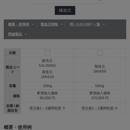
構造式
®
概要・使用例
製造元情報
同一CAS RN
一覧
関連製品
比較
販売元
511-00461
製造元
製品コー
1664/50
ド
製造元
1664/10
容量
10mg
50mg
希望納入価格
希望納入価格
価格
90,000 円
370,000 円
在庫 / 納
受注後1～2週間程度 ※
受注後1～2週間程度 ※
期目安
概要・使用例