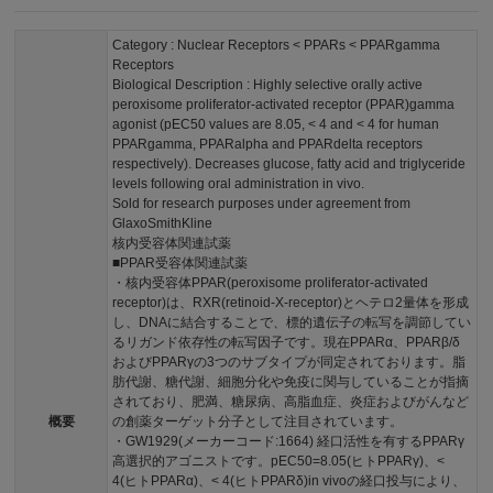
Category : Nuclear Receptors < PPARs < PPARgamma
Receptors
Biological Description : Highly selective orally active
peroxisome proliferator-activated receptor (PPAR)gamma
agonist (pEC50 values are 8.05, < 4 and < 4 for human
PPARgamma, PPARalpha and PPARdelta receptors
respectively). Decreases glucose, fatty acid and triglyceride
levels following oral administration in vivo.
Sold for research purposes under agreement from
GlaxoSmithKline
核内受容体関連試薬
■PPAR受容体関連試薬
・核内受容体PPAR(peroxisome proliferator-activated
receptor)は、RXR(retinoid-X-receptor)とヘテロ2量体を形成
し、DNAに結合することで、標的遺伝子の転写を調節してい
るリガンド依存性の転写因子です。現在PPARα、PPARβ/δ
およびPPARγの3つのサブタイプが同定されております。脂
肪代謝、糖代謝、細胞分化や免疫に関与していることが指摘
されており、肥満、糖尿病、高脂血症、炎症およびがんなど
概要
の創薬ターゲット分子として注目されています。
・GW1929(メーカーコード:1664) 経口活性を有するPPARγ
高選択的アゴニストです。pEC50=8.05(ヒトPPARγ)、<
4(ヒトPPARα)、< 4(ヒトPPARδ)in vivoの経口投与により、