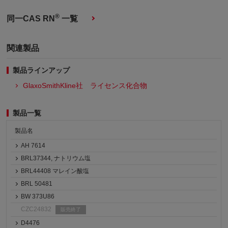
®
同一CAS RN
一覧
関連製品
製品ラインアップ
GlaxoSmithKline社 ライセンス化合物
製品一覧
製品名
AH 7614
BRL37344, ナトリウム塩
BRL44408 マレイン酸塩
BRL 50481
BW 373U86
CZC24832
販売終了
D4476