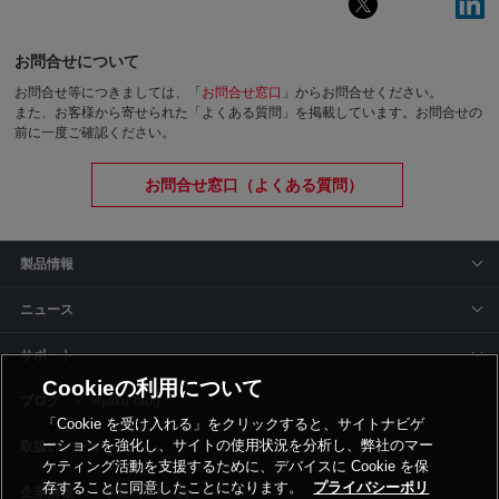
お問合せについて
お問合せ等につきましては、「
お問合せ窓口
」からお問合せください。
また、お客様から寄せられた「よくある質問」を掲載しています。お問合せの
前に一度ご確認ください。
お問合せ窓口（よくある質問）
製品情報
ニュース
サポート
Cookieの利用について
siyaku-blog
「Cookie を受け入れる」をクリックすると、サイトナビゲ
ーションを強化し、サイトの使用状況を分析し、弊社のマー
取扱いメーカー
ケティング活動を支援するために、デバイスに Cookie を保
存することに同意したことになります。
プライバシーポリ
事業所一覧