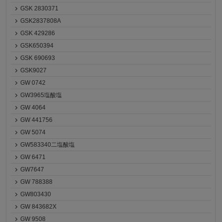
GSK 2830371
GSK2837808A
GSK 429286
GSK650394
GSK 690693
GSK9027
GW 0742
GW3965塩酸塩
GW 4064
GW 441756
GW 5074
GW583340二塩酸塩
GW 6471
GW7647
GW 788388
GW803430
GW 843682X
GW 9508