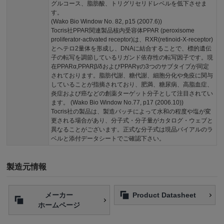
グルコース、脂肪酸、トリグリセリドレベルを低下させま
す。
(Wako Bio Window No. 82, p15 (2007.6))
Tocris社PPAR関連製品核内受容体PPAR (peroxisome
proliferator-activated receptor)は、RXR(retinoid-X-receptor)
とヘテロ2量体を形成し、DNAに結合することで、標的遺伝
子の転写を調節しているリガンド依存性の転写因子です。現
在PPARα,PPARβ/δおよびPPARγの3つのサブタイプが同定
されております。脂肪代謝、糖代謝、細胞分化や免疫に関与
していることが指摘されており、肥満、糖尿病、高脂血症、
炎症および癌などの創薬ターゲット分子として注目されてい
ます。 (Wako Bio Window No.77, p17 (2006.10))
Tocris社の製品は、製造バッチによって水和の程度や塩が変
更される場合があり、分子式・分子量がカタログ・ウェブと
異なることがございます。正式な分子式は現品バイアルのラ
ベルと添付データシートでご確認下さい。
製造元情報
メーカー
Product Datasheet
ホームページ