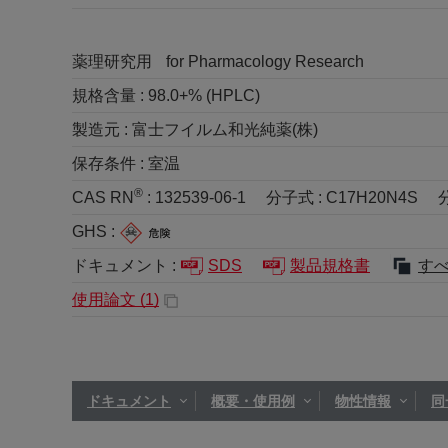
薬理研究用
for Pharmacology Research
規格含量 :
98.0+% (HPLC)
製造元 :
富士フイルム和光純薬(株)
保存条件 :
室温
®
CAS RN
:
132539-06-1
分子式 :
C17H20N4S
GHS :
ドキュメント :
SDS
製品規格書
す
使用論文 (
1
)
ドキュメント
概要・使用例
物性情報
同