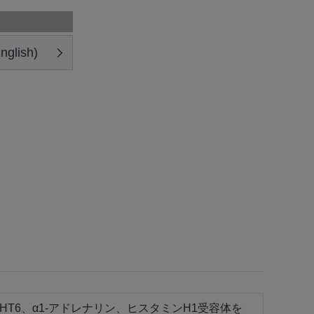
glish)
-HT6、α1-アドレナリン、ヒスタミンH1受容体を