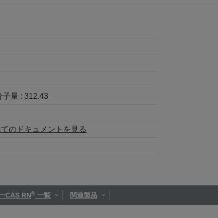
分子量 :
312.43
べてのドキュメントを見る
®
一CAS RN
一覧
関連製品