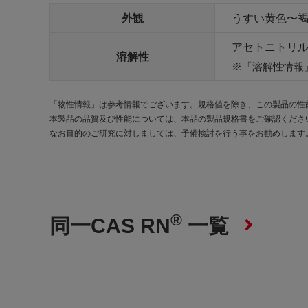
外観
うすい黄色〜褐
アセトニトリ
溶解性
「溶解性情報
「物性情報」は参考情報でございます。規格値を除き、この製品の性
本製品の品質及び性能については、本品の製品規格書をご確認くださ
なお目的のご研究に対しましては、予備検討を行う事をお勧めします
®
同一CAS RN
一覧