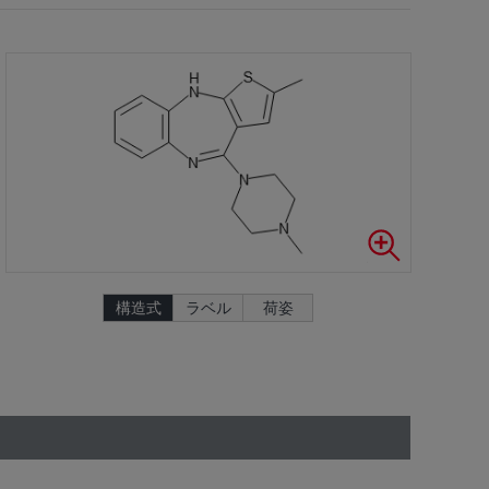
構造式
ラベル
荷姿