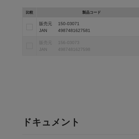
比較
製品コード
販売元
150-03071
JAN
4987481627581
販売元
156-03073
JAN
4987481627598
ドキュメント