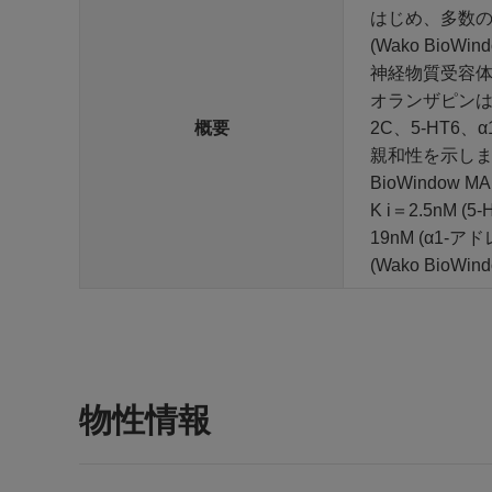
はじめ、多数
(Wako BioWind
神経物質受容
オランザピンは
概要
2C、5-HT6
親和性を示しま
BioWindow MAR
K i＝2.5nM (
19nM (α1-
(Wako BioWind
物性情報