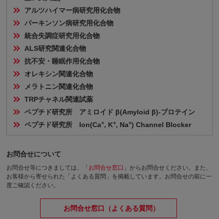
アルツハイマー病研究用化合物
パーキンソン病研究用化合物
統合失調症研究用化合物
ALS研究関連化合物
抗不安・睡眠作用化合物
オレキシン関連化合物
メラトニン関連化合物
TRPチャネル関連試薬
ペプチド研究所　アミロイド β(Amyloid β)-プロテイン
+
+
+
ペプチド研究所　Ion(Ca
, K
, Na
) Channel Blocker
お問合せについて
お問合せ等につきましては、「
お問合せ窓口
」からお問合せください。
また、
お客様から寄せられた「よくある質問」を掲載しています。お問合せの前に一
度ご確認ください。
お問合せ窓口（よくある質問）