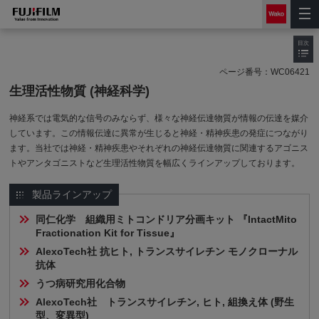
目次
ページ番号：
WC06421
生理活性物質 (神経科学)
神経系では電気的な信号のみならず、様々な神経伝達物質が情報の伝達を媒介
しています。この情報伝達に異常が生じると神経・精神疾患の発症につながり
ます。当社では神経・精神疾患やそれぞれの神経伝達物質に関連するアゴニス
トやアンタゴニストなど生理活性物質を幅広くラインアップしております。
製品ラインアップ
同仁化学　組織用ミトコンドリア分画キット 『IntactMito 
Fractionation Kit for Tissue』
AlexoTech社 抗ヒト, トランスサイレチン モノクローナル
抗体
うつ病研究用化合物
AlexoTech社　トランスサイレチン, ヒト, 組換え体 (野生
型、変異型)