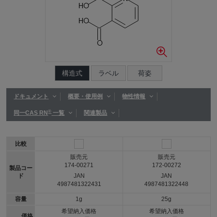
構造式
ラベル
荷姿
ドキュメント
概要・使用例
物性情報
®
同一CAS RN
一覧
関連製品
比較
販売元
販売元
174-00271
172-00272
製品コー
ド
JAN
JAN
4987481322431
4987481322448
容量
1g
25g
希望納入価格
希望納入価格
価格