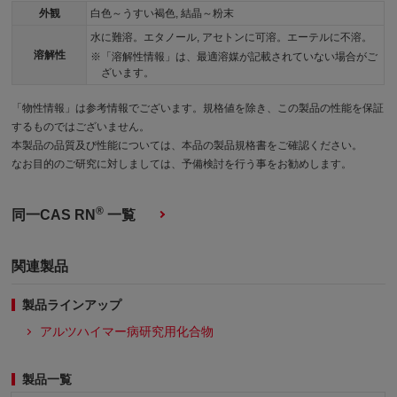
外観
白色～うすい褐色, 結晶～粉末
水に難溶。エタノール, アセトンに可溶。エーテルに不溶。
溶解性
「溶解性情報」は、最適溶媒が記載されていない場合がご
ざいます。
「物性情報」は参考情報でございます。規格値を除き、この製品の性能を保証
するものではございません。
本製品の品質及び性能については、本品の製品規格書をご確認ください。
なお目的のご研究に対しましては、予備検討を行う事をお勧めします。
®
同一CAS RN
一覧
関連製品
製品ラインアップ
アルツハイマー病研究用化合物
製品一覧