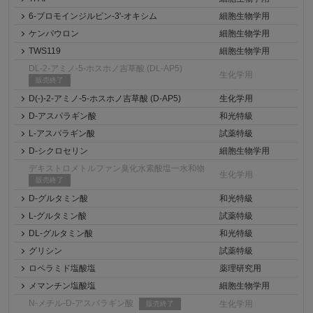
6-ブロモインジルビン-3'-オキシム
細胞生物学用
ケンパウロン
細胞生物学用
TWS119
細胞生物学用
DL-2-アミノ-5-ホスホノ吉草酸 (DL-AP5)
生化学用
販売終了
D(-)-2-アミノ-5-ホスホノ吉草酸 (D-AP5)
生化学用
D-アスパラギン酸
和光特級
L-アスパラギン酸
試薬特級
D-シクロセリン
細胞生物学用
デキストロメトルファン臭化水素酸塩一水和物
生化学用
販売終了
D-グルタミン酸
和光特級
L-グルタミン酸
試薬特級
DL-グルタミン酸
和光特級
グリシン
試薬特級
ロペラミド塩酸塩
薬理研究用
メマンチン塩酸塩
細胞生物学用
N-メチル-D-アスパラギン酸
生化学用
販売終了