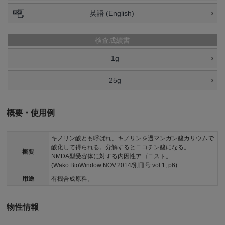
英語 (English)
検査成績書
1g
25g
概要・使用例
キノリン酸とも呼ばれ、キノリンを過マンガン酸カリウムで
酸化して得られる。分解するとニコチン酸になる。
概要
NMDA型受容体に対する内因性アゴニスト。
(Wako BioWindow NOV.2014/別冊号 vol.1, p6)
用途
有機合成原料。
物性情報