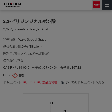
2,3-ピリジンジカルボン酸
2,3-Pyridinedicarboxylic Acid
和光特級
Wako Special Grade
規格含量 :
98.0+% (Titration)
製造元 :
富士フイルム和光純薬(株)
保存条件 :
室温
®
CAS RN
:
89-00-9
分子式 :
C7H5NO4
分子量 :
167.12
GHS :
ドキュメント :
SDS
製品規格書
すべてのドキュメントを見る