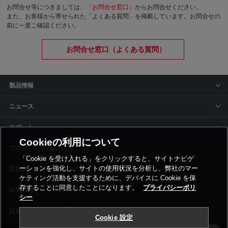
お問合せ等につきましては、「
お問合せ窓口
」からお問合せください。
また、お客様から寄せられた「よくある質問」を掲載しています。お問合せの
前に一度ご確認ください。
お問合せ窓口（よくある質問）
製品情報
ニュース
サポート
Cookieの利用について
siyaku-blog
「Cookie を受け入れる」をクリックすると、サイトナビゲ
ーションを強化し、サイトの使用状況を分析し、弊社のマー
取扱いメーカー
ケティング活動を支援するために、デバイスに Cookie を保
存することに同意したことになります。
プライバシーポリ
事業所一覧
シー
Cookie 設定