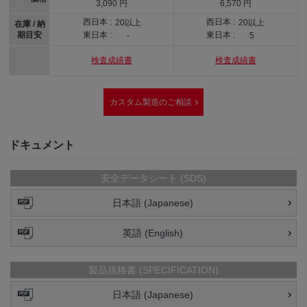
3,090 円
6,570 円
西日本 :
西日本 :
20以上
20以上
在庫 / 納
期目安
東日本 :
東日本 :
-
5
検査成績書
検査成績書
カスタム製造のご相談
ドキュメント
安全データシート (SDS)
日本語 (Japanese)
英語 (English)
製品規格書 (SPECIFICATION)
日本語 (Japanese)