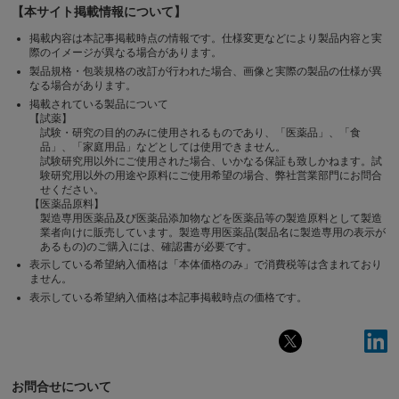
【本サイト掲載情報について】
掲載内容は本記事掲載時点の情報です。仕様変更などにより製品内容と実
際のイメージが異なる場合があります。
製品規格・包装規格の改訂が行われた場合、画像と実際の製品の仕様が異
なる場合があります。
掲載されている製品について
【試薬】
試験・研究の目的のみに使用されるものであり、「医薬品」、「食
品」、「家庭用品」などとしては使用できません。
試験研究用以外にご使用された場合、いかなる保証も致しかねます。試
験研究用以外の用途や原料にご使用希望の場合、弊社営業部門にお問合
せください。
【医薬品原料】
製造専用医薬品及び医薬品添加物などを医薬品等の製造原料として製造
業者向けに販売しています。製造専用医薬品(製品名に製造専用の表示が
あるもの)のご購入には、確認書が必要です。
表示している希望納入価格は「本体価格のみ」で消費税等は含まれており
ません。
表示している希望納入価格は本記事掲載時点の価格です。
お問合せについて