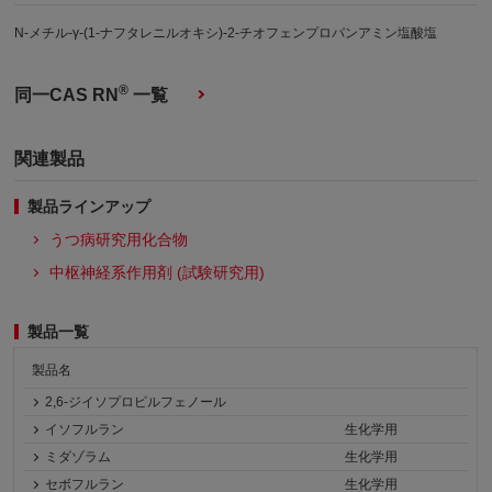
N-メチル-γ-(1-ナフタレニルオキシ)-2-チオフェンプロパンアミン塩酸塩
®
同一CAS RN
一覧
関連製品
製品ラインアップ
うつ病研究用化合物
中枢神経系作用剤 (試験研究用)
製品一覧
製品名
2,6-ジイソプロピルフェノール
イソフルラン
生化学用
ミダゾラム
生化学用
セボフルラン
生化学用