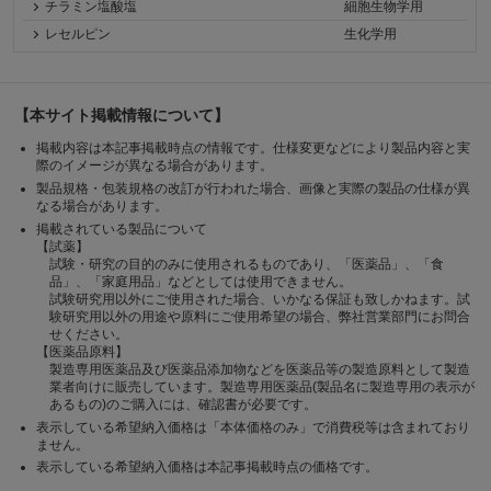
チラミン塩酸塩
細胞生物学用
レセルピン
生化学用
【本サイト掲載情報について】
掲載内容は本記事掲載時点の情報です。仕様変更などにより製品内容と実
際のイメージが異なる場合があります。
製品規格・包装規格の改訂が行われた場合、画像と実際の製品の仕様が異
なる場合があります。
掲載されている製品について
【試薬】
試験・研究の目的のみに使用されるものであり、「医薬品」、「食
品」、「家庭用品」などとしては使用できません。
試験研究用以外にご使用された場合、いかなる保証も致しかねます。試
験研究用以外の用途や原料にご使用希望の場合、弊社営業部門にお問合
せください。
【医薬品原料】
製造専用医薬品及び医薬品添加物などを医薬品等の製造原料として製造
業者向けに販売しています。製造専用医薬品(製品名に製造専用の表示が
あるもの)のご購入には、確認書が必要です。
表示している希望納入価格は「本体価格のみ」で消費税等は含まれており
ません。
表示している希望納入価格は本記事掲載時点の価格です。