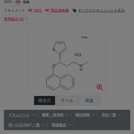
GHS :
ドキュメント :
SDS
製品規格書
すべてのドキュメントを見る
使用論文 (
1
)
構造式
ラベル
荷姿
ドキュメント
概要・使用例
物性情報
別名一覧
®
同一CAS RN
一覧
関連製品