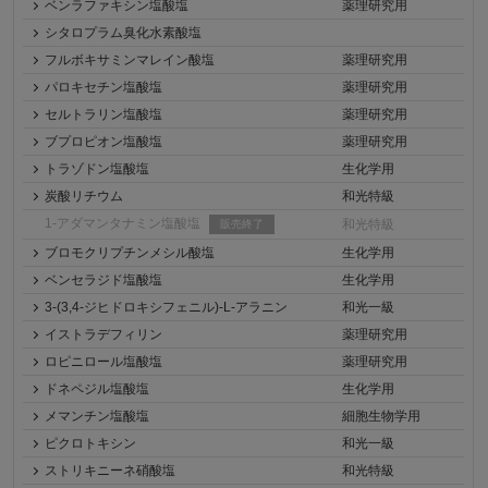
ベンラファキシン塩酸塩
薬理研究用
シタロプラム臭化水素酸塩
フルボキサミンマレイン酸塩
薬理研究用
パロキセチン塩酸塩
薬理研究用
セルトラリン塩酸塩
薬理研究用
ブプロピオン塩酸塩
薬理研究用
トラゾドン塩酸塩
生化学用
炭酸リチウム
和光特級
1-アダマンタナミン塩酸塩
和光特級
販売終了
ブロモクリプチンメシル酸塩
生化学用
ベンセラジド塩酸塩
生化学用
3-(3,4-ジヒドロキシフェニル)-L-アラニン
和光一級
イストラデフィリン
薬理研究用
ロピニロール塩酸塩
薬理研究用
ドネペジル塩酸塩
生化学用
メマンチン塩酸塩
細胞生物学用
ピクロトキシン
和光一級
ストリキニーネ硝酸塩
和光特級