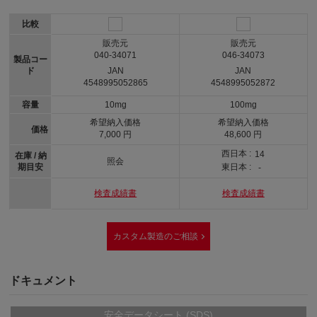
比較
販売元
販売元
040-34071
046-34073
製品コー
ド
JAN
JAN
4548995052865
4548995052872
容量
10mg
100mg
希望納入価格
希望納入価格
価格
7,000 円
48,600 円
西日本 :
14
在庫 / 納
照会
期目安
東日本 :
-
検査成績書
検査成績書
カスタム製造のご相談
ドキュメント
安全データシート (SDS)