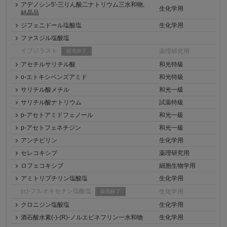
アデノシン5'-三りん酸二ナトリウム三水和物,
生化学用
結晶品
ジフェニドール塩酸塩
生化学用
ファスジル塩酸塩
イブジラスト
薬理研究用
販売終了
アセチルサリチル酸
和光特級
o-エトキシベンズアミド
和光特級
サリチル酸メチル
和光一級
サリチル酸ナトリウム
試薬特級
p-アセトアミドフェノール
和光一級
p-アセトフェネチジン
和光一級
アンチピリン
生化学用
セレコキシブ
薬理研究用
ロフェコキシブ
細胞生物学用
アミトリプチリン塩酸塩
生化学用
(±)-フルオキセチン塩酸塩
生化学用
販売終了
クロニジン塩酸塩
生化学用
酒石酸水素(-)-(R)-ノルエピネフリン一水和物
生化学用