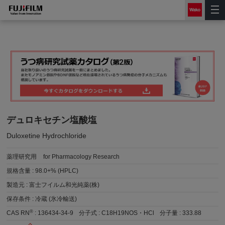
デュロキセチン塩酸塩
Duloxetine Hydrochloride
薬理研究用
for Pharmacology Research
規格含量 :
98.0+% (HPLC)
製造元 :
富士フイルム和光純薬(株)
保存条件 :
冷蔵 (氷冷輸送)
®
CAS RN
:
136434-34-9
分子式 :
C18H19NOS・HCl
分子量 :
333.88