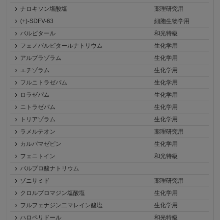
ナロキソン塩酸塩
薬理研究用
(+)-SDFV-63
細胞生物学用
バルビタール
和光特級
フェノバルビタールナトリウム
生化学用
アルプラゾラム
生化学用
エチゾラム
生化学用
フルニトラゼパム
生化学用
ロラゼパム
生化学用
ニトラゼパム
生化学用
トリアゾラム
生化学用
ラメルテオン
薬理研究用
カルバマゼピン
生化学用
フェニトイン
和光特級
バルプロ酸ナトリウム
ゾニサミド
薬理研究用
クロルプロマジン塩酸塩
生化学用
フルフェナジン二マレイン酸塩
生化学用
ハロペリドール
和光特級