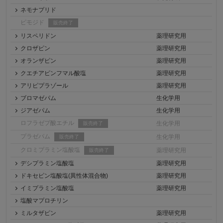
ネモナプリド
ピモジド
販売終了
リスペリドン
薬理研究用
クロザピン
薬理研究用
オランザピン
薬理研究用
クエチアピンフマル酸塩
薬理研究用
アリピプラゾール
薬理研究用
ブロマゼパム
生化学用
ジアゼパム
生化学用
ロフラゼプ酸エチル
生化学用
販売終了
プラゼパム
生化学用
販売終了
クロミプラミン塩酸塩
薬理研究用
販売終了
デシプラミン塩酸塩
薬理研究用
ドキセピン塩酸塩(異性体混合物)
薬理研究用
イミプラミン塩酸塩
薬理研究用
塩酸マプロチリン
ミルタザピン
薬理研究用