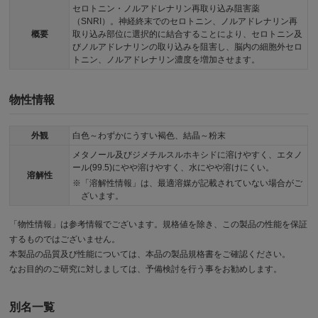
セロトニン・ノルアドレナリン再取り込み阻害薬
（SNRI）。神経終末でのセロトニン、ノルアドレナリン再
概要
取り込み部位に選択的に結合することにより、セロトニン及
びノルアドレナリンの取り込みを阻害し、脳内の細胞外セロ
トニン、ノルアドレナリン濃度を増加させます。
物性情報
外観
白色～わずかにうすい褐色、結晶～粉末
メタノール及びジメチルスルホキシドに溶けやすく、エタノ
ール(99.5)にやや溶けやすく、水にやや溶けにくい。
溶解性
「溶解性情報」は、最適溶媒が記載されていない場合がご
ざいます。
「物性情報」は参考情報でございます。規格値を除き、この製品の性能を保証
するものではございません。
本製品の品質及び性能については、本品の製品規格書をご確認ください。
なお目的のご研究に対しましては、予備検討を行う事をお勧めします。
別名一覧