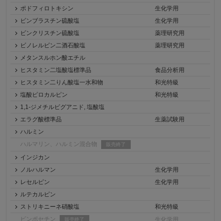
ポドフィロトキシン
生化学用
ビンブラスチン硫酸塩
生化学用
ビンクリスチン硫酸塩
薬理研究用
ビノレルビン二酒石酸塩
薬理研究用
メタンスルホン酸エチル
ヒスタミン二塩酸塩標準品
食品分析用
ヒスタミン二りん酸塩一水和物
和光特級
塩酸ピロカルピン
和光特級
1,1-ジメチルビグアニド, 塩酸塩
エラグ酸標準品
生薬試験用
ハルミン
ハルマリン、ハルミン混合物
販売終了
インジカン
ノルハルマン
生化学用
レセルピン
生化学用
ルテカルピン
ストリキニーネ硝酸塩
和光特級
ビンポセチン
生化学用
販売終了