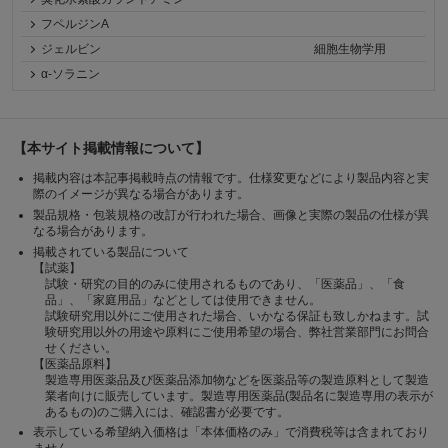
フペルジンA
ジェルビン
細胞生物学用
α-ソラニン
【本サイト掲載情報について】
掲載内容は本記事掲載時点の情報です。仕様変更などにより製品内容と実
際のイメージが異なる場合があります。
製品規格・包装規格の改訂が行われた場合、画像と実際の製品の仕様が異
なる場合があります。
掲載されている製品について
【試薬】
試験・研究の目的のみに使用されるものであり、「医薬品」、「食
品」、「家庭用品」などとしては使用できません。
試験研究用以外にご使用された場合、いかなる保証も致しかねます。試
験研究用以外の用途や原料にご使用希望の場合、弊社営業部門にお問合
せください。
【医薬品原料】
製造専用医薬品及び医薬品添加物などを医薬品等の製造原料として製造
業者向けに販売しています。製造専用医薬品(製品名に製造専用の表示が
あるもの)のご購入には、確認書が必要です。
表示している希望納入価格は「本体価格のみ」で消費税等は含まれており