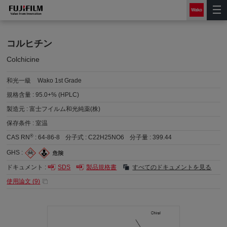
コルヒチン
Colchicine
和光一級
Wako 1st Grade
規格含量 :
95.0+% (HPLC)
製造元 :
富士フイルム和光純薬(株)
保存条件 :
室温
®
CAS RN
:
64-86-8
分子式 :
C22H25NO6
分子量 :
399.44
GHS :
ドキュメント :
SDS
製品規格書
すべてのドキュメントを見る
使用論文 (
9
)