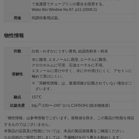
て低濃度でチューブリンの重合を阻害する。
Wako Bio Window No.87, p11 (2008.2)
用途
同調培養用試薬。
物性情報
外観
白色～わずかにうすい黄色, 結晶性粉末～粉末
水に微溶, エタノールに易溶, エーテルに難溶。
クロロホルムに可溶、石油エーテルに不溶。
エタノールに溶けやすく、水にやや溶けにくく、アセトンに
溶解性
極めて溶けにくい。
「溶解性情報」は、最適溶媒が記載されていない場合がご
ざいます。
融点
157℃
20
比旋光度
[α]
-230〜-245° (c=1,C2H5OH) (脱水物換算)
D
「物性情報」は参考情報でございます。規格値を除き、この製品の性能を保証
するものではございません。
本製品の品質及び性能については、本品の製品規格書をご確認ください。
なお目的のご研究に対しましては、予備検討を行う事をお勧めします。