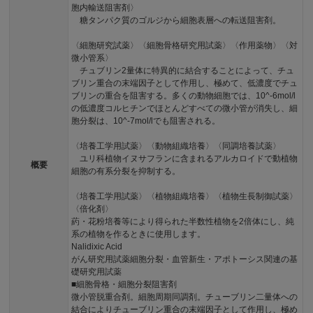
胞内輸送阻害剤〉
糖タンパク質のゴルジから細胞表層への転送阻害剤。
〈細胞研究試薬〉〈細胞骨格研究用試薬〉〈作用薬物〉〈対
微小管系〉
チュブリン2量体に特異的に結合することによって、チュ
ブリン重合の末端因子として作用し、極めて、低濃度でチュ
ブリンの重合を阻害する。多くの動物細胞では、10^-6mol/l
の低濃度コルヒチンでほとんどすべての微小管が消失し、細
胞分裂は、10^-7mol/lでも阻害される。
〈培養工学用試薬〉〈動物組織培養〉〈同調培養試薬〉
ユリ科植物イヌサフランに含まれるアルカロイドで動植物
概要
細胞の有系分裂を抑制する。
〈培養工学用試薬〉〈植物組織培養〉〈植物生長制御試薬〉
〈倍化剤〉
葯・花粉培養等により得られた半数性植物を2倍体にし、純
系の植物を作るときに使用します。
Nalidixic Acid
がん研究用試薬細胞分裂・血管新生・アポトーシス関連の基
礎研究用試薬
■細胞骨格・細胞分裂阻害剤
微小管脱重合剤。細胞周期同調剤。チューブリン二量体への
結合によりチューブリン重合の末端因子として作用し、極め