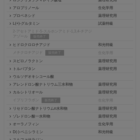
ロシグリタゾンマレイン酸塩
薬理研究用
アロプリノール
生化学用
プロベネシド
薬理研究用
L(+)-グルタミン
試薬特級
2-アセトアミド-5-スルホンアミド-1,3,4-チアジ
アゾール
販売終了
ヒドロクロロチアジド
和光特級
メチクロチアジド
生化学用
販売終了
スピロノラクトン
薬理研究用
トルバプタン
薬理研究用
ウルソデオキシコール酸
アレンドロン酸ナトリウム三水和物
薬理研究用
カルシトリオール
薬理研究用
イプリフラボン
生化学用
販売終了
リセドロン酸ナトリウムn水和物
薬理研究用
ゾレドロン酸一水和物
薬理研究用
オーラノフィン
生化学用
D(-)-ペニシラミン
和光特級
スルファサラジン