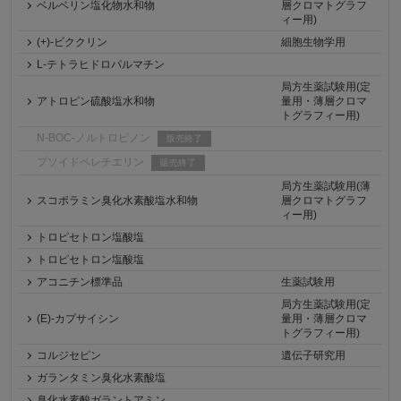
ベルベリン塩化物水和物
層クロマトグラフ
ィー用)
(+)-ビククリン
細胞生物学用
L-テトラヒドロパルマチン
局方生薬試験用(定
アトロピン硫酸塩水和物
量用・薄層クロマ
トグラフィー用)
N-BOC-ノルトロピノン
販売終了
プソイドペレチエリン
販売終了
局方生薬試験用(薄
スコポラミン臭化水素酸塩水和物
層クロマトグラフ
ィー用)
トロピセトロン塩酸塩
トロピセトロン塩酸塩
アコニチン標準品
生薬試験用
局方生薬試験用(定
(E)-カプサイシン
量用・薄層クロマ
トグラフィー用)
コルジセピン
遺伝子研究用
ガランタミン臭化水素酸塩
臭化水素酸ガラントアミン