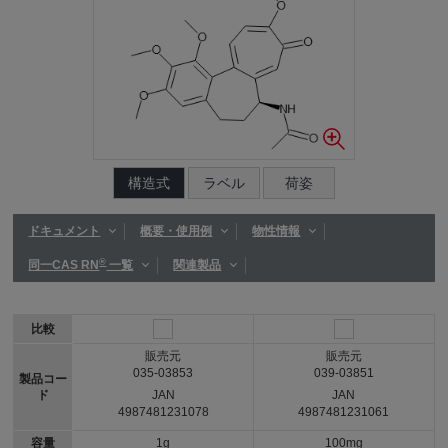
構造式
ラベル
荷姿
ドキュメント
概要・使用例
物性情報
®
同一CAS RN
一覧
関連製品
比較
販売元
販売元
035-03853
039-03851
製品コー
ド
JAN
JAN
4987481231078
4987481231061
容量
1g
100mg