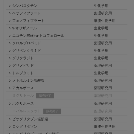
シンバスタチン
生化学用
ベザフィブラート
薬理研究用
フェノフィブラート
細胞生物学用
γ-オリザノール
生化学用
ニコチン酸(±)-α-トコフェロール
生化学用
クロルプロパミド
薬理研究用
グリベンクラミド
生化学用
グリクラジド
生化学用
グリメピリド
薬理研究用
トルブタミド
生化学用
メトホルミン塩酸塩
薬理研究用
アカルボース
薬理研究用
ミグリトール
薬理研究用
販売終了
ボグリボース
薬理研究用
エパルレスタット
薬理研究用
販売終了
ピオグリタゾン塩酸塩
薬理研究用
ロシグリタゾン
細胞生物学用