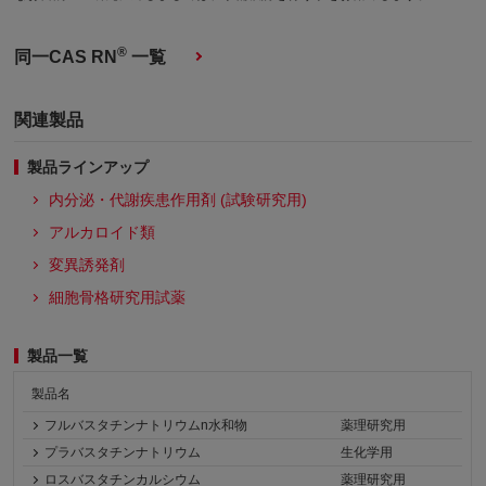
®
同一CAS RN
一覧
関連製品
製品ラインアップ
内分泌・代謝疾患作用剤 (試験研究用)
アルカロイド類
変異誘発剤
細胞骨格研究用試薬
製品一覧
製品名
フルバスタチンナトリウムn水和物
薬理研究用
プラバスタチンナトリウム
生化学用
ロスバスタチンカルシウム
薬理研究用