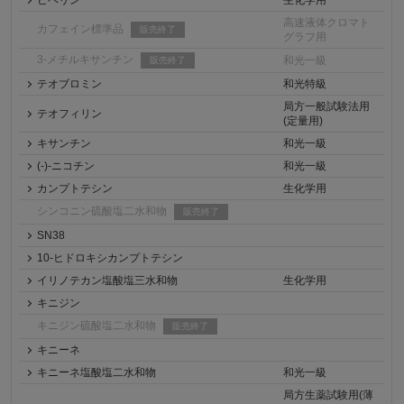
ピペリン
生化学用
高速液体クロマト
カフェイン標準品
販売終了
グラフ用
3-メチルキサンチン
和光一級
販売終了
テオブロミン
和光特級
局方一般試験法用
テオフィリン
(定量用)
キサンチン
和光一級
(-)-ニコチン
和光一級
カンプトテシン
生化学用
シンコニン硫酸塩二水和物
販売終了
SN38
10-ヒドロキシカンプトテシン
イリノテカン塩酸塩三水和物
生化学用
キニジン
キニジン硫酸塩二水和物
販売終了
キニーネ
キニーネ塩酸塩二水和物
和光一級
局方生薬試験用(薄