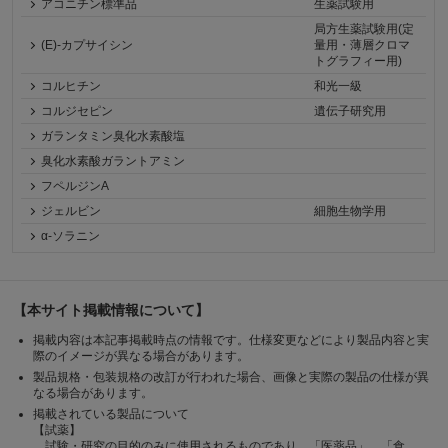
アコニチン標準品
生薬試験用
局方生薬試験用(定
(E)-カプサイシン
量用・薄層クロマ
トグラフィー用)
コルヒチン
和光一級
コルジセピン
遺伝子研究用
ガランタミン臭化水素酸塩
臭化水素酸ガラントアミン
フペルジンA
ジェルビン
細胞生物学用
α-ソラニン
【本サイト掲載情報について】
掲載内容は本記事掲載時点の情報です。仕様変更などにより製品内容と実
際のイメージが異なる場合があります。
製品規格・包装規格の改訂が行われた場合、画像と実際の製品の仕様が異
なる場合があります。
掲載されている製品について
【試薬】
試験・研究の目的のみに使用されるものであり、「医薬品」、「食