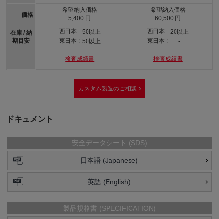
希望納入価格
希望納入価格
価格
5,400 円
60,500 円
西日本 :
西日本 :
50以上
20以上
在庫 / 納
期目安
東日本 :
東日本 :
50以上
-
検査成績書
検査成績書
カスタム製造のご相談
ドキュメント
安全データシート (SDS)
日本語 (Japanese)
英語 (English)
製品規格書 (SPECIFICATION)