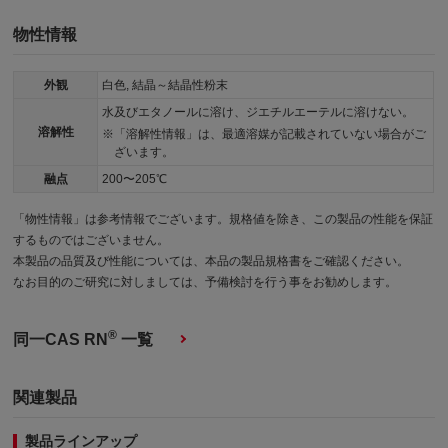
物性情報
外観
白色, 結晶～結晶性粉末
水及びエタノールに溶け、ジエチルエーテルに溶けない。
溶解性
「溶解性情報」は、最適溶媒が記載されていない場合がご
ざいます。
融点
200〜205℃
「物性情報」は参考情報でございます。規格値を除き、この製品の性能を保証
するものではございません。
本製品の品質及び性能については、本品の製品規格書をご確認ください。
なお目的のご研究に対しましては、予備検討を行う事をお勧めします。
®
同一CAS RN
一覧
関連製品
製品ラインアップ