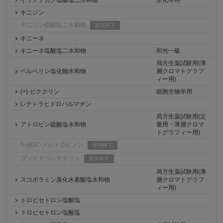
イリノテカン塩酸塩三水和物
生化学用
キニジン
キニジン硫酸塩二水和物
販売終了
キニーネ
キニーネ塩酸塩二水和物
和光一級
局方生薬試験用(薄
ベルベリン塩化物水和物
層クロマトグラフ
ィー用)
(+)-ビククリン
細胞生物学用
L-テトラヒドロパルマチン
局方生薬試験用(定
アトロピン硫酸塩水和物
量用・薄層クロマ
トグラフィー用)
N-BOC-ノルトロピノン
販売終了
プソイドペレチエリン
販売終了
局方生薬試験用(薄
スコポラミン臭化水素酸塩水和物
層クロマトグラフ
ィー用)
トロピセトロン塩酸塩
トロピセトロン塩酸塩