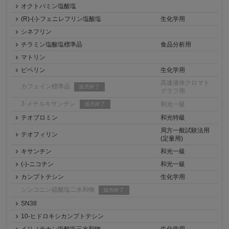
オクトパミン塩酸塩
(R)-(-)-フェニレフリン塩酸塩
生化学用
シネフリン
チラミン塩酸塩標準品
食品分析用
マトリン
ピペリン
生化学用
高速液体クロマト
カフェイン標準品
販売終了
グラフ用
3-メチルキサンチン
和光一級
販売終了
テオブロミン
和光特級
局方一般試験法用
テオフィリン
(定量用)
キサンチン
和光一級
(-)-ニコチン
和光一級
カンプトテシン
生化学用
シンコニン硫酸塩二水和物
販売終了
SN38
10-ヒドロキシカンプトテシン