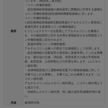
ています。(相反性二重支配)
〈コリン作働性物質〉
副交感神経節後線維の奏効器官に興奮的に作用する薬物を
コリン作働性物質(副交感神経興奮様薬物)と言います。
コリン作働性物質は
1.副交感神経節後線維支配効果器のアセチルコリン受容体に
直接作用する直接型コリン作働性物質と
概要
2.コリンエステラーゼを阻害してアセチルコリンを蓄積さ
せ、その奏効器官に対する作用を増強延長させる間接型コリ
ン作働性物質に区分されます。
〈直接作用型コリン作働性物質〉
アセチルコリンは種々の部位で伝達物質として作用します。
・副交感神経の支配器官の受容体に直接作用してこれを興奮
させ、腺分泌の亢進、消化器、気管支筋その他の平滑筋収
縮、血管拡張、心拍抑制などの作用を現します。(ムスカリ
ン様作用)
・自律神経節並びに運動神経支配下の骨格筋端板に対して、
少量ではこれを興奮し、大量ではこれを麻痺させます。(ニ
コチン様作用)
アセチルコリンのムスカリン様作用は、ニコチン様作用より
も強力です。
持続性ムスカリン様作用。特に腺分泌作用,縮瞳作用が強
い。
用途
薬理研究用。