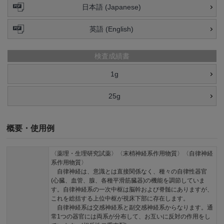
日本語 (Japanese)
英語 (English)
検査成績書
1g
25g
概要・使用例
〈薬理・生理研究試薬〉〈末梢神経系作用物質〉〈自律神経
系作用物質〉
自律神経は、意識とは直接関係なく、種々の自律性器官
(心臓、血管、腺、各種平滑筋臓器)の機能を調節していま
す。自律神経系の一次中枢は脳幹および脊髄にありますが、
これを総括する上位中枢が視床下部に存在します。
自律神経系は交感神経系と副交感神経系からなります。通
常1つの器官には両系が分布して、お互いに反対の作用をし