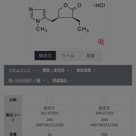
構造式
ラベル
荷姿
ドキュメント
概要・使用例
物性情報
®
同一CAS RN
一覧
関連製品
比較
販売元
販売元
161-07201
169-07202
製品コー
ド
JAN
JAN
4987481312258
4987481312265
容量
1g
25g