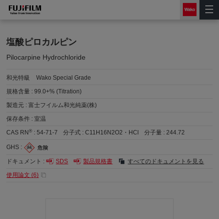
塩酸ピロカルピン
Pilocarpine Hydrochloride
和光特級
Wako Special Grade
規格含量 :
99.0+% (Titration)
製造元 :
富士フイルム和光純薬(株)
保存条件 :
室温
®
CAS RN
:
54-71-7
分子式 :
C11H16N2O2・HCl
分子量 :
244.72
GHS :
ドキュメント :
SDS
製品規格書
すべてのドキュメントを見る
使用論文 (
6
)