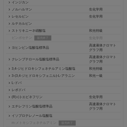
インジカン
ノルハルマン
生化学用
レセルピン
生化学用
ルテカルピン
ストリキニーネ硝酸塩
和光特級
ビンポセチン
生化学用
販売終了
高速液体クロマト
ヨヒンビン塩酸塩標準品
グラフ用
高速液体クロマト
クレンブテロール塩酸塩標準品
グラフ用
3,4-ジヒドロキシフェネチルアミン塩酸塩
和光特級
3-(3,4-ジヒドロキシフェニル)-L-アラニン
和光一級
L-ドパ
レボドパ
(R)-(-)-エピネフリン
生化学用
高速液体クロマト
エチレフリン塩酸塩標準品
グラフ用
イソプロテレノール塩酸塩
m-メトキシフェネチルアミン
販売終了