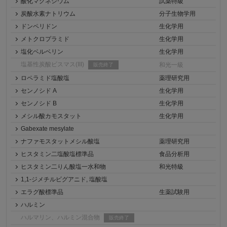
酸化マグネシウム
試薬特級
炭酸水素ナトリウム
分子生物学用
ドンペリドン
生化学用
メトクロプラミド
生化学用
塩化ベルベリン
生化学用
塩基性炭酸ビスマス(III)
和光一級
販売終了
ロペラミド塩酸塩
薬理研究用
センノシド A
生化学用
センノシド B
生化学用
メシル酸カモスタット
生化学用
Gabexate mesylate
ナファモスタットメシル酸塩
薬理研究用
ヒスタミン二塩酸塩標準品
食品分析用
ヒスタミン二りん酸塩一水和物
和光特級
1,1-ジメチルビグアニド, 塩酸塩
エラグ酸標準品
生薬試験用
ハルミン
ハルマリン、ハルミン混合物
販売終了