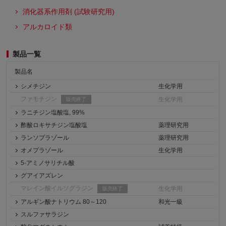
消化器系作用剤 (試験研究用)
アルカロイド類
製品一覧
製品名
シメチジン
生化学用
ファモチジン
生化学用
販売終了
ラニチジン塩酸塩, 99%
酢酸ロキサチジン塩酸塩
薬理研究用
ランソプラゾール
薬理研究用
オメプラゾール
生化学用
5-アミノサリチル酸
グアイアズレン
マレイン酸イルソグラジン
生化学用
販売終了
アルギン酸ナトリウム 80～120
和光一級
スルファサラジン