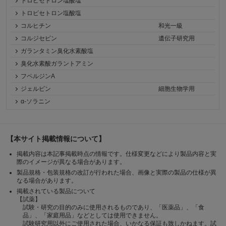
トロピセトロン塩酸塩
トロピセトロン塩酸塩
コルヒチン
和光一級
コルジセピン
遺伝子研究用
ガランタミン臭化水素酸塩
臭化水素酸ガラントアミン
フペルジンA
ジェルビン
細胞生物学用
α-ソラニン
【本サイト掲載情報について】
掲載内容は本記事掲載時点の情報です。仕様変更などにより製品内容と実
際のイメージが異なる場合があります。
製品規格・包装規格の改訂が行われた場合、画像と実際の製品の仕様が異
なる場合があります。
掲載されている製品について
【試薬】
試験・研究の目的のみに使用されるものであり、「医薬品」、「食
品」、「家庭用品」などとしては使用できません。
試験研究用以外にご使用された場合、いかなる保証も致しかねます。試