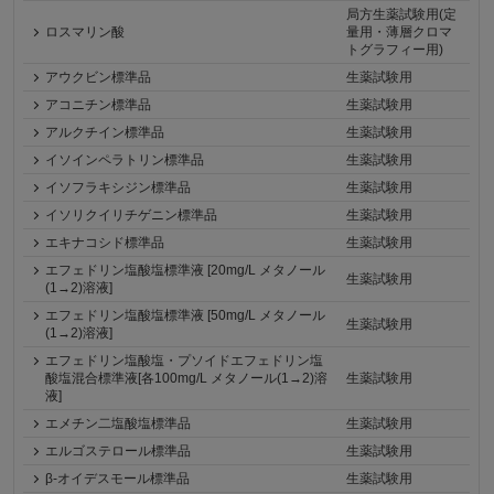
局方生薬試験用(定
ロスマリン酸
量用・薄層クロマ
トグラフィー用)
アウクビン標準品
生薬試験用
アコニチン標準品
生薬試験用
アルクチイン標準品
生薬試験用
イソインペラトリン標準品
生薬試験用
イソフラキシジン標準品
生薬試験用
イソリクイリチゲニン標準品
生薬試験用
エキナコシド標準品
生薬試験用
エフェドリン塩酸塩標準液 [20mg/L メタノール
生薬試験用
(1→2)溶液]
エフェドリン塩酸塩標準液 [50mg/L メタノール
生薬試験用
(1→2)溶液]
エフェドリン塩酸塩・プソイドエフェドリン塩
酸塩混合標準液[各100mg/L メタノール(1→2)溶
生薬試験用
液]
エメチン二塩酸塩標準品
生薬試験用
エルゴステロール標準品
生薬試験用
β-オイデスモール標準品
生薬試験用