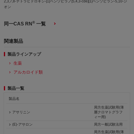
2,3,7,8-テトラヒドロキシ-[1]ベンゾピラノ[5,4,3-cde][1]ベンゾピラン-5,10-ジ
オン
®
同一CAS RN
一覧
関連製品
製品ラインアップ
生薬
アルカロイド類
製品一覧
製品名
局方生薬試験用(薄
アサリニン
層クロマトグラフ
ィー用)
(E)-アサロン
局方一般試験法用
局方生薬試験用(薄