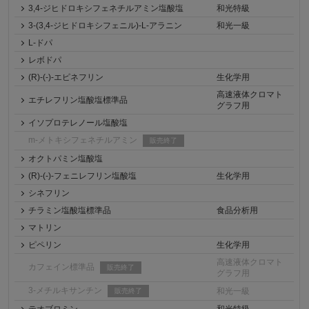
3,4-ジヒドロキシフェネチルアミン塩酸塩
和光特級
3-(3,4-ジヒドロキシフェニル)-L-アラニン
和光一級
L-ドパ
レボドパ
(R)-(-)-エピネフリン
生化学用
高速液体クロマト
エチレフリン塩酸塩標準品
グラフ用
イソプロテレノール塩酸塩
m-メトキシフェネチルアミン
販売終了
オクトパミン塩酸塩
(R)-(-)-フェニレフリン塩酸塩
生化学用
シネフリン
チラミン塩酸塩標準品
食品分析用
マトリン
ピペリン
生化学用
高速液体クロマト
カフェイン標準品
販売終了
グラフ用
3-メチルキサンチン
和光一級
販売終了