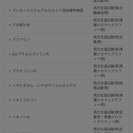
度試験用)
局方生薬試験用(分
ブシモノエステルアルカロイド混合標準物質
離確認用)
局方生薬試験用(薄
ブタ胆汁末
層クロマトグラフ
ィー用)
局方生薬試験用(定
ブファリン
量用)
局方生薬試験用(薄
(±)-プラエルプトリンA
層クロマトグラフ
ィー用)
局方生薬試験用(薄
プラチコジンD
層クロマトグラフ
ィー用)
局方生薬試験用(純
ペウケダヌム・レデボウリエルロイデス
度試験用)
局方生薬試験用(薄
ペオニフロリン
層クロマトグラフ
ィー用)
局方生薬試験用(定
ペオノール
量用・薄層クロマ
トグラフィー用)
局方生薬試験用(定