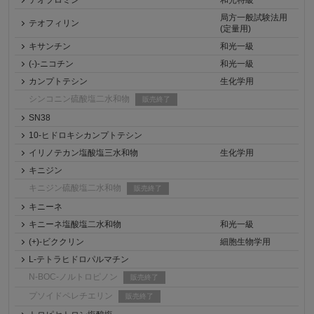
テオブロミン
和光特級
局方一般試験法用
テオフィリン
(定量用)
キサンチン
和光一級
(-)-ニコチン
和光一級
カンプトテシン
生化学用
シンコニン硫酸塩二水和物
販売終了
SN38
10-ヒドロキシカンプトテシン
イリノテカン塩酸塩三水和物
生化学用
キニジン
キニジン硫酸塩二水和物
販売終了
キニーネ
キニーネ塩酸塩二水和物
和光一級
(+)-ビククリン
細胞生物学用
L-テトラヒドロパルマチン
N-BOC-ノルトロピノン
販売終了
プソイドペレチエリン
販売終了