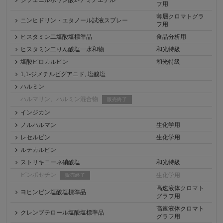
ジフェニルボリン酸2-アミノエチル
フ用
薄層クロマトグラ
ニンヒドリン・エタノール試液スプレー
フ用
ヒスタミン二塩酸塩標準品
食品分析用
ヒスタミン二りん酸塩一水和物
和光特級
塩酸ピロカルピン
和光特級
1,1-ジメチルビグアニド, 塩酸塩
ハルミン
ハルマリン、ハルミン混合物
販売終了
インジカン
ノルハルマン
生化学用
レセルピン
生化学用
ルテカルピン
ストリキニーネ硝酸塩
和光特級
ビンポセチン
生化学用
販売終了
高速液体クロマト
ヨヒンビン塩酸塩標準品
グラフ用
高速液体クロマト
クレンブテロール塩酸塩標準品
グラフ用