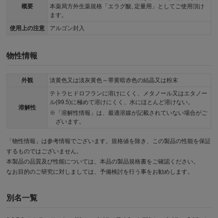
概要
本薬局方外生薬規格「エラグ酸, 定量用」としてご使用頂け
ます。
使用上の注意
アルゴン封入
物性情報
外観
淡黄色又は淡灰黄色～帯黄暗赤色の結晶又は粉末
テトラヒドロフランに溶けにくく、メタノール又はエタノー
ル(99.5)に極めて溶けにくく、水にほとんど溶けない。
溶解性
「溶解性情報」は、最適溶媒が記載されていない場合がご
ざいます。
「物性情報」は参考情報でございます。規格値を除き、この製品の性能を保証
するものではございません。
本製品の品質及び性能については、本品の製品規格書をご確認ください。
なお目的のご研究に対しましては、予備検討を行う事をお勧めします。
別名一覧