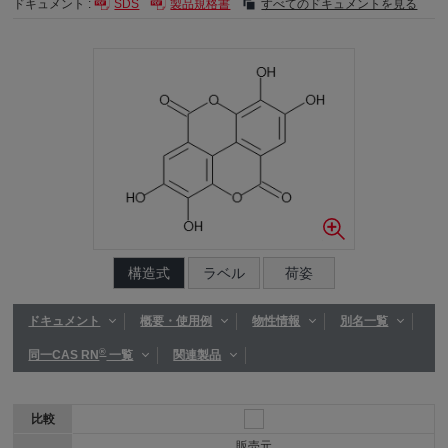
ドキュメント :
SDS
製品規格書
すべてのドキュメントを見る
構造式
ラベル
荷姿
ドキュメント
概要・使用例
物性情報
別名一覧
®
同一CAS RN
一覧
関連製品
比較
販売元