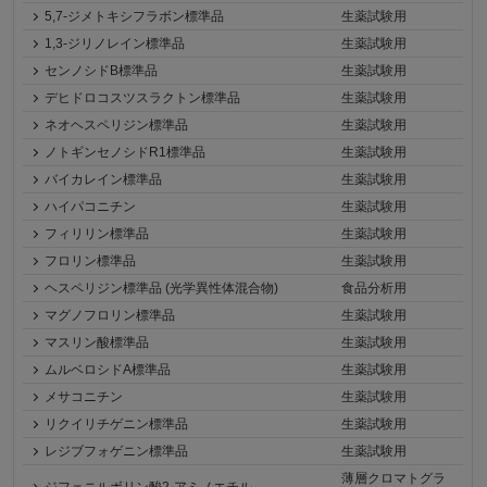
5,7-ジメトキシフラボン標準品
生薬試験用
1,3-ジリノレイン標準品
生薬試験用
センノシドB標準品
生薬試験用
デヒドロコスツスラクトン標準品
生薬試験用
ネオヘスペリジン標準品
生薬試験用
ノトギンセノシドR1標準品
生薬試験用
バイカレイン標準品
生薬試験用
ハイパコニチン
生薬試験用
フィリリン標準品
生薬試験用
フロリン標準品
生薬試験用
ヘスペリジン標準品 (光学異性体混合物)
食品分析用
マグノフロリン標準品
生薬試験用
マスリン酸標準品
生薬試験用
ムルベロシドA標準品
生薬試験用
メサコニチン
生薬試験用
リクイリチゲニン標準品
生薬試験用
レジブフォゲニン標準品
生薬試験用
薄層クロマトグラ