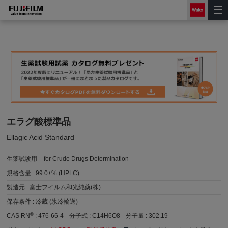
エラグ酸標準品
Ellagic Acid Standard
生薬試験用
for Crude Drugs Determination
規格含量 :
99.0+% (HPLC)
製造元 :
富士フイルム和光純薬(株)
保存条件 :
冷蔵 (氷冷輸送)
®
CAS RN
:
476-66-4
分子式 :
C14H6O8
分子量 :
302.19