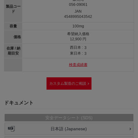
056-09061
製品コー
ド
JAN
4548995043542
容量
100mg
希望納入価格
価格
12,900 円
西日本 :
3
在庫 / 納
期目安
東日本 :
3
検査成績書
カスタム製造のご相談
ドキュメント
安全データシート (SDS)
日本語 (Japanese)