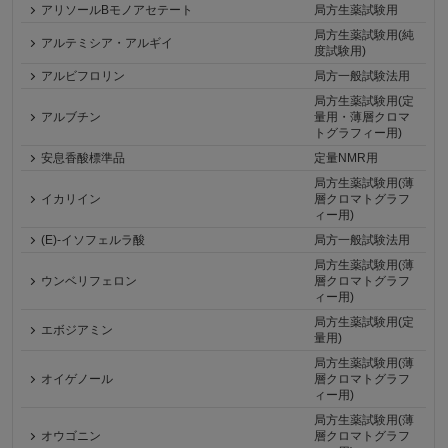
アリソールBモノアセテート
局方生薬試験用
局方生薬試験用(純
アルテミシア・アルギイ
度試験用)
アルビフロリン
局方一般試験法用
局方生薬試験用(定
アルブチン
量用・薄層クロマ
トグラフィー用)
安息香酸標準品
定量NMR用
局方生薬試験用(薄
イカリイン
層クロマトグラフ
ィー用)
(E)-イソフェルラ酸
局方一般試験法用
局方生薬試験用(薄
ウンベリフェロン
層クロマトグラフ
ィー用)
局方生薬試験用(定
エボジアミン
量用)
局方生薬試験用(薄
オイゲノール
層クロマトグラフ
ィー用)
局方生薬試験用(薄
オウゴニン
層クロマトグラフ