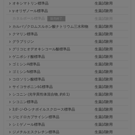
オキシマトリン標準品
生薬試験用
γ-オリザノール標準品
生薬試験用
カタルポール標準品
生薬試験用
販売終了
カルバゾクロムスルホン酸ナトリウム三水和物
生薬試験用
クマリン標準品
生薬試験用
グラブリジン
生薬試験用
グリコヒオデオキシコール酸標準品
生薬試験用
ゲニポシド酸標準品
生薬試験用
ゴミシンA標準品
生薬試験用
ゴミシンN標準品
生薬試験用
コロソリン酸標準品
生薬試験用
サイコサポニンb1標準品
生薬試験用
シコニン (光学異性体混合物, 約6:1)
生薬試験用
シコニン標準品
生薬試験用
3,6'-ジ-O-シナポイルスクロース標準品
生薬試験用
ジヒドロカプサイシン標準品
生薬試験用
シミゲノール標準品
生薬試験用
ジメチルエスクレチン標準品
生薬試験用