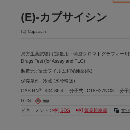
(E)-カプサイシン
(E)-Capsaicin
局方生薬試験用(定量用・薄層クロマトグラフィー用
Drugs Test (for Assay and TLC)
製造元 :
富士フイルム和光純薬(株)
保存条件 :
冷蔵 (氷冷輸送)
®
CAS RN
:
404-86-4
分子式 :
C18H27NO3
分子量
GHS :
ドキュメント :
SDS
製品規格書
す