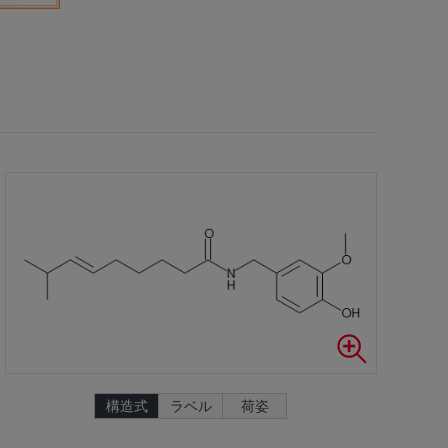
構造式
ラベル
荷姿