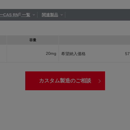
®
一CAS RN
一覧
関連製品
容量
20mg
希望納入価格
57
カスタム製造のご相談