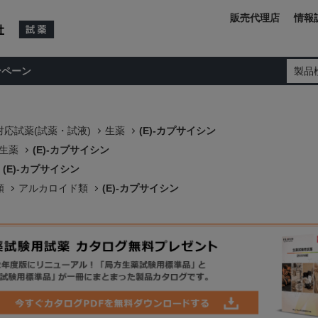
販売代理店
情報
ンペーン
製品
応試薬(試薬・試液)
生薬
(E)-カプサイシン
生薬
(E)-カプサイシン
(E)-カプサイシン
類
アルカロイド類
(E)-カプサイシン