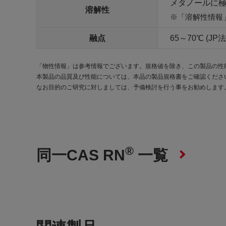
メタノールに極
溶解性
「溶解性情報
融点
65～70℃ (JP法
「物性情報」は参考情報でございます。規格値を除き、この製品の性
本製品の品質及び性能については、本品の製品規格書をご確認くださ
なお目的のご研究に対しましては、予備検討を行う事をお勧めします
®
同一CAS RN
一覧