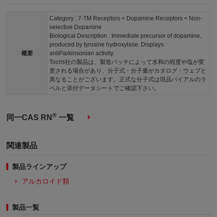
Category : 7-TM Receptors < Dopamine Receptors < Non-
selective Dopamine
Biological Description : Immediate precursor of dopamine,
produced by tyrosine hydroxylase. Displays
概要
antiParkinsonian activity.
Tocris社の製品は、製造バッチによって水和の程度や塩が変
更される場合があり、分子式・分子量がカタログ・ウェブと
異なることがございます。正式な分子式は現品バイアルのラ
ベルと添付データシートでご確認下さい。
®
同一CAS RN
一覧
関連製品
製品ラインアップ
アルカロイド類
製品一覧