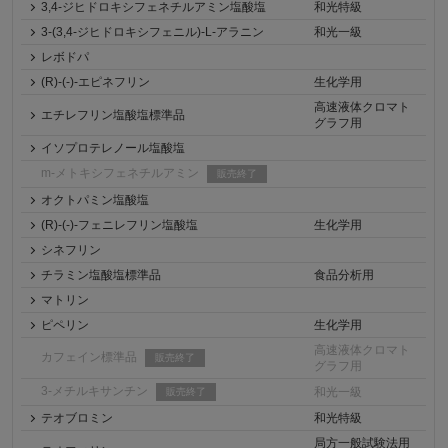
3,4-ジヒドロキシフェネチルアミン塩酸塩
和光特級
3-(3,4-ジヒドロキシフェニル)-L-アラニン
和光一級
レボドパ
(R)-(-)-エピネフリン
生化学用
高速液体クロマト
エチレフリン塩酸塩標準品
グラフ用
イソプロテレノール塩酸塩
m-メトキシフェネチルアミン
販売終了
オクトパミン塩酸塩
(R)-(-)-フェニレフリン塩酸塩
生化学用
シネフリン
チラミン塩酸塩標準品
食品分析用
マトリン
ピペリン
生化学用
高速液体クロマト
カフェイン標準品
販売終了
グラフ用
3-メチルキサンチン
和光一級
販売終了
テオブロミン
和光特級
局方一般試験法用