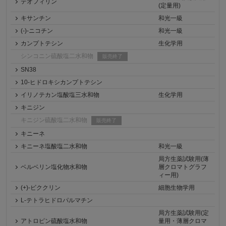
テオフィリン
(定量用)
キサンチン
和光一級
(-)-ニコチン
和光一級
カンプトテシン
生化学用
シンコニン硫酸塩二水和物
販売終了
SN38
10-ヒドロキシカンプトテシン
イリノテカン塩酸塩三水和物
生化学用
キニジン
キニジン硫酸塩二水和物
販売終了
キニーネ
キニーネ塩酸塩二水和物
和光一級
局方生薬試験用(薄
ベルベリン塩化物水和物
層クロマトグラフ
ィー用)
(+)-ビククリン
細胞生物学用
L-テトラヒドロパルマチン
局方生薬試験用(定
アトロピン硫酸塩水和物
量用・薄層クロマ