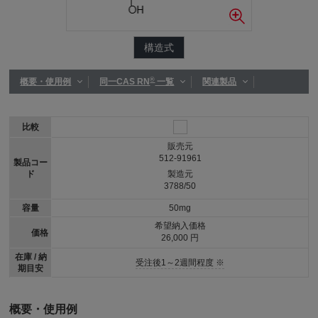
構造式
®
概要・使用例
同一CAS RN
一覧
関連製品
比較
販売元
512-91961
製品コー
ド
製造元
3788/50
容量
50mg
希望納入価格
価格
26,000 円
在庫 / 納
受注後1～2週間程度 ※
期目安
概要・使用例