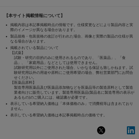
【本サイト掲載情報について】
掲載内容は本記事掲載時点の情報です。仕様変更などにより製品内容と実
際のイメージが異なる場合があります。
製品規格・包装規格の改訂が行われた場合、画像と実際の製品の仕様が異
なる場合があります。
掲載されている製品について
【試薬】
試験・研究の目的のみに使用されるものであり、「医薬品」、「食
品」、「家庭用品」などとしては使用できません。
試験研究用以外にご使用された場合、いかなる保証も致しかねます。試
験研究用以外の用途や原料にご使用希望の場合、弊社営業部門にお問合
せください。
【医薬品原料】
製造専用医薬品及び医薬品添加物などを医薬品等の製造原料として製造
業者向けに販売しています。製造専用医薬品(製品名に製造専用の表示が
あるもの)のご購入には、確認書が必要です。
表示している希望納入価格は「本体価格のみ」で消費税等は含まれており
ません。
表示している希望納入価格は本記事掲載時点の価格です。