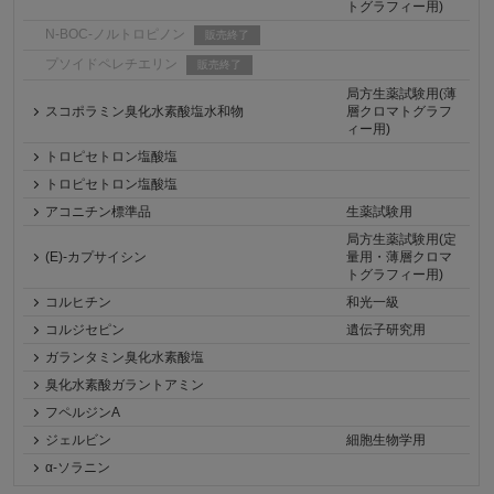
トグラフィー用)
N-BOC-ノルトロピノン
販売終了
プソイドペレチエリン
販売終了
局方生薬試験用(薄
スコポラミン臭化水素酸塩水和物
層クロマトグラフ
ィー用)
トロピセトロン塩酸塩
トロピセトロン塩酸塩
アコニチン標準品
生薬試験用
局方生薬試験用(定
(E)-カプサイシン
量用・薄層クロマ
トグラフィー用)
コルヒチン
和光一級
コルジセピン
遺伝子研究用
ガランタミン臭化水素酸塩
臭化水素酸ガラントアミン
フペルジンA
ジェルビン
細胞生物学用
α-ソラニン