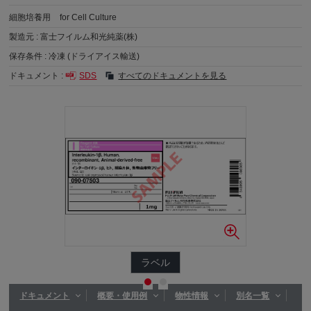
細胞培養用
for Cell Culture
製造元 :
富士フイルム和光純薬(株)
保存条件 :
冷凍 (ドライアイス輸送)
ドキュメント :
SDS
すべてのドキュメントを見る
ラベル
ドキュメント
概要・使用例
物性情報
別名一覧