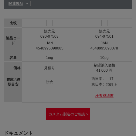
関連製品
比較
販売元
販売元
090-07503
094-07501
製品コー
ド
JAN
JAN
4548995098085
4548995098078
容量
1mg
10μg
希望納入価格
価格
見積り
41,000 円
西日本 :
17
在庫 / 納
照会
期目安
東日本 :
20以上
検査成績書
カスタム製造のご相談
ドキュメント