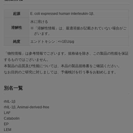
起源
E. coli expressed human interleukin-1β.
水に溶ける
溶解性
「溶解性情報」は、最適溶媒が記載されていない場合がご
ざいます。
純度
エンドトキシン : <=1EU/μg
「物性情報」は参考情報でございます。規格値を除き、この製品の性能を保証
するものではございません。
本製品の品質及び性能については、本品の製品規格書をご確認ください。
なお目的のご研究に対しましては、予備検討を行う事をお勧めします。
別名一覧
rhIL-1β
rhIL-1β, Animal-derived-free
LAF
Catabolin
EP
LEM