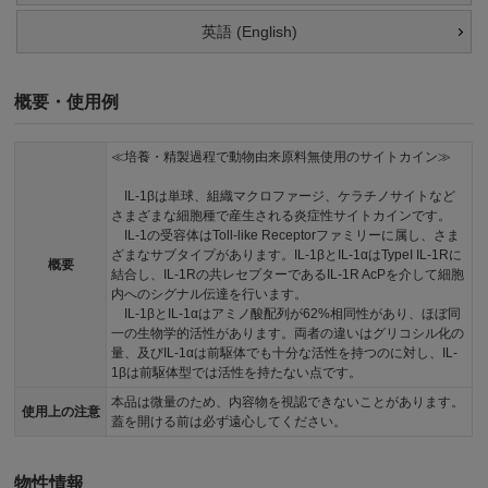
英語 (English)
概要・使用例
≪培養・精製過程で動物由来原料無使用のサイトカイン≫
IL-1βは単球、組織マクロファージ、ケラチノサイトなど
さまざまな細胞種で産生される炎症性サイトカインです。
IL-1の受容体はToll-like Receptorファミリーに属し、さま
ざまなサブタイプがあります。IL-1βとIL-1αはTypeI IL-1Rに
概要
結合し、IL-1Rの共レセプターであるIL-1R AcPを介して細胞
内へのシグナル伝達を行います。
IL-1βとIL-1αはアミノ酸配列が62%相同性があり、ほぼ同
一の生物学的活性があります。両者の違いはグリコシル化の
量、及びIL-1αは前駆体でも十分な活性を持つのに対し、IL-
1βは前駆体型では活性を持たない点です。
本品は微量のため、内容物を視認できないことがあります。
使用上の注意
蓋を開ける前は必ず遠心してください。
物性情報