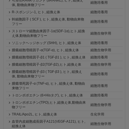
可溶性RANKリガンド (sRANKL), ヒト, 組換え
細胞培養用
体, 動物由来物フリー
R-スポンジン-1, ヒト, 組換え体
細胞培養用
幹細胞因子 ( SCF ), ヒト, 組換え体, 動物由来物
細胞培養用
フリー
ストローマ細胞由来因子-1α(SDF-1α),ヒト,組換
細胞生物学用
え体,動物由来物フリー
ソニックヘッジホッグ (SHH), ヒト, 組換え体
細胞培養用
腫瘍細胞増殖因子-α(TGF-α), ヒト, 組換え体
細胞生物学用
腫瘍細胞増殖因子-β1 ( TGF-β1 ), ヒト, 組換え体
細胞培養用
腫瘍細胞増殖因子-β2(TGF-β2),ヒト,組換え体
細胞生物学用
腫瘍細胞増殖因子-β3 ( TGF-β3 ), ヒト, 組換え
細胞培養用
体, 動物由来物フリー
腫瘍壊死因子-α (TNF-α), ヒト, 組換え体, 動物由
細胞培養用
来物フリー
トロンボポエチン (6×Hisタグ), ヒト, 組換え体
細胞培養用
トロンボポエチン(TPO),ヒト,組換え体,動物由来
細胞生物学用
物フリー
TRAIL/Apo2L, ヒト, 組換え体
生化学用
血管内皮細胞成長因子A121(VEGF-A121), ヒト,
細胞生物学用
組換え体