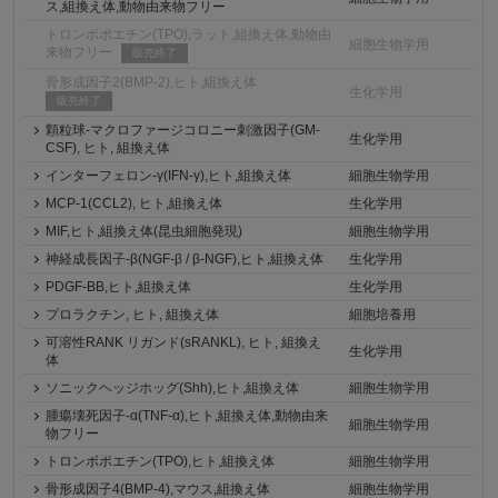
ス,組換え体,動物由来物フリー
トロンボポエチン(TPO),ラット,組換え体,動物由
細胞生物学用
来物フリー
販売終了
骨形成因子2(BMP-2),ヒト,組換え体
生化学用
販売終了
顆粒球-マクロファージコロニー刺激因子(GM-
生化学用
CSF), ヒト, 組換え体
インターフェロン-γ(IFN-γ),ヒト,組換え体
細胞生物学用
MCP-1(CCL2), ヒト,組換え体
生化学用
MIF,ヒト,組換え体(昆虫細胞発現)
細胞生物学用
神経成長因子-β(NGF-β / β-NGF),ヒト,組換え体
生化学用
PDGF-BB,ヒト,組換え体
生化学用
プロラクチン, ヒト, 組換え体
細胞培養用
可溶性RANK リガンド(sRANKL), ヒト, 組換え
生化学用
体
ソニックヘッジホッグ(Shh),ヒト,組換え体
細胞生物学用
腫瘍壊死因子-α(TNF-α),ヒト,組換え体,動物由来
細胞生物学用
物フリー
トロンボポエチン(TPO),ヒト,組換え体
細胞生物学用
骨形成因子4(BMP-4),マウス,組換え体
細胞生物学用