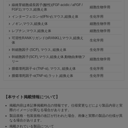
線維芽細胞成長因子(酸性)(FGF-acidic / aFGF /
細胞生物学用
FGF1),マウス,組換え体
インターフェロン-γ(IFN-γ),マウス,組換え体
生化学用
ノギン,マウス,組換え体
細胞生物学用
レプチン,マウス,組換え体
細胞生物学用
可溶性RANKリガンド(sRANKL),マウス,組換え
生化学用
体
幹細胞因子 (SCF), マウス, 組換え体
生化学用
幹細胞因子(SCF),マウス,組換え体,動物由来物フ
細胞生物学用
リー
腫瘍壊死因子-α (TNF-α), マウス, 組換え体
生化学用
腫瘍壊死因子-α(TNF-α),ラット,組換え体
生化学用
【本サイト掲載情報について】
掲載内容は本記事掲載時点の情報です。仕様変更などにより製品内容と実
際のイメージが異なる場合があります。
製品規格・包装規格の改訂が行われた場合、画像と実際の製品の仕様が異
なる場合があります。
掲載されている製品について