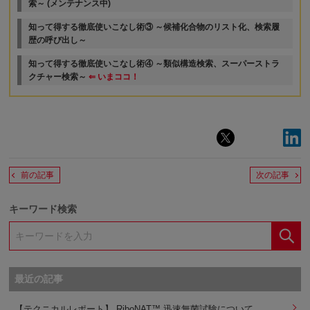
索～ (メンテナンス中)
知って得する徹底使いこなし術③ ～候補化合物のリスト化、検索履
歴の呼び出し～
知って得する徹底使いこなし術④ ～類似構造検索、スーパーストラ
クチャー検索～
⇐ いまココ！
前の記事
次の記事
キーワード検索
最近の記事
【テクニカルレポート】 RiboNAT™ 迅速無菌試験について