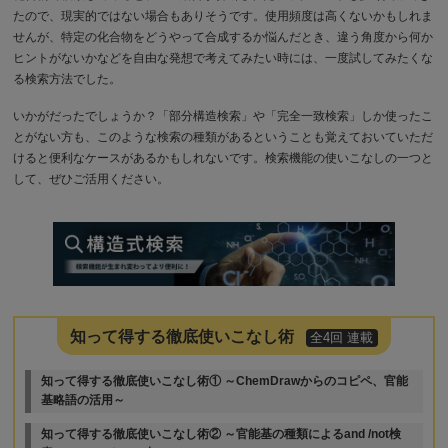
たので、現実的ではない場合もありそうです。使用頻度は高くないかもしれま
せんが、特定の化合物をどうやって合成するか悩んだとき、違う角度から何か
ヒントがないかなどを自由な発想で考えてみたい時には、一度試してみたくな
る検索方法でした。
いかがだったでしょうか？「部分構造検索」や「完全一致検索」しか使ったこ
とがない方も、このような検索の種類があるということも覚えておいていただ
けると便利なケースがあるかもしれないです。検索機能の使いこなしの一つと
して、ぜひご活用ください。
知って得する徹底使いこなし術
全4回 連載
知って得する徹底使いこなし術① ～ChemDrawからのコピペ、官能
基略語の活用～
知って得する徹底使いこなし術② ～官能基の種類によるand /not検