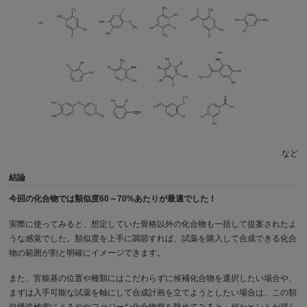
など
結論
今回の化合物では類似度60～70%あたりが最適でした！
実際に使ってみると、想定していた骨格以外の化合物も一括して提案されたよ
うな感覚でした。類似度を上手に調節すれば、試薬を購入して合成できる化合
物の範囲が割と明確にイメージできます。
また、官能基の位置や種類にはこだわらずに候補化合物を選択したい場合や、
まずは入手可能な試薬を軸にして合成計画を立てようとしたい場合は、この類
似構造検索によるややファジーな化合物群を眺めてみると、何かヒントが得ら