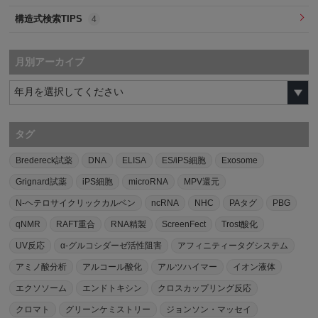
構造式検索TIPS
4
月別アーカイブ
タグ
Bredereck試薬
DNA
ELISA
ES/iPS細胞
Exosome
Grignard試薬
iPS細胞
microRNA
MPV還元
N-ヘテロサイクリックカルベン
ncRNA
NHC
PAタグ
PBG
qNMR
RAFT重合
RNA精製
ScreenFect
Trost酸化
UV反応
α-グルコシダーゼ活性阻害
アフィニティータグシステム
アミノ酸分析
アルコール酸化
アルツハイマー
イオン液体
エクソソーム
エンドトキシン
クロスカップリング反応
クロマト
グリーンケミストリー
ジョンソン・マッセイ