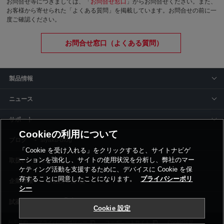
お問合せ等につきましては、「
お問合せ窓口
」からお問合せください。
また、
お客様から寄せられた「よくある質問」を掲載しています。お問合せの前に一
度ご確認ください。
お問合せ窓口（よくある質問）
製品情報
ニュース
サポート
Cookieの利用について
siyaku-blog
「Cookie を受け入れる」をクリックすると、サイトナビゲ
ーションを強化し、サイトの使用状況を分析し、弊社のマー
取扱いメーカー
ケティング活動を支援するために、デバイスに Cookie を保
存することに同意したことになります。
プライバシーポリ
事業所一覧
シー
Cookie 設定
利用規約
プライバシーポリシー
コーポレートサイト
Cookie設定