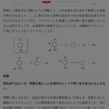
描画した構造式を下図のように切断して、それ自身を含む単位で検索した結果
が表示されました。ここに表示された原料の組合せで元の化合物を合成できる
わけではなさそうですが、フラグメントを意識した化合物一覧を確認したいと
きには見やすいです。合成原料を検索するというよりは、分解物のリストとし
て役に立つようなイメージでしょうか。
結論
逆合成ではないが、試薬を軸とした合成法のヒントや気づきがあるかもしれな
い。
実際に使ってみると、結合の強さや合成の難易度は一旦考えず、直接入力した
構造のフラグメントと、その誘導体が全て表示されたような感覚でした。別の
化合物で検索してみると、C-C結合が切断されたフラグメントも多く入ってき