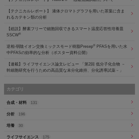
【テクニカルレポート】 液体クロマトグラフを用いた茶葉に含ま
れるカテキン類の分析
【総説】酵素フリーで細胞回収できるスマート温度応答性培養皿
®
SSCW
®
逆相-弱陰イオン交換ミックスモード樹脂Presep
PFASを用いた水
中PFASの効率的な分析（ポスター資料公開）
【連載】ライフサイエンス論文レビュー 「第2回 低分子化合物 －
幹細胞研究を行うための高品質な未分化維持、分化誘導試薬－」
カテゴリ
合成・材料
131
分析
196
培養
30
ライフサイエンス
175