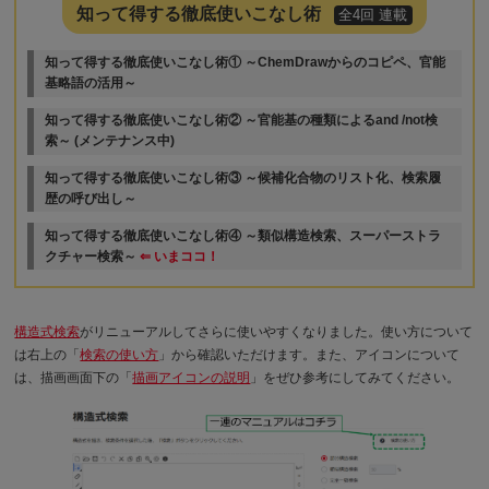
知って得する徹底使いこなし術
全4回 連載
知って得する徹底使いこなし術① ～ChemDrawからのコピペ、官能
基略語の活用～
知って得する徹底使いこなし術② ～官能基の種類によるand /not検
索～ (メンテナンス中)
知って得する徹底使いこなし術③ ～候補化合物のリスト化、検索履
歴の呼び出し～
知って得する徹底使いこなし術④ ～類似構造検索、スーパーストラ
クチャー検索～
⇐ いまココ！
構造式検索
がリニューアルしてさらに使いやすくなりました。使い方について
は右上の「
検索の使い方
」から確認いただけます。また、アイコンについて
は、描画画面下の「
描画アイコンの説明
」をぜひ参考にしてみてください。