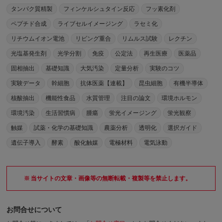
タンパク質精製
フィンケルシュタイン反応
フッ素化剤
ペプチド合成
ライブセルイメージング
ラセミ化
リチウムイオン電池
リビング重合
リムルス試験
レクチン
光塩基発生剤
光学分割
免疫
公定法
再生医療
医薬品
固相抽出
基礎知識
大気汚染
定量分析
実験のコツ
実験データ
幹細胞
抗体医薬【連載】
昆虫細胞
有機半導体
核酸抽出
機能性食品
水質管理
注目の論文
環境ホルモン
環境汚染
生活習慣病
腫瘍
蛍光イメージング
蛍光観察
触媒
試薬・化学の基礎知識
農薬分析
透明化
選択ガイド
遺伝子導入
酵素
酸化触媒
電極材料
電気泳動
当サイトの文章・画像等の無断転載・複製等を禁止します。
お問合せについて