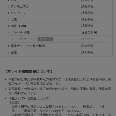
酢酸
試薬特級
アンモニア水
試薬特級
グリセリン
試薬特級
塩酸
試薬特級
硝酸 (1.38)
試薬特級
0.1mol/L 硝酸
容量分析用
シアン化カリウム
試薬特級
販売終了
硫化ナトリウム五水和物
和光特級
硫酸
試薬特級
【本サイト掲載情報について】
掲載内容は本記事掲載時点の情報です。仕様変更などにより製品内容と実
際のイメージが異なる場合があります。
製品規格・包装規格の改訂が行われた場合、画像と実際の製品の仕様が異
なる場合があります。
掲載されている製品について
【試薬】
試験・研究の目的のみに使用されるものであり、「医薬品」、「食
品」、「家庭用品」などとしては使用できません。
試験研究用以外にご使用された場合、いかなる保証も致しかねます。試