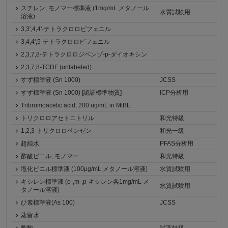
スチレン, モノマー標準液 (1mg/mL メタノール
水質試験用
溶液)
3,3',4,4'-テトラクロロビフェニル
3,4,4',5-テトラクロロビフェニル
2,3,7,8-テトラクロロジベンゾ-p-ダイオキシン
2,3,7,8-TCDF (unlabeled)
すず標準液 (Sn 1000)
JCSS
すず標準液 (Sn 1000) [認証標準物質]
ICP分析用
Tribromoacetic acid, 200 ug/mL in MtBE
トリクロロアセトニトリル
和光特級
1,2,3-トリクロロベンゼン
和光一級
超純水
PFAS分析用
酢酸ビニル, モノマー
和光特級
塩化ビニル標準液 (100μg/mL メタノール溶液)
水質試験用
キシレン標準液 (o-,m-,p-キシレン各1mg/mL メ
水質試験用
タノール溶液)
ひ素標準液(As 100)
JCSS
蒸留水