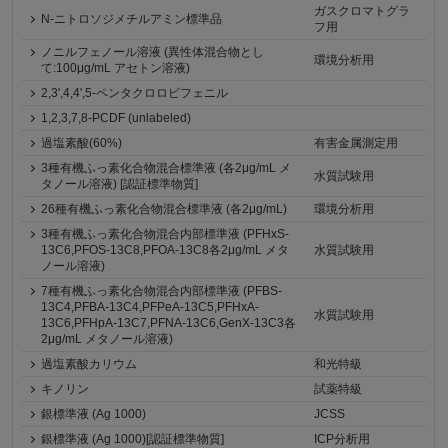
ガスクロマトグラ
N-ニトロソジメチルアミン標準品
フ用
ノニルフェノール溶液 (異性体混合物とし
環境分析用
て:100μg/mL アセトン溶液)
2,3',4,4',5-ペンタクロロビフェニル
1,2,3,7,8-PCDF (unlabeled)
過塩素酸(60%)
有害金属測定用
3種有機ふっ素化合物混合標準液 (各2μg/mL メ
水質試験用
タノール溶液) [認証標準物質]
26種有機ふっ素化合物混合標準液 (各2μg/mL)
環境分析用
3種有機ふっ素化合物混合内部標準液 (PFHxS-
13C6,PFOS-13C8,PFOA-13C8各2μg/mL メタ
水質試験用
ノール溶液)
7種有機ふっ素化合物混合内部標準液 (PFBS-
13C4,PFBA-13C4,PFPeA-13C5,PFHxA-
水質試験用
13C6,PFHpA-13C7,PFNA-13C6,GenX-13C3各
2μg/mL メタノール溶液)
過塩素酸カリウム
和光特級
キノリン
試薬特級
銀標準液 (Ag 1000)
JCSS
銀標準液 (Ag 1000)[認証標準物質]
ICP分析用