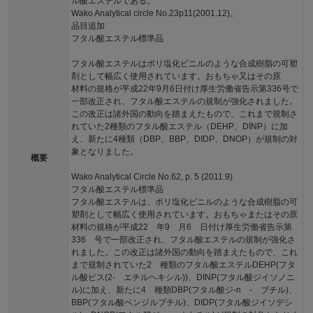
ル酸エステルである。
Wako Analytical circle No.23p11(2001.12)。
品目追加
フタル酸エステル標準品
フタル酸エステルはポリ塩化ビニルのような合成樹脂の可塑
剤として幅広く使用されています。おもちゃ又はその原
材料の規格が平成22年9月6日付け厚生労働省告示第336号で
一部改正され、フタル酸エステルの規制が強化されました。
この改正は諸外国の動向を踏まえたもので、これまで規制さ
れていた2種類のフタル酸エステル（DEHP、DINP）に加
え、新たに4種類（DBP、BBP、DIDP、DNOP）が規制の対
象となりました。
概要
Wako Analytical Circle No.62, p. 5 (2011.9)
フタル酸エステル標準品
フタル酸エステルは、ポリ塩化ビニルのような合成樹脂の可
塑剤として幅広く使用されています。おもちゃまたはその原
材料の規格が平成22 年9 月6 日付け厚生労働省告示第
336 号で一部改正され、フタル酸エステルの規制が強化さ
れました。この改正は諸外国の動向を踏まえたもので、これ
まで規制されていた2 種類のフタル酸エステルDEHP(フタ
ル酸ビス(2- エチルヘキシル))、DINP(フタル酸ジイソノニ
ル)に加え、新たに4 種類DBP(フタル酸ジ-n - ブチル)、
BBP(フタル酸ベンジルブチル)、DIDP(フタル酸ジイソデシ