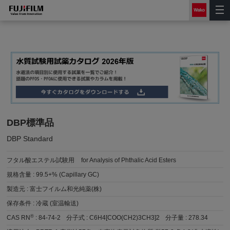
DBP標準品
DBP Standard
フタル酸エステル試験用
for Analysis of Phthalic Acid Esters
規格含量 :
99.5+% (Capillary GC)
製造元 :
富士フイルム和光純薬(株)
保存条件 :
冷蔵 (室温輸送)
®
CAS RN
:
84-74-2
分子式 :
C6H4[COO(CH2)3CH3]2
分子量 :
278.34