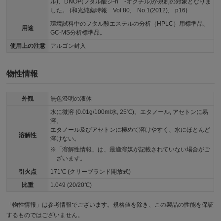
ル)、DNOP(フタル酸ジ-n -オクチル)が規制の対象となりま
した。 (和光純薬時報 Vol.80, No.1(2012), p16)
環境試料中のフタル酸エステルの分析（HPLC）用標準品、
用途
GC-MS分析標準品。
使用上の注意
アルゴン封入
物性情報
外観
無色澄明の液体
水に微溶 (0.01g/100ml水, 25℃)。エタノール, アセトンに易
溶。
エタノール及びアセトンに極めて溶けやすく、水にほとんど
溶解性
溶けない。
「溶解性情報」は、最適溶媒が記載されていない場合がご
ざいます。
引火点
171℃ (クリーブランド開放式)
比重
1.049 (20/20℃)
「物性情報」は参考情報でございます。規格値を除き、この製品の性能を保証
するものではございません。