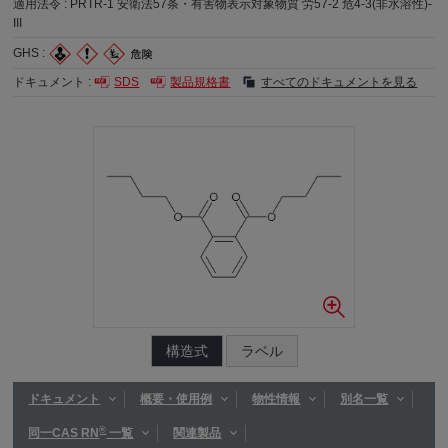
適用法令 :
PRTR-1 安衛法57条・有害物表示対象物質 労57-2 危4-3(非水溶性)-
III
GHS :
ドキュメント :
SDS
製品規格書
すべてのドキュメントを見る
構造式
ラベル
ドキュメント
概要・使用例
物性情報
別名一覧
®
同一CAS RN
一覧
関連製品