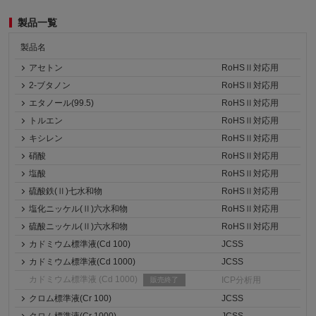
製品一覧
製品名
アセトン
RoHSⅡ対応用
2-ブタノン
RoHSⅡ対応用
エタノール(99.5)
RoHSⅡ対応用
トルエン
RoHSⅡ対応用
キシレン
RoHSⅡ対応用
硝酸
RoHSⅡ対応用
塩酸
RoHSⅡ対応用
硫酸鉄(Ⅱ)七水和物
RoHSⅡ対応用
塩化ニッケル(Ⅱ)六水和物
RoHSⅡ対応用
硫酸ニッケル(Ⅱ)六水和物
RoHSⅡ対応用
カドミウム標準液(Cd 100)
JCSS
カドミウム標準液(Cd 1000)
JCSS
カドミウム標準液 (Cd 1000)
ICP分析用
販売終了
クロム標準液(Cr 100)
JCSS