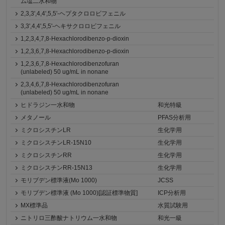
ム塩二水和物
2,3,3',4,4',5,5'-ヘプタクロロビフェニル
3,3',4,4',5,5'-ヘキサクロロビフェニル
1,2,3,4,7,8-Hexachlorodibenzo-p-dioxin
1,2,3,6,7,8-Hexachlorodibenzo-p-dioxin
1,2,3,6,7,8-Hexachlorodibenzofuran
(unlabeled) 50 ug/mL in nonane
2,3,4,6,7,8-Hexachlorodibenzofuran
(unlabeled) 50 ug/mL in nonane
ヒドラジン一水和物
和光特級
メタノール
PFAS分析用
ミクロシスチンLR
生化学用
ミクロシスチンLR-15N10
生化学用
ミクロシスチンRR
生化学用
ミクロシスチンRR-15N13
生化学用
モリブデン標準液(Mo 1000)
JCSS
モリブデン標準液 (Mo 1000)[認証標準物質]
ICP分析用
MX標準品
水質試験用
ニトリロ三酢酸ナトリウム一水和物
和光一級