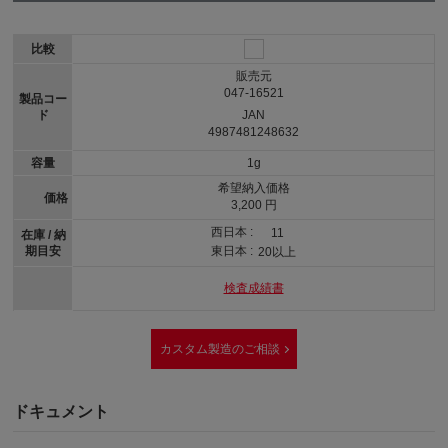
比較
販売元
047-16521
製品コー
ド
JAN
4987481248632
容量
1g
希望納入価格
価格
3,200 円
西日本 :
11
在庫 / 納
期目安
東日本 :
20以上
検査成績書
カスタム製造のご相談
ドキュメント