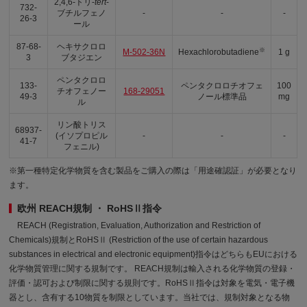
2,4,6-トリ-
tert
-
732-
ブチルフェノ
-
-
-
26-3
ール
87-68-
ヘキサクロロ
※
M-502-36N
Hexachlorobutadiene
1 g
3
ブタジエン
ペンタクロロ
133-
ペンタクロロチオフェ
100
チオフェノー
168-29051
49-3
ノール標準品
mg
ル
リン酸トリス
68937-
(イソプロピル
-
-
-
41-7
フェニル)
※第一種特定化学物質を含む製品をご購入の際は「用途確認証」が必要となり
ます。
欧州 REACH規制 ・ RoHSⅡ指令
REACH (Registration, Evaluation, Authorization and Restriction of
Chemicals)規制とRoHSⅡ (Restriction of the use of certain hazardous
substances in electrical and electronic equipment)指令はどちらもEUにおける
化学物質管理に関する規制です。 REACH規制は輸入される化学物質の登録・
評価・認可および制限に関する規則です。RoHSⅡ指令は対象を電気・電子機
器とし、含有する10物質を制限としています。当社では、規制対象となる物