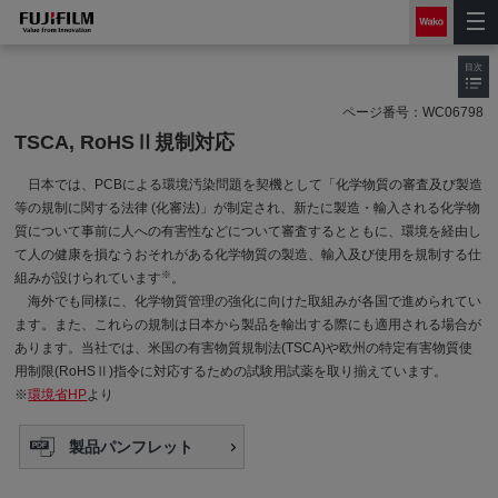
目次
ページ番号：
WC06798
TSCA, RoHSⅡ規制対応
日本では、PCBによる環境汚染問題を契機として「化学物質の審査及び製造
等の規制に関する法律 (化審法)」が制定され、新たに製造・輸入される化学物
質について事前に人への有害性などについて審査するとともに、環境を経由し
て人の健康を損なうおそれがある化学物質の製造、輸入及び使用を規制する仕
※
組みが設けられています
。
海外でも同様に、化学物質管理の強化に向けた取組みが各国で進められてい
ます。また、これらの規制は日本から製品を輸出する際にも適用される場合が
あります。当社では、米国の有害物質規制法(TSCA)や欧州の特定有害物質使
用制限(RoHSⅡ)指令に対応するための試験用試薬を取り揃えています。
※
環境省HP
より
製品パンフレット