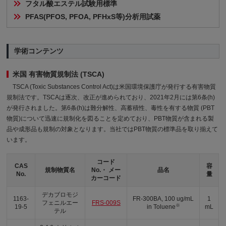
フタル酸エステル試験用標準
PFAS(PFOS, PFOA, PFHxS等)分析用試薬
学術コンテンツ
米国 有害物質規制法 (TSCA)
TSCA (Toxic Substances Control Act)は米国環境保護庁が発行する有害物質
規制法です。TSCAは逐次、改正が進められており、2021年2月には第6条(h)
が発行されました。第6条(h)は難分解性、高蓄積性、毒性を有する物質 (PBT
物質)について迅速に規制化を図ることを定めており、PBT物質が含まれる製
品や成形品も規制の対象となります。当社ではPBT物質の標準品を取り揃えて
います。
コード
CAS
容
規制物質名
No.・ メー
品名
No.
量
カーコード
デカブロモジ
1163-
FR-300BA, 100 ug/mL
1
フェニルエー
FRS-009S
※
19-5
in Toluene
mL
テル