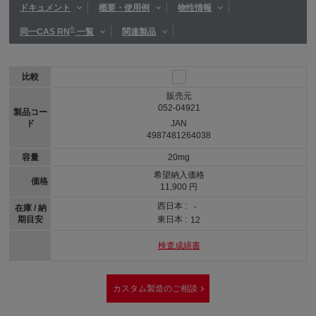
ドキュメント
概要・使用例
物性情報
®
同一CAS RN
一覧
関連製品
比較
販売元
052-04921
製品コー
ド
JAN
4987481264038
容量
20mg
希望納入価格
価格
11,900 円
西日本 :
-
在庫 / 納
期目安
東日本 :
12
検査成績書
カスタム製造のご相談