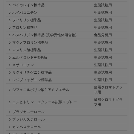
バイカレイン標準品
生薬試験用
ハイパコニチン
生薬試験用
フィリリン標準品
生薬試験用
フロリン標準品
生薬試験用
ヘスペリジン標準品 (光学異性体混合物)
食品分析用
マグノフロリン標準品
生薬試験用
マスリン酸標準品
生薬試験用
ムルベロシドA標準品
生薬試験用
メサコニチン
生薬試験用
リクイリチゲニン標準品
生薬試験用
レジブフォゲニン標準品
生薬試験用
薄層クロマトグラ
ジフェニルボリン酸2-アミノエチル
フ用
薄層クロマトグラ
ニンヒドリン・エタノール試液スプレー
フ用
ブラジカステロール
ブラジカステロール
カンペステロール