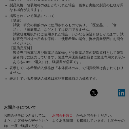
製品規格・包装規格の改訂が行われた場合、画像と実際の製品の仕様が異
なる場合があります。
掲載されている製品について
【試薬】
試験・研究の目的のみに使用されるものであり、「医薬品」、「食
品」、「家庭用品」などとしては使用できません。
試験研究用以外にご使用された場合、いかなる保証も致しかねます。試
験研究用以外の用途や原料にご使用希望の場合、弊社営業部門にお問合
せください。
【医薬品原料】
製造専用医薬品及び医薬品添加物などを医薬品等の製造原料として製造
業者向けに販売しています。製造専用医薬品(製品名に製造専用の表示が
あるもの)のご購入には、確認書が必要です。
表示している希望納入価格は「本体価格のみ」で消費税等は含まれており
ません。
表示している希望納入価格は本記事掲載時点の価格です。
お問合せについて
お問合せ等につきましては、「
お問合せ窓口
」からお問合せください。
また、お客様から寄せられた「よくある質問」を掲載しています。お問合せの
前に一度ご確認ください。