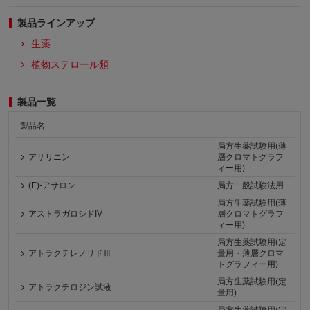
製品ラインアップ
生薬
植物ステロール類
製品一覧
製品名
局方生薬試験用(薄
アサリニン
層クロマトグラフ
ィー用)
(E)-アサロン
局方一般試験法用
局方生薬試験用(薄
アストラガロシドIV
層クロマトグラフ
ィー用)
局方生薬試験用(定
アトラクチレノリドⅢ
量用・薄層クロマ
トグラフィー用)
局方生薬試験用(定
アトラクチロジン試液
量用)
局方生薬試験用(定