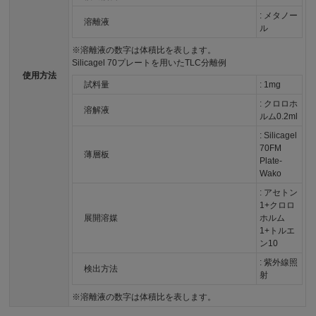
: メタノー
溶離液
ル
※溶離液の数字は体積比を表します。
Silicagel 70プレートを用いたTLC分離例
使用方法
試料量
: 1mg
: クロロホ
溶解液
ルム0.2ml
: Silicagel
70FM
薄層板
Plate-
Wako
: アセトン
1+クロロ
展開溶媒
ホルム
1+トルエ
ン10
: 紫外線照
検出方法
射
※溶離液の数字は体積比を表します。