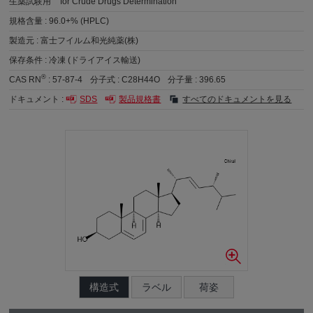
生薬試験用
for Crude Drugs Determination
規格含量 :
96.0+% (HPLC)
製造元 :
富士フイルム和光純薬(株)
保存条件 :
冷凍 (ドライアイス輸送)
®
CAS RN
:
57-87-4
分子式 :
C28H44O
分子量 :
396.65
ドキュメント :
SDS
製品規格書
すべてのドキュメントを見る
構造式
ラベル
荷姿