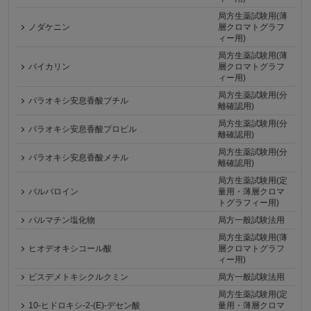
局方生薬試験用(薄
ノダケニン
層クロマトグラフ
ィー用)
局方生薬試験用(薄
バイカリン
層クロマトグラフ
ィー用)
局方生薬試験用(分
パラオキシ安息香酸ブチル
離確認用)
局方生薬試験用(分
パラオキシ安息香酸プロピル
離確認用)
局方生薬試験用(分
パラオキシ安息香酸メチル
離確認用)
局方生薬試験用(定
バルバロイン
量用・薄層クロマ
トグラフィー用)
パルマチン塩化物
局方一般試験法用
局方生薬試験用(薄
ヒオデオキシコール酸
層クロマトグラフ
ィー用)
ビスデメトキシクルクミン
局方一般試験法用
局方生薬試験用(定
10-ヒドロキシ-2-(E)-デセン酸
量用・薄層クロマ