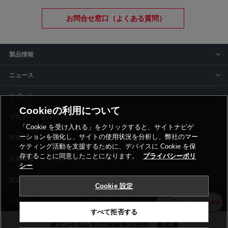
お問合せ窓口（よくある質問）
製品情報
ニュース
サポート
Cookieの利用について
siyaku-blog
「Cookie を受け入れる」をクリックすると、サイトナビゲ
ーションを強化し、サイトの使用状況を分析し、弊社のマー
取扱いメーカー
ケティング活動を支援するために、デバイスに Cookie を保
存することに同意したことになります。
プライバシーポリ
事業所一覧
シー
Cookie 設定
利用規約
プライバシーポリシー
コーポレートサイト
Cookie設定
すべて拒否する