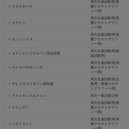
局方生薬試験用(薄
スタキオース
層クロマトグラフ
ィー用)
局方生薬試験用(薄
セサミン
層クロマトグラフ
ィー用)
局方生薬試験用(薄
センノシド A
層クロマトグラフ
ィー用)
局方生薬試験用(確
タクシャトリテルペン混合試薬
認試験用)
局方生薬試験用(薄
チクセツサポニンⅣ
層クロマトグラフ
ィー用)
局方生薬試験用(定
デヒドロコリダリン硝化物
量用・薄層クロマ
トグラフィー用)
デメトキシクルクミン
局方一般試験法用
局方生薬試験用(薄
ナリンギン
層クロマトグラフ
ィー用)
局方生薬試験用(薄
ノオトカトン
層クロマトグラフ
ィー用)