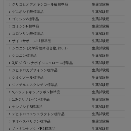
グリコヒオデオキシコール酸標準品
生薬試験用
ゲニポシド酸標準品
生薬試験用
ゴミシンA標準品
生薬試験用
ゴミシンN標準品
生薬試験用
コロソリン酸標準品
生薬試験用
サイコサポニンb1標準品
生薬試験用
シコニン (光学異性体混合物, 約6:1)
生薬試験用
シコニン標準品
生薬試験用
3,6'-ジ-O-シナポイルスクロース標準品
生薬試験用
ジヒドロカプサイシン標準品
生薬試験用
シミゲノール標準品
生薬試験用
ジメチルエスクレチン標準品
生薬試験用
5,7-ジメトキシフラボン標準品
生薬試験用
1,3-ジリノレイン標準品
生薬試験用
センノシドB標準品
生薬試験用
デヒドロコスツスラクトン標準品
生薬試験用
ネオヘスペリジン標準品
生薬試験用
ノトギンセノシドR1標準品
生薬試験用