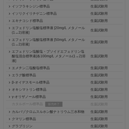
イソフラキシジン標準品
生薬試験用
イソリクイリチゲニン標準品
生薬試験用
エキナコシド標準品
生薬試験用
エフェドリン塩酸塩標準液 [20mg/L メタノール
生薬試験用
(1→2)溶液]
エフェドリン塩酸塩標準液 [50mg/L メタノール
生薬試験用
(1→2)溶液]
エフェドリン塩酸塩・プソイドエフェドリン塩
酸塩混合標準液[各100mg/L メタノール(1→2)溶
生薬試験用
液]
エメチン二塩酸塩標準品
生薬試験用
エラグ酸標準品
生薬試験用
β-オイデスモール標準品
生薬試験用
オキシマトリン標準品
生薬試験用
γ-オリザノール標準品
生薬試験用
カタルポール標準品
生薬試験用
販売終了
カルバゾクロムスルホン酸ナトリウム三水和物
生薬試験用
クマリン標準品
生薬試験用
グラブリジン
生薬試験用