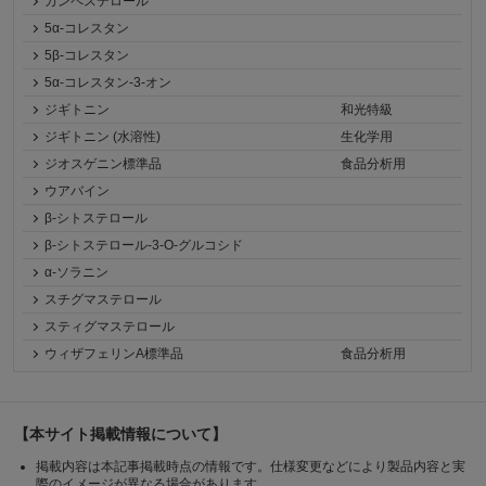
カンペステロール
5α-コレスタン
5β-コレスタン
5α-コレスタン-3-オン
ジギトニン
和光特級
ジギトニン (水溶性)
生化学用
ジオスゲニン標準品
食品分析用
ウアバイン
β-シトステロール
β-シトステロール-3-O-グルコシド
α-ソラニン
スチグマステロール
スティグマステロール
ウィザフェリンA標準品
食品分析用
【本サイト掲載情報について】
掲載内容は本記事掲載時点の情報です。仕様変更などにより製品内容と実
際のイメージが異なる場合があります。