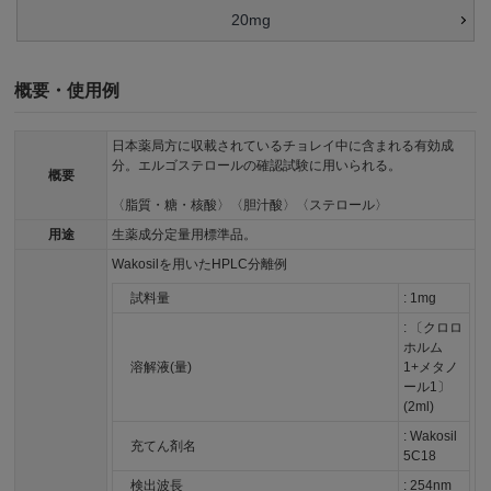
20mg
概要・使用例
日本薬局方に収載されているチョレイ中に含まれる有効成
分。エルゴステロールの確認試験に用いられる。
概要
〈脂質・糖・核酸〉〈胆汁酸〉〈ステロール〉
用途
生薬成分定量用標準品。
Wakosilを用いたHPLC分離例
試料量
: 1mg
: 〔クロロ
ホルム
溶解液(量)
1+メタノ
ール1〕
(2ml)
: Wakosil
充てん剤名
5C18
検出波長
: 254nm