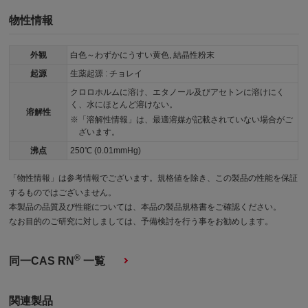
物性情報
外観
白色～わずかにうすい黄色, 結晶性粉末
起源
生薬起源 : チョレイ
クロロホルムに溶け、エタノール及びアセトンに溶けにく
く、水にほとんど溶けない。
溶解性
「溶解性情報」は、最適溶媒が記載されていない場合がご
ざいます。
沸点
250℃ (0.01mmHg)
「物性情報」は参考情報でございます。規格値を除き、この製品の性能を保証
するものではございません。
本製品の品質及び性能については、本品の製品規格書をご確認ください。
なお目的のご研究に対しましては、予備検討を行う事をお勧めします。
®
同一CAS RN
一覧
関連製品